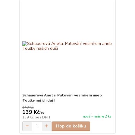
Schauerová Aneta: Putování vesmírem aneb
Toulky našich duší
149 Kč
139 Kč
/
ks
nová - máme 2 ks
139 Kč
bez DPH
Hop do košíku