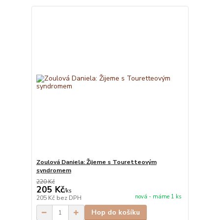
Zoulová Daniela: Žijeme s Touretteovým
syndromem
220 Kč
205 Kč
/
ks
nová - máme 1 ks
205 Kč
bez DPH
Hop do košíku