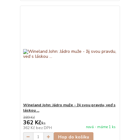
Wineland John: Jádro muže - žij svou pravdu, veď s
láskou ...
389 Kč
362 Kč
/
ks
nová - máme 1 ks
362 Kč
bez DPH
Hop do košíku