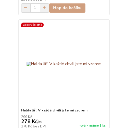
Hop do košíku
Doporučujeme
Halda Jiří: V každé chvíli jste mi vzorem
299 Kč
278 Kč
/
ks
nová - máme 1 ks
278 Kč
bez DPH