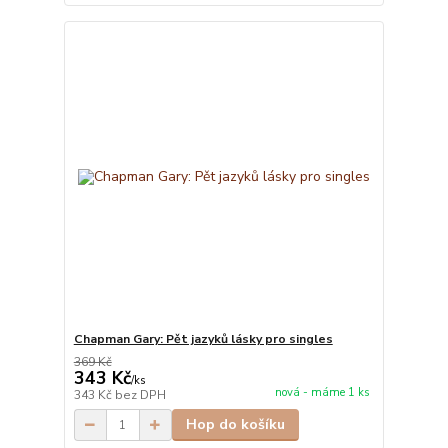
Chapman Gary: Pět jazyků lásky pro singles
369 Kč
343 Kč
/
ks
nová - máme 1 ks
343 Kč
bez DPH
Hop do košíku