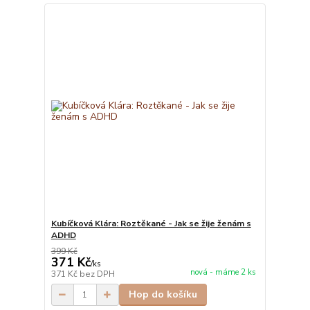
Kubíčková Klára: Roztěkané - Jak se žije ženám s
ADHD
399 Kč
371 Kč
/
ks
nová - máme 2 ks
371 Kč
bez DPH
Hop do košíku