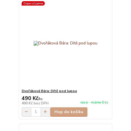
Doporučujeme
Dvořáková Bára: Dítě pod lupou
490 Kč
/
ks
nová - máme 6 ks
490 Kč
bez DPH
Hop do košíku