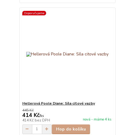
Doporučujeme
Hellerová Poole Diane: Síla citové vazby
445 Kč
414 Kč
/
ks
nová - máme 4 ks
414 Kč
bez DPH
Hop do košíku