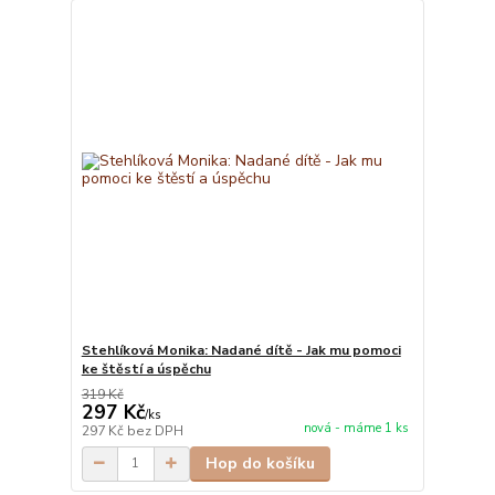
Stehlíková Monika: Nadané dítě - Jak mu pomoci
ke štěstí a úspěchu
319 Kč
297 Kč
/
ks
nová - máme 1 ks
297 Kč
bez DPH
Hop do košíku