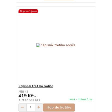
Doporučujeme
Zápisník třetího rodiče
450 Kč
419 Kč
/
ks
nová - máme 1 ks
419 Kč
bez DPH
Hop do košíku