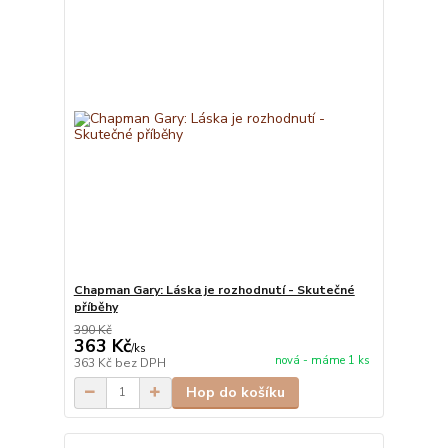
Chapman Gary: Láska je rozhodnutí - Skutečné
příběhy
390 Kč
363 Kč
/
ks
nová - máme 1 ks
363 Kč
bez DPH
Hop do košíku