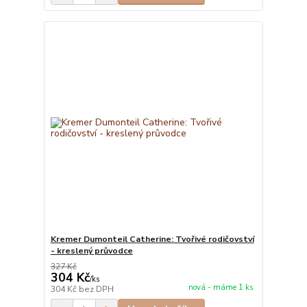
Kremer Dumonteil Catherine: Tvořivé rodičovství
- kreslený průvodce
327 Kč
304 Kč
/
ks
nová - máme 1 ks
304 Kč
bez DPH