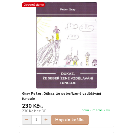
Doporučujeme
Gray Peter: Důkaz, že sebeřízené vzdělávání
funguje
230 Kč
/
ks
nová - máme 2 ks
230 Kč
bez DPH
Hop do košíku