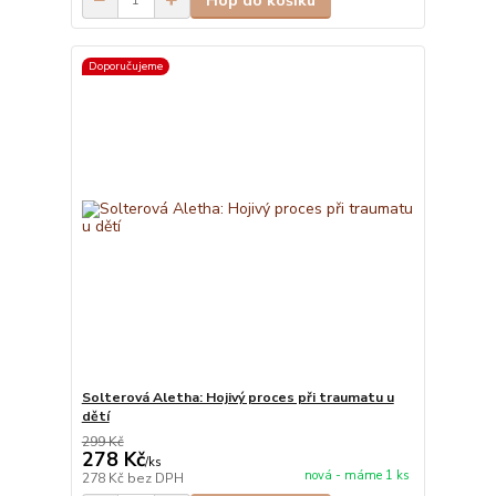
Hop do košíku
Doporučujeme
Solterová Aletha: Hojivý proces při traumatu u
dětí
299 Kč
278 Kč
/
ks
nová - máme 1 ks
278 Kč
bez DPH