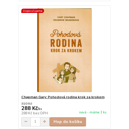
Doporučujeme
Chapman Gary: Pohodová rodina krok za krokem
310 Kč
288 Kč
/
ks
nová - máme 3 ks
288 Kč
bez DPH
Hop do košíku