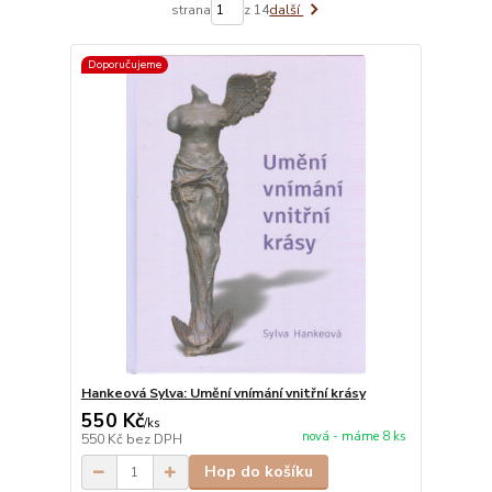
strana
z 14
další
Doporučujeme
Hankeová Sylva: Umění vnímání vnitřní krásy
550 Kč
/
ks
nová - máme 8 ks
550 Kč
bez DPH
Hop do košíku