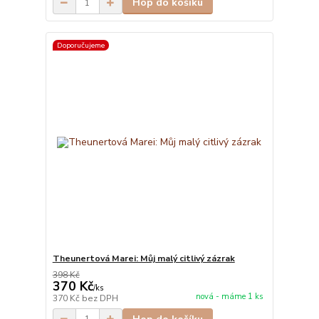
Hop do košíku
Doporučujeme
Theunertová Marei: Můj malý citlivý zázrak
398 Kč
370 Kč
/
ks
nová - máme 1 ks
370 Kč
bez DPH