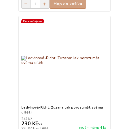
Hop do košíku
Doporučujeme
Ledvinová-Richt. Zuzana: Jak porozumět svému
dítěti
247 Kč
230 Kč
/
ks
nová - máme 4 ks
230 Kč
bez DPH