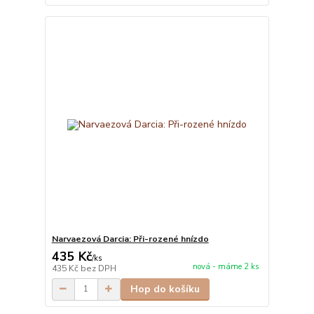
Narvaezová Darcia: Při-rozené hnízdo
435 Kč
/
ks
nová - máme 2 ks
435 Kč
bez DPH
Hop do košíku