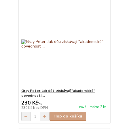
Gray Peter: Jak děti získávají "akademické"
dovednosti ...
230 Kč
/
ks
nová - máme 2 ks
230 Kč
bez DPH
Hop do košíku