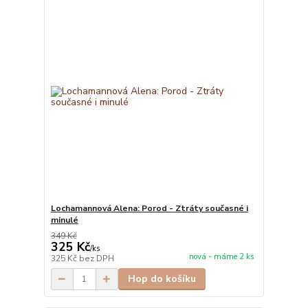
Lochamannová Alena: Porod - Ztráty současné i
minulé
349 Kč
325 Kč
/
ks
nová - máme 2 ks
325 Kč
bez DPH
Hop do košíku