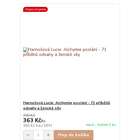
Doporučujeme
Harnošová Lucie: Alchymie poslání - 71 příběhů
odvahy a ženské síly
390 Kč
363 Kč
/
ks
nová - máme 1 ks
363 Kč
bez DPH
Hop do košíku