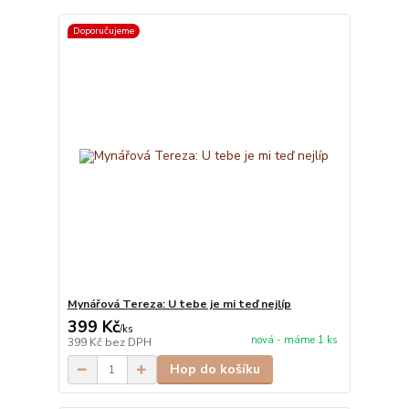
Doporučujeme
Mynářová Tereza: U tebe je mi teď nejlíp
399 Kč
/
ks
nová - máme 1 ks
399 Kč
bez DPH
Hop do košíku