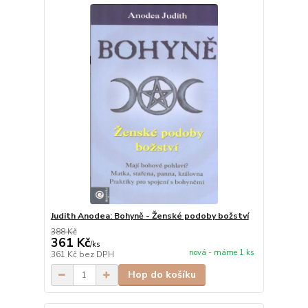
Judith Anodea: Bohyně - Ženské podoby božství
388 Kč
361 Kč
/
ks
nová - máme 1 ks
361 Kč
bez DPH
Hop do košíku