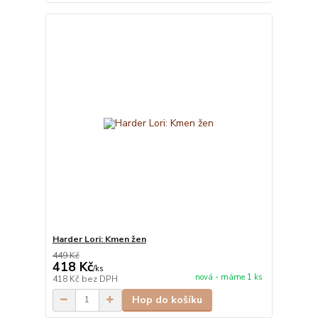
Harder Lori: Kmen žen
449 Kč
418 Kč
/
ks
nová - máme 1 ks
418 Kč
bez DPH
Hop do košíku