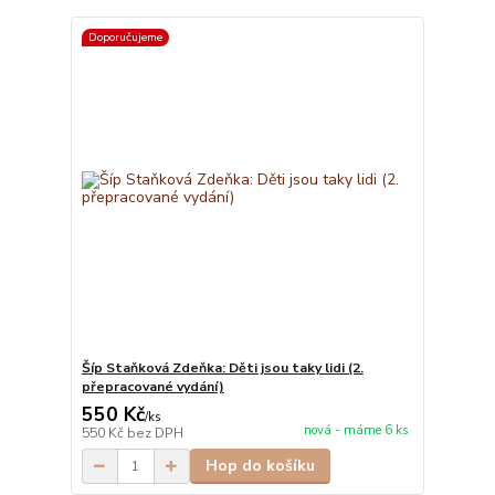
Doporučujeme
Šíp Staňková Zdeňka: Děti jsou taky lidi (2.
přepracované vydání)
550 Kč
/
ks
nová - máme 6 ks
550 Kč
bez DPH
Hop do košíku