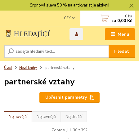
Srpnová sleva 50 % na antikvariát je aktivní!
0
ks
CZK
za
0,00 Kč
Menu
Hledat
Úvod
Nové knihy
partnerské vztahy
partnerské vztahy
Upřesnit parametry
Nejnovější
Nejlevnější
Nejdražší
Zobrazuji 1-30 z 392