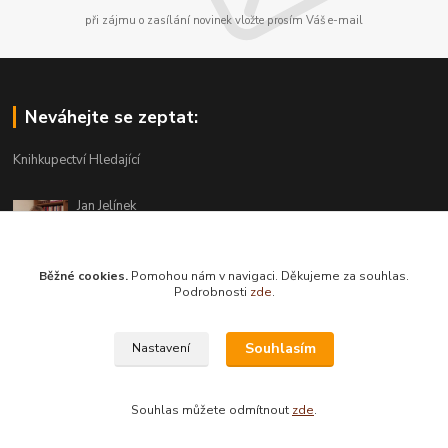
při zájmu o zasílání novinek vložte prosím Váš e-mail
Neváhejte se zeptat:
Knihkupectví Hledající
Jan Jelínek
220 873 250
Po-Pá 10-18, ve středu do 20 hodin
Běžné cookies.
Pomohou nám v navigaci. Děkujeme za souhlas.
info@hledajici.cz
Podrobnosti
zde
.
Souhlasím
Nastavení
Souhlas můžete odmítnout
zde
.
Vytvořeno na
Eshop-rychle.cz