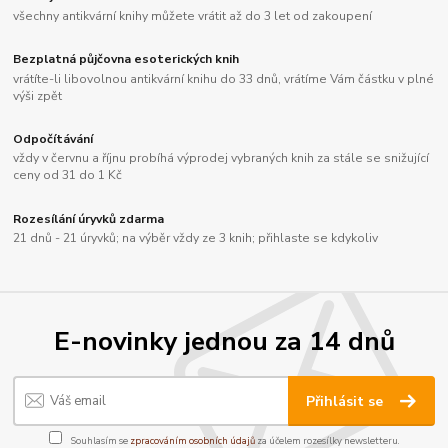
všechny antikvární knihy můžete vrátit až do 3 let od zakoupení
Bezplatná půjčovna esoterických knih
vrátíte-li libovolnou antikvární knihu do 33 dnů, vrátíme Vám částku v plné
výši zpět
Odpočítávání
vždy v červnu a říjnu probíhá výprodej vybraných knih za stále se snižující
ceny od 31 do 1 Kč
Rozesílání úryvků zdarma
21 dnů - 21 úryvků; na výběr vždy ze 3 knih; přihlaste se kdykoliv
E-novinky jednou za 14 dnů
Přihlásit se
Souhlasím se
zpracováním osobních údajů
za účelem rozesílky newsletteru.