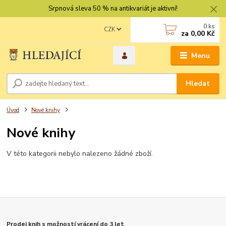
Srpnová sleva 50 % na antikvariát je aktivní!
0
ks
CZK
za
0,00 Kč
Menu
Hledat
Úvod
Nové knihy
Nové knihy
V této kategorii nebylo nalezeno žádné zboží.
Prodej knih s možností vrácení do 3 let