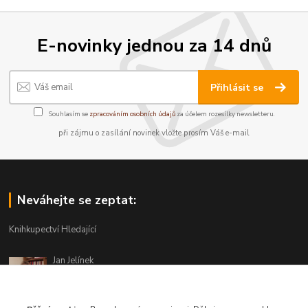
E-novinky jednou za 14 dnů
Přihlásit se
Souhlasím se
zpracováním osobních údajů
za účelem rozesílky newsletteru.
při zájmu o zasílání novinek vložte prosím Váš e-mail
Neváhejte se zeptat:
Knihkupectví Hledající
Jan Jelínek
220 873 250
Po-Pá 10-18, ve středu do 20 hodin