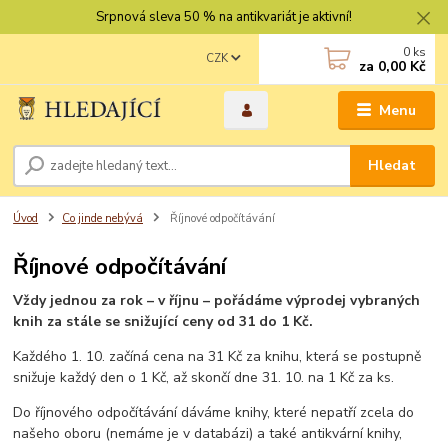
Srpnová sleva 50 % na antikvariát je aktivní!
0
ks
CZK
za
0,00 Kč
Menu
Hledat
Úvod
Co jinde nebývá
Říjnové odpočítávání
Říjnové odpočítávání
Vždy jednou za rok – v říjnu – pořádáme výprodej vybraných
knih za stále se snižující ceny od 31 do 1 Kč.
Každého 1. 10. začíná cena na 31 Kč za knihu, která se postupně
snižuje každý den o 1 Kč, až skončí dne 31. 10. na 1 Kč za ks.
Do říjnového odpočítávání dáváme knihy, které nepatří zcela do
našeho oboru (nemáme je v databázi) a také antikvární knihy,