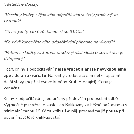
Všeteččiny dotazy:
"Všechny knížky z říjnového odpočítávání se tedy prodávají za
korunu?"
"To ne, jen ty, které zůstanou až do 31.10.."
"Co když konec říjnového odpočítávání připadne na víkend?"
"Potom se knížky za korunu prodávají následující pracovní den (v
listopadu)."
Pozn. knihy z odpočítávání
nelze vracet a ani je nevykupujeme
zpět do antikvariátu
. Na knihy z odpočítávání nelze uplatnit
další slevy (např. slevové kupóny, Kruh Hledající). Cena je
konečná.
Knihy z odpočítávání jsou určeny především pro osobní odběr.
Výjimečně je možno je zaslat do Balíkovny za běžné poštovné a s
minimální cenou 15 Kč za knihu. Levněji prodáváme již pouze při
osobní návštěvě knihkupectví.