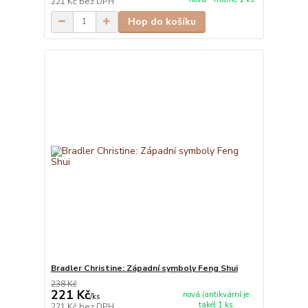
221 Kč
bez DPH
Hop do košíku
Bradler Christine: Západní symboly Feng Shui
238 Kč
221 Kč
nová (antikvární je
/
ks
také) 1 ks
221 Kč
bez DPH