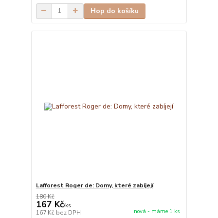
Hop do košíku
Lafforest Roger de: Domy, které zabíjejí
180 Kč
167 Kč
/
ks
nová - máme 1 ks
167 Kč
bez DPH