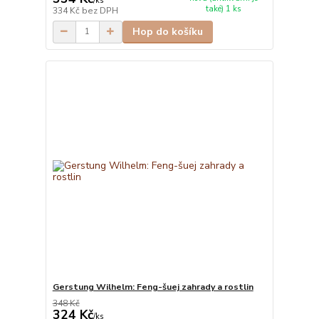
/
ks
také) 1 ks
334 Kč
bez DPH
Hop do košíku
Gerstung Wilhelm: Feng-šuej zahrady a rostlin
348 Kč
324 Kč
/
ks