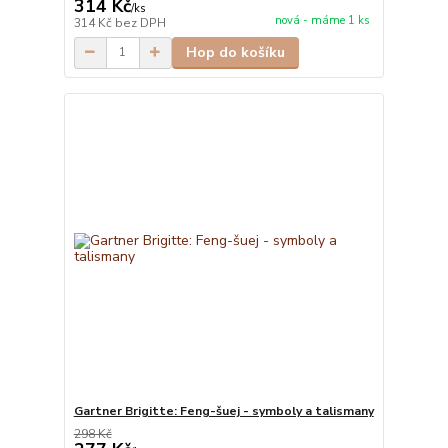
314 Kč
/
ks
nová - máme 1 ks
314 Kč
bez DPH
Hop do košíku
Gartner Brigitte: Feng-šuej - symboly a talismany
298 Kč