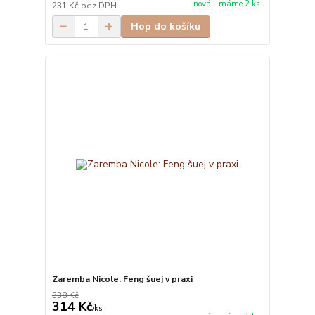
nová - máme 2 ks
231 Kč
bez DPH
Hop do košíku
Zaremba Nicole: Feng šuej v praxi
338 Kč
314 Kč
/
ks