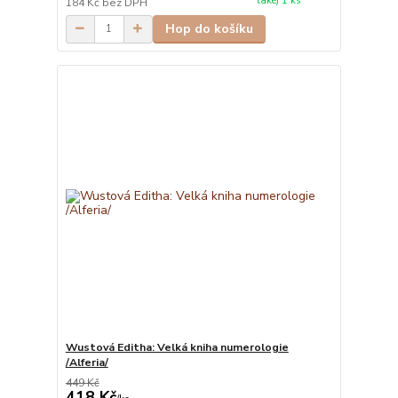
také) 1 ks
184 Kč
bez DPH
Hop do košíku
Wustová Editha: Velká kniha numerologie
/Alferia/
449 Kč
418 Kč