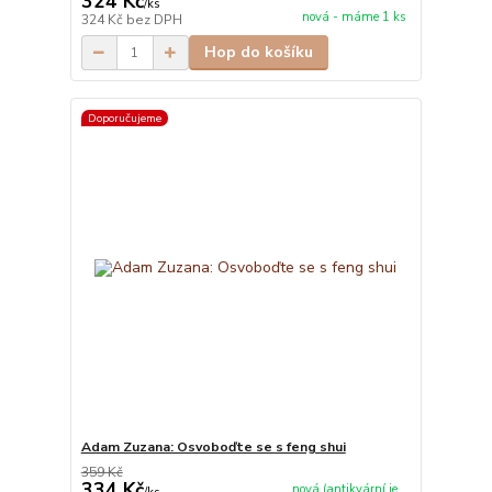
324 Kč
/
ks
nová - máme 1 ks
324 Kč
bez DPH
Hop do košíku
Doporučujeme
Adam Zuzana: Osvoboďte se s feng shui
359 Kč
334 Kč
nová (antikvární je