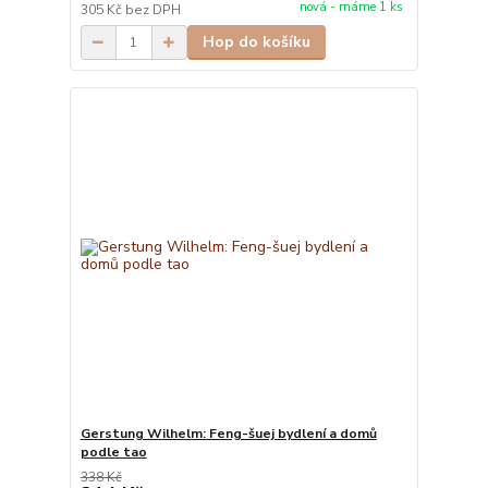
nová - máme 1 ks
305 Kč
bez DPH
Hop do košíku
Gerstung Wilhelm: Feng-šuej bydlení a domů
podle tao
338 Kč