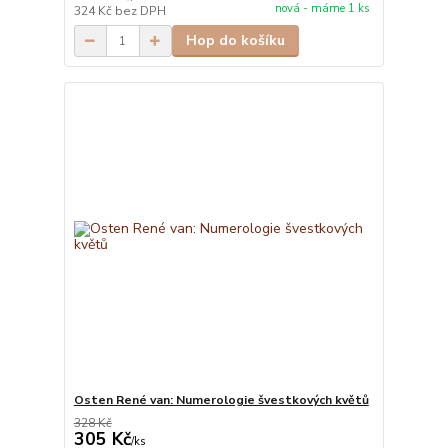
nová - máme 1 ks
324 Kč
bez DPH
Hop do košíku
Osten René van: Numerologie švestkových květů
328 Kč
305 Kč
/
ks