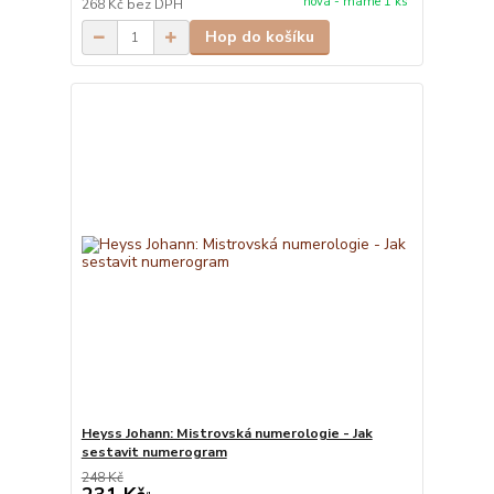
nová - máme 1 ks
268 Kč
bez DPH
Hop do košíku
Heyss Johann: Mistrovská numerologie - Jak
sestavit numerogram
248 Kč