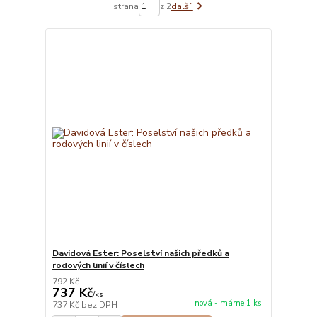
strana
z 2
další
Davidová Ester: Poselství našich předků a
rodových linií v číslech
792 Kč
737 Kč
/
ks
nová - máme 1 ks
737 Kč
bez DPH