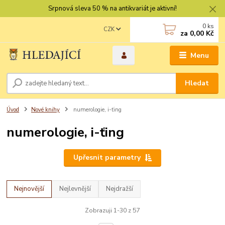
Srpnová sleva 50 % na antikvariát je aktivní!
0
ks
CZK
za
0,00 Kč
Menu
Hledat
Úvod
Nové knihy
numerologie, i-ťing
numerologie, i-ťing
Upřesnit parametry
Nejnovější
Nejlevnější
Nejdražší
Zobrazuji 1-30 z 57