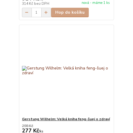
nová - máme 1 ks
314 Kč
bez DPH
Hop do košíku
Gerstung Wilhelm: Velká kniha feng-šuej o zdraví
298 Kč
277 Kč
/
ks