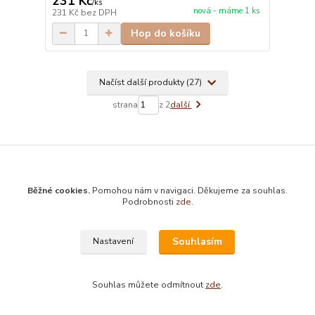
231 Kč
/
ks
nová - máme 1 ks
231 Kč
bez DPH
Hop do košíku
Načíst další produkty (27)
strana
z 2
další
Běžné cookies.
Pomohou nám v navigaci. Děkujeme za souhlas.
Podrobnosti
zde
.
Prodej knih s možností vrácení do 3 let
všechny antikvární knihy můžete vrátit až do 3 let od zakoupení
Souhlasím
Nastavení
Bezplatná půjčovna esoterických knih
vrátíte-li libovolnou antikvární knihu do 33 dnů, vrátíme Vám částku v plné
Souhlas můžete odmítnout
zde
.
výši zpět