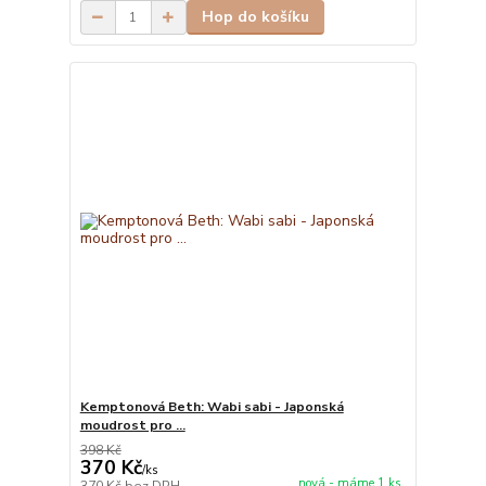
Hop do košíku
Kemptonová Beth: Wabi sabi - Japonská
moudrost pro ...
398 Kč
370 Kč
/
ks
nová - máme 1 ks
370 Kč
bez DPH