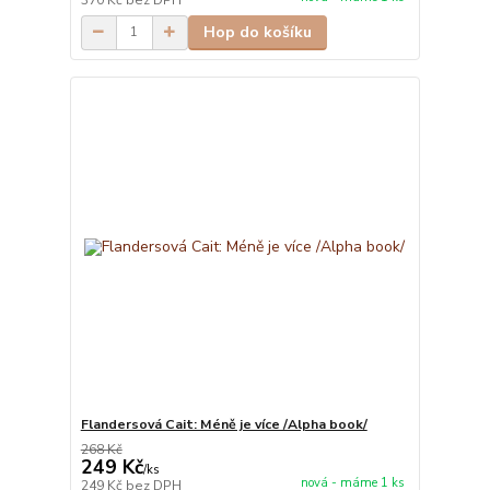
Hop do košíku
Flandersová Cait: Méně je více /Alpha book/
268 Kč
249 Kč
/
ks
nová - máme 1 ks
249 Kč
bez DPH