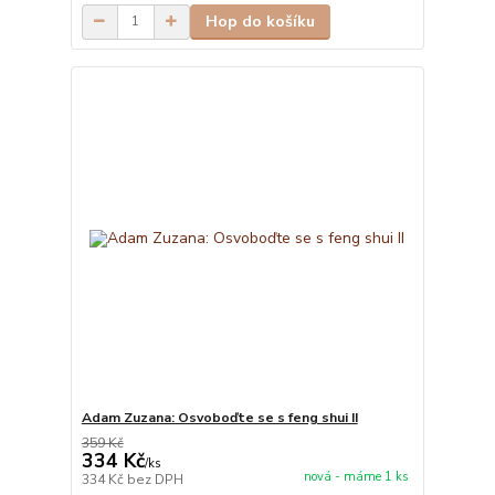
Hop do košíku
Adam Zuzana: Osvoboďte se s feng shui II
359 Kč
334 Kč
/
ks
nová - máme 1 ks
334 Kč
bez DPH