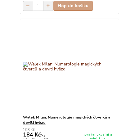
Hop do košíku
Walek Milan: Numerologie magických čtverců a
devíti hvězd
198 Kč
184 Kč
nová (antikvární je
/
ks