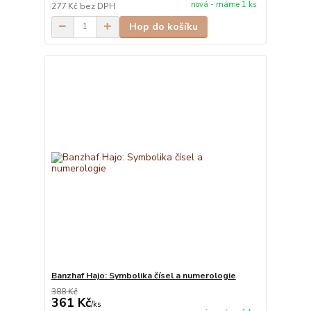
nová - máme 1 ks
277 Kč
bez DPH
Hop do košíku
Banzhaf Hajo: Symbolika čísel a numerologie
388 Kč
361 Kč
/
ks