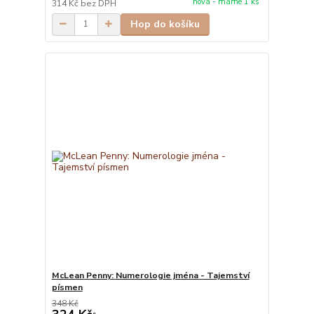
nová - máme 1 ks
314 Kč
bez DPH
Hop do košíku
McLean Penny: Numerologie jména - Tajemství
písmen
348 Kč