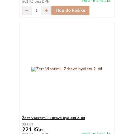
nová - máme 1 ks
361 Kč
bez DPH
Hop do košíku
Žert Vlastimil: Zdravé bydlení 2. díl
238 Kč
221 Kč
/
ks
nová - máme 1 ks