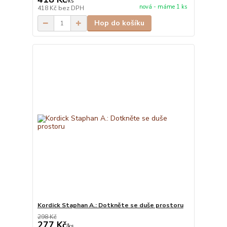
/
ks
nová - máme 1 ks
418 Kč
bez DPH
Hop do košíku
Kordick Staphan A.: Dotkněte se duše prostoru
298 Kč
277 Kč
/
ks