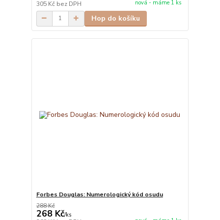
nová - máme 1 ks
305 Kč
bez DPH
Hop do košíku
Forbes Douglas: Numerologický kód osudu
288 Kč
268 Kč
/
ks