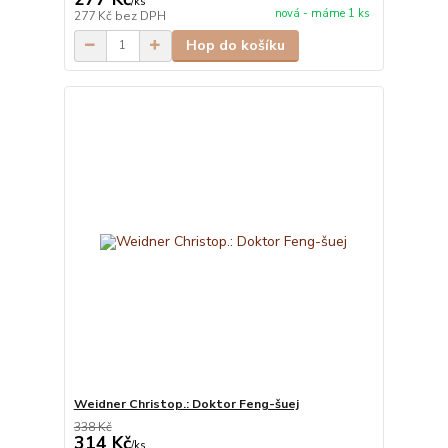
/
ks
nová - máme 1 ks
277 Kč
bez DPH
Hop do košíku
Weidner Christop.: Doktor Feng-šuej
338 Kč
314 Kč
/
ks