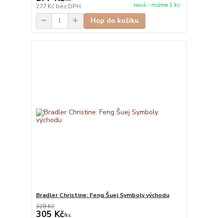
nová - máme 1 ks
277 Kč
bez DPH
Hop do košíku
Bradler Christine: Feng Šuej Symboly východu
328 Kč
305 Kč
/
ks