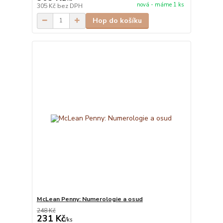
nová - máme 1 ks
305 Kč
bez DPH
Hop do košíku
McLean Penny: Numerologie a osud
248 Kč
231 Kč
/
ks