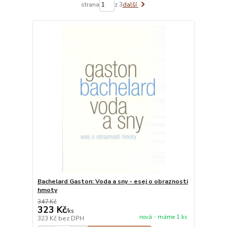
strana
z 3
další
Bachelard Gaston: Voda a sny - esej o obraznosti
hmoty
347 Kč
323 Kč
/
ks
nová - máme 1 ks
323 Kč
bez DPH