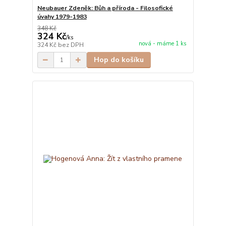
Neubauer Zdeněk: Bůh a příroda - Filosofické
úvahy 1979-1983
348 Kč
324 Kč
/
ks
nová - máme 1 ks
324 Kč
bez DPH
Hop do košíku