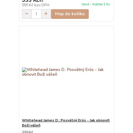
/
ks
nová - máme 1 ks
555 Kč
bez DPH
Hop do košíku
Whitehead James D.: Posvátný Erós - Jak obnovit
Boží vášeň
399 Kč