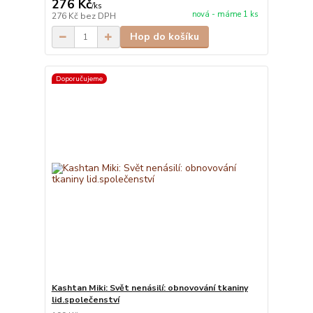
276 Kč
/
ks
nová - máme 1 ks
276 Kč
bez DPH
Hop do košíku
Doporučujeme
Kashtan Miki: Svět nenásilí: obnovování tkaniny
lid.společenství