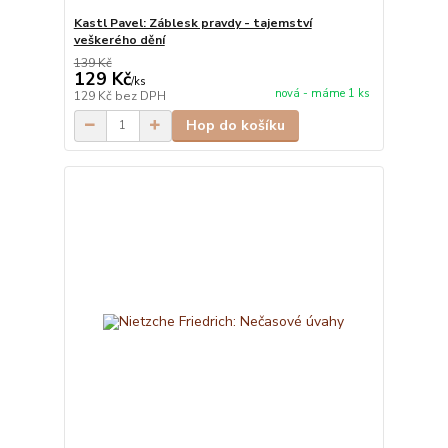
Kastl Pavel: Záblesk pravdy - tajemství
veškerého dění
139 Kč
129 Kč
/
ks
nová - máme 1 ks
129 Kč
bez DPH
Hop do košíku