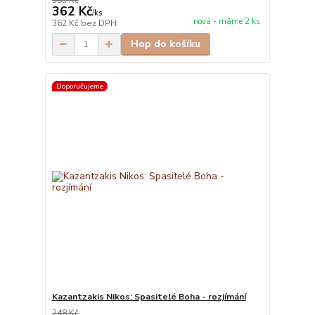
389 Kč
362 Kč
/
ks
nová - máme 2 ks
362 Kč
bez DPH
Hop do košíku
Doporučujeme
Kazantzakis Nikos: Spasitelé Boha - rozjímání
248 Kč