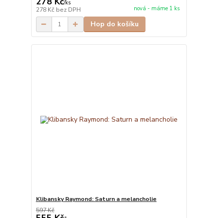
278 Kč
/
ks
nová - máme 1 ks
278 Kč
bez DPH
Hop do košíku
Klibansky Raymond: Saturn a melancholie
597 Kč
555 Kč