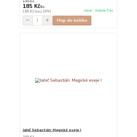
199 Kč
185 Kč
/
ks
nová - máme 3 ks
185 Kč
bez DPH
Hop do košíku
Jahič Sebastián: Magické eseje I