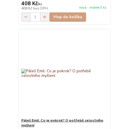
408 Kč
/
ks
nová - máme 5 ks
408 Kč
bez DPH
Hop do košíku
Páleš Emil: Co je pokrok? O potřebě celostního
myšlení