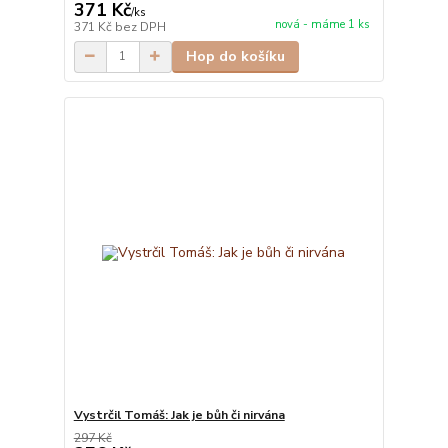
371 Kč
/
ks
nová - máme 1 ks
371 Kč
bez DPH
Hop do košíku
Vystrčil Tomáš: Jak je bůh či nirvána
297 Kč