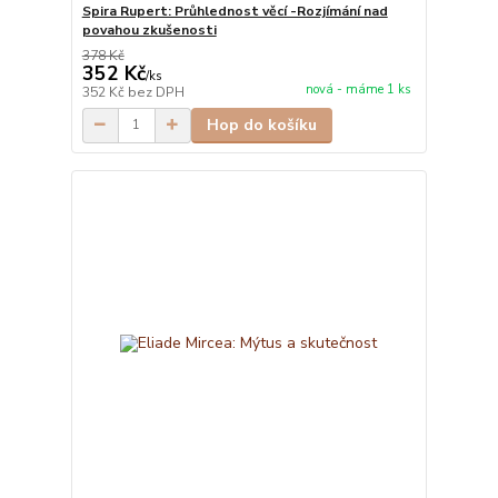
Spira Rupert: Průhlednost věcí -Rozjímání nad
povahou zkušenosti
378 Kč
352 Kč
/
ks
nová - máme 1 ks
352 Kč
bez DPH
Hop do košíku