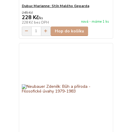
Dubuc Marianne: Stín Malého Geparda
245 Kč
228 Kč
/
ks
nová - máme 1 ks
228 Kč
bez DPH
Hop do košíku