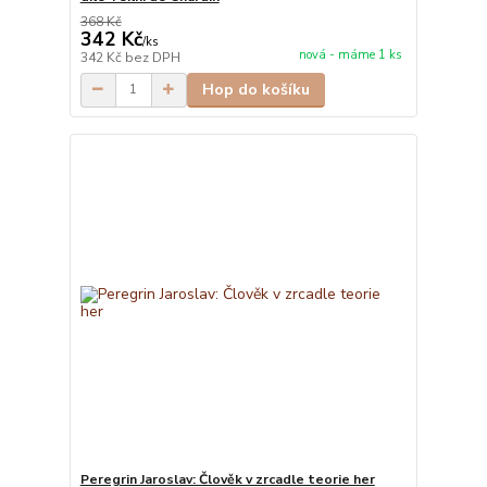
368 Kč
342 Kč
/
ks
nová - máme 1 ks
342 Kč
bez DPH
Hop do košíku
Peregrin Jaroslav: Člověk v zrcadle teorie her