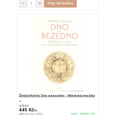
Hop do košíku
Žemla Martin: Dno a bezedno - Německá mystika
...
478 Kč
445 Kč
/
ks
nová - máme 1 ks
445 Kč
bez DPH