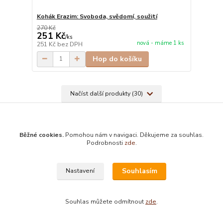
Kohák Erazim: Svoboda, svědomí, soužití
270 Kč
251 Kč
/
ks
nová - máme 1 ks
251 Kč
bez DPH
Hop do košíku
Načíst další produkty (30)
strana
z 3
další
Běžné cookies.
Pomohou nám v navigaci. Děkujeme za souhlas.
Podrobnosti
zde
.
Souhlasím
Nastavení
Prodej knih s možností vrácení do 3 let
všechny antikvární knihy můžete vrátit až do 3 let od zakoupení
Souhlas můžete odmítnout
zde
.
Bezplatná půjčovna esoterických knih