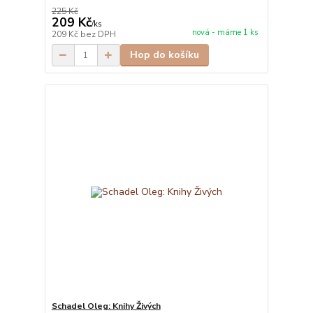
225 Kč
209 Kč
/
ks
nová - máme 1 ks
209 Kč
bez DPH
Hop do košíku
Schadel Oleg: Knihy Živých