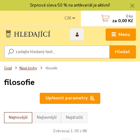
Srpnová sleva 50 % na antikvariát je aktivní!
0
ks
CZK
za
0,00 Kč
Menu
Hledat
Úvod
Nové knihy
filosofie
filosofie
Upřesnit parametry
Nejnovější
Nejlevnější
Nejdražší
Zobrazuji 1-30 z 86