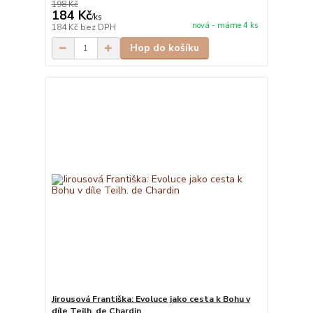
198 Kč
184 Kč
/
ks
nová - máme 4 ks
184 Kč
bez DPH
Hop do košíku
Jirousová Františka: Evoluce jako cesta k Bohu v
díle Teilh. de Chardin