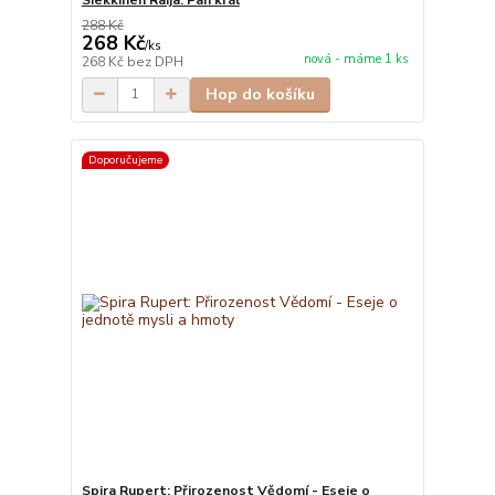
288 Kč
268 Kč
/
ks
nová - máme 1 ks
268 Kč
bez DPH
Hop do košíku
Doporučujeme
Spira Rupert: Přirozenost Vědomí - Eseje o