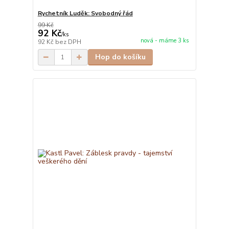
Rychetník Luděk: Svobodný řád
99 Kč
92 Kč
/
ks
nová - máme 3 ks
92 Kč
bez DPH
Hop do košíku