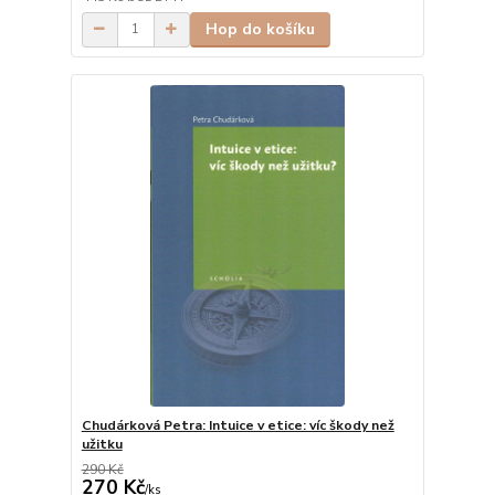
Hop do košíku
Chudárková Petra: Intuice v etice: víc škody než
užitku
290 Kč
270 Kč
/
ks