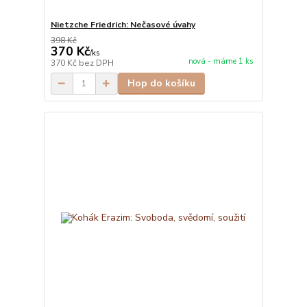
Nietzche Friedrich: Nečasové úvahy
398 Kč
370 Kč
/
ks
nová - máme 1 ks
370 Kč
bez DPH
Hop do košíku