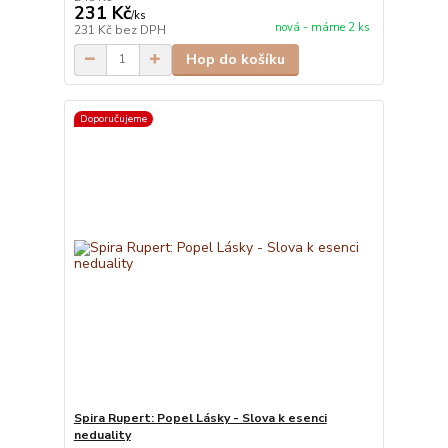
231 Kč
/
ks
nová - máme 2 ks
231 Kč
bez DPH
Hop do košíku
Doporučujeme
Spira Rupert: Popel Lásky - Slova k esenci
neduality