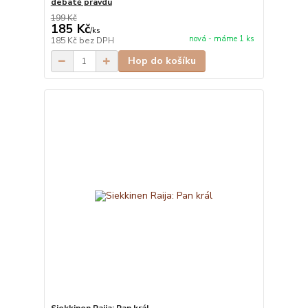
debatě pravdu
199 Kč
185 Kč
/
ks
nová - máme 1 ks
185 Kč
bez DPH
Hop do košíku
Siekkinen Raija: Pan král