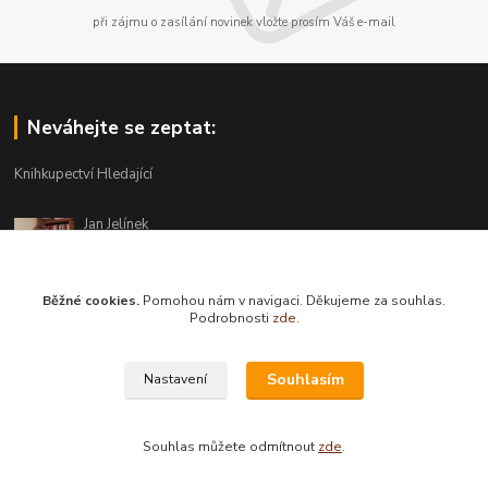
při zájmu o zasílání novinek vložte prosím Váš e-mail
Neváhejte se zeptat:
Knihkupectví Hledající
Jan Jelínek
220 873 250
Po-Pá 10-18, ve středu do 20 hodin
Běžné cookies.
Pomohou nám v navigaci. Děkujeme za souhlas.
info@hledajici.cz
Podrobnosti
zde
.
Souhlasím
Nastavení
Souhlas můžete odmítnout
zde
.
Vytvořeno na
Eshop-rychle.cz