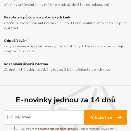
všechny antikvární knihy můžete vrátit až do 3 let od zakoupení
Bezplatná půjčovna esoterických knih
vrátíte-li libovolnou antikvární knihu do 33 dnů, vrátíme Vám částku v plné
výši zpět
Odpočítávání
vždy v červnu a říjnu probíhá výprodej vybraných knih za stále se snižující
ceny od 31 do 1 Kč
Rozesílání úryvků zdarma
21 dnů - 21 úryvků; na výběr vždy ze 3 knih; přihlaste se kdykoliv
E-novinky jednou za 14 dnů
Přihlásit se
Souhlasím se
zpracováním osobních údajů
za účelem rozesílky newsletteru.