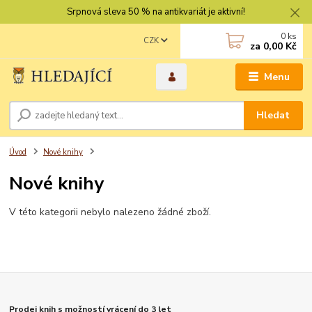
Srpnová sleva 50 % na antikvariát je aktivní!
0
ks
CZK
za
0,00 Kč
Menu
Hledat
Úvod
Nové knihy
Nové knihy
V této kategorii nebylo nalezeno žádné zboží.
Prodej knih s možností vrácení do 3 let