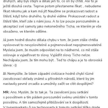
druhých, aby byli stejní a dělali jen to, co on by chtěl. Ale to je
ještě dlouhá cesta. Teprve potom přestaneme říkat: , nebudeme
říkat nikomu jak a kam má jít! Naučíme se prokazovat radost a
štěstí, když toho druhého, ty druhé vidíme. Prokazovat radost a
štěstí těm, kteří zde s námi jsou. A to lze pouze porozuměním a
akceptací své samoty jako nekonečného Ticha, ve kterém je vše
obsaženo, ve kterém sdílíme.
Já jsem hodně dlouho dělala chybu v tom, že jsem stále chtěla
vyslovovat to nevyslovitelné a pojmenovávat nepojmenovatelné.
Myslela jsem, že musím odpovídat na to nádherné, co mě stále
oslovuje a vyjadřovat to slovy. Vyjádřit slovy Ticho nelze.
Nechápala jsem, že tím mohu být . Teď to chápu a je to obrovská
úleva :-))
JJ:
Nemyslíte, že lidem západní civilizace hodně chybí různé
zasvěcovací obřady známé u přírodních národů, které by jim
nastavily pevné zrcadlo a umožnily začít se cítit dospělými?
MR:
Ano. Myslím, že to tak je. Ta zasvěcení jsou setkání
s posvátnem a tím pádem porozumění svému umístění v tomto
posvátnu. A tím samozřejmě přibližování se k dospělosti.
V hypermarketu či na technoparty k tomuto setkání těžko dojde.