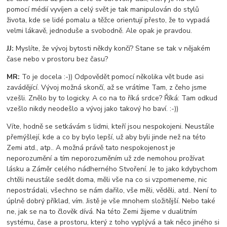
pomocí médií vyvíjen a celý svět je tak manipulován do stylů
života, kde se lidé pomalu a těžce orientují přesto, že to vypadá
velmi lákavě, jednoduše a svobodně. Ale opak je pravdou.
JJ:
Myslíte, že vývoj bytosti někdy končí? Stane se tak v nějakém
čase nebo v prostoru bez času?
MR:
To je docela :-)) Odpovědět pomocí několika vět bude asi
zavádějící. Vývoj možná skončí, až se vrátíme Tam, z čeho jsme
vzešli. Znělo by to logicky. A co na to říká srdce? Říká: Tam odkud
vzešlo nikdy neodešlo a vývoj jako takový ho baví. :-))
Víte, hodně se setkávám s lidmi, kteří jsou nespokojeni. Neustále
přemýšlejí, kde a co by bylo lepší, už aby byli jinde než na této
Zemi atd., atp.. A možná právě tato nespokojenost je
neporozumění a tím neporozuměním už zde nemohou prožívat
lásku a Záměr celého nádherného Stvoření. Je to jako kdybychom
chtěli neustále sedět doma, měli vše na co si vzpomeneme, nic
nepostrádali, všechno se nám dařilo, vše měli, věděli, atd.. Není to
úplně dobrý příklad, vím. Jistě je vše mnohem složitější. Nebo také
ne, jak se na to člověk dívá. Na této Zemi žijeme v dualitním
systému, čase a prostoru, který z toho vyplývá a tak něco jiného si