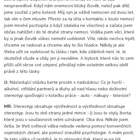
nespravedlivé. Když nám onemocní blízký člověk, natož pak dítě,
jsme zoufalí z jeho bolesti. Můj syn je vážně nemocen od dvou let,
tak vím o čem mluvím. Přesto za ta léta v kontaktu s touto nemocí
jsem mnohé pochopila (i když zdaleka ne všechno) a začala jsem
občas nahlížet i do té druhé strany nemoci. Viděla jsem věci, které
by si jinak člověk vůbec nemohl uvědomit. Víte, nikdo nechce trpět,
chceme se radovat a chceme aby to šlo hladce. Někdy je ale
třeba učit se vydolovat tu lásku i tam, kde zdánlivě není. Je. Je
skutečně všude a vždy, jen ji nevidíme. A bytosti, které nás to sem
přišli učit skrze své utrpení, přinášejí nám ostatním velkou oběť
právě z této lásky.
JJ:
Následující otázku berte prosím s nadsázkou: Co je horší -
alkohol, střídání partnerů a dluhy až nad hlavu nebo doživotní
stereotyp spočívající v kolečku práce - auto - nákupy - televize?
MR:
Stereotyp obsahuje výstřednost a výstřednost obsahuje
stereotyp. Jsou to dvě strany jedné mince :-)) Jsou to styly života,
které jsou v současnosti velmi uznávané. Oba dva. Někde jsem
četla, že třetí světová válka nebude vedena pomocí konvenčních
vojenských zbraní, ale pomocí zneužité psychologie. A mám pocit,
že tato válka už probíhá. Je to obrovský tlak, který je na lidi