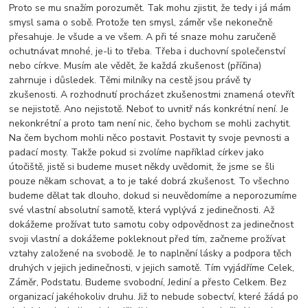
Proto se mu snažím porozumět. Tak mohu zjistit, že tedy i já mám
smysl sama o sobě. Protože ten smysl, záměr vše nekonečně
přesahuje. Je všude a ve všem. A při té snaze mohu zaručeně
ochutnávat mnohé, je-li to třeba. Třeba i duchovní společenství
nebo církve. Musím ale vědět, že každá zkušenost (příčina)
zahrnuje i důsledek. Těmi milníky na cestě jsou právě ty
zkušenosti. A rozhodnutí procházet zkušenostmi znamená otevřít
se nejistotě. Ano nejistotě. Neboť to uvnitř nás konkrétní není. Je
nekonkrétní a proto tam není nic, čeho bychom se mohli zachytit.
Na čem bychom mohli něco postavit. Postavit ty svoje pevnosti a
padací mosty. Takže pokud si zvolíme například církev jako
útočiště, jistě si budeme muset někdy uvědomit, že jsme se šli
pouze někam schovat, a to je také dobrá zkušenost. To všechno
budeme dělat tak dlouho, dokud si neuvědomíme a neporozumíme
své vlastní absolutní samotě, která vyplývá z jedinečnosti. Až
dokážeme prožívat tuto samotu coby odpovědnost za jedinečnost
svoji vlastní a dokážeme pokleknout před tím, začneme prožívat
vztahy založené na svobodě. Je to naplnění lásky a podpora těch
druhých v jejich jedinečnosti, v jejich samotě. Tím vyjádříme Celek,
Záměr, Podstatu. Budeme svobodní, Jediní a přesto Celkem. Bez
organizací jakéhokoliv druhu. Již to nebude sobectví, které žádá po