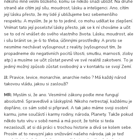
někoho mně velmi blízkého, komu se někdo snaží ublížit. Na druhé
straně ale cítím její sílu, moudrost, lásku a inteligenci. Ano, cítím
její lásku přesto, že my lidé jí ubližujeme bez sebemenšího
respektu. A myslím, že je to to jediné, co mohu udělat ke zlepšení.
Vnímat tato její poselství lásky přesto, jak se k ní chováme a učit
se to od ní vnášet do svého vlastního života. Lásku, moudrost, ale
i sílu bránit se, je-li to třeba, účinnými prostředky. A proto se
nesmíme nechávat vyšoupnout z reality (vyšoupnout tím, že
propadneme do negativních pocitů lítosti, smutku, marnosti, zloby
atp.) a musíme se učit zůstat pevně ve své realitě zakotveni. To je
jediný možný způsob zůstat svobodný a v kontaktu se svojí Zemí.
JJ:
Pravice, levice, monarchie, anarchie nebo ? Má každý národ
takovou vládu, jakou si zaslouží?
MR:
Myslím si, že ano. Vesmírné zákony podle mne fungují
absolutně. Spravedlivě a láskyplně. Nikoho netrestají, každému je
dopřáno, co sám sobě si připravil. A tak jako máme svoji osobní
karmu, jsme součástí i karmy rodiny, národa, Planety. Takže pokud
někdo tuto víru v sobě nemá a má pocit, že tohle si teda
nezaslouží, ať si dá práci s trochou historie a dívá se kolem sebe.
Prosím ať to nevyzní jako snižování našeho národa, jak je teď