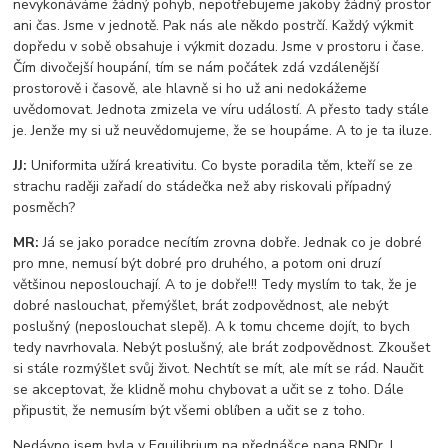
nevykonáváme žádný pohyb, nepotřebujeme jakoby žádný prostor
ani čas. Jsme v jednotě. Pak nás ale někdo postrčí. Každý výkmit
dopředu v sobě obsahuje i výkmit dozadu. Jsme v prostoru i čase.
Čím divočejší houpání, tím se nám počátek zdá vzdálenější
prostorově i časově, ale hlavně si ho už ani nedokážeme
uvědomovat. Jednota zmizela ve víru událostí. A přesto tady stále
je. Jenže my si už neuvědomujeme, že se houpáme. A to je ta iluze.
JJ:
Uniformita užírá kreativitu. Co byste poradila těm, kteří se ze
strachu raději zařadí do stádečka než aby riskovali případný
posměch?
MR:
Já se jako poradce necítím zrovna dobře. Jednak co je dobré
pro mne, nemusí být dobré pro druhého, a potom oni druzí
většinou neposlouchají. A to je dobře!!! Tedy myslím to tak, že je
dobré naslouchat, přemýšlet, brát zodpovědnost, ale nebýt
poslušný (neposlouchat slepě). A k tomu chceme dojít, to bych
tedy navrhovala. Nebýt poslušný, ale brát zodpovědnost. Zkoušet
si stále rozmýšlet svůj život. Nechtít se mít, ale mít se rád. Naučit
se akceptovat, že klidně mohu chybovat a učit se z toho. Dále
připustit, že nemusím být všemi oblíben a učit se z toho.
Nedávno jsem byla v Equilibrium na přednášce pana RNDr. L.