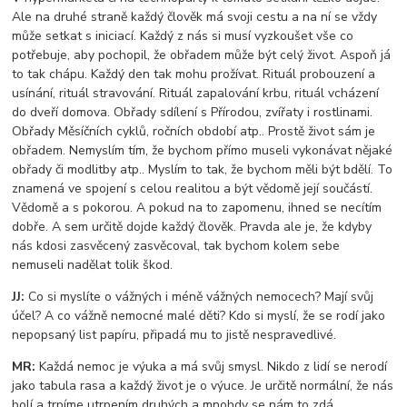
Ale na druhé straně každý člověk má svoji cestu a na ní se vždy
může setkat s iniciací. Každý z nás si musí vyzkoušet vše co
potřebuje, aby pochopil, že obřadem může být celý život. Aspoň já
to tak chápu. Každý den tak mohu prožívat. Rituál probouzení a
usínání, rituál stravování. Rituál zapalování krbu, rituál vcházení
do dveří domova. Obřady sdílení s Přírodou, zvířaty i rostlinami.
Obřady Měsíčních cyklů, ročních období atp.. Prostě život sám je
obřadem. Nemyslím tím, že bychom přímo museli vykonávat nějaké
obřady či modlitby atp.. Myslím to tak, že bychom měli být bdělí. To
znamená ve spojení s celou realitou a být vědomě její součástí.
Vědomě a s pokorou. A pokud na to zapomenu, ihned se necítím
dobře. A sem určitě dojde každý člověk. Pravda ale je, že kdyby
nás kdosi zasvěcený zasvěcoval, tak bychom kolem sebe
nemuseli nadělat tolik škod.
JJ:
Co si myslíte o vážných i méně vážných nemocech? Mají svůj
účel? A co vážně nemocné malé děti? Kdo si myslí, že se rodí jako
nepopsaný list papíru, připadá mu to jistě nespravedlivé.
MR:
Každá nemoc je výuka a má svůj smysl. Nikdo z lidí se nerodí
jako tabula rasa a každý život je o výuce. Je určitě normální, že nás
bolí a trpíme utrpením druhých a mnohdy se nám to zdá