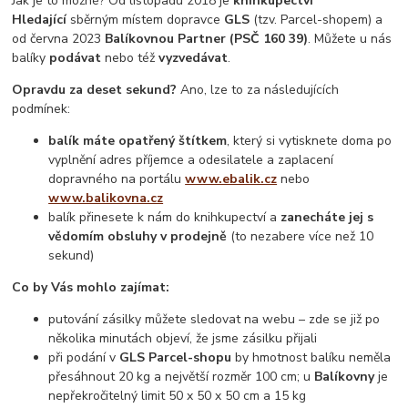
Jak je to možné? Od listopadu 2018 je
knihkupectví
Hledající
sběrným místem dopravce
GLS
(tzv. Parcel-shopem) a
od června 2023
Balíkovnou Partner (PSČ 160 39)
. Můžete u nás
balíky
podávat
nebo též
vyzvedávat
.
Opravdu za deset sekund?
Ano, lze to za následujících
podmínek:
balík máte opatřený štítkem
, který si vytisknete doma po
vyplnění adres příjemce a odesilatele a zaplacení
dopravného na portálu
www.ebalik.cz
nebo
www.balikovna.cz
balík přinesete k nám do knihkupectví a
zanecháte jej s
vědomím obsluhy v prodejně
(to nezabere více než 10
sekund)
Co by Vás mohlo zajímat:
putování zásilky můžete sledovat na webu – zde se již po
několika minutách objeví, že jsme zásilku přijali
při podání v
GLS Parcel-shopu
by hmotnost balíku neměla
přesáhnout 20 kg a největší rozměr 100 cm; u
Balíkovny
je
nepřekročitelný limit 50 x 50 x 50 cm a 15 kg