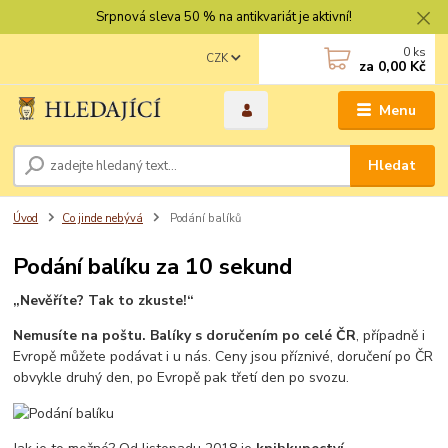
Srpnová sleva 50 % na antikvariát je aktivní!
0
ks
CZK
za
0,00 Kč
Menu
Hledat
Úvod
Co jinde nebývá
Podání balíků
Podání balíku za 10 sekund
„Nevěříte? Tak to zkuste!“
Nemusíte na poštu. Balíky s doručením po celé ČR
, případně i
Evropě můžete podávat i u nás. Ceny jsou příznivé, doručení po ČR
obvykle druhý den, po Evropě pak třetí den po svozu.