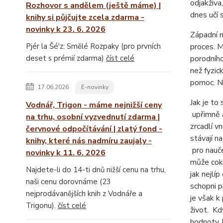
odjakživa
Rozhovor s andělem (ještě máme) |
dnes učí 
knihy si půjčujte zcela zdarma -
novinky k 23. 6. 2026
Západní m
Pjér la Šé'z: Smělé Rozpaky (pro prvních
proces. M
deset s prémií zdarma)
číst celé
porodního
než fyzic
pomoc. Ne
17.06.2026
E-novinky
Jak je to
Vodnář, Trigon - máme nejnižší ceny
upřimně a
na trhu, osobní vyzvednutí zdarma |
zrcadlí v
červnové odpočítávání | zlatý fond -
stávají n
knihy, které nás nadmíru zaujaly -
pro nauče
novinky k 11. 6. 2026
může coko
Najdete-li do 14-ti dnů nižší cenu na trhu,
jak nejlí
naši cenu dorovnáme (23
schopni p
nejprodávanějších knih z Vodnáře a
je však k
Trigonu).
číst celé
život. Kd
hodnoty,