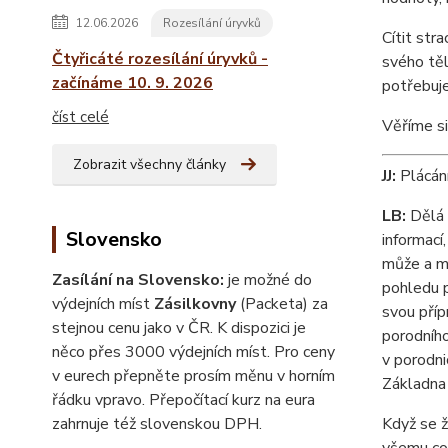
12.06.2026
Rozesílání úryvků
Cítit str
Čtyřicáté rozesílání úryvků -
svého těl
začínáme 10. 9. 2026
potřebuje
číst celé
Věříme si
Zobrazit všechny články
JJ:
Plácání
LB:
Dělá 
Slovensko
informací
může a má
Zasílání na Slovensko:
je možné do
pohledu p
výdejních míst
Zásilkovny
(Packeta) za
svou příp
stejnou cenu jako v ČR. K dispozici je
porodního
něco přes 3000 výdejních míst. Pro ceny
v porodni
v eurech přepněte prosím měnu v horním
Základna 
řádku vpravo. Přepočítací kurz na eura
zahrnuje též slovenskou DPH.
Když se ž