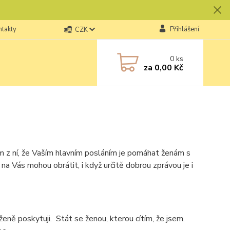
ntakty
Přihlášení
CZK
0
ks
za
0,00 Kč
ám z ní, že Vaším hlavním posláním je pomáhat ženám s
na Vás mohou obrátit, i když určitě dobrou zprávou je i
ě poskytuji. Stát se ženou, kterou cítím, že jsem.