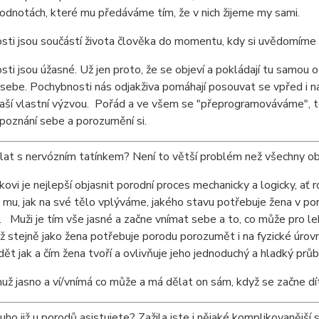
hodnotách, které mu předáváme tím, že v nich žijeme my sami.
sti jsou součástí života člověka do momentu, kdy si uvědomíme
ti jsou úžasné. Už jen proto, že se objeví a pokládají tu samou 
sebe. Pochybnosti nás odjakživa pomáhají posouvat se vpřed i n
naší vlastní výzvou. Pořád a ve všem se "přeprogramováváme", to
 poznání sebe a porozumění si.
at s nervózním tatínkem? Není to větší problém než všechny ob
ovi je nejlepší objasnit porodní proces mechanicky a logicky, ať 
 mu, jak na své tělo vplýváme, jakého stavu potřebuje žena v po
. Muži je tím vše jasné a začne vnímat sebe a to, co může pro leh
ž stejně jako žena potřebuje porodu porozumět i na fyzické úro
dět jak a čím žena tvoří a ovlivňuje jeho jednoduchý a hladký průb
ž jasno a ví/vnímá co může a má dělat on sám, když se začne dí
uho již u porodů asistujete? Zažila jste i nějaké komplikovanější 