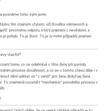
 a poznáme toho, kým jsme.
otázku tím stejným stylem, učí člověka vnímavosti a
apříč prvotnímu odporu, který pramení z nevědomí, a
 je pohyb. To je život. To je (v mém případě) pramen
avy vlastní?
rozumí tomu, co se odehrává v těle ženy při porodu.
rodním procese dosáhnout, a co se v tomto stavu děje i v
kost dění udělat on "z venčí" pro ženu (když jej žena
vni. To znamená rozumět "mechanice" porodního procesu v
ěh.
t.
situace? I když věřím, že ve velké většině případů je to