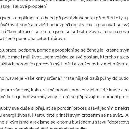
ásné. Takové propojení.
 jsem komplikaci, a to hned při první zkušenosti před 6,5 lety u
ůvěřovat sobě a rozlišit nebezpečí od strachu a pracovat se s
iná "komplikace" se kterou jsem se setkala. Zavála mne na cest
at ženě pomoc na celostní úrovni.
lupráce, podpora, pomoc a propojení se se ženou je krásné svý
lňuje mne i můj život. Jsem vděčna za své poslání, kterého nale
ažitých porodních procesů mých dětí a zkušeností z mého života
o hlavně je Vaše knihy určena? Máte nějaké další plány do budo
je pro všechny, koho zajímá porodní proces v jeho celé kráse a ro
ě kniha je pro všechny ženy, které se připravují na porodní proc
oubky své duše si přeji, ať se porodní proces stává jedním z nej
 energii živosti, kterou dítě přináší svým zrozením se na svět.
 si kým jsme a jak jsme se k tomu blaženému stavu "dopracoval