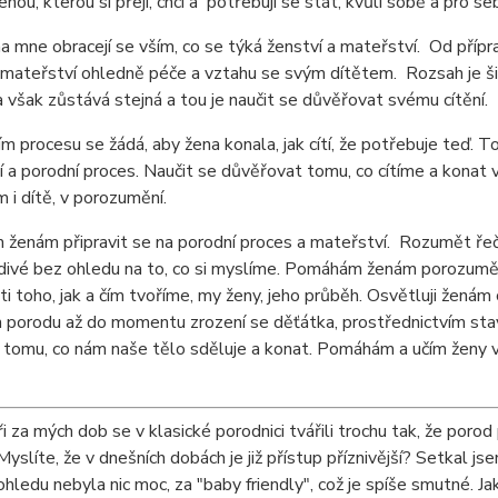
 ženou, kterou si přeji, chci a potřebuji se stát,
a mne obracejí se vším, co se týká ženství a mateřství. Od přípra
 mateřství ohledně péče a vztahu se svým dítětem. Rozsah je širo
však zůstává stejná a tou je naučit se důvěřovat svému cítění.
m procesu se žádá, aby žena konala, jak cítí, že potřebuje teď. 
 a porodní proces. Naučit se důvěřovat tomu, co cítíme a konat 
m i dítě, v porozumění.
enám připravit se na porodní proces a mateřství. Rozumět řeči, 
divé bez ohledu na to, co si myslíme. Pomáhám ženám porozumě
ti toho, jak a čím tvoříme, my ženy, jeho průběh. Osvětluji žen
 porodu až do momentu zrození se děťátka, prostřednictvím stavu
tomu, co nám naše tělo sděluje a konat. Pomáhám a učím ženy 
 za mých dob se v klasické porodnici tvářili trochu tak, že porod p
Myslíte, že v dnešních dobách je již přístup příznivější? Setkal 
hledu nebyla nic moc, za "baby friendly", což je spíše smutné. J