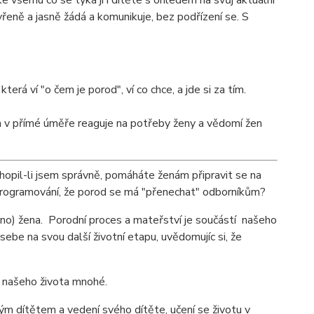
ke všemu co se týká jí i dítěte s ohledem na svůj aktuální
vřeně a jasně žádá a komunikuje, bez podřízení se. S
á ví "o čem je porod", ví co chce, a jde si za tím.
ý a v přímé úměře reaguje na potřeby ženy a vědomí žen
hopil-li jsem správně, pomáháte ženám připravit se na
programování, že porod se má "přenechat" odborníkům?
čeno) žena. Porodní proces a mateřství je součástí našeho
 sebe na svou další životní etapu, uvědomujíc si, že
o našeho života mnohé.
ým dítětem a vedení svého dítěte, učení se životu v