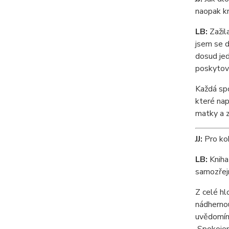
naopak kr
LB:
Zažila
jsem se d
dosud jed
poskytov
Každá spo
které nap
matky a z
JJ:
Pro koh
LB:
Kniha 
samozřejm
Z celé hl
nádhernou
uvědomíme