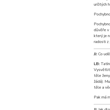
určitých 
Pochybno
Pochybnos
důvěře v 
který je 
radosti z
JJ:
Co uděl
LB:
Tatínk
Vysvětlit
těle ženy
žádá). Mu
těle a vě
Pak má mu
JJ:
Jak dlo