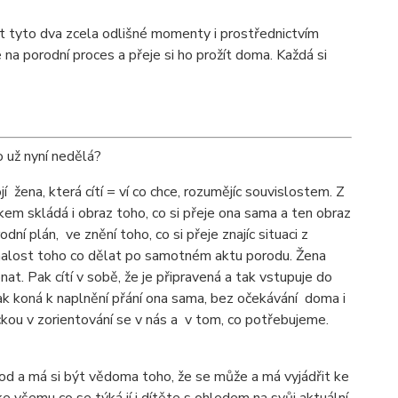
at tyto dva zcela odlišné momenty i prostřednictvím
na porodní proces a přeje si ho prožít doma. Každá si
 už nyní nedělá?
žena, která cítí = ví co chce, rozumějíc souvislostem. Z
rokem skládá i obraz toho, co si přeje ona sama a ten obraz
ní plán, ve znění toho, co si přeje znajíc situaci z
 znalost toho co dělat po samotném aktu porodu. Žena
nat. Pak cítí v sobě, že je připravená a tak vstupuje do
a tak koná k naplnění přání ona sama, bez očekávání doma i
kou v zorientování se v nás a v tom, co potřebujeme.
vod a má si být vědoma toho, že se může a má vyjádřit ke