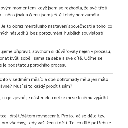
ovým momentem, když jsem se rozhodla, že své třetí
t něco jinak a čemu jsem ještě tehdy nerozuměla.
 Je to obraz mentálního nastavení společnosti a toho, co
ožných následků bez porozumění hlubších souvislostí
ebujeme připravit, abychom si důvěřovaly nejen v procesu,
 konat kvůli sobě, sama za sebe a své dítě. Učíme se
né je podstatou porodního procesu.
rychlo v sedmém měsíci a obě dohromady měla jen málo
ávně? Musí si to každý procítit sám?
co je zjevné je následek a nelze mi se k němu vyjádřit
atce i dítěti/dětem rovnocenně. Proto, ač se dělo tzv.
o všechny, tedy vaši ženu i děti. To, co dítě potřebuje