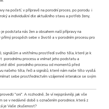
 kvůli sobě a pro sebe.
vy na početí, v přípravě na porodní proces, po porodu i
ký a individuální dle aktuálního stavu a potřeb ženy,
To je podstata nás žen a obsahem naší přípravy na
v přímý prospěch sebe v životě a v porodním procesu pro
signálům a vnitřnímu prostředí svého těla, které je k
t porodnímu procesu a vnímat jeho podstatu a
ám celé dění porodního procesu od momentů před
 našeho těla, řeči a signálů, které nám naše tělo vysílá.
vnímat sebe prostřednictvím vzájemné interakce se svým
rovedli "oni". A rozhodně, že ví nejsprávněji, jak vše
jsem se v nedávné době s označením porodnice, která z
aká je Vaše zkušenost?