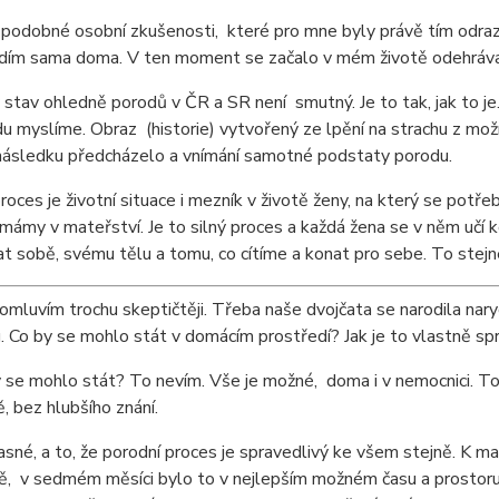
odobné osobní zkušenosti, které pro mne byly právě tím odraz
odím sama doma. V ten moment se začalo v mém životě odehráva
stav ohledně porodů v ČR a SR není smutný. Je to tak, jak to je.
du myslíme. Obraz (historie) vytvořený ze lpění na strachu z m
 následku předcházelo a vnímání samotné podstaty porodu.
roces je životní situace i mezník v životě ženy, na který se potř
o mámy v mateřství. Je to silný proces a každá žena se v něm učí
 sobě, svému tělu a tomu, co cítíme a konat pro sebe. To stej
mluvím trochu skeptičtěji. Třeba naše dvojčata se narodila na
. Co by se mohlo stát v domácím prostředí? Jak je to vlastně spr
 se mohlo stát? To nevím. Vše je možné, doma i v nemocnici. To, 
, bez hlubšího znání.
jasné, a to, že porodní proces je spravedlivý ke všem stejně. K m
, v sedmém měsíci bylo to v nejlepším možném času a prostoru pr