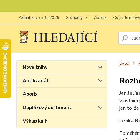
Aktualizace 5. 8. 2026
Seznamy
Aborix
Co jinde nebý
Úvod
Nové knihy
Rozh
Antikvariát
Jan Jelíne
Aborix
vlastním 
Doplňkový sortiment
jen to, ž
Lenka Be
Výkup knih
Pomáhám ž