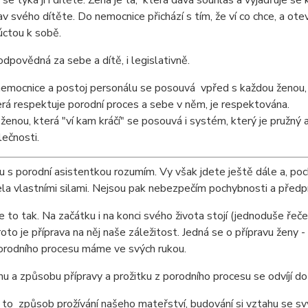
se týká jí i dítěte. Žena je ta, která dává souhlas a vyjadřuje se 
av svého dítěte. Do nemocnice přichází s tím, že ví co chce, a ote
úctou k sobě.
odpovědná za sebe a dítě, i legislativně.
mocnice a postoj personálu se posouvá vpřed s každou ženou, kter
rá respektuje porodní proces a sebe v něm, je respektována.
ženou, která "ví kam kráčí" se posouvá i systém, který je pružn
ečnosti.
 s porodní asistentkou rozumím. Vy však jdete ještě dále a, poc
la vlastními silami. Nejsou pak nebezpečím pochybnosti a před
e to tak. Na začátku i na konci svého života stojí (jednoduše ře
roto je příprava na něj naše záležitost. Jedná se o přípravu ženy -
orodního procesu máme ve svých rukou.
u a způsobu přípravy a prožitku z porodního procesu se odvíjí d
 to způsob prožívání našeho mateřství, budování si vztahu se sv