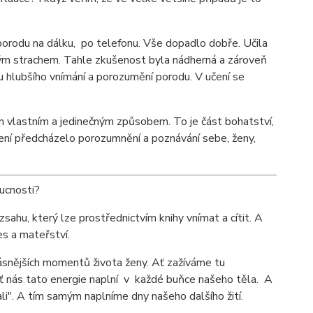
 porodu na dálku, po telefonu. Vše dopadlo dobře. Učila
vým strachem. Tahle zkušenost byla nádherná a zároveň
u hlubšího vnímání a porozumění porodu. V učení se
m vlastním a jedinečným způsobem. To je část bohatství,
zení předcházelo porozumnění a poznávání sebe, ženy,
.
ucnosti?
zsahu, který lze prostřednictvím knihy vnímat a cítit. A
es a mateřství.
krásnějších momentů života ženy. Ať zažíváme tu
 Ať nás tato energie naplní v každé buňce našeho těla. A
i". A tím samým naplníme dny našeho dalšího žití.