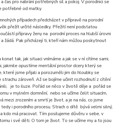
 čas pro nabrání potřebných sil a pokoj. V porodnici se
še potřebné od matky.
mnohých případech předcházet v přípravě na porodní
ěk přežít určité následky. Přežití není podstatou
oučástí přípravy ženy na porodní proces na hlubší úrovni
í a žádá. Pak přicházejí ti, kteří nám můžou poskytnout
konat tak, jak situaci vnímáme a jak se v ní cítíme sami,
 jakmile opustíme mentální prostor dcery který se
, které jsme přijali a porozuměli jim do hloubky se
 strachu zároveň. Až se bojíme učinit rozhodnutí z cítění
li, je to iluze. Pořád se něco v životě děje a pořád se
tomu v mylném domnění, nebo se učíme čelit situacím,
á mezi zrozením a smrtí je život, a je na nás, co jsme
tedy i porodního procesu. Strach o dítě bývá velmi silný,
m a kdo má pracovat. Tím posilujeme důvěru v sebe, v
mu i své děti. O tom je život. To se učíme my a to jsou