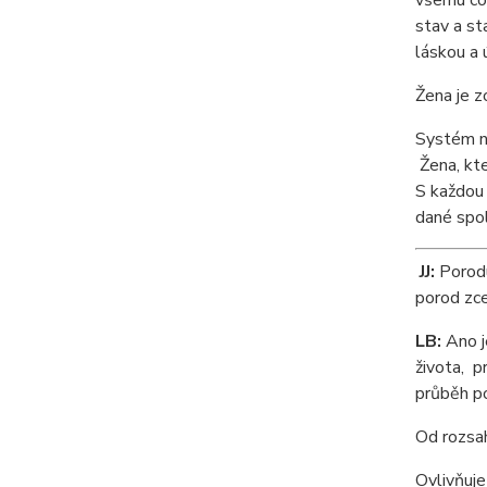
všemu co 
stav a st
láskou a 
Žena je z
Systém ne
Žena, kte
S každou 
dané spol
JJ:
Porodu
porod zce
LB:
Ano j
života, p
průběh p
Od rozsah
Ovlivňuje