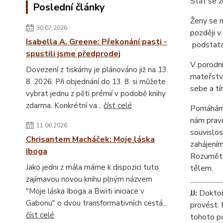
Stát se
Poslední články
Ženy se n
30.07.2026
později v
Isabella A. Greene: Překonání pasti -
podstata 
spustili jsme předprodej
V porodní
Dovezení z tiskárny je plánováno již na 13.
mateřství
8. 2026. Při objednání do 13. 8. si můžete
sebe a tí
vybrat jednu z pěti prémií v podobě knihy
zdarma. Konkrétní va...
číst celé
Pomáhám ž
nám prav
11.06.2026
souvislos
Chrisantem Macháček: Moje láska
zahájením
Iboga
Rozumět 
Jako jedni z mála máme k dispozici tuto
tělem.
zajímavou novou knihu plným názvem
"Moje láska Iboga a Bwiti iniciace v
JJ:
Doktoři
Gabonu" o dvou transformativních cestá...
provést. 
číst celé
tohoto po