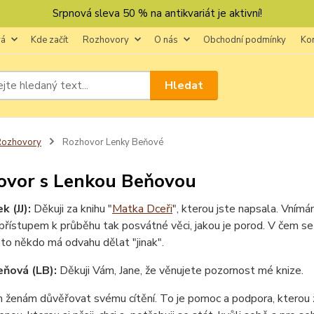
Srpnová sleva 50 % na antikvariát je aktivní!
vá
Kde začít
Rozhovory
O nás
Obchodní podmínky
Ko
Hledat
Rozhovory
Rozhovor Lenky Beňové
ovor s Lenkou Beňovou
k (JJ):
Děkuji za knihu "
Matka Dceři
", kterou jste napsala. Vním
přístupem k průběhu tak posvátné věci, jakou je porod. V čem se 
e to někdo má odvahu dělat "jinak".
ňová (LB):
Děkuji Vám, Jane, že věnujete pozornost mé knize.
enám důvěřovat svému cítění. To je pomoc a podpora, kterou žen