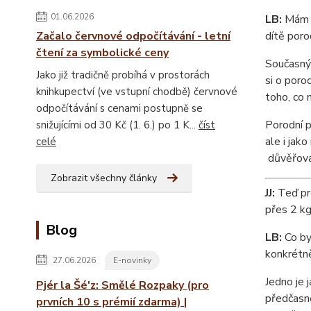
01.06.2026
LB:
Mám p
Začalo červnové odpočítávání - letní
dítě por
čtení za symbolické ceny
Současný 
Jako již tradičně probíhá v prostorách
si o poro
knihkupectví (ve vstupní chodbě) červnové
toho, co
odpočítávání s cenami postupně se
Porodní p
snižujícími od 30 Kč (1. 6.) po 1 K...
číst
ale i jak
celé
důvěřovat
Zobrazit všechny články
JJ:
Teď pro
přes 2 kg
Blog
LB:
Co by
konkrétně
27.06.2026
E-novinky
Jedno je 
Pjér la Šé'z: Smělé Rozpaky (pro
předčasně
prvních 10 s prémií zdarma) |