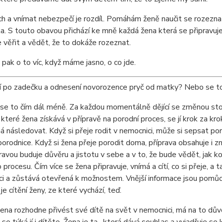
ach a vnímat nebezpečí je rozdíl. Pomáhám ženě naučit se rozezn
a. S touto obavou přichází ke mně každá žena která se připravuje 
 věřit a vědět, že to dokáže rozeznat.
 pak o to víc, když máme jasno, o co jde.
 po zadečku a odnesení novorozence pryč od matky? Nebo se to
se to čím dál méně. Za každou momentálně dějící se změnou stojí 
, které žena získává v přípravě na porodní proces, se jí krok za k
 následovat. Když si přeje rodit v nemocnici, může si sepsat porod
orodnice. Když si žena přeje porodit doma, příprava obsahuje i
ravou buduje důvěru a jistotu v sebe a v to, že bude vědět, jak ko
 procesu. Čím více se žena připravuje, vnímá a cítí, co si přeje, 
ci a zůstává otevřená k možnostem. Vnější informace jsou pomůc
je cítění ženy, ze které vychází, teď.
ena rozhodne přivést své dítě na svět v nemocnici, má na to dů