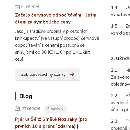
1.4. Ust
01.06.2026
vyhotoven
Začalo červnové odpočítávání - letní
čtení za symbolické ceny
1.5. Zně
Jako již tradičně probíhá v prostorách
vzniklá p
knihkupectví (ve vstupní chodbě) červnové
odpočítávání s cenami postupně se
snižujícími od 30 Kč (1. 6.) po 1 K...
číst
2. UŽIV
celé
2.1. Na z
Zobrazit všechny články
Ze svého 
objednává
Blog
2.2. Při 
uvedené v
27.06.2026
E-novinky
účtu a př
Pjér la Šé'z: Smělé Rozpaky (pro
2.3. Pří
prvních 10 s prémií zdarma) |
ohledně i