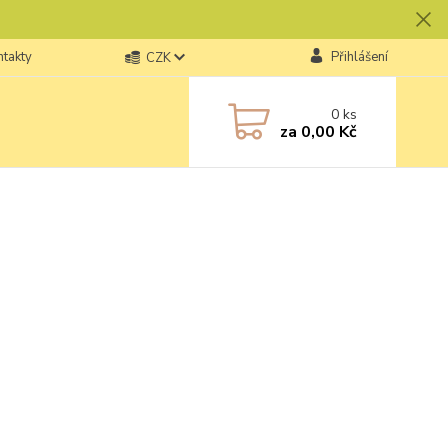
ntakty
Přihlášení
CZK
0
ks
za
0,00 Kč