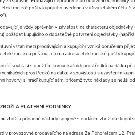
y za správné. Prodávající neprodleně po obdržení objednávky tot
 elektronické pošty kupujícího uvedenou v uživatelském účtu či 
ho“
).
ávající je vždy oprávněn v závislosti na charakteru objednávky 
u) požádat kupujícího o dodatečné potvrzení objednávky (napříkla
vní vztah mezi prodávajícím a kupujícím vzniká doručením přijetí
u elektronickou poštou, a to na adresu elektronické pošty kupujíc
jící souhlasí s použitím komunikačních prostředků na dálku při u
omunikačních prostředků na dálku v souvislosti s uzavřením kupní
nní hovory) si hradí kupující sám, přičemž tyto náklady se neliší o
 ZBOŽÍ A PLATEBNÍ PODMÍNKY
 zboží a případné náklady spojené s dodáním zboží dle kupní sml
ti v provozovně prodávajícího na adrese Za Pohořelcem 12, Pra