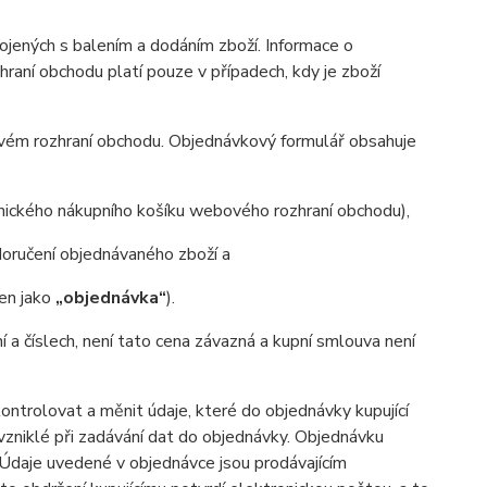
ených s balením a dodáním zboží. Informace o
aní obchodu platí pouze v případech, kdy je zboží
ovém rozhraní obchodu. Objednávkový formulář obsahuje
onického nákupního košíku webového rozhraní obchodu),
oručení objednávaného zboží a
jen jako
„objednávka“
).
ní a číslech, není tato cena závazná a kupní smlouva není
trolovat a měnit údaje, které do objednávky kupující
 vzniklé při zadávání dat do objednávky. Objednávku
. Údaje uvedené v objednávce jsou prodávajícím