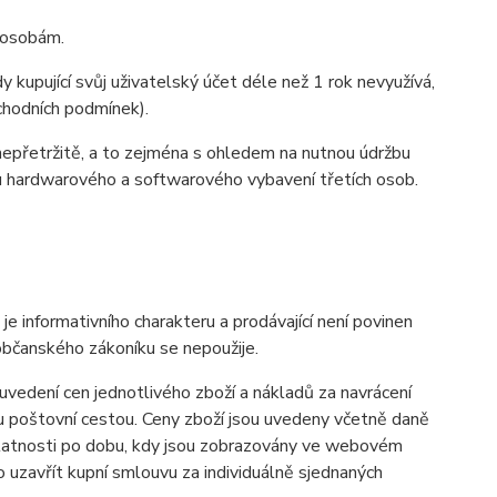
m osobám.
 kupující svůj uživatelský účet déle než 1 rok nevyužívá,
bchodních podmínek).
nepřetržitě, a to zejména s ohledem na nutnou údržbu
u hardwarového a softwarového vybavení třetích osob.
informativního charakteru a prodávající není povinen
občanského zákoníku se nepoužije.
vedení cen jednotlivého zboží a nákladů za navrácení
u poštovní cestou. Ceny zboží jsou uvedeny včetně daně
 platnosti po dobu, kdy jsou zobrazovány ve webovém
uzavřít kupní smlouvu za individuálně sjednaných