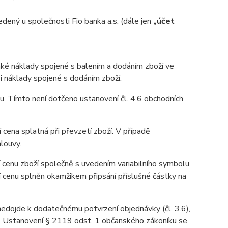
ný u společnosti Fio banka a.s. (dále jen
„účet
aké náklady spojené s balením a dodáním zboží ve
 i náklady spojené s dodáním zboží.
u. Tímto není dotčeno ustanovení čl. 4.6 obchodních
 cena splatná při převzetí zboží. V případě
louvy.
 cenu zboží společně s uvedením variabilního symbolu
í cenu splněn okamžikem připsání příslušné částky na
 nedojde k dodatečnému potvrzení objednávky (čl. 3.6),
u. Ustanovení § 2119 odst. 1 občanského zákoníku se