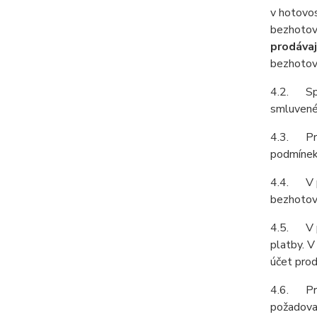
v hotovos
bezhotov
prodávaj
bezhotov
4.2. Spol
smluvené 
4.3. Prod
podmínek 
4.4. V př
bezhotovo
4.5. V př
platby. V
účet prod
4.6. Prod
požadovat