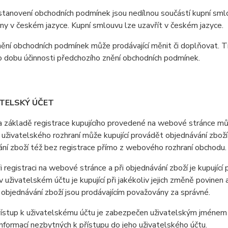
anovení obchodních podmínek jsou nedílnou součástí kupní smlo
y v českém jazyce. Kupní smlouvu lze uzavřít v českém jazyce.
ní obchodních podmínek může prodávající měnit či doplňovat. T
o dobu účinnosti předchozího znění obchodních podmínek.
ATELSKÝ ÚČET
ákladě registrace kupujícího provedené na webové stránce může
uživatelského rozhraní může kupující provádět objednávání zboží
ní zboží též bez registrace přímo z webového rozhraní obchodu.
registraci na webové stránce a při objednávání zboží je kupující
 uživatelském účtu je kupující při jakékoliv jejich změně povine
i objednávání zboží jsou prodávajícím považovány za správné.
stup k uživatelskému účtu je zabezpečen uživatelským jménem a 
nformací nezbytných k přístupu do jeho uživatelského účtu.