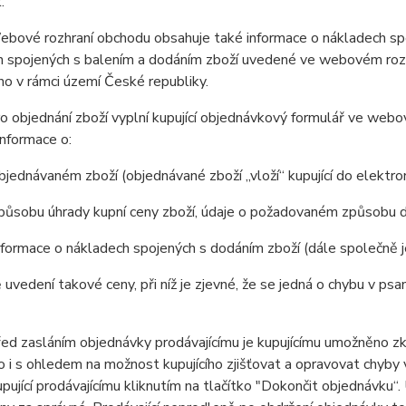
.
ové rozhraní obchodu obsahuje také informace o nákladech spoj
 spojených s balením a dodáním zboží uvedené ve webovém rozhr
o v rámci území České republiky.
 objednání zboží vyplní kupující objednávkový formulář ve web
nformace o:
jednávaném zboží (objednávané zboží „vloží“ kupující do elektr
působu úhrady kupní ceny zboží, údaje o požadovaném způsobu d
formace o nákladech spojených s dodáním zboží (dále společně 
 uvedení takové ceny, při níž je zjevné, že se jedná o chybu v psa
 zasláním objednávky prodávajícímu je kupujícímu umožněno zkon
 to i s ohledem na možnost kupujícího zjišťovat a opravovat chyby
pující prodávajícímu kliknutím na tlačítko "Dokončit objednávku“