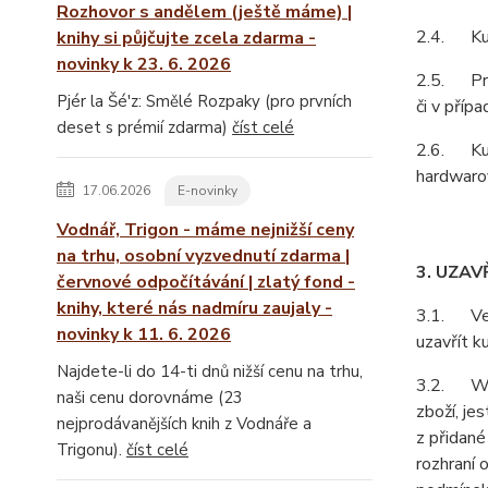
Rozhovor s andělem (ještě máme) |
2.4. Kupu
knihy si půjčujte zcela zdarma -
novinky k 23. 6. 2026
2.5. Prod
Pjér la Šé'z: Smělé Rozpaky (pro prvních
či v příp
deset s prémií zdarma)
číst celé
2.6. Kupu
hardwarov
17.06.2026
E-novinky
Vodnář, Trigon - máme nejnižší ceny
na trhu, osobní vyzvednutí zdarma |
3. UZAV
červnové odpočítávání | zlatý fond -
knihy, které nás nadmíru zaujaly -
3.1. Vešk
novinky k 11. 6. 2026
uzavřít k
Najdete-li do 14-ti dnů nižší cenu na trhu,
3.2. Webo
naši cenu dorovnáme (23
zboží, je
nejprodávanějších knih z Vodnáře a
z přidané
Trigonu).
číst celé
rozhraní 