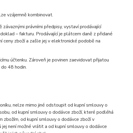
elze vzájemně kombinovat.
závaznými právními předpisy, vystaví prodávající
oklad – fakturu. Prodávající je plátcem daně z přidané
í ceny zboží a zašle jej v elektronické podobě na
ícímu účtenku. Zároveň je povinen zaevidovat přijatou
 do 48 hodin.
níku, nelze mimo jiné odstoupit od kupní smlouvy o
osobu, od kupní smlouvy o dodávce zboží, které podléhá
ným zbožím, od kupní smlouvy o dodávce zboží v
 jej není možné vrátit a od kupní smlouvy o dodávce