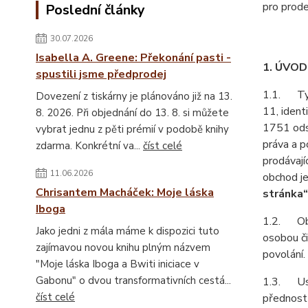
pro prode
Poslední články
30.07.2026
Isabella A. Greene: Překonání pasti -
1. ÚVO
spustili jsme předprodej
1.1. Tyt
Dovezení z tiskárny je plánováno již na 13.
11, ident
8. 2026. Při objednání do 13. 8. si můžete
1751 odst
vybrat jednu z pěti prémií v podobě knihy
práva a p
zdarma. Konkrétní va...
číst celé
prodávají
11.06.2026
obchod je
Chrisantem Macháček: Moje láska
stránka“
Iboga
1.2. Obch
Jako jedni z mála máme k dispozici tuto
osobou či
zajímavou novou knihu plným názvem
povolání.
"Moje láska Iboga a Bwiti iniciace v
Gabonu" o dvou transformativních cestá...
1.3. Ust
číst celé
přednost