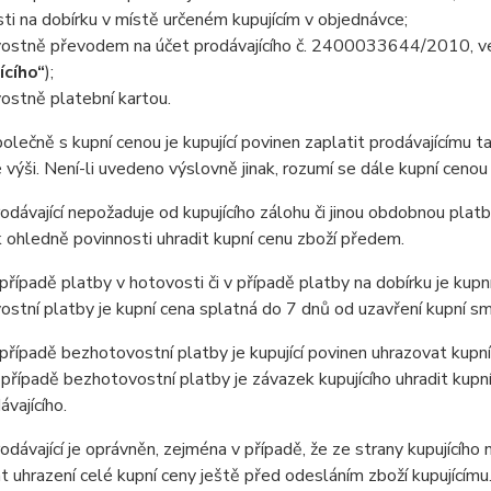
ti na dobírku v místě určeném kupujícím v objednávce;
ostně převodem na účet prodávajícího č. 2400033644/2010, vede
ícího“
);
ostně platební kartou.
ečně s kupní cenou je kupující povinen zaplatit prodávajícímu t
výši. Není-li uvedeno výslovně jinak, rozumí se dále kupní cenou
ávající nepožaduje od kupujícího zálohu či jinou obdobnou platb
ohledně povinnosti uhradit kupní cenu zboží předem.
ípadě platby v hotovosti či v případě platby na dobírku je kupní
stní platby je kupní cena splatná do 7 dnů od uzavření kupní sm
ípadě bezhotovostní platby je kupující povinen uhrazovat kupní
 případě bezhotovostní platby je závazek kupujícího uhradit kupn
ávajícího.
ávající je oprávněn, zejména v případě, že ze strany kupujícího
 uhrazení celé kupní ceny ještě před odesláním zboží kupujícím