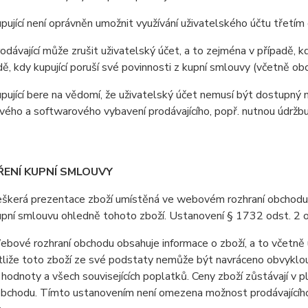
jící není oprávněn umožnit využívání uživatelského účtu třetí
ávající může zrušit uživatelský účet, a to zejména v případě, kdy
adě, kdy kupující poruší své povinnosti z kupní smlouvy (včetně o
jící bere na vědomí, že uživatelský účet nemusí být dostupný 
ého a softwarového vybavení prodávajícího, popř. nutnou údržb
ŘENÍ KUPNÍ SMLOUVY
erá prezentace zboží umístěná ve webovém rozhraní obchodu je 
upní smlouvu ohledně tohoto zboží. Ustanovení § 1732 odst. 2 
vé rozhraní obchodu obsahuje informace o zboží, a to včetně u
stliže toto zboží ze své podstaty nemůže být navráceno obvyklo
 hodnoty a všech souvisejících poplatků. Ceny zboží zůstávají v
obchodu. Tímto ustanovením není omezena možnost prodávajícího 