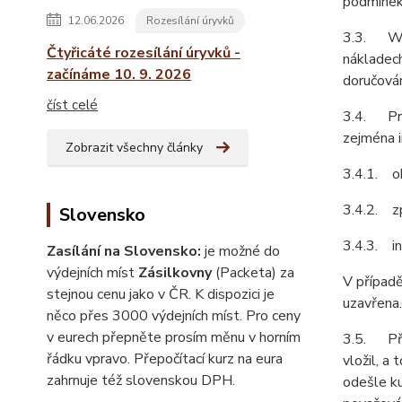
podmínek
12.06.2026
Rozesílání úryvků
3.3. Web
Čtyřicáté rozesílání úryvků -
nákladech
začínáme 10. 9. 2026
doručován
číst celé
3.4. Pro
zejména i
Zobrazit všechny články
3.4.1. ob
3.4.2. z
Slovensko
3.4.3. in
Zasílání na Slovensko:
je možné do
výdejních míst
Zásilkovny
(Packeta) za
V případě
stejnou cenu jako v ČR. K dispozici je
uzavřena.
něco přes 3000 výdejních míst. Pro ceny
v eurech přepněte prosím měnu v horním
3.5. Před
řádku vpravo. Přepočítací kurz na eura
vložil, a
zahrnuje též slovenskou DPH.
odešle ku