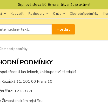
Srpnová sleva 50 % na antikvariát je aktivní!
vá
Kde začít
Rozhovory
O nás
Obchodní podmínky
Ko
Hledat
Obchodní podmínky
HODNÍ PODMÍNKY
společnosti Jan Jelínek, knihkupectví Hledající
m Kozácká 11, 101 00 Praha 10
ační číslo: 12263770
 Živnostenském rejstříku