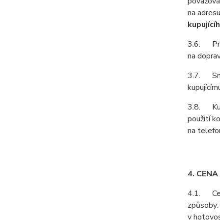
považován
na adresu
kupující
3.6. Prod
na doprav
3.7. Smlu
kupujícím
3.8. Kupu
použití k
na telefo
4. CENA
4.1. Cenu
způsoby:
v hotovos