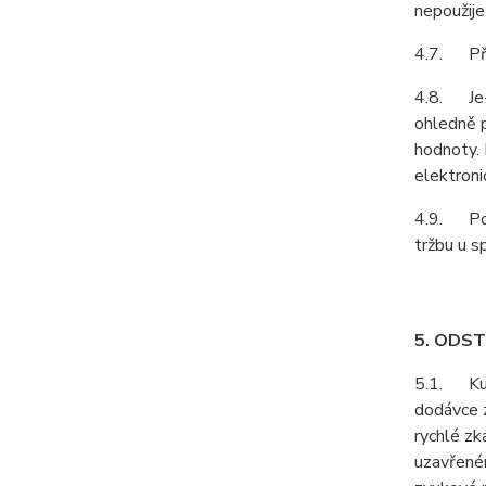
nepoužije
4.7. Pří
4.8. Je-l
ohledně p
hodnoty. 
elektroni
4.9. Podl
tržbu u s
5. ODS
5.1. Kupu
dodávce z
rychlé zk
uzavřeném