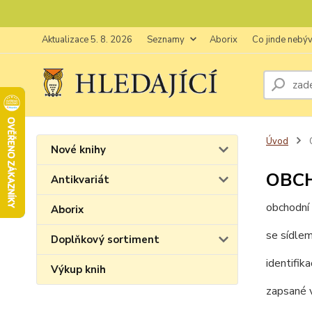
Aktualizace 5. 8. 2026
Seznamy
Aborix
Co jinde nebý
Úvod
Nové knihy
OBC
Antikvariát
obchodní 
Aborix
se sídle
Doplňkový sortiment
identifik
Výkup knih
zapsané v