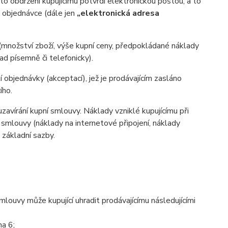
o obdržení kupujícímu potvrdí elektronickou poštou, a to
v objednávce (dále jen
„elektronická adresa
(množství zboží, výše kupní ceny, předpokládané náklady
d písemně či telefonicky).
 objednávky (akceptací), jež je prodávajícím zasláno
ího.
zavírání kupní smlouvy. Náklady vzniklé kupujícímu při
 smlouvy (náklady na internetové připojení, náklady
d základní sazby.
ouvy může kupující uhradit prodávajícímu následujícími
ha 6;