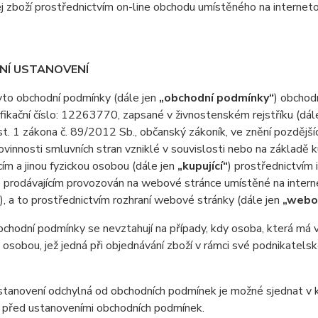
j zboží prostřednictvím on-line obchodu umístěného na interneto
DNÍ USTANOVENÍ
o obchodní podmínky (dále jen
„obchodní podmínky“
) obchod
ifikační číslo: 12263770, zapsané v živnostenském rejstříku (dál
. 1 zákona č. 89/2012 Sb., občanský zákoník, ve znění pozdější
ovinnosti smluvních stran vzniklé v souvislosti nebo na základě 
cím a jinou fyzickou osobou (dále jen
„kupující“
) prostřednictvím
 prodávajícím provozován na webové stránce umístěné na interne
), a to prostřednictvím rozhraní webové stránky (dále jen
„webo
odní podmínky se nevztahují na případy, kdy osoba, která má v ú
 osobou, jež jedná při objednávání zboží v rámci své podnikatel
anovení odchylná od obchodních podmínek je možné sjednat v ku
 před ustanoveními obchodních podmínek.