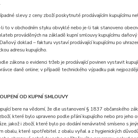
.
padné slevy z ceny zboží poskytnuté prodávajícím kupujícímu n
i to v obchodním styku obvyklé nebo je-li tak stanoveno obecně 
lateb prováděných na základě kupní smlouvy kupujícímu daňový d
Daňový doklad – fakturu vystaví prodávající kupujícímu po uhrazen
ckou adresu kupujícího.
e zákona o evidenci tržeb je prodávající povinen vystavit kupuj
právce daně online; v případě technického výpadku pak nejpozději
TOUPENÍ OD KUPNÍ SMLOUVY
jící bere na vědomí, že dle ustanovení § 1837 občanského záko
boží, které bylo upraveno podle přání kupujícího nebo pro jeho 
áze, jakož i zboží, které bylo po dodání nenávratně smíseno s ji
 obalu, které spotřebitel z obalu vyňal a z hygienických důvodů