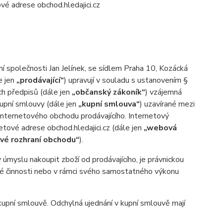
vé adrese obchod.hledajici.cz
ní společnosti Jan Jelínek, se sídlem Praha 10, Kozácká
e jen
„prodávající“
) upravují v souladu s ustanovením §
ch předpisů (dále jen
„občanský zákoník“
) vzájemná
kupní smlouvy (dále jen
„kupní smlouva“
) uzavírané mezi
 internetového obchodu prodávajícího. Internetový
tové adrese obchod.hledajici.cz (dále jen
„webová
vé rozhraní obchodu“
).
myslu nakoupit zboží od prodávajícího, je právnickou
ské činnosti nebo v rámci svého samostatného výkonu
pní smlouvě. Odchylná ujednání v kupní smlouvě mají