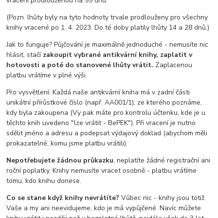
vrácení prodlouženou na 99 dnů.
(Pozn. lhůty byly na tyto hodnoty trvale prodlouženy pro všechny
knihy vracené po 1. 4. 2023. Do té doby platily lhůty 14 a 28 dnů.)
Jak to funguje? Půjčování je maximálně jednoduché - nemusíte nic
hlásit, stačí
zakoupit vybrané antikvární knihy, zaplatit v
hotovosti a poté do stanovené lhůty vrátit.
Zaplacenou
platbu vrátíme v plné výši.
Pro vysvětlení: Každá naše antikvární kniha má v zadní části
unikátní přírůstkové číslo (např. AA001/1), ze kterého poznáme,
kdy byla zakoupena (Vy pak máte pro kontrolu účtenku, kde je u
těchto knih uvedeno "lze vrátit - BePEK"). Při vracení je nutno
sdělit jméno a adresu a podepsat výdajový doklad (abychom měli
prokazatelné, komu jsme platbu vrátili).
Nepotřebujete žádnou průkazku
, neplatíte žádné registrační ani
roční poplatky. Knihy nemusíte vracet osobně - platbu vrátíme
tomu, kdo knihu donese.
Co se stane když knihy nevrátíte?
Vůbec nic - knihy jsou totiž
Vaše a my ani neevidujeme, kdo je má vypůjčené. Navíc můžete