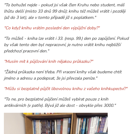
"To bohužel nejde - pokud jsi však člen Kruhu nebo student, máš
lhůtu delší (místo 33 dnů 99 dnů); knihu též můžeš vrátit i později
(až do 3 let), ale v tomto případě již s poplatkem."
"Co když knihu vrátím poslední den výpůjční doby?"
"To můžeš - kniha lze vrátit i 33. (resp. 99.) den po zapůjčení. Pokud
by však tento den byl nepracovní, je nutno vrátit knihu nejbližší
předchozí pracovní den."
"Musím mít k půjčování knih nějakou průkazku?"
"Žádná průkazka není třeba. Při vracení knihy však budeme chtít
jméno a adresu a podepsat, že jsi převzala peníze."
"Můžu si bezplatně půjčit libovolnou knihu z vašeho knihkupectví?"
"To ne, pro bezplatné půjčení můžeš vybírat pouze z knih
antikvárních (v patře). Bývá již ale dost - obvykle přes 3000."