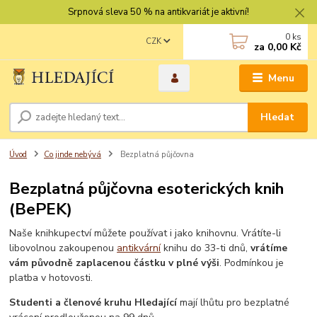
Srpnová sleva 50 % na antikvariát je aktivní!
0
ks
CZK
za
0,00 Kč
Menu
Hledat
Úvod
Co jinde nebývá
Bezplatná půjčovna
Bezplatná půjčovna esoterických knih
(BePEK)
Naše knihkupectví můžete používat i jako knihovnu. Vrátíte-li
libovolnou zakoupenou
antikvární
knihu do 33-ti dnů,
vrátíme
vám původně zaplacenou částku v plné výši
. Podmínkou je
platba v hotovosti.
Studenti a členové kruhu Hledající
mají lhůtu pro bezplatné