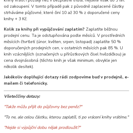
knihy vrátit i později než v bezplatné lhůtě, nejdéle však do 3 let
od zakoupení. V tomto případě pak z původně zaplacené částky
strháváme půjčovné, které činí 10 až 30 % z doporučené ceny
knihy + 3 Kč.
Kolik za knihy při vypůjčování zaplatím?
Zaplatíte běžnou
prodejní cenu. Ta je odstupňována podle měsíců. V prostředních
měsících čtvrtletí (únor, květen, srpen, listopad) zaplatíte 50 %
doporučených prodejních cen, v ostatních měsících pak 85 %. U
knih vzácnějších (označených u přírůstkových čísel hvězdičkou) je
cena dvojnásobná (těchto knih je však minimum, obvykle jen
několik desítek).
Jakékoliv doplňující dotazy rádi zodpovíme buď v prodejně, e-
mailem či telefonicky.
Všeteččiny dotazy:
"Takže můžu přijít do půjčovny bez peněz?"
"To ne, ale celou částku, kterou zaplatíš, ti po vrácení knihy vrátíme."
"Nejde si výpůjční dobu nějak prodloužit?"