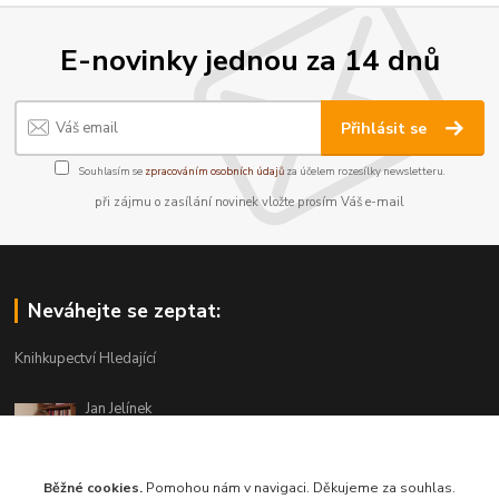
E-novinky jednou za 14 dnů
Přihlásit se
Souhlasím se
zpracováním osobních údajů
za účelem rozesílky newsletteru.
při zájmu o zasílání novinek vložte prosím Váš e-mail
Neváhejte se zeptat:
Knihkupectví Hledající
Jan Jelínek
220 873 250
Po-Pá 10-18, ve středu do 20 hodin
Běžné cookies.
Pomohou nám v navigaci. Děkujeme za souhlas.
info@hledajici.cz