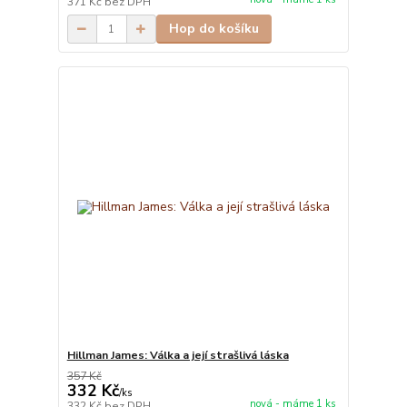
371 Kč
bez DPH
Hop do košíku
Hillman James: Válka a její strašlivá láska
357 Kč
332 Kč
/
ks
nová - máme 1 ks
332 Kč
bez DPH