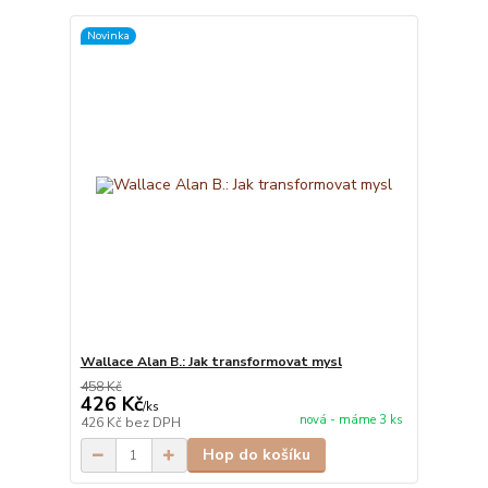
Novinka
Wallace Alan B.: Jak transformovat mysl
458 Kč
426 Kč
/
ks
nová - máme 3 ks
426 Kč
bez DPH
Hop do košíku