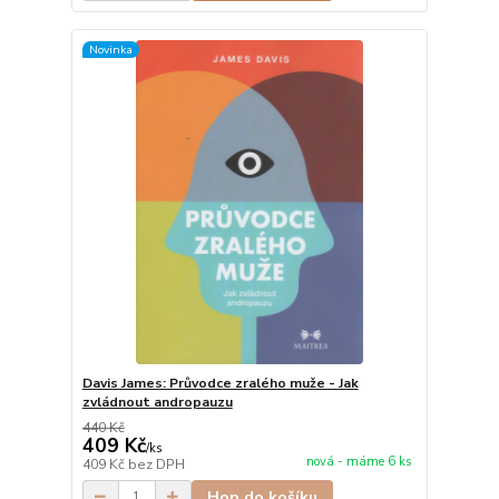
Novinka
Davis James: Průvodce zralého muže - Jak
zvládnout andropauzu
440 Kč
409 Kč
/
ks
nová - máme 6 ks
409 Kč
bez DPH
Hop do košíku