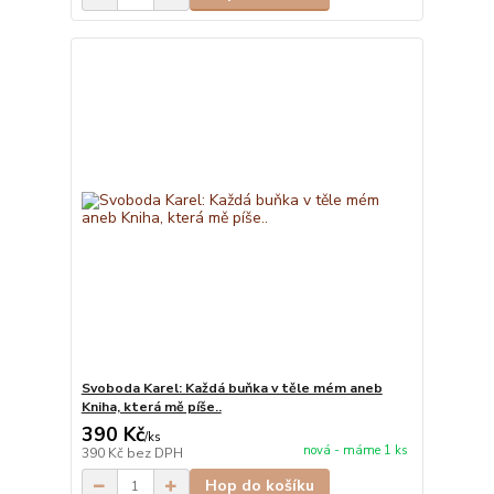
Svoboda Karel: Každá buňka v těle mém aneb
Kniha, která mě píše..
390 Kč
/
ks
nová - máme 1 ks
390 Kč
bez DPH
Hop do košíku