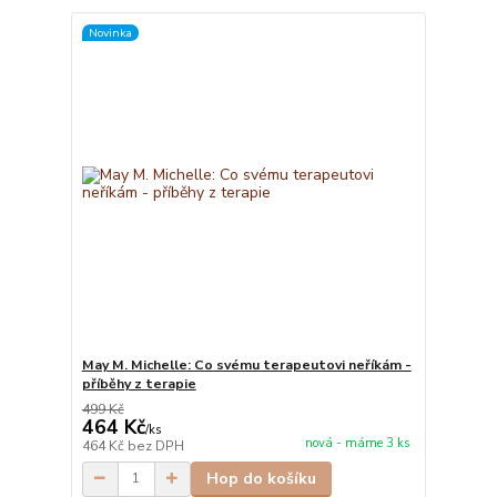
Novinka
May M. Michelle: Co svému terapeutovi neříkám -
příběhy z terapie
499 Kč
464 Kč
/
ks
nová - máme 3 ks
464 Kč
bez DPH
Hop do košíku