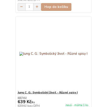
Hop do košíku
Jung C. G.: Symbolický život - Různé spisy I
687 Kč
639 Kč
/
ks
nová - máme 1 ks
639 Kč
bez DPH