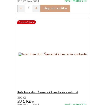
nová - máme 2 ks
325 Kč
bez DPH
Hop do košíku
Doporučujeme
Ruiz Jose don: Šamanská cesta ke svobodě
399 Kč
371 Kč
/
ks
nová - máme 1 ks