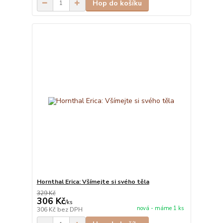
Hop do košíku
Hornthal Erica: Všímejte si svého těla
329 Kč
306 Kč
/
ks
nová - máme 1 ks
306 Kč
bez DPH