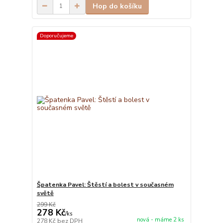
Hop do košíku
Doporučujeme
Špatenka Pavel: Štěstí a bolest v současném
světě
299 Kč
278 Kč
/
ks
nová - máme 2 ks
278 Kč
bez DPH