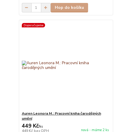
Hop do košíku
Doporučujeme
Auren Leonora M.: Pracovní kniha čarodějných
umění
449 Kč
/
ks
nová - máme 2 ks
449 Kč
bez DPH