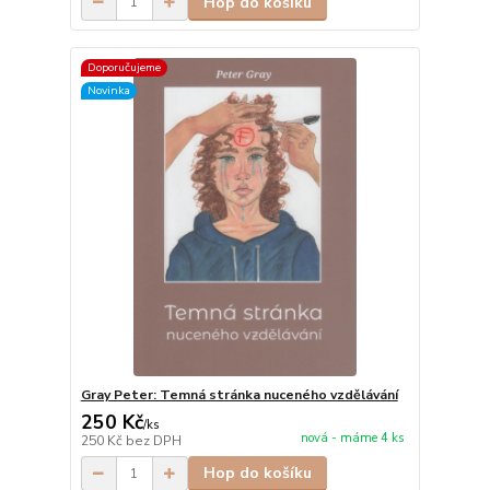
Hop do košíku
Doporučujeme
Novinka
Gray Peter: Temná stránka nuceného vzdělávání
250 Kč
/
ks
nová - máme 4 ks
250 Kč
bez DPH
Hop do košíku