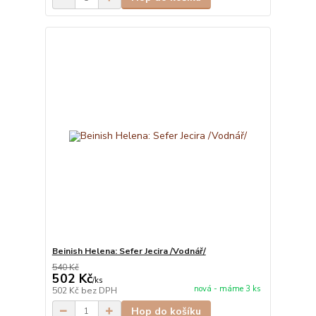
Beinish Helena: Sefer Jecira /Vodnář/
540 Kč
502 Kč
/
ks
nová - máme 3 ks
502 Kč
bez DPH
Hop do košíku