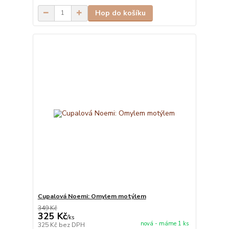
Hop do košíku
Cupalová Noemi: Omylem motýlem
349 Kč
325 Kč
/
ks
nová - máme 1 ks
325 Kč
bez DPH