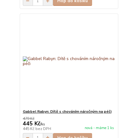
Hop do košíku
Gabbel Rabyn: Dítě s chováním náročným na péči
479 Kč
445 Kč
/
ks
nová - máme 1 ks
445 Kč
bez DPH
Hop do košíku