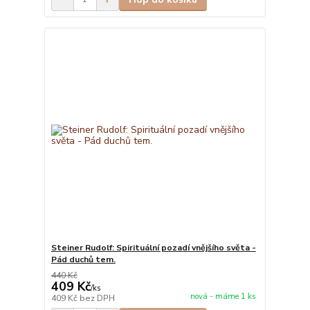
Steiner Rudolf: Spirituální pozadí vnějšího světa -
Pád duchů tem.
440 Kč
409 Kč
/
ks
nová - máme 1 ks
409 Kč
bez DPH