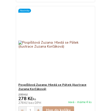
Novinka
Pospíšilová Zuzana: Hledá se Pátek (ilustrace
Zuzana Korčáková)
299 Kč
278 Kč
/
ks
nová - máme 4 ks
278 Kč
bez DPH
Hop do košíku