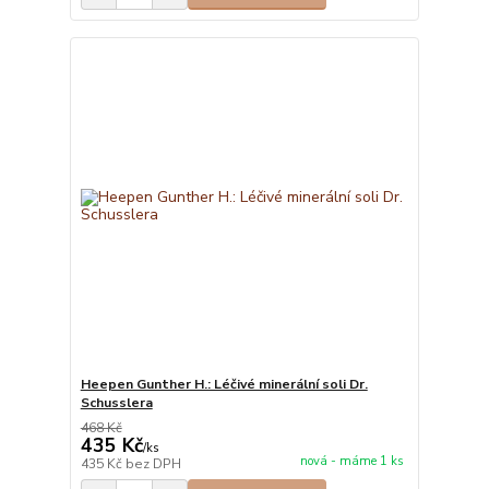
Heepen Gunther H.: Léčivé minerální soli Dr.
Schusslera
468 Kč
435 Kč
/
ks
nová - máme 1 ks
435 Kč
bez DPH