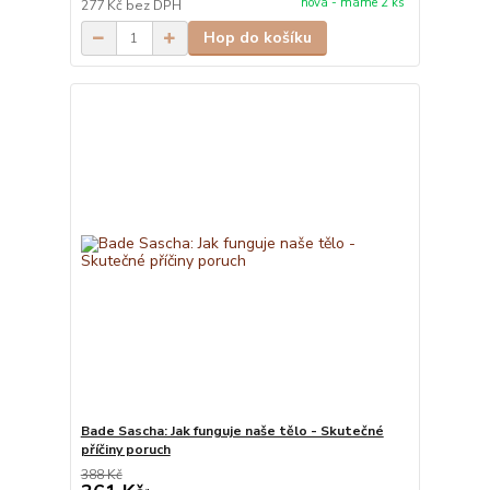
nová - máme 2 ks
277 Kč
bez DPH
Hop do košíku
Bade Sascha: Jak funguje naše tělo - Skutečné
příčiny poruch
388 Kč