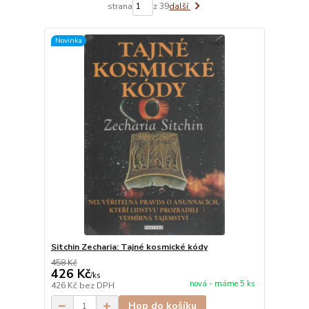
strana
z 39
další
Novinka
Sitchin Zecharia: Tajné kosmické kódy
458 Kč
426 Kč
/
ks
nová - máme 5 ks
426 Kč
bez DPH
Hop do košíku