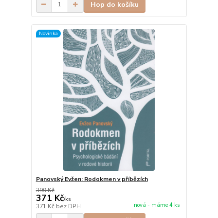
Hop do košíku
Novinka
Panovský Evžen: Rodokmen v příbězích
399 Kč
371 Kč
/
ks
nová - máme 4 ks
371 Kč
bez DPH