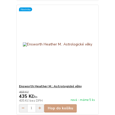
Novinka
Ensworth Heather M.: Astrologické věky
468 Kč
435 Kč
/
ks
nová - máme 5 ks
435 Kč
bez DPH
Hop do košíku