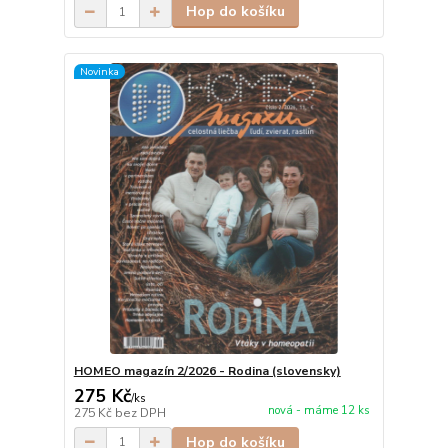
Hop do košíku
Novinka
HOMEO magazín 2/2026 - Rodina (slovensky)
275 Kč
/
ks
nová - máme 12 ks
275 Kč
bez DPH
Hop do košíku