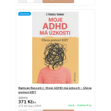
Novinka
Ramsay Russell J.: Moje ADHD má úzkosti - Úleva
pomocí KBT
399 Kč
371 Kč
/
ks
nová - máme 4 ks
371 Kč
bez DPH