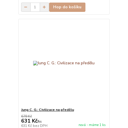
Hop do košíku
Jung C. G.: Civilizace na předělu
678 Kč
631 Kč
/
ks
nová - máme 1 ks
631 Kč
bez DPH