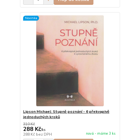
Novinka
Lipson Michael: Stupně poznání - 6 překvapivě
jednoduchých kroků
310 Kč
288 Kč
/
ks
nová - máme 3 ks
288 Kč
bez DPH