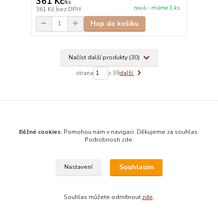
361 Kč
/
ks
nová - máme 1 ks
361 Kč
bez DPH
Hop do košíku
Načíst další produkty (30)
strana
z 39
další
Běžné cookies.
Pomohou nám v navigaci. Děkujeme za souhlas.
Podrobnosti
zde
.
Prodej knih s možností vrácení do 3 let
všechny antikvární knihy můžete vrátit až do 3 let od zakoupení
Souhlasím
Nastavení
Bezplatná půjčovna esoterických knih
vrátíte-li libovolnou antikvární knihu do 33 dnů, vrátíme Vám částku v plné
Souhlas můžete odmítnout
zde
.
výši zpět