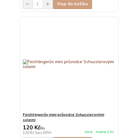
Hop do košíku
Feichtingerův mini průvodce Schusslerovými
solemi
120 Kč
/
ks
nová - máme 2 ks
120 Kč
bez DPH