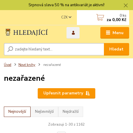
Srpnová sleva 50 % na antikvariát je aktivní!
0
ks
CZK
za
0,00 Kč
Menu
Hledat
Úvod
Nové knihy
nezařazené
nezařazené
Upřesnit parametry
Nejnovější
Nejlevnější
Nejdražší
Zobrazuji 1-30 z 1162