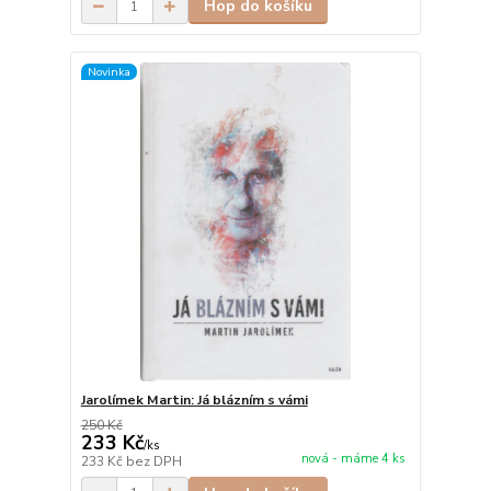
Hop do košíku
Novinka
Jarolímek Martin: Já blázním s vámi
250 Kč
233 Kč
/
ks
nová - máme 4 ks
233 Kč
bez DPH