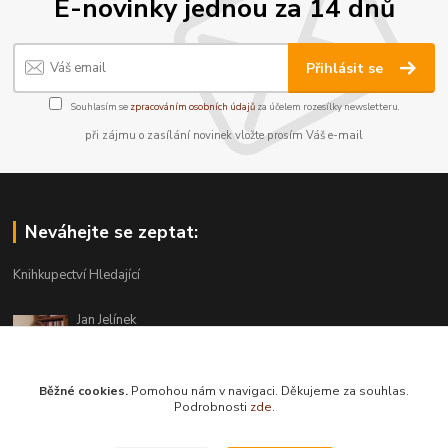
E-novinky jednou za 14 dnů
Přihlásit se
Souhlasím se
zpracováním osobních údajů
za účelem rozesílky newsletteru.
při zájmu o zasílání novinek vložte prosím Váš e-mail
Neváhejte se zeptat:
Knihkupectví Hledající
Jan Jelínek
220 873 250
Po-Pá 10-18, ve středu do 20 hodin
Běžné cookies.
Pomohou nám v navigaci. Děkujeme za souhlas.
info@hledajici.cz
Podrobnosti
zde
.