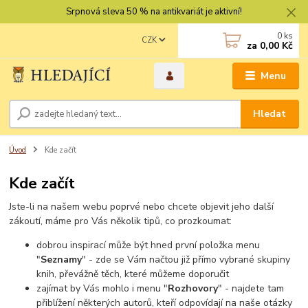
Srpnová sleva 50 % na antikvariát je aktivní!
0
ks
CZK
za
0,00 Kč
Menu
Hledat
Úvod
Kde začít
Kde začít
Jste-li na našem webu poprvé nebo chcete objevit jeho další
zákoutí, máme pro Vás několik tipů, co prozkoumat:
dobrou inspirací může být hned první položka menu
"
Seznamy
" - zde se Vám načtou již přímo vybrané skupiny
knih, převážně těch, které můžeme doporučit
zajímat by Vás mohlo i menu "
Rozhovory
" - najdete tam
přiblížení některých autorů, kteří odpovídají na naše otázky