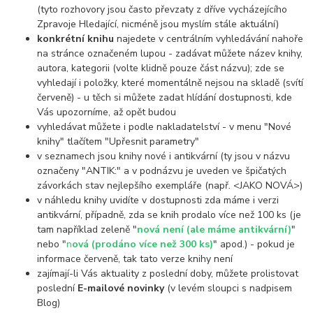
(tyto rozhovory jsou často převzaty z dříve vycházejícího
Zpravoje Hledající, nicméně jsou myslím stále aktuální)
konkrétní knihu
najedete v centrálním vyhledávání nahoře
na stránce označeném lupou - zadávat můžete název knihy,
autora, kategorii (volte klidně pouze část názvu); zde se
vyhledají i položky, které momentálně nejsou na skladě (svítí
červeně) - u těch si můžete zadat hlídání dostupnosti, kde
Vás upozorníme, až opět budou
vyhledávat můžete i podle nakladatelství - v menu "Nové
knihy" tlačítem "Upřesnit parametry"
v seznamech jsou knihy nové i antikvární (ty jsou v názvu
označeny "ANTIK:" a v podnázvu je uveden ve špičatých
závorkách stav nejlepšího exempláře (např. <JAKO NOVÁ>)
v náhledu knihy uvidíte v dostupnosti zda máme i verzi
antikvární, případně, zda se knih prodalo více než 100 ks (je
tam například zeleně "
nová není (ale máme antikvární)
"
nebo "
n
ová (prodáno více než 300 ks)
" apod.) - pokud je
informace červeně, tak tato verze knihy není
zajímají-li Vás aktuality z poslední doby, můžete prolistovat
poslední
E-mailové novinky
(v levém sloupci s nadpisem
Blog)