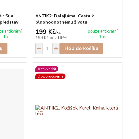
.: Síla
ANTIK2: Dalajláma: Cesta k
 představ
plnohodnotnému životu
199 Kč
e antikvární
pouze antikvární
/
ks
1 ks
1 ks
199 Kč
bez DPH
u
Hop do košíku
Antikvariát
Doporučujeme