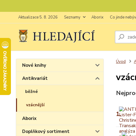
Aktualizace 5. 8. 2026
Seznamy
Aborix
Co jinde nebý
Úvod
A
Nové knihy
vzác
Antikvariát
běžné
Nejpro
vzácnější
1.
Aborix
Doplňkový sortiment