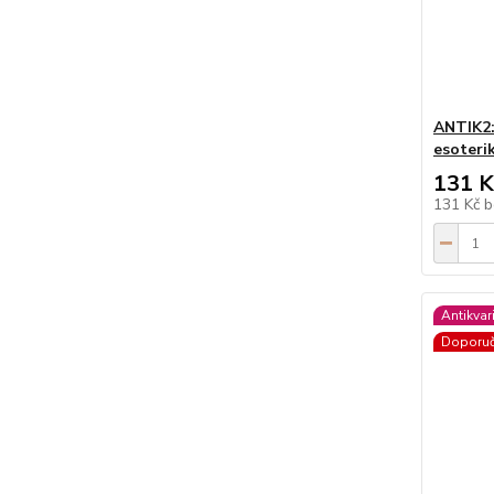
ANTIK2:
esoteri
131 K
131 Kč
b
Antikvar
Doporu