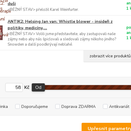
an
duši
1 
<BĚŽNÝ STAV> přeložil Karel Weinfurter.
ANTIK2: Helsing Jan van: Whistle blower - insideři z
po
politiky, medicíny,...
an
<BĚŽNÝ STAV> Volili jsme představitele, aby zastupovali naše
1 
zájmy nebo aby nás špiclovali a sledovali zájmy někoho jiného?
Snowden a další poodkrývají neblahé.
zobrazit více produktů
Kč
Od
inka
Doporučujeme
Doprava ZDARMA
Antikvariát
Upřesnit parametr