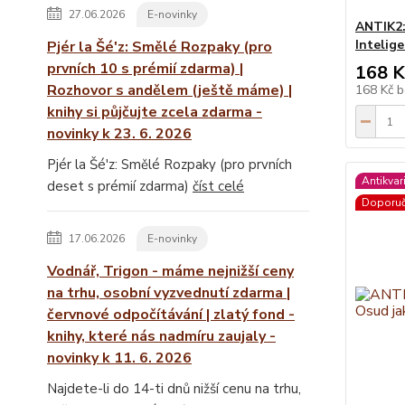
27.06.2026
E-novinky
ANTIK2:
Intelig
Pjér la Šé'z: Smělé Rozpaky (pro
prvních 10 s prémií zdarma) |
168 K
Rozhovor s andělem (ještě máme) |
168 Kč
b
knihy si půjčujte zcela zdarma -
novinky k 23. 6. 2026
Pjér la Šé'z: Smělé Rozpaky (pro prvních
Antikvar
deset s prémií zdarma)
číst celé
Doporu
17.06.2026
E-novinky
Vodnář, Trigon - máme nejnižší ceny
na trhu, osobní vyzvednutí zdarma |
červnové odpočítávání | zlatý fond -
knihy, které nás nadmíru zaujaly -
novinky k 11. 6. 2026
Najdete-li do 14-ti dnů nižší cenu na trhu,