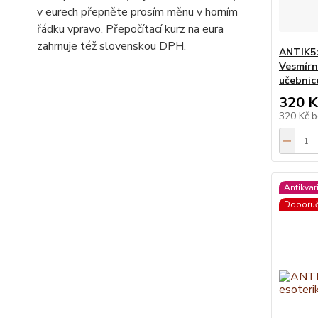
v eurech přepněte prosím měnu v horním
řádku vpravo. Přepočítací kurz na eura
zahrnuje též slovenskou DPH.
ANTIK5:
Vesmírn
učebnic
320 K
320 Kč
b
Antikvar
Doporu