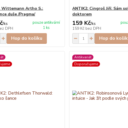
 Wittemann Artho S.:
ANTIK2: Cingroš Jiří: Sám s
ence duše /Pragma/
doktorem
č
159 Kč
pouze antikvární
pouz
/
ks
/
ks
1 ks
ez DPH
159 Kč
bez DPH
Hop do košíku
Hop do košík
iát
Antikvariát
čujeme
Doporučujeme