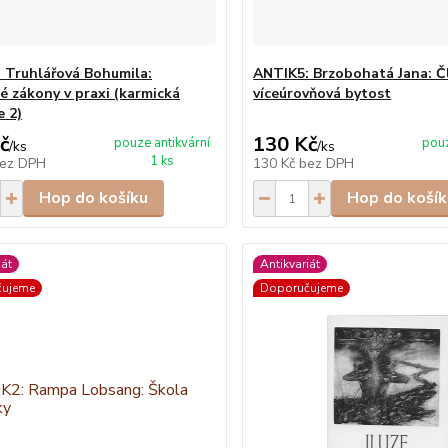
 Truhlářová Bohumila:
ANTIK5: Brzobohatá Jana: Č
é zákony v praxi (karmická
víceúrovňová bytost
e 2)
č
130 Kč
pouze antikvární
pouz
/
ks
/
ks
1 ks
ez DPH
130 Kč
bez DPH
Hop do košíku
Hop do košík
iát
Antikvariát
čujeme
Doporučujeme