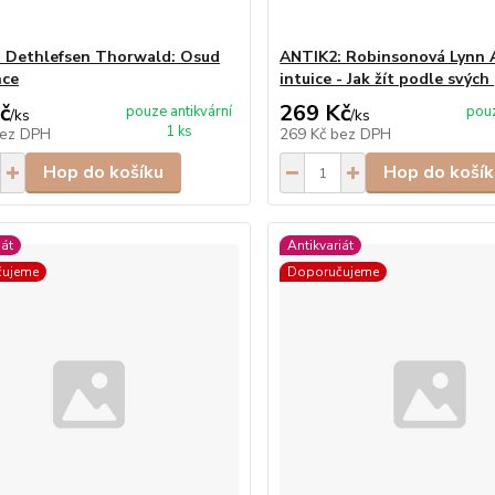
 Dethlefsen Thorwald: Osud
ANTIK2: Robinsonová Lynn A
nce
intuice - Jak žít podle svých
č
269 Kč
pouze antikvární
pouz
/
ks
/
ks
1 ks
ez DPH
269 Kč
bez DPH
Hop do košíku
Hop do košík
iát
Antikvariát
čujeme
Doporučujeme