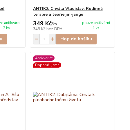
obě
ANTIK2: Chvála Vladislav: Rodinná
terapie a teorie jin-jangu
349 Kč
e antikvární
pouze antikvární
/
ks
2 ks
1 ks
349 Kč
bez DPH
u
Hop do košíku
Antikvariát
Doporučujeme