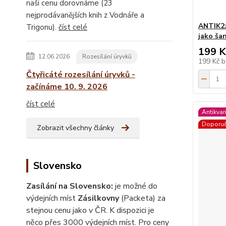
naši cenu dorovnáme (23
nejprodávanějších knih z Vodnáře a
ANTIK2:
Trigonu).
číst celé
jako ša
199 K
12.06.2026
Rozesílání úryvků
199 Kč
b
Čtyřicáté rozesílání úryvků -
začínáme 10. 9. 2026
číst celé
Antikvar
Doporu
Zobrazit všechny články
Slovensko
Zasílání na Slovensko:
je možné do
výdejních míst
Zásilkovny
(Packeta) za
stejnou cenu jako v ČR. K dispozici je
něco přes 3000 výdejních míst. Pro ceny