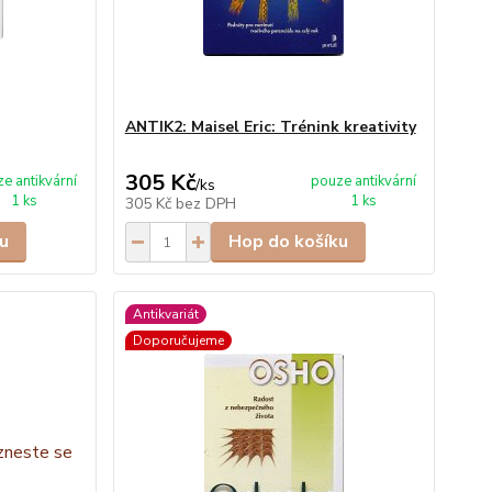
ANTIK2: Maisel Eric: Trénink kreativity
305 Kč
e antikvární
pouze antikvární
/
ks
1 ks
1 ks
305 Kč
bez DPH
u
Hop do košíku
Antikvariát
Doporučujeme