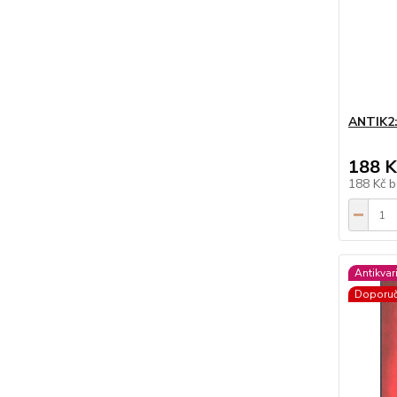
ANTIK2:
188 K
188 Kč
b
Antikvar
Doporu