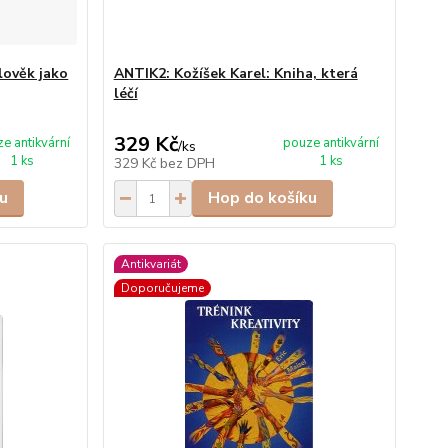
lověk jako
ANTIK2: Kožíšek Karel: Kniha, která
léčí
329 Kč
e antikvární
pouze antikvární
/
ks
1 ks
1 ks
329 Kč
bez DPH
u
Hop do košíku
Antikvariát
Doporučujeme