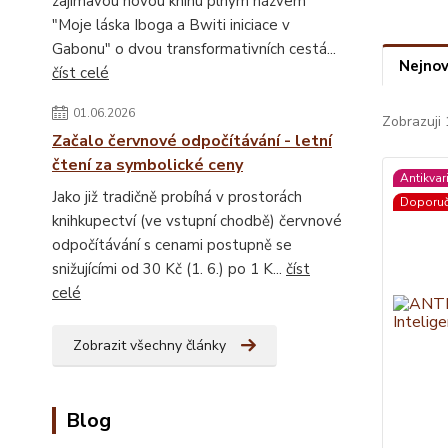
zajímavou novou knihu plným názvem
"Moje láska Iboga a Bwiti iniciace v
Gabonu" o dvou transformativních cestá...
Nejnov
číst celé
01.06.2026
Zobrazuji 
Začalo červnové odpočítávání - letní
čtení za symbolické ceny
Antikvar
Jako již tradičně probíhá v prostorách
Doporu
knihkupectví (ve vstupní chodbě) červnové
odpočítávání s cenami postupně se
snižujícími od 30 Kč (1. 6.) po 1 K...
číst
celé
Zobrazit všechny články
Blog