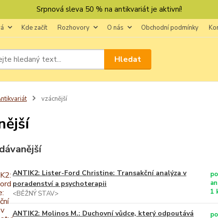
Srpnová sleva 50 % na antikvariát je aktivní!
vá
Kde začít
Rozhovory
O nás
Obchodní podmínky
Ko
Hledat
ntikvariát
vzácnější
nější
dávanější
ANTIK2: Lister-Ford Christine: Transakční analýza v
po
an
poradenství a psychoterapii
1 
<BĚŽNÝ STAV>
ANTIK2: Molinos M.: Duchovní vůdce, který odpoutává
po