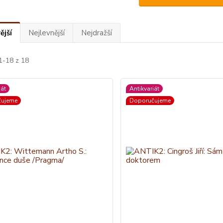
ější
Nejlevnější
Nejdražší
1-18 z 18
iát
Antikvariát
čujeme
Doporučujeme