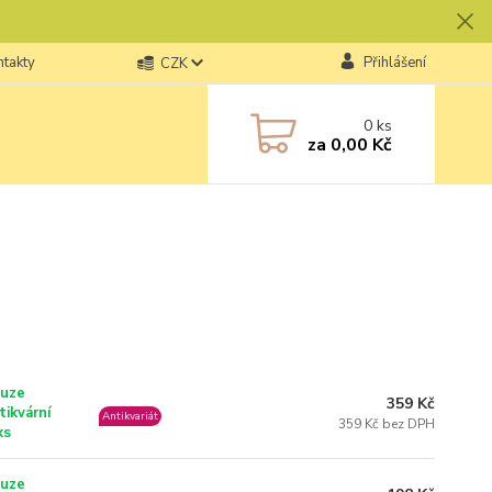
ntakty
Přihlášení
CZK
0
ks
za
0,00 Kč
uze
359 Kč
tikvární
Antikvariát
359 Kč bez DPH
ks
uze