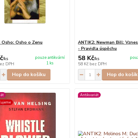
 Osho: Osho o Zenu
ANTIK2: Newman Bill: Vznest
- Pravidla úspěchu
č
58 Kč
pouze antikvární
pouz
/
ks
/
ks
1 ks
ez DPH
58 Kč
bez DPH
Hop do košíku
Hop do košík
iát
Antikvariát
čujeme