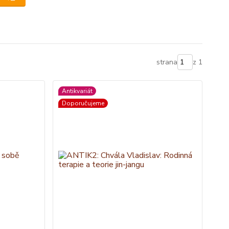
strana
z 1
Antikvariát
Doporučujeme