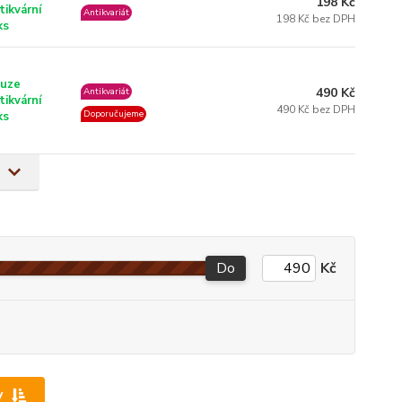
198 Kč
tikvární
Antikvariát
198 Kč bez DPH
ks
uze
490 Kč
Antikvariát
tikvární
490 Kč bez DPH
Doporučujeme
ks
Do
Kč
y