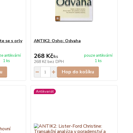
e se s orly
ANTIK2: Osho: Odvaha
268 Kč
e antikvární
pouze antikvární
/
ks
1 ks
1 ks
268 Kč
bez DPH
u
Hop do košíku
Antikvariát