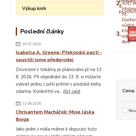
2.
Výkup knih
Poslední články
3.
30.07.2026
Isabella A. Greene: Překonání pasti -
spustili jsme předprodej
Dovezení z tiskárny je plánováno již na 13.
8. 2026. Při objednání do 13. 8. si můžete
vybrat jednu z pěti prémií v podobě knihy
Cena:
zdarma. Konkrétní va...
číst celé
11.06.2026
Nov
Chrisantem Macháček: Moje láska
Iboga
Jako jedni z mála máme k dispozici tuto