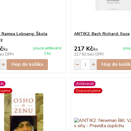
 Rampa Lobsang: Škola
ANTIK2: Bach Richard: Iluze
ky
č
217 Kč
pouze antikvární
pouz
/
ks
/
ks
1 ks
ez DPH
217 Kč
bez DPH
Hop do košíku
Hop do košík
iát
Antikvariát
čujeme
Doporučujeme