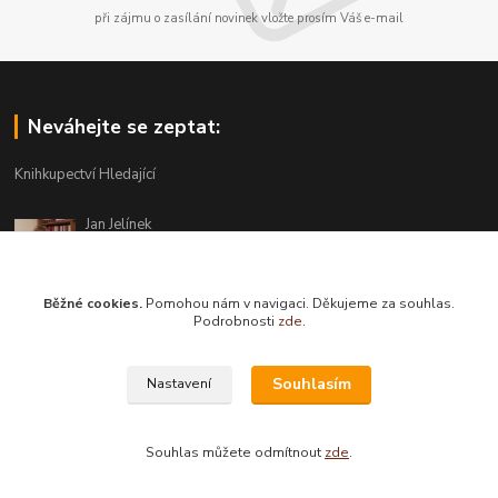
při zájmu o zasílání novinek vložte prosím Váš e-mail
Neváhejte se zeptat:
Knihkupectví Hledající
Jan Jelínek
220 873 250
Po-Pá 10-18, ve středu do 20 hodin
Běžné cookies.
Pomohou nám v navigaci. Děkujeme za souhlas.
info@hledajici.cz
Podrobnosti
zde
.
Souhlasím
Nastavení
Souhlas můžete odmítnout
zde
.
Vytvořeno na
Eshop-rychle.cz