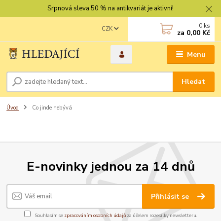
Srpnová sleva 50 % na antikvariát je aktivní!
0
ks
CZK
za
0,00 Kč
Menu
Hledat
Úvod
Co jinde nebývá
E-novinky jednou za 14 dnů
Přihlásit se
Souhlasím se
zpracováním osobních údajů
za účelem rozesílky newsletteru.