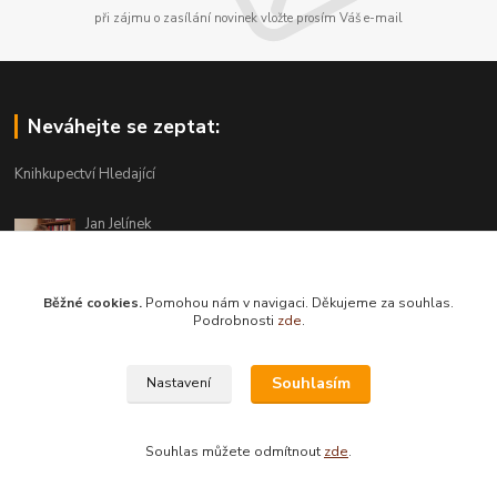
při zájmu o zasílání novinek vložte prosím Váš e-mail
Neváhejte se zeptat:
Knihkupectví Hledající
Jan Jelínek
220 873 250
Po-Pá 10-18, ve středu do 20 hodin
Běžné cookies.
Pomohou nám v navigaci. Děkujeme za souhlas.
info@hledajici.cz
Podrobnosti
zde
.
Souhlasím
Nastavení
Souhlas můžete odmítnout
zde
.
Vytvořeno na
Eshop-rychle.cz