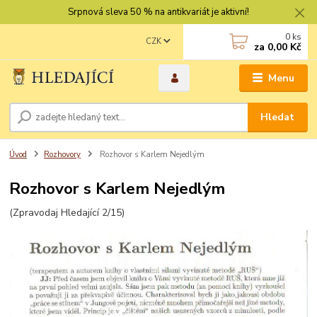
Srpnová sleva 50 % na antikvariát je aktivní!
0
ks
CZK
za
0,00 Kč
Menu
Hledat
Úvod
Rozhovory
Rozhovor s Karlem Nejedlým
Rozhovor s Karlem Nejedlým
(Zpravodaj Hledající 2/15)