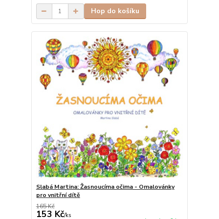
Hop do košíku
Slabá Martina: Žasnoucíma očima - Omalovánky
pro vnitřní dítě
165 Kč
153 Kč
/
ks