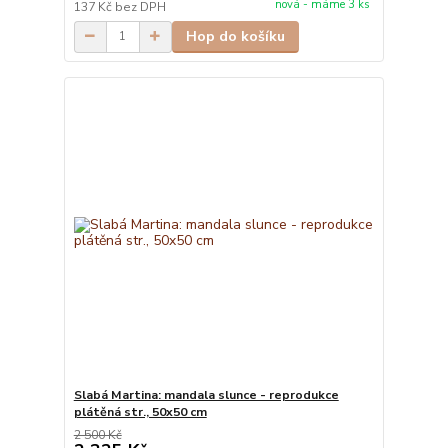
nová - máme 3 ks
137 Kč
bez DPH
Hop do košíku
Slabá Martina: mandala slunce - reprodukce
plátěná str., 50x50 cm
2 500 Kč