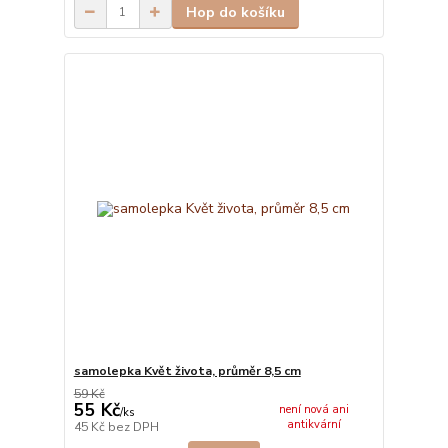
Hop do košíku
samolepka Květ života, průměr 8,5 cm
59 Kč
55 Kč
není nová ani
/
ks
antikvární
45 Kč
bez DPH