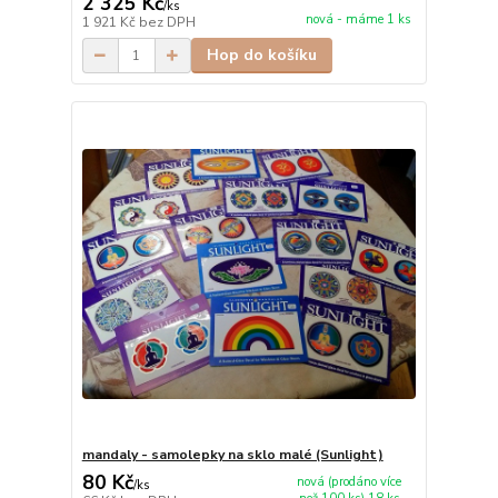
2 325 Kč
/
ks
nová - máme 1 ks
1 921 Kč
bez DPH
Hop do košíku
mandaly - samolepky na sklo malé (Sunlight)
80 Kč
nová (prodáno více
/
ks