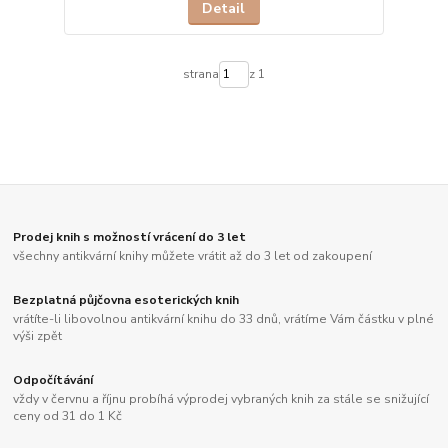
Detail
strana
z 1
Prodej knih s možností vrácení do 3 let
všechny antikvární knihy můžete vrátit až do 3 let od zakoupení
Bezplatná půjčovna esoterických knih
vrátíte-li libovolnou antikvární knihu do 33 dnů, vrátíme Vám částku v plné
výši zpět
Odpočítávání
vždy v červnu a říjnu probíhá výprodej vybraných knih za stále se snižující
ceny od 31 do 1 Kč