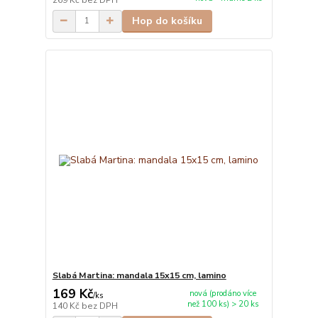
Hop do košíku
Slabá Martina: mandala 15x15 cm, lamino
169 Kč
nová (prodáno více
/
ks
než 100 ks) > 20 ks
140 Kč
bez DPH