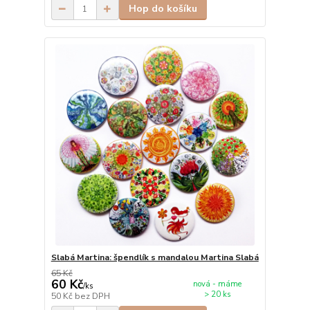
Hop do košíku
Slabá Martina: špendlík s mandalou Martina Slabá
65 Kč
60 Kč
nová - máme
/
ks
> 20 ks
50 Kč
bez DPH