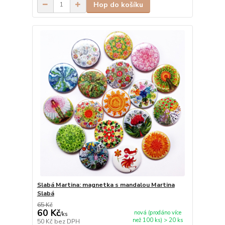
Hop do košíku
Slabá Martina: magnetka s mandalou Martina
Slabá
65 Kč
60 Kč
nová (prodáno více
/
ks
než 100 ks) > 20 ks
50 Kč
bez DPH