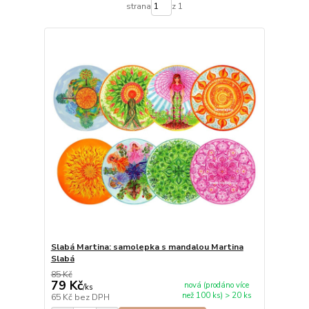
strana
z 1
Slabá Martina: samolepka s mandalou Martina
Slabá
85 Kč
79 Kč
nová (prodáno více
/
ks
než 100 ks) > 20 ks
65 Kč
bez DPH