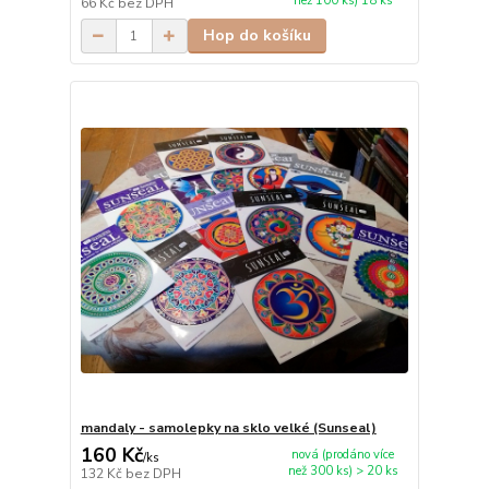
než 100 ks) 18 ks
66 Kč
bez DPH
Hop do košíku
mandaly - samolepky na sklo velké (Sunseal)
160 Kč
nová (prodáno více
/
ks
než 300 ks) > 20 ks
132 Kč
bez DPH