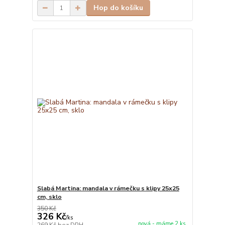
Hop do košíku
Slabá Martina: mandala v rámečku s klipy 25x25
cm, sklo
350 Kč
326 Kč
/
ks
nová - máme 2 ks
269 Kč
bez DPH