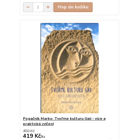
Hop do košíku
Pogačnik Marko: Tvořme kulturu Gaii - vize a
praktická cvičení
450 Kč
419 Kč
/
ks