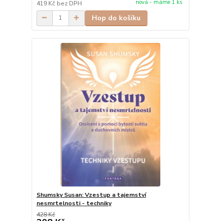
nová - máme 1 ks
419 Kč
bez DPH
Hop do košíku
Shumsky Susan: Vzestup a tajemství
nesmrtelnosti - techniky
428 Kč