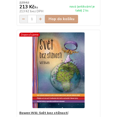
229 Kč
213 Kč
nová (antikvární je
/
ks
také) 2 ks
213 Kč
bez DPH
Hop do košíku
Doporučujeme
Bowen Will: Svět bez stížností