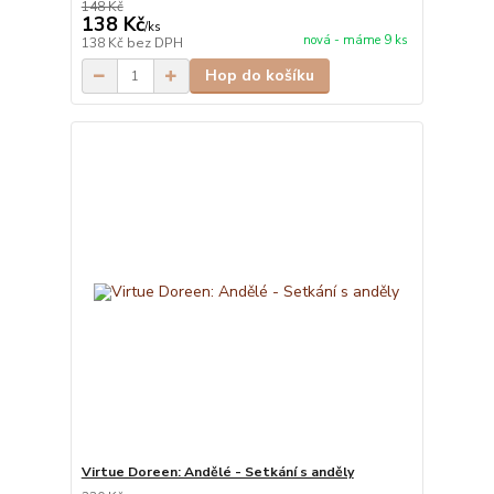
148 Kč
138 Kč
/
ks
nová - máme 9 ks
138 Kč
bez DPH
Hop do košíku
Virtue Doreen: Andělé - Setkání s anděly