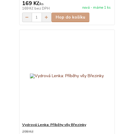
169 Kč
/
ks
nová - máme 1 ks
169 Kč
bez DPH
Hop do košíku
Vydrová Lenka: Příběhy víly Březinky
298 Kč