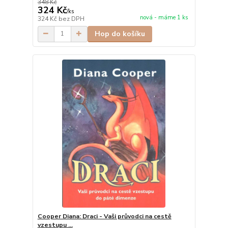
348 Kč
324 Kč
/
ks
nová - máme 1 ks
324 Kč
bez DPH
Hop do košíku
Cooper Diana: Draci - Vaši průvodci na cestě
vzestupu ...