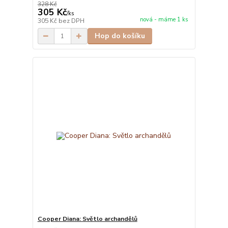
328 Kč
305 Kč
/
ks
nová - máme 1 ks
305 Kč
bez DPH
Hop do košíku
Cooper Diana: Světlo archandělů