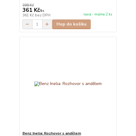
388 Kč
361 Kč
/
ks
nová - máme 2 ks
361 Kč
bez DPH
Hop do košíku
Benz Inelia: Rozhovor s andělem