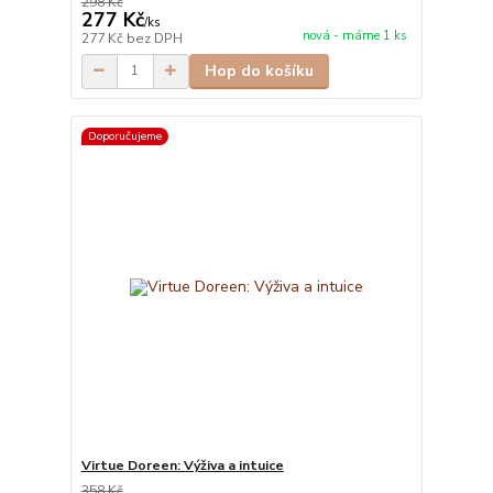
298 Kč
277 Kč
/
ks
nová - máme 1 ks
277 Kč
bez DPH
Hop do košíku
Doporučujeme
Virtue Doreen: Výživa a intuice
358 Kč