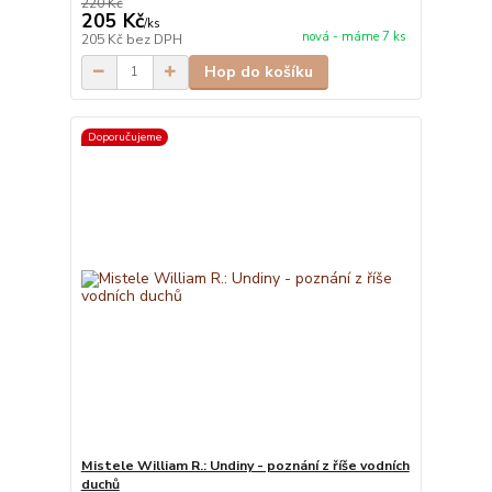
220 Kč
205 Kč
/
ks
nová - máme 7 ks
205 Kč
bez DPH
Hop do košíku
Doporučujeme
Mistele William R.: Undiny - poznání z říše vodních
duchů