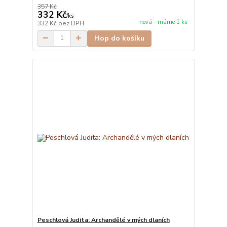
357 Kč
332 Kč
/
ks
nová - máme 1 ks
332 Kč
bez DPH
Hop do košíku
Peschlová Judita: Archandělé v mých dlaních