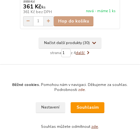
388 Kč
361 Kč
/
ks
nová - máme 1 ks
361 Kč
bez DPH
Hop do košíku
Načíst další produkty (30)
strana
z 4
další
Běžné cookies.
Pomohou nám v navigaci. Děkujeme za souhlas.
Podrobnosti
zde
.
Prodej knih s možností vrácení do 3 let
Souhlasím
Nastavení
všechny antikvární knihy můžete vrátit až do 3 let od zakoupení
Bezplatná půjčovna esoterických knih
Souhlas můžete odmítnout
zde
.
vrátíte-li libovolnou antikvární knihu do 33 dnů, vrátíme Vám částku v plné
výši zpět