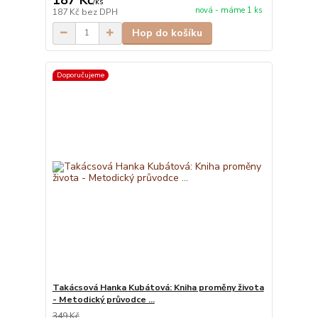
/
ks
nová - máme 1 ks
187 Kč
bez DPH
Hop do košíku
Doporučujeme
Takácsová Hanka Kubátová: Kniha proměny života
- Metodický průvodce ...
349 Kč