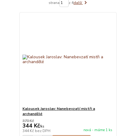
strana
z 4
další
Kalousek Jaroslav: Nanebevzatí mistři a
archandělé
370 Kč
344 Kč
/
ks
nová - máme 1 ks
344 Kč
bez DPH