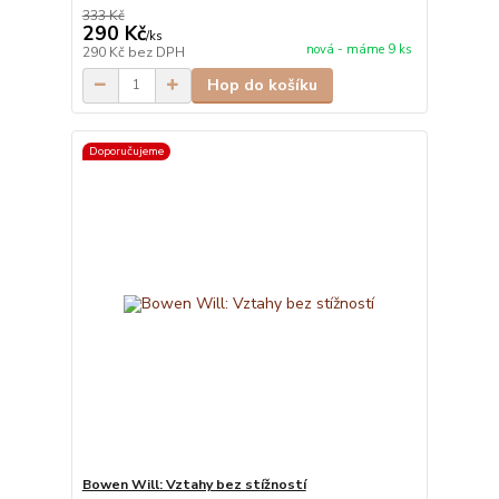
333 Kč
290 Kč
/
ks
nová - máme 9 ks
290 Kč
bez DPH
Hop do košíku
Doporučujeme
Bowen Will: Vztahy bez stížností