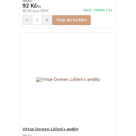
99 Kč
92 Kč
/
ks
nová - máme 1 ks
92 Kč
bez DPH
Hop do košíku
Virtue Doreen: Léčení s anděly
99 Kč