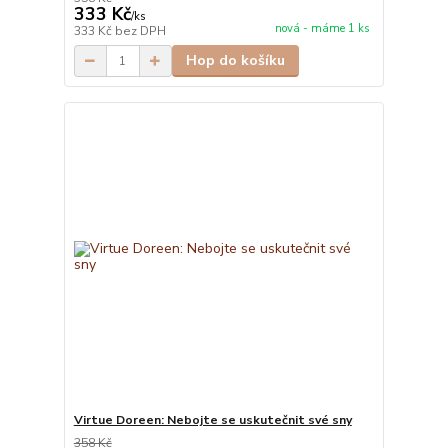
333 Kč
/
ks
nová - máme 1 ks
333 Kč
bez DPH
Hop do košíku
Virtue Doreen: Nebojte se uskutečnit své sny
358 Kč