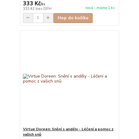
333 Kč
/
ks
nová - máme 1 ks
333 Kč
bez DPH
Hop do košíku
Virtue Doreen: Snění s anděly - Léčení a pomoc z
vašich snů