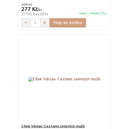
298 Kč
277 Kč
/
ks
nová - máme 3 ks
277 Kč
bez DPH
Hop do košíku
Cílek Václav: Cestami zelených mužů