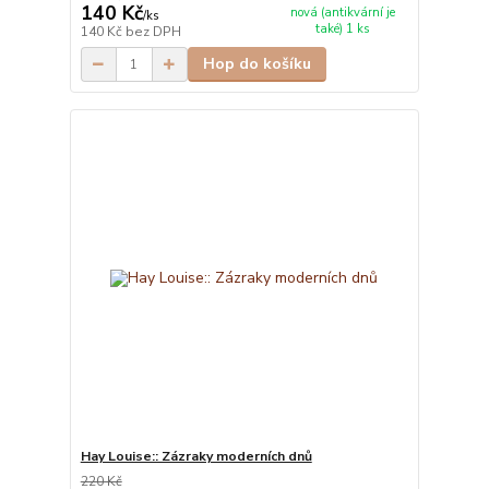
140 Kč
nová (antikvární je
/
ks
také) 1 ks
140 Kč
bez DPH
Hop do košíku
Hay Louise:: Zázraky moderních dnů
220 Kč