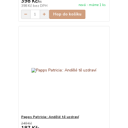
398 Kč
/
ks
nová - máme 1 ks
398 Kč
bez DPH
Hop do košíku
Papps Patricia:: Andělé tě uzdraví
249 Kč
187 Kč