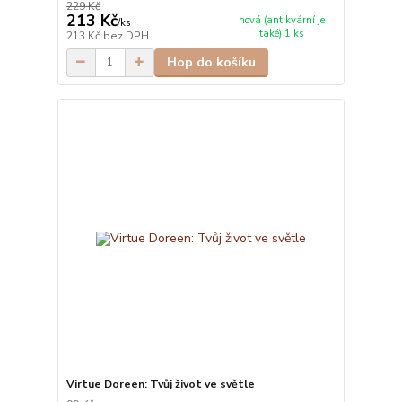
229 Kč
213 Kč
nová (antikvární je
/
ks
také) 1 ks
213 Kč
bez DPH
Hop do košíku
Virtue Doreen: Tvůj život ve světle