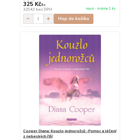
325 Kč
/
ks
nová - máme 1 ks
325 Kč
bez DPH
Hop do košíku
Cooper Diana: Kouzlo jednorožců -Pomoc a léčení
z nebeských říší