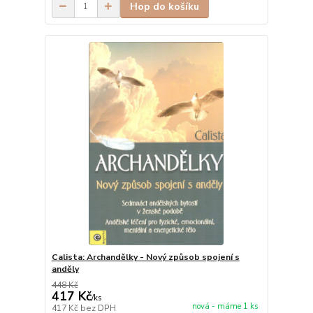
Hop do košíku
Calista: Archandělky - Nový způsob spojení s
anděly
448 Kč
417 Kč
/
ks
nová - máme 1 ks
417 Kč
bez DPH