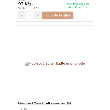
92 Kč
nová (prodáno více
/
ks
než 300 ks) 2 ks
92 Kč
bez DPH
Hop do košíku
Moulisová Zora: Hlaďte mne, andělé
150 Kč