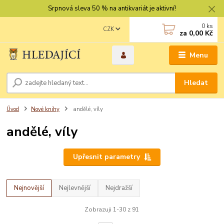
Srpnová sleva 50 % na antikvariát je aktivní!
0
ks
CZK
za
0,00 Kč
Menu
Hledat
Úvod
Nové knihy
andělé, víly
andělé, víly
Upřesnit parametry
Nejnovější
Nejlevnější
Nejdražší
Zobrazuji 1-30 z 91