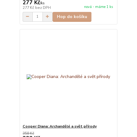
277 Kč
/
ks
nová - máme 1 ks
277 Kč
bez DPH
Hop do košíku
Cooper Diana: Archandělé a svět přírody
358 Kč