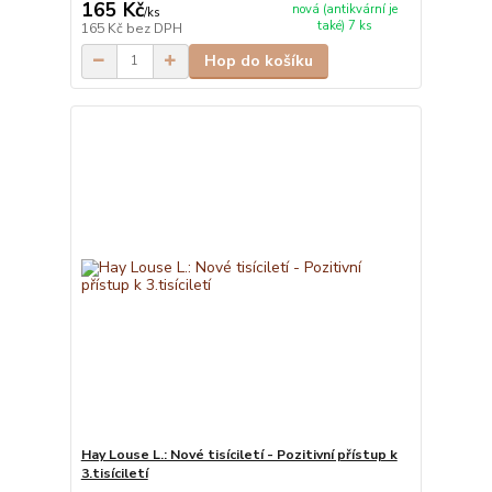
165 Kč
nová (antikvární je
/
ks
také) 7 ks
165 Kč
bez DPH
Hop do košíku
Hay Louse L.: Nové tisíciletí - Pozitivní přístup k
3.tisíciletí