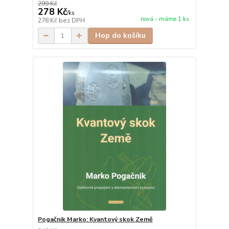
299 Kč
278 Kč
/
ks
nová - máme 1 ks
278 Kč
bez DPH
Hop do košíku
Pogačnik Marko: Kvantový skok Země