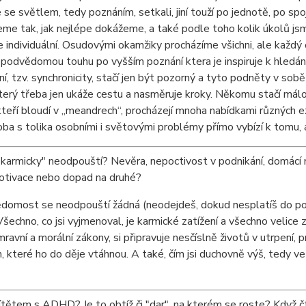
e se světlem, tedy poznáním, setkali, jiní touží po jednotě, po
me tak, jak nejlépe dokážeme, a také podle toho kolik úkolů jsm
ce individuální. Osudovými okamžiky procházíme všichni, ale každý č
 podvědomou touhu po vyšším poznání ktera je inspiruje k hledán
í, tzv. synchronicity, stačí jen být pozorný a tyto podněty v sob
který třeba jen ukáže cestu a nasměruje kroky. Někomu stačí málo, 
kteří bloudí v „meandrech“, procházejí mnoha nabídkami různých 
ba s tolika osobními i světovými problémy přímo vybízí k tomu, aby
karmicky" neodpouští? Nevěra, nepoctivost v podnikání, domácí nás
motivace nebo dopad na druhé?
omost se neodpouští žádná (neodejdeš, dokud nesplatíš do pos
Všechno, co jsi vyjmenoval, je karmické zatížení a všechno velice 
mravní a morální zákony, si připravuje nesčíslně životů v utrpení
, které ho do děje vtáhnou. A také, čím jsi duchovně výš, tedy ve 
ítětem s ADHD? Je to obtíž či "dar", na kterém se roste? Když č