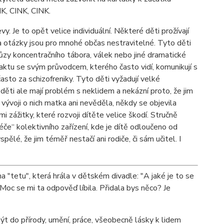
NK, CINK, CINK.
 Je to opět velice individuální. Některé děti prožívají
vy a otázky jsou pro mnohé občas nestravitelné. Tyto děti
hrůzy koncentračního tábora, válek nebo jiné dramatické
ntaktu se svým průvodcem, kterého často vidí, komunikují s
často za schizofreniky. Tyto děti vyžadují velké
ěti ale mají problém s neklidem a nekázní proto, že jim
vývoji o nich matka ani nevěděla, někdy se objevila
 zážitky, které rozvoji dítěte velice škodí. Stručně
éče“ kolektivního zařízení, kde je dítě odloučeno od
lé, že jim téměř nestačí ani rodiče, či sám učitel. I
 "tetu", která hrála v dětském divadle: "A jaké je to se
Moc se mi ta odpověď líbila. Přidala bys něco? Je
 do přírody, umění, práce, všeobecně lásky k lidem