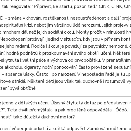
 tak reagovala: "Připravit, ke startu, pozor, teď." CINK, CINK, CI
– změna v chování, roztěkanost, nesoustředěnost a další projevy.
hospirituální krizi, neboť jim většinou lidé nerozumí. Jejich proje
o mnohem dál než jejich sociální okolí. Mohly prožít v minulosti 
 Nepochopení prožívají i jedinci v situacích, kdy jsou v přímém ko
í se jeho radami. Rodiče i škola je považují za psychicky nemocné, 
í, hodně podnětů k prozkoumávání svého okolí i učení. Některé d
skytnuta kvalitní péče a výchova od prvopočátku. V prenatálním 
 alkoholu, cigarety, noční ponocování, často provázené sexuálními
 – absence lásky. Často i po narození. V neposlední řadě je tu „p
itově strádá. Některé děti jsou však tak duchovně i rozumově vyspě
azení bývá obtížné.
 jedno z dětských učení. Úžasný čtyřletý dotaz po představení na
?". Teta chvíli přemýšlala, a pak procítěně odpověděla: "Óóóó." 
nost" také důležitý duchovní motor?
 není vůbec jednoduchá a krátká odpověď. Zamilováni můžeme být