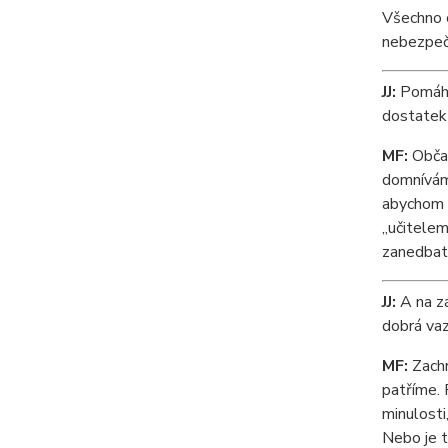
Všechno c
nebezpečí
JJ:
Pomáháš
dostatek 
MF:
Občas
domnívám 
abychom r
„učitelem
zanedbate
JJ:
A na zá
dobrá va
MF:
Zachr
patříme. 
minulosti
Nebo je t