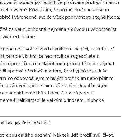
ovaně napadá: jak odlišit, že prožívané přichází z našich
stupného všem? Přiznávám, že při mé zkušenosti se mi
sobité i věrohodné, ale červíček pochybností stejně hlodá.
rožité za velmi přínosné, zejména z důvodu uvědomění si
ch životech máme.
 nebo ne. Tvoří základ charakteru, nadání, talentu… V
erapie liší tím, že nepracuji se sugescí, ale s
 napojit třeba na Napoleona, pokud tě bude zajímat,
zdíl spočívá především v tom, že v hypnóze je duše
 tím, co odpovídá jejím minulým prožitkům nebo přáním.
m a zároveň spolu s ním i vše vidím. Dovolím si jen
a osobních prožitků s lidmi. Zároveň jsem ji i
eme-li reinkarnaci, je velkým přínosem i hluboké
 tak, jak život přichází.
ebou dalšího poznání. Někteří lidé prožijí svůj život,