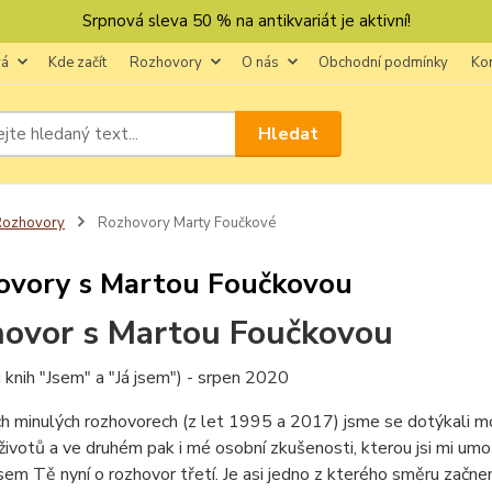
Srpnová sleva 50 % na antikvariát je aktivní!
vá
Kde začít
Rozhovory
O nás
Obchodní podmínky
Ko
Hledat
Rozhovory
Rozhovory Marty Foučkové
ovory s Martou Foučkovou
ovor s Martou Foučkovou
 knih "Jsem" a "Já jsem") - srpen 2020
h minulých rozhovorech (z let 1995 a 2017) jsme se dotýkali možn
životů a ve druhém pak i mé osobní zkušenosti, kterou jsi mi umožn
sem Tě nyní o rozhovor třetí. Je asi jedno z kterého směru za