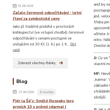
aniž by s
01.06.2026
postupuje
Začalo červnové odpočítávání - letní
jiné, veli
čtení za symbolické ceny
třeba jen
Jako již tradičně probíhá v prostorách
upozorněn
knihkupectví (ve vstupní chodbě) červnové
učitele, 
odpočítávání s cenami postupně se
nitro. Ně
snižujícími od 30 Kč (1. 6.) po 1 K...
číst
Dnešní do
celé
JJ:
Co se "
Zobrazit všechny články
vlastní 
MF:
Nevěd
„karma“. 
Blog
základní 
strádáním
27.06.2026
E-novinky
silnější.
Pjér la Šé'z: Smělé Rozpaky (pro
prvních 10 s prémií zdarma) |
JJ:
Jak s d