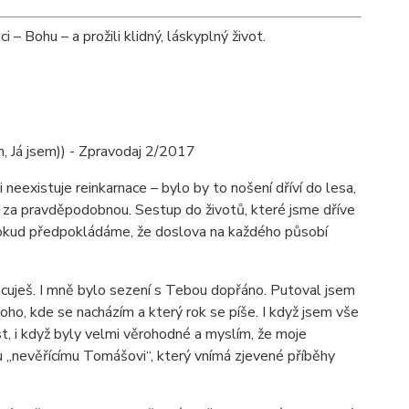
 – Bohu – a prožili klidný, láskyplný život.
m, Já jsem)) - Zpravodaj 2/2017
eexistuje reinkarnace – bylo by to nošení dříví do lesa,
i za pravděpodobnou. Sestup do životů, které jsme dříve
ě pokud předpokládáme, že doslova na každého působí
 pracuješ. I mně bylo sezení s Tebou dopřáno. Putoval jsem
toho, kde se nacházím a který rok se píše. I když jsem vše
ost, i když byly velmi věrohodné a myslím, že moje
u „nevěřícímu Tomášovi“, který vnímá zjevené příběhy