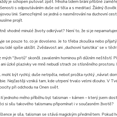
ždý je schopen putovat zpět. Mnoha lidem brání přílišné zaměře
enosti s odpoutáváním duše od těla a s meditací. Žádný člověk n
jovou linii. Samozřejmě se jedná o nasměrování na duchovní ces
usíme projít.
tně vhodné minulé životy odkrývat? Není to, že si je nepamatuj
je se pouze to, co je dovoleno. Je to třeba zkouška nebo přija
u lidé spíše ublížit. Zvědavost ani „duchovní turistika“ se v těcht
 mých "životů" skončil zavalením horninou při důlním neštěstí. 
 ani úzké plazivky ve mně nebudí strach ze stísněného prostoru
 mohl být rychlý, duše netrpěla, neboť prožila rychlý „návrat domů
obie. Nejčastěji vzniká tam, kde utrpení trvalo velmi dlouho. V Tvé
pocity při odchodu na Onen svět.
í jednoho mého příběhu byl talisman – kámen – který jsem dosta
ěci si sílu takového talismanu připomínat i v současném životě?
lence je síla, talisman se stává magickým předmětem. Pokud ho 