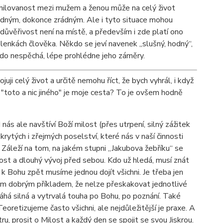
amilovanost mezi mužem a ženou může na celý život
ošidným, dokonce zrádným. Ale i tyto situace mohou
 důvěřivost není na místě, a především i zde platí ono
lenkách člověka. Někdo se jeví navenek „slušný, hodný“,
 kdo nespěchá, lépe prohlédne jeho záměry.
ji celý život a určitě nemohu říct, že bych vyhrál, i když
ě "toto a nic jiného" je moje cesta? To je ovšem hodně
ás ale navštíví Boží milost (přes utrpení, silný zážitek
ytých i zřejmých poselství, které nás v naší činnosti
Záleží na tom, na jakém stupni „Jakubova žebříku“ se
nost a dlouhý vývoj před sebou. Kdo už hledá, musí znát
 k Bohu zpět musíme jednou dojít všichni. Je třeba jen
ám dobrým příkladem, že nelze přeskakovat jednotlivé
áhá silná a vytrvalá touha po Bohu, po poznání. Také
eoretizujeme často všichni, ale nejdůležitější je praxe. A
itru, prosit o Milost a každý den se spojit se svou Jiskrou.