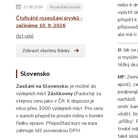
nebo k dr
12.06.2026
Rozesílání úryvků
vyústit d
Čtyřicáté rozesílání úryvků -
přispět k
začínáme 10. 9. 2026
přísloveč
ale má-li
číst celé
JJ:
Jak se 
Zobrazit všechny články
si myslím
těžký úko
Slovensko
MF:
Země 
apod.), z
Zasílání na Slovensko:
je možné do
podporují
výdejních míst
Zásilkovny
(Packeta) za
nacházíš.
stejnou cenu jako v ČR. K dispozici je
směr, kam
něco přes 3000 výdejních míst. Pro ceny
vědět, že
v eurech přepněte prosím měnu v horním
„příčky“.
řádku vpravo. Přepočítací kurz na eura
trvalé od
zahrnuje též slovenskou DPH.
také silné