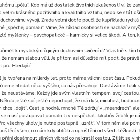
uhému „pólu“. Kdo má už dostatek životních zkušeností ví, že z
o velmi krásného pozitivního a kvalitního vztahu, nebo se stát 
 duchovnímu vývoji. Zrada velmi dobře poučí, že kupříkladu rychlá
né „spěchej pomalu“. Víme, že základ osobnosti se nachází v myš
 zlé myšlenky – psychopatické – karmicky si velice škodí. A ten,
přimět k mystickým či jiným duchovním cvičením? Vlastně s tím boju
, že nemám slabou vůli. Je přitom asi důležité mít pocit, že práv
l pro Hledající.
je tvořena na miliardy let, proto máme všichni dost času. Pokud n
ačneme hledat něco vyššího, co nás přesahuje. Dostáváme tolik skr
, že neustáváme. Každý jde svým vlastním tempem, svojí cestou. 
 Někdo ještě spí, ještě nepochopil, že má duši, minulost, budouc
 chce „dojít“. Cest je hodně, mnohé Tě zdržují v „meandrech“, ale
 se musí postupovat pomalu tzv. nespěchat. Jakubův žebřík je n
 Pro všechny úkoly je nutné postupně „uzrát“. V tom nám ale pom
puštění všem, co nám kdy ublížili a oproštění od všech těžkostí. T
 přání dosáhnout silných vibrací co nejkratší cestou. Ztišit se v n