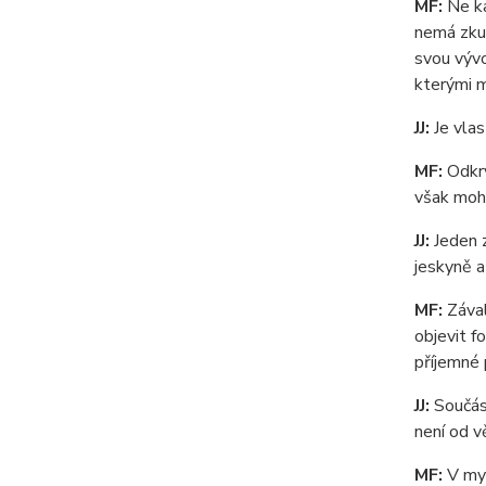
MF:
Ne ka
nemá zkuš
svou vývo
kterými m
JJ:
Je vlas
MF:
Odkry
však moho
JJ:
Jeden z
jeskyně a
MF:
Zával
objevit f
příjemné 
JJ:
Součást
není od v
MF:
V myš