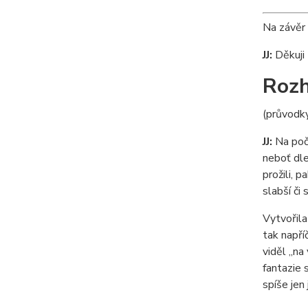
Na závěr 
JJ:
Děkuji 
Rozh
(průvodky
JJ:
Na počá
neboť dle
prožili, 
slabší či 
Vytvořila
tak napří
viděl „na
fantazie 
spíše jen