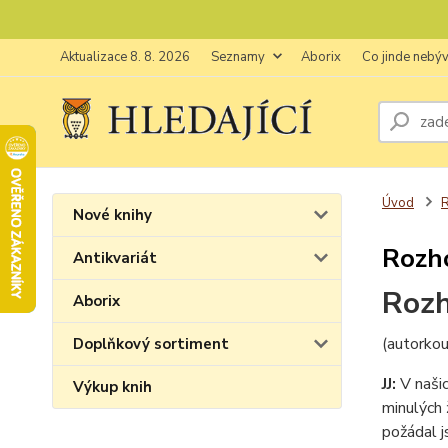
Aktualizace 8. 8. 2026
Seznamy
Aborix
Co jinde nebý
Úvod
Nové knihy
Rozh
Antikvariát
Rozh
Aborix
(autorkou
Doplňkový sortiment
JJ:
V našic
Výkup knih
minulých 
požádal j