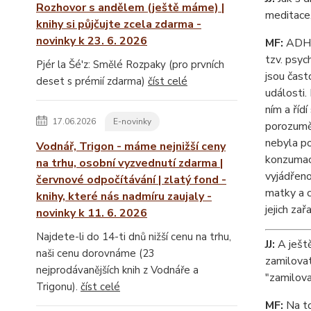
Rozhovor s andělem (ještě máme) |
meditace,
knihy si půjčujte zcela zdarma -
novinky k 23. 6. 2026
MF:
ADHD 
tzv. psyc
Pjér la Šé'z: Smělé Rozpaky (pro prvních
jsou čast
deset s prémií zdarma)
číst celé
události.
ním a říd
17.06.2026
E-novinky
porozuměn
nebyla po
Vodnář, Trigon - máme nejnižší ceny
konzumace
na trhu, osobní vyzvednutí zdarma |
vyjádřeno
červnové odpočítávání | zlatý fond -
matky a c
knihy, které nás nadmíru zaujaly -
jejich zař
novinky k 11. 6. 2026
Najdete-li do 14-ti dnů nižší cenu na trhu,
JJ:
A ještě
naši cenu dorovnáme (23
zamilovat
nejprodávanějších knih z Vodnáře a
"zamilova
Trigonu).
číst celé
MF:
Na to