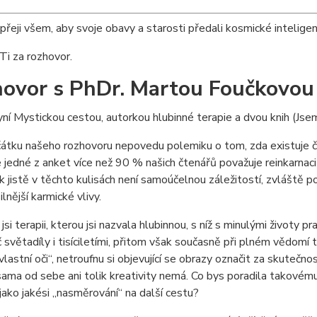
přeji všem, aby svoje obavy a starosti předali kosmické inteligenci
Ti za rozhovor.
ovor s PhDr. Martou Foučkovou
ní Mystickou cestou, autorkou hlubinné terapie a dvou knih (Jse
tku našeho rozhovoru nepovedu polemiku o tom, zda existuje či n
 jedné z anket více než 90 % našich čtenářů považuje reinkarnac
pak jistě v těchto kulisách není samoúčelnou záležitostí, zvlášt
silnější karmické vlivy.
 jsi terapii, kterou jsi nazvala hlubinnou, s níž s minulými životy
č světadíly i tisíciletími, přitom však současně při plném vědomí 
 vlastní oči“, netroufnu si objevující se obrazy označit za skutečn
sama od sebe ani tolik kreativity nemá. Co bys poradila takovém
 jako jakési „nasměrování“ na další cestu?