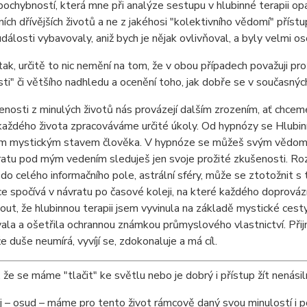
pochybností, která mne při analýze sestupu v hlubinné terapii opak
lních dřívějších životů a ne z jakéhosi "kolektivního vědomí" pří
dálosti vybavovaly, aniž bych je nějak ovlivňoval, a byly velmi o
 tak, určitě to nic nemění na tom, že v obou případech považuji p
sti" či většího nadhledu a ocenění toho, jak dobře se v současný
nosti z minulých životů nás provázejí dalším zrozením, ať chceme
aždého života zpracováváme určité úkoly. Od hypnózy se Hlubinná t
m mystickým stavem člověka. V hypnóze se můžeš svým vědomím
ratu pod mým vedením sleduješ jen svoje prožité zkušenosti. Ro
do celého informačního pole, astrální sféry, může se ztotožnit s
e spočívá v návratu po časové koleji, na které každého doprovází
ut, že hlubinnou terapii jsem vyvinula na základě mystické cesty 
la a ošetřila ochrannou známkou průmyslového vlastnictví. Přijm
že duše neumírá, vyvíjí se, zdokonaluje a má cíl.
 že se máme "tlačit" ke světlu nebo je dobrý i přístup žít nenásilně
 – osud – máme pro tento život rámcově daný svou minulostí i potř