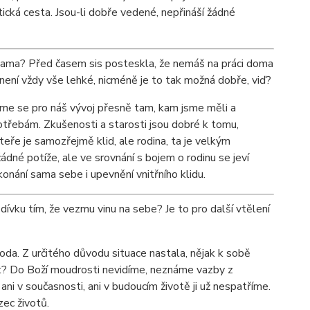
stická cesta. Jsou-li dobře vedené, nepřináší žádné
sama? Před časem sis posteskla, že nemáš na práci doma
není vždy vše lehké, nicméně je to tak možná dobře, viď?
jsme se pro náš vývoj přesně tam, kam jsme měli a
otřebám. Zkušenosti a starosti jsou dobré k tomu,
teře je samozřejmě klid, ale rodina, ta je velkým
ádné potíže, ale ve srovnání s bojem o rodinu se jeví
onání sama sebe i upevnění vnitřního klidu.
dívku tím, že vezmu vinu na sebe? Je to pro další vtělení
oda. Z určitého důvodu situace nastala, nějak k sobě
nit? Do Boží moudrosti nevidíme, neznáme vazby z
 ani v současnosti, ani v budoucím životě ji už nespatříme.
ec životů.