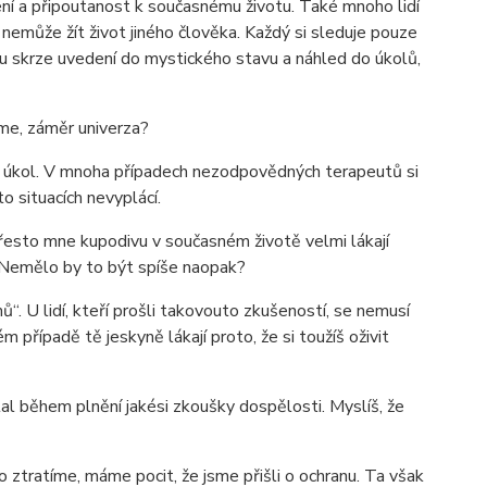
ní a připoutanost k současnému životu. Také mnoho lidí
emůže žít život jiného člověka. Každý si sleduje pouze
tu skrze uvedení do mystického stavu a náhled do úkolů,
eme, záměr univerza?
tý úkol. V mnoha případech nezodpovědných terapeutů si
o situacích nevyplácí.
Přesto mne kupodivu v současném životě velmi lákají
. Nemělo by to být spíše naopak?
“. U lidí, kteří prošli takovouto zkušeností, se nemusí
m případě tě jeskyně lákají proto, že si toužíš oživit
l během plnění jakési zkoušky dospělosti. Myslíš, že
ztratíme, máme pocit, že jsme přišli o ochranu. Ta však