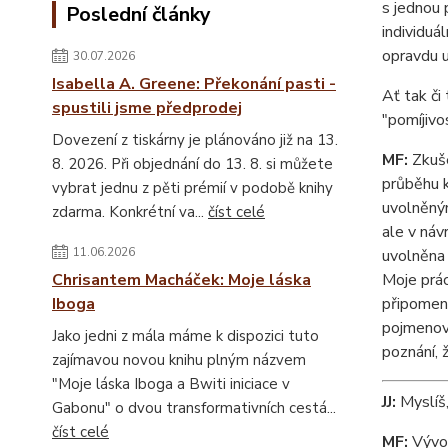
s jednou 
Poslední články
individuá
opravdu u
30.07.2026
Isabella A. Greene: Překonání pasti -
Ať tak či
spustili jsme předprodej
"pomíjivo
Dovezení z tiskárny je plánováno již na 13.
MF:
Zkuše
8. 2026. Při objednání do 13. 8. si můžete
průběhu k
vybrat jednu z pěti prémií v podobě knihy
uvolněný
zdarma. Konkrétní va...
číst celé
ale v náv
11.06.2026
uvolněna 
Chrisantem Macháček: Moje láska
Moje prác
Iboga
připomeno
pojmenova
Jako jedni z mála máme k dispozici tuto
poznání, 
zajímavou novou knihu plným názvem
"Moje láska Iboga a Bwiti iniciace v
JJ:
Myslíš,
Gabonu" o dvou transformativních cestá...
číst celé
MF:
Vývoj