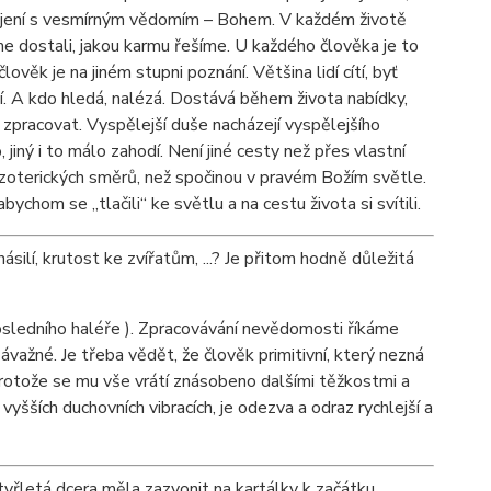
 spojení s vesmírným vědomím – Bohem. V každém životě
e dostali, jakou karmu řešíme. U každého člověka je to
lověk je na jiném stupni poznání. Většina lidí cítí, byť
í. A kdo hledá, nalézá. Dostává během života nabídky,
ě zpracovat. Vyspělejší duše nacházejí vyspělejšího
jiný i to málo zahodí. Není jiné cesty než přes vlastní
ezoterických směrů, než spočinou v pravém Božím světle.
chom se „tlačili“ ke světlu a na cestu života si svítili.
ilí, krutost ke zvířatům, ...? Je přitom hodně důležitá
ledního haléře ). Zpracovávání nevědomosti říkáme
závažné. Je třeba vědět, že člověk primitivní, který nezná
, protože se mu vše vrátí znásobeno dalšími těžkostmi a
vyšších duchovních vibracích, je odezva a odraz rychlejší a
tyřletá dcera měla zazvonit na kartálky k začátku