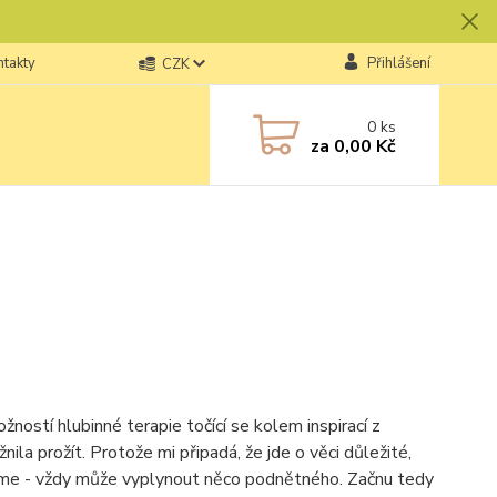
ntakty
Přihlášení
CZK
0
ks
za
0,00 Kč
ostí hlubinné terapie točící se kolem inspirací z
ila prožít. Protože mi připadá, že jde o věci důležité,
čneme - vždy může vyplynout něco podnětného. Začnu tedy