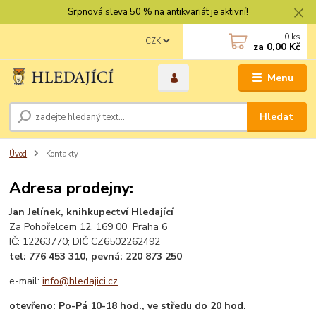
Srpnová sleva 50 % na antikvariát je aktivní!
0
ks
CZK
za
0,00 Kč
Menu
Hledat
Úvod
Kontakty
Adresa prodejny:
Jan Jelínek, knihkupectví Hledající
Za Pohořelcem 12, 169 00 Praha 6
IČ: 12263770; DIČ CZ6502262492
tel: 776 453 310, pevná: 220 873 250
e-mail:
info@hledajici.cz
otevřeno: Po-Pá 10-18 hod., ve středu do 20 hod.