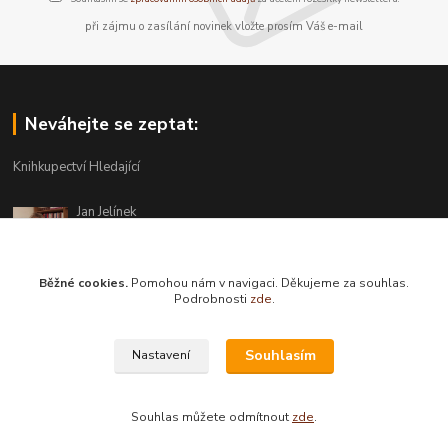
při zájmu o zasílání novinek vložte prosím Váš e-mail
Neváhejte se zeptat:
Knihkupectví Hledající
Jan Jelínek
220 873 250
Po-Pá 10-18, ve středu do 20 hodin
Běžné cookies.
Pomohou nám v navigaci. Děkujeme za souhlas.
info@hledajici.cz
Podrobnosti
zde
.
Souhlasím
Nastavení
Souhlas můžete odmítnout
zde
.
Vytvořeno na
Eshop-rychle.cz