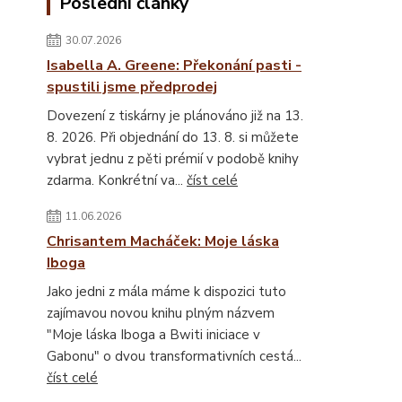
Poslední články
30.07.2026
Isabella A. Greene: Překonání pasti -
spustili jsme předprodej
Dovezení z tiskárny je plánováno již na 13.
8. 2026. Při objednání do 13. 8. si můžete
vybrat jednu z pěti prémií v podobě knihy
zdarma. Konkrétní va...
číst celé
11.06.2026
Chrisantem Macháček: Moje láska
Iboga
Jako jedni z mála máme k dispozici tuto
zajímavou novou knihu plným názvem
"Moje láska Iboga a Bwiti iniciace v
Gabonu" o dvou transformativních cestá...
číst celé