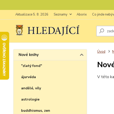
Aktualizace 5. 8. 2026
Seznamy
Aborix
Co jinde nebý
Úvod
N
Nové knihy
Nové
"zlatý fond"
V této ka
ájurvéda
andělé, víly
astrologie
buddhismus, zen