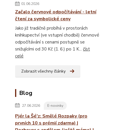
01.06.2026
Začalo červnové odpočítávání - letní
čtení za symbolické ceny
Jako již tradičně probíhá v prostorách
knihkupectví (ve vstupní chodbě) červnové
odpočítávání s cenami postupně se
snižujícími od 30 Kč (1. 6.) po 1 K...
číst
celé
Zobrazit všechny články
Blog
27.06.2026
E-novinky
Pjér la Šé'z: Smělé Rozpaky (pro
prvních 10 s prémií zdarma) |