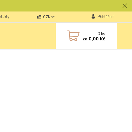
ntakty
Přihlášení
CZK
0
ks
za
0,00 Kč