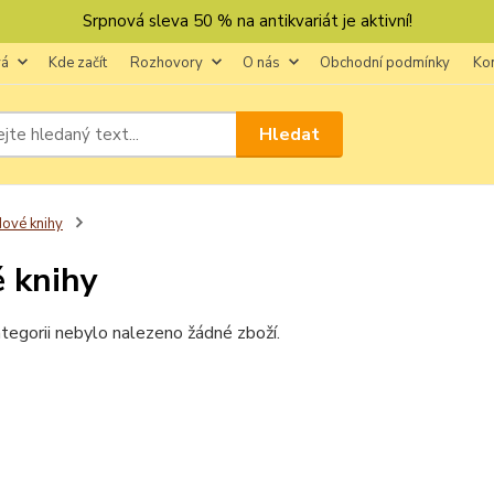
Srpnová sleva 50 % na antikvariát je aktivní!
vá
Kde začít
Rozhovory
O nás
Obchodní podmínky
Ko
Hledat
ové knihy
 knihy
tegorii nebylo nalezeno žádné zboží.