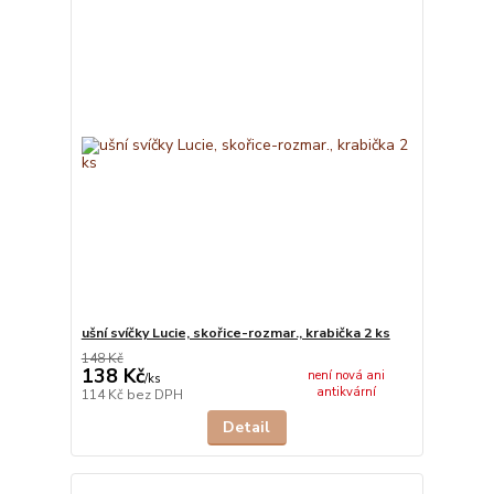
ušní svíčky Lucie, skořice-rozmar., krabička 2 ks
148 Kč
138 Kč
není nová ani
/
ks
antikvární
114 Kč
bez DPH
Detail