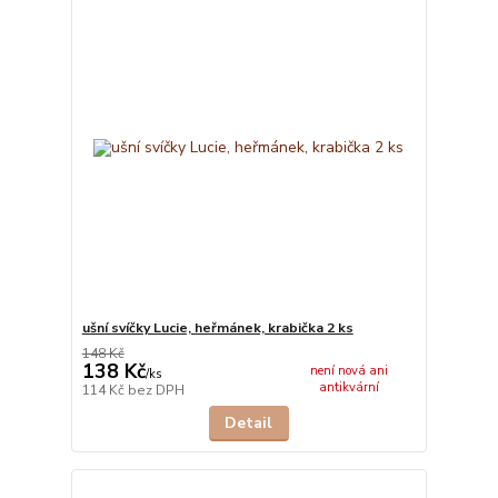
ušní svíčky Lucie, heřmánek, krabička 2 ks
148 Kč
138 Kč
není nová ani
/
ks
antikvární
114 Kč
bez DPH
Detail