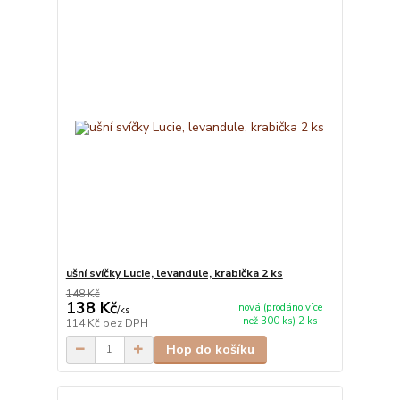
ušní svíčky Lucie, levandule, krabička 2 ks
148 Kč
138 Kč
nová (prodáno více
/
ks
než 300 ks) 2 ks
114 Kč
bez DPH
Hop do košíku