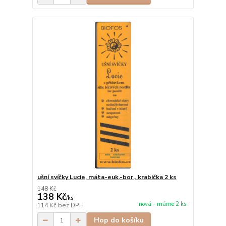
ušní svíčky Lucie, máta-euk.-bor., krabička 2 ks
148 Kč
138 Kč
/
ks
nová - máme 2 ks
114 Kč
bez DPH
Hop do košíku