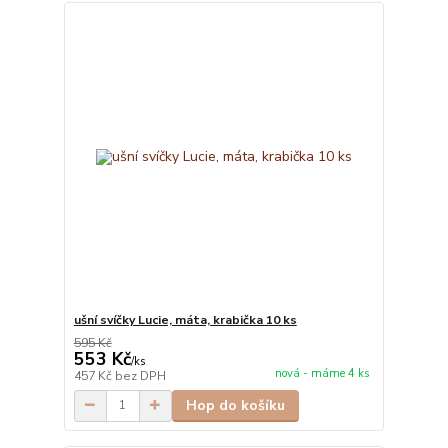
ušní svíčky Lucie, máta, krabička 10 ks
595 Kč
553 Kč
/
ks
nová - máme 4 ks
457 Kč
bez DPH
Hop do košíku