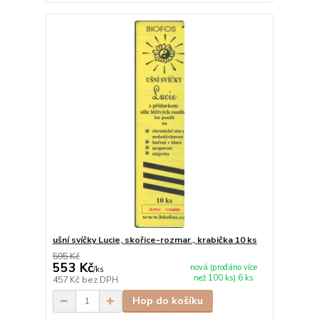
ušní svíčky Lucie, skořice-rozmar., krabička 10 ks
595 Kč
553 Kč
nová (prodáno více
/
ks
než 100 ks) 6 ks
457 Kč
bez DPH
Hop do košíku