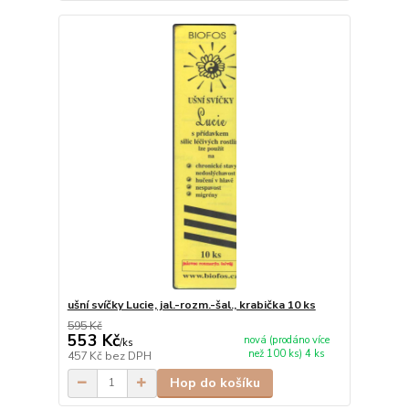
ušní svíčky Lucie, jal.-rozm.-šal., krabička 10 ks
595 Kč
553 Kč
nová (prodáno více
/
ks
než 100 ks) 4 ks
457 Kč
bez DPH
Hop do košíku