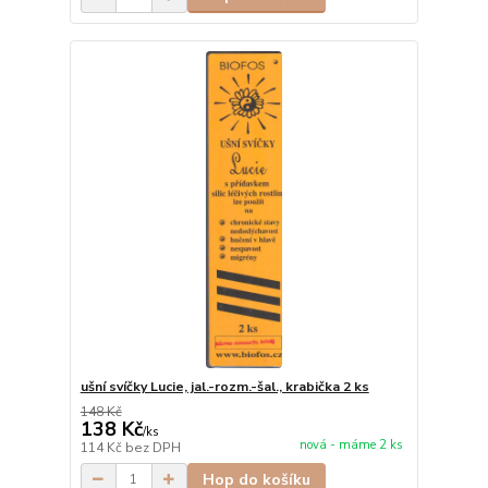
ušní svíčky Lucie, jal.-rozm.-šal., krabička 2 ks
148 Kč
138 Kč
/
ks
nová - máme 2 ks
114 Kč
bez DPH
Hop do košíku