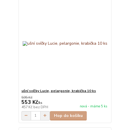
ušní svíčky Lucie, pelargonie, krabička 10 ks
595 Kč
553 Kč
/
ks
nová - máme 5 ks
457 Kč
bez DPH
Hop do košíku