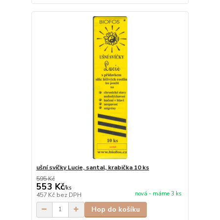
ušní svíčky Lucie, santal, krabička 10 ks
595 Kč
553 Kč
/
ks
nová - máme 3 ks
457 Kč
bez DPH
Hop do košíku