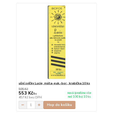
ušní svíčky Lucie, máta-euk.-bor., krabička 10 ks
595 Kč
553 Kč
nová (prodáno více
/
ks
než 100 ks) 10 ks
457 Kč
bez DPH
Hop do košíku