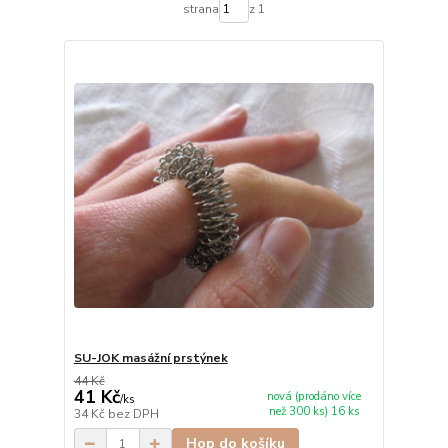
strana
z 1
SU-JOK masážní prstýnek
44 Kč
41 Kč
nová (prodáno více
/
ks
než 300 ks) 16 ks
34 Kč
bez DPH
Hop do košíku