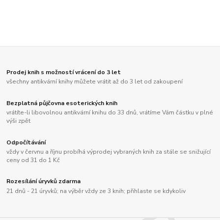
Prodej knih s možností vrácení do 3 let
všechny antikvární knihy můžete vrátit až do 3 let od zakoupení
Bezplatná půjčovna esoterických knih
vrátíte-li libovolnou antikvární knihu do 33 dnů, vrátíme Vám částku v plné
výši zpět
Odpočítávání
vždy v červnu a říjnu probíhá výprodej vybraných knih za stále se snižující
ceny od 31 do 1 Kč
Rozesílání úryvků zdarma
21 dnů - 21 úryvků; na výběr vždy ze 3 knih; přihlaste se kdykoliv