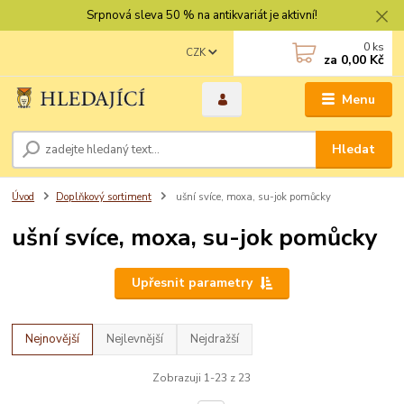
Srpnová sleva 50 % na antikvariát je aktivní!
0
ks
CZK
za
0,00 Kč
Menu
Hledat
Úvod
Doplňkový sortiment
ušní svíce, moxa, su-jok pomůcky
ušní svíce, moxa, su-jok pomůcky
Upřesnit parametry
Nejnovější
Nejlevnější
Nejdražší
Zobrazuji 1-23 z 23