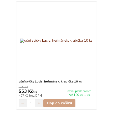
ušní svíčky Lucie, heřmánek, krabička 10 ks
595 Kč
553 Kč
nová (prodáno více
/
ks
než 100 ks) 1 ks
457 Kč
bez DPH
Hop do košíku