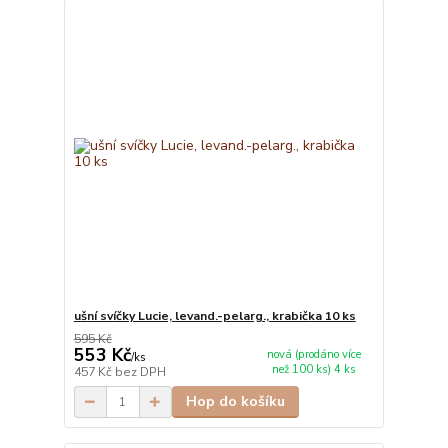
ušní svíčky Lucie, levand.-pelarg., krabička 10 ks
595 Kč
553 Kč
nová (prodáno více
/
ks
než 100 ks) 4 ks
457 Kč
bez DPH
Hop do košíku