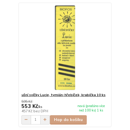
ušní svíčky Lucie, tymián-hřebíček, krabička 10 ks
595 Kč
553 Kč
nová (prodáno více
/
ks
než 100 ks) 1 ks
457 Kč
bez DPH
Hop do košíku