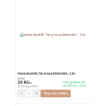
moxa doutník Tai-yi na požehování - 1 ks
22 Kč
20 Kč
nová (prodáno více
/
ks
než 300 ks) > 20 ks
17 Kč
bez DPH
Hop do košíku