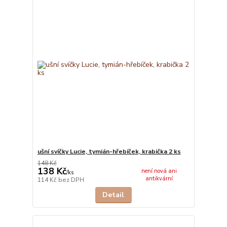
ušní svíčky Lucie, tymián-hřebíček, krabička 2 ks
148 Kč
138 Kč
není nová ani
/
ks
antikvární
114 Kč
bez DPH
Detail