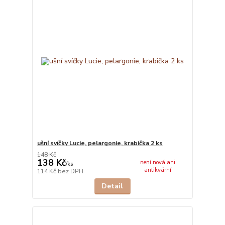
ušní svíčky Lucie, pelargonie, krabička 2 ks
148 Kč
138 Kč
není nová ani
/
ks
antikvární
114 Kč
bez DPH
Detail