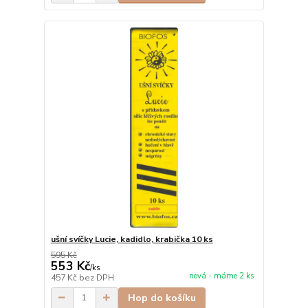
ušní svíčky Lucie, kadidlo, krabička 10 ks
595 Kč
553 Kč
/
ks
nová - máme 2 ks
457 Kč
bez DPH
Hop do košíku