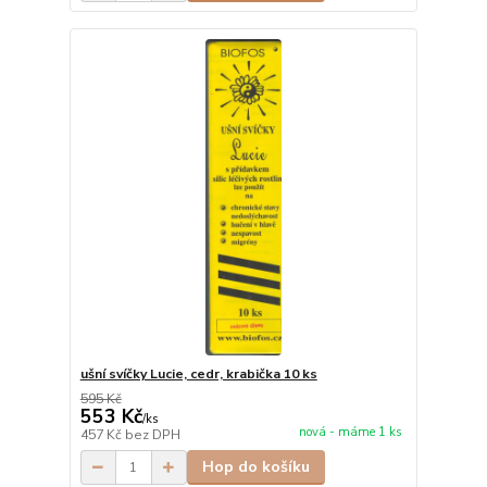
ušní svíčky Lucie, cedr, krabička 10 ks
595 Kč
553 Kč
/
ks
nová - máme 1 ks
457 Kč
bez DPH
Hop do košíku