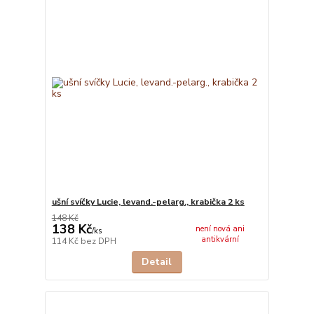
ušní svíčky Lucie, levand.-pelarg., krabička 2 ks
148 Kč
138 Kč
není nová ani
/
ks
antikvární
114 Kč
bez DPH
Detail