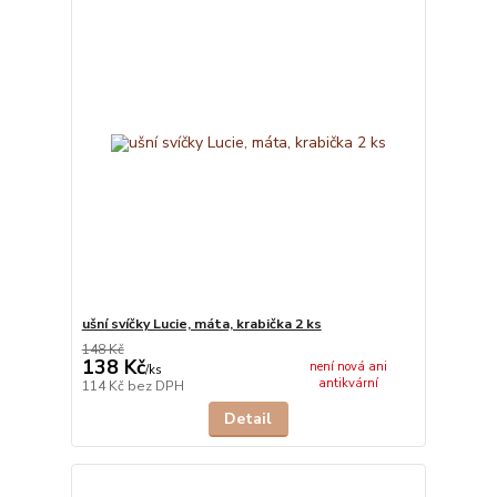
ušní svíčky Lucie, máta, krabička 2 ks
148 Kč
138 Kč
není nová ani
/
ks
antikvární
114 Kč
bez DPH
Detail