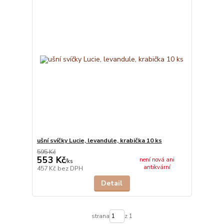
ušní svíčky Lucie, levandule, krabička 10 ks
595 Kč
553 Kč
není nová ani
/
ks
antikvární
457 Kč
bez DPH
Detail
strana
z 1