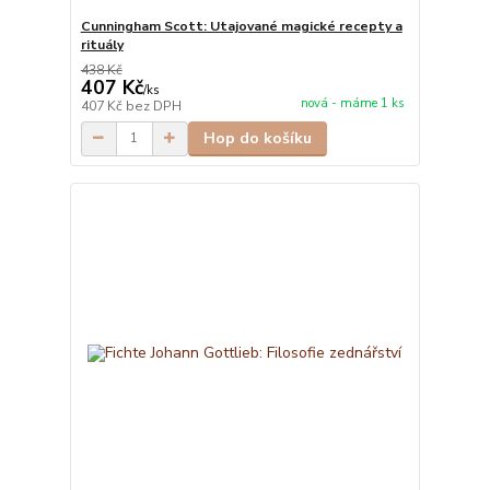
Cunningham Scott: Utajované magické recepty a
rituály
438 Kč
407 Kč
/
ks
nová - máme 1 ks
407 Kč
bez DPH
Hop do košíku