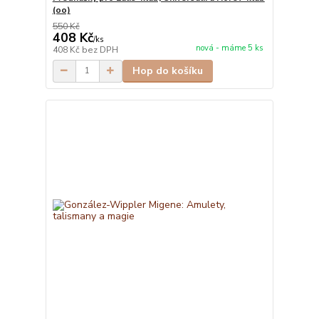
(oo)
550 Kč
408 Kč
/
ks
nová - máme 5 ks
408 Kč
bez DPH
Hop do košíku