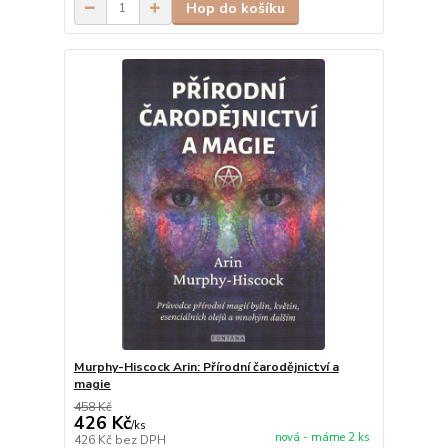
Hop do košíku
Murphy-Hiscock Arin: Přírodní čarodějnictví a
magie
458 Kč
426 Kč
/
ks
nová - máme 2 ks
426 Kč
bez DPH