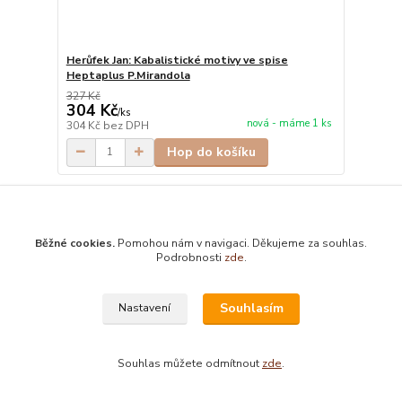
Herůfek Jan: Kabalistické motivy ve spise
Heptaplus P.Mirandola
327 Kč
304 Kč
/
ks
nová - máme 1 ks
304 Kč
bez DPH
Hop do košíku
Načíst další produkty (30)
Běžné cookies.
Pomohou nám v navigaci. Děkujeme za souhlas.
strana
z 8
další
Podrobnosti
zde
.
Souhlasím
Nastavení
Souhlas můžete odmítnout
zde
.
Prodej knih s možností vrácení do 3 let