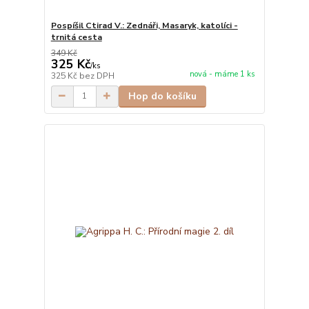
Pospíšil Ctirad V.: Zednáři, Masaryk, katolíci -
trnitá cesta
349 Kč
325 Kč
/
ks
nová - máme 1 ks
325 Kč
bez DPH
Hop do košíku