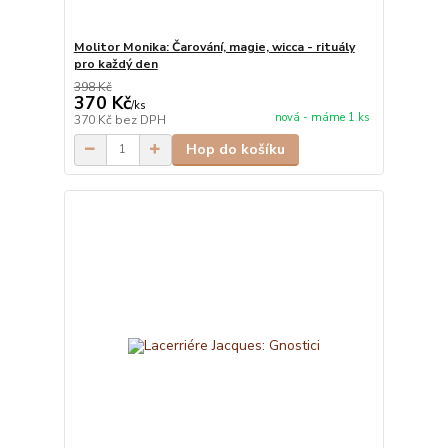
Molitor Monika: Čarování, magie, wicca - rituály
pro každý den
398 Kč
370 Kč
/
ks
nová - máme 1 ks
370 Kč
bez DPH
Hop do košíku