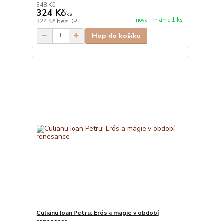
348 Kč
324 Kč
/
ks
nová - máme 1 ks
324 Kč
bez DPH
Hop do košíku
Culianu Ioan Petru: Erós a magie v období