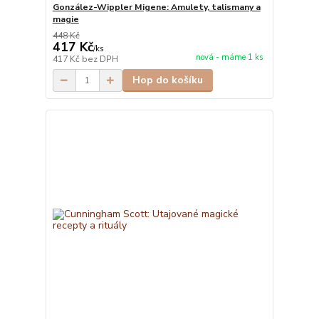
González-Wippler Migene: Amulety, talismany a
magie
448 Kč
417 Kč
/
ks
nová - máme 1 ks
417 Kč
bez DPH
Hop do košíku