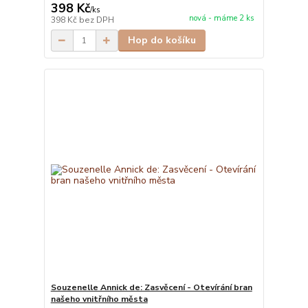
398 Kč
/
ks
nová - máme 2 ks
398 Kč
bez DPH
Hop do košíku
Souzenelle Annick de: Zasvěcení - Otevírání bran
našeho vnitřního města