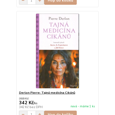
Hop do košíku
Derlon Pierre: Tajná medicína Cikánů
368 Kč
342 Kč
/
ks
nová - máme 1 ks
342 Kč
bez DPH
Hop do košíku