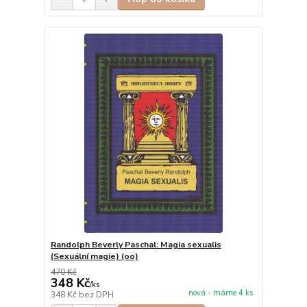
Randolph Beverly Paschal: Magia sexualis
(Sexuální magie) (oo)
470 Kč
348 Kč
/
ks
nová - máme 4 ks
348 Kč
bez DPH