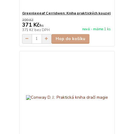
Greenleeeaf Cerridwen: Kniha praktických kouzel
399 Kč
371 Kč
/
ks
nová - máme 1 ks
371 Kč
bez DPH
Hop do košíku