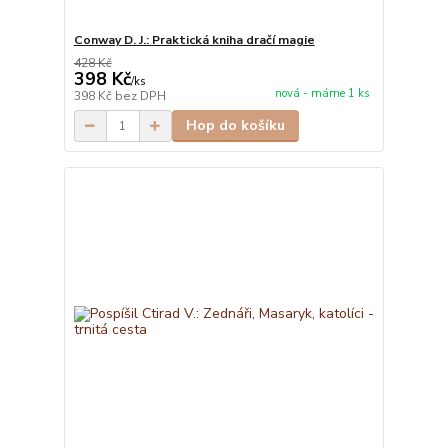
Conway D. J.: Praktická kniha dračí magie
428 Kč
398 Kč
/
ks
nová - máme 1 ks
398 Kč
bez DPH
Hop do košíku