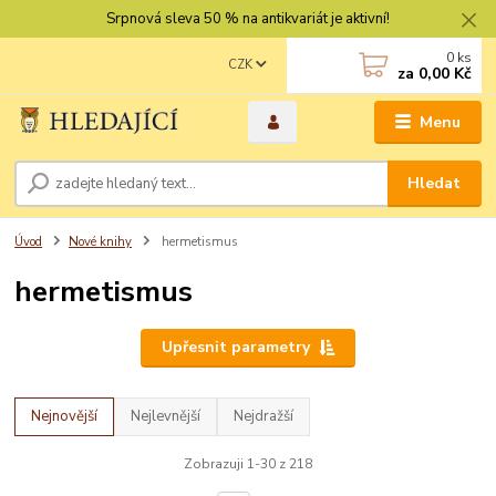
Srpnová sleva 50 % na antikvariát je aktivní!
0
ks
CZK
za
0,00 Kč
Menu
Hledat
Úvod
Nové knihy
hermetismus
hermetismus
Upřesnit parametry
Nejnovější
Nejlevnější
Nejdražší
Zobrazuji 1-30 z 218