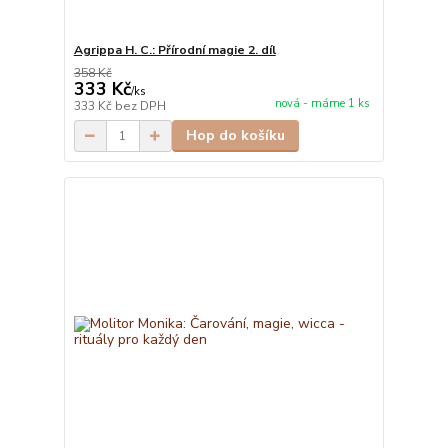
Agrippa H. C.: Přírodní magie 2. díl
358 Kč
333 Kč
/
ks
nová - máme 1 ks
333 Kč
bez DPH
Hop do košíku