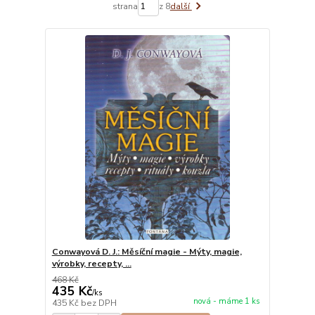
strana
z 8
další
Conwayová D. J.: Měsíční magie - Mýty, magie,
výrobky, recepty, ...
468 Kč
435 Kč
/
ks
nová - máme 1 ks
435 Kč
bez DPH