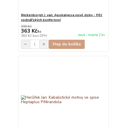
Rijckenborgh J. van: Apokalypsa nové doby - Pět
vodnářských konferencí
390 Kč
363 Kč
/
ks
nová - máme 2 ks
363 Kč
bez DPH
Hop do košíku