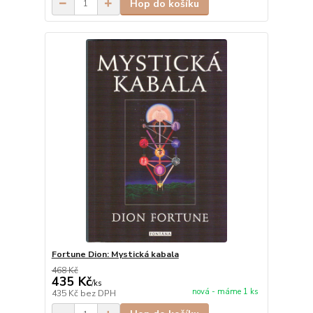
Hop do košíku
Fortune Dion: Mystická kabala
468 Kč
435 Kč
/
ks
nová - máme 1 ks
435 Kč
bez DPH