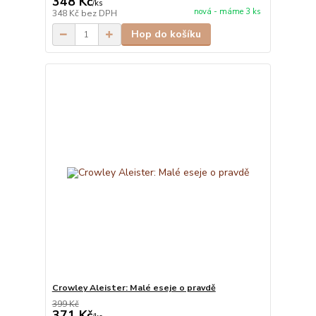
348 Kč
/
ks
nová - máme 3 ks
348 Kč
bez DPH
Hop do košíku
Crowley Aleister: Malé eseje o pravdě
399 Kč
371 Kč