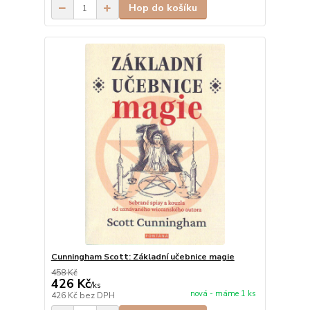
Hop do košíku
Cunningham Scott: Základní učebnice magie
458 Kč
426 Kč
/
ks
nová - máme 1 ks
426 Kč
bez DPH