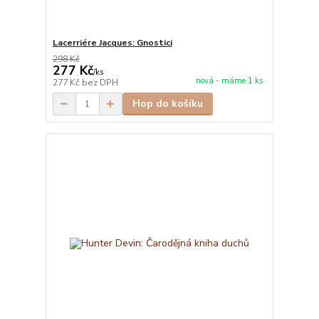
Lacerriére Jacques: Gnostici
298 Kč
277 Kč
/
ks
nová - máme 1 ks
277 Kč
bez DPH
Hop do košíku