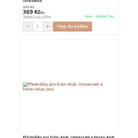
renesance
397 Kč
369 Kč
/
ks
nová - máme 1 ks
369 Kč
bez DPH
Hop do košíku
Přednášky pro Eulis-klub, Universalii a Horev-klub