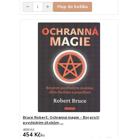
Hop do košíku
Bruce Robert: Ochranná magie - Boj proti
psychickým útokům, ...
488 Kč
454 Kč
/
ks