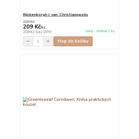
Rijckenborgh J. van: Christianopolis
225 Kč
209 Kč
/
ks
nová - máme 1 ks
209 Kč
bez DPH
Hop do košíku