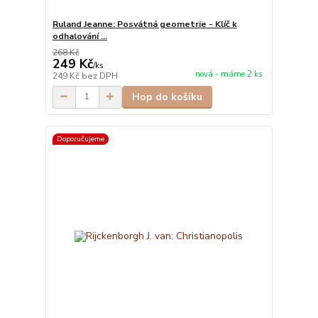
Ruland Jeanne: Posvátná geometrie - Klíč k
odhalování ...
268 Kč
249 Kč
/
ks
nová - máme 2 ks
249 Kč
bez DPH
Hop do košíku
Doporučujeme