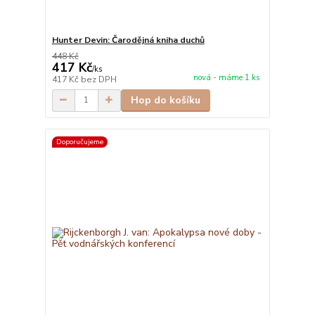
Hunter Devin: Čarodějná kniha duchů
448 Kč
417 Kč
/
ks
nová - máme 1 ks
417 Kč
bez DPH
Hop do košíku
Doporučujeme