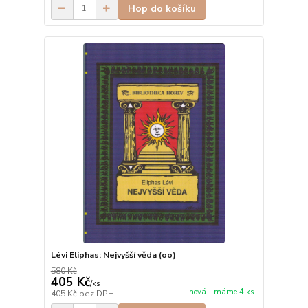
Hop do košíku
Lévi Eliphas: Nejvyšší věda (oo)
580 Kč
405 Kč
/
ks
nová - máme 4 ks
405 Kč
bez DPH