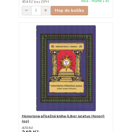
nová - máme 1 ks
454 Kč
bez DPH
Hop do košíku
Honoriova přísežná kniha (Liber iuratus Honori)
(oo)
470 Kč