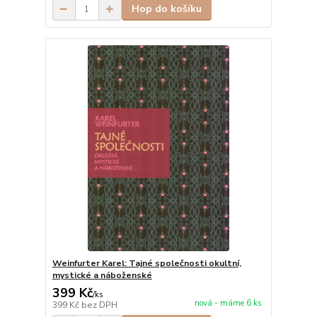
Hop do košíku
Weinfurter Karel: Tajné společnosti okultní,
mystické a náboženské
399 Kč
/
ks
nová - máme 6 ks
399 Kč
bez DPH