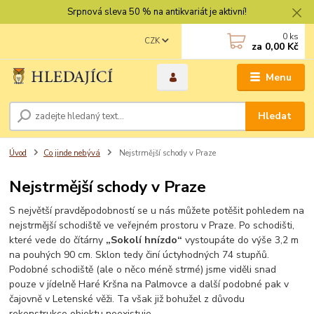
Srpnová sleva 50 % na antikvariát je aktivní!
0
ks
CZK
za
0,00 Kč
Menu
Hledat
Úvod
Co jinde nebývá
Nejstrmější schody v Praze
Nejstrmější schody v Praze
S největší pravděpodobností se u nás můžete potěšit pohledem na
nejstrmější schodiště ve veřejném prostoru v Praze. Po schodišti,
které vede do čítárny
„Sokolí hnízdo“
vystoupáte do výše 3,2 m
na pouhých 90 cm. Sklon tedy činí úctyhodných 74 stupňů.
Podobné schodiště (ale o něco méně strmé) jsme viděli snad
pouze v jídelně Haré Kršna na Palmovce a další podobné pak v
čajovně v Letenské věži. Ta však již bohužel z důvodu
rekonstrukce objektu neexistuje.