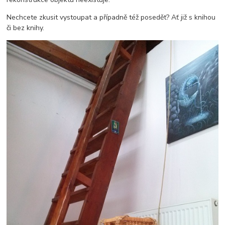
Nechcete zkusit vystoupat a případně též posedět? Ať již s knihou
či bez knihy.