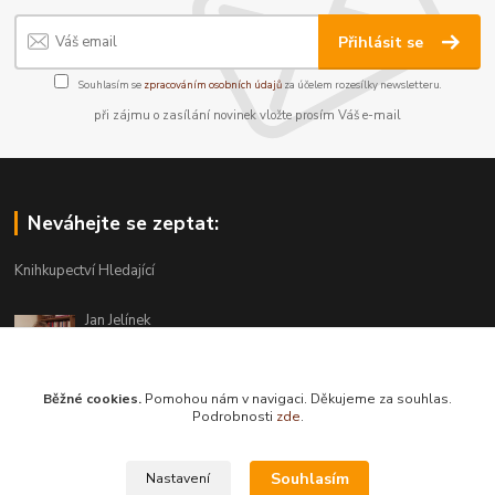
Přihlásit se
Souhlasím se
zpracováním osobních údajů
za účelem rozesílky newsletteru.
při zájmu o zasílání novinek vložte prosím Váš e-mail
Neváhejte se zeptat:
Knihkupectví Hledající
Jan Jelínek
220 873 250
Po-Pá 10-18, ve středu do 20 hodin
Běžné cookies.
Pomohou nám v navigaci. Děkujeme za souhlas.
info@hledajici.cz
Podrobnosti
zde
.
Souhlasím
Nastavení