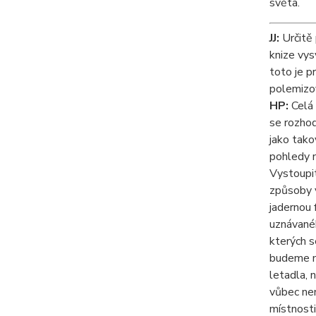
světa.
JJ:
Určitě 
knize vys
toto je p
polemizo
HP:
Celá 
se rozhod
jako tako
pohledy n
Vystoupit
způsoby v
jadernou 
uznávanéh
kterých s
budeme mí
letadla, 
vůbec nem
místnosti