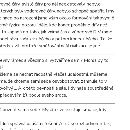
ovné čáry, svislé čáry pro něj neexistovaly, nebylo
kterých byly vodorovné čáry, nebylo schopné spatřit. I my
že hned po narození jsme vším okolo formováni takovým či
né fyzice pozorují děje, kde konec proběhne dřív než
 to zapadá do toho, jak vnímá čas a vůbec svět? V rámci
ív odehrává začátek něčeho a potom konec něčeho. To, že
dstavit, protože směřování naší civilizace je jiné.
 pevný rámec a všechno si vytváříme sami? Mohla by to
i?
Můžeme se nechat radostně vláčet událostmi, můžeme
eme, že chceme sami sebe osvobozovat, zahrnuje to v
vořivý ... A k této pevnosti a síle, kdy naše soustředěné
 především žít podle svého srdce.
á poznat sama sebe. Myslíte, že existuje situace, kdy
žádná správná paušální řešení. Ať už se rozhodneme tak,