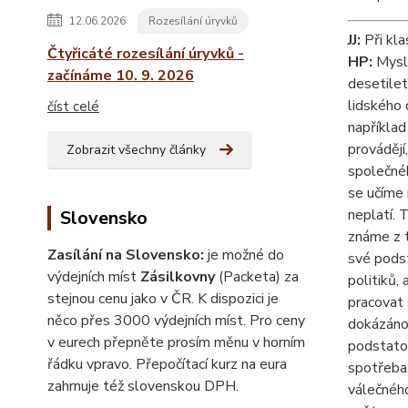
12.06.2026
Rozesílání úryvků
JJ:
Při kla
Čtyřicáté rozesílání úryvků -
HP:
Myslí
začínáme 10. 9. 2026
desetilet
lidského 
číst celé
například
provádějí
Zobrazit všechny články
společnéh
se učíme 
neplatí. T
Slovensko
známe z t
Zasílání na Slovensko:
je možné do
své podst
výdejních míst
Zásilkovny
(Packeta) za
politiků,
stejnou cenu jako v ČR. K dispozici je
pracovat 
něco přes 3000 výdejních míst. Pro ceny
dokázáno 
v eurech přepněte prosím měnu v horním
podstatou
řádku vpravo. Přepočítací kurz na eura
spotřeba,
zahrnuje též slovenskou DPH.
válečného