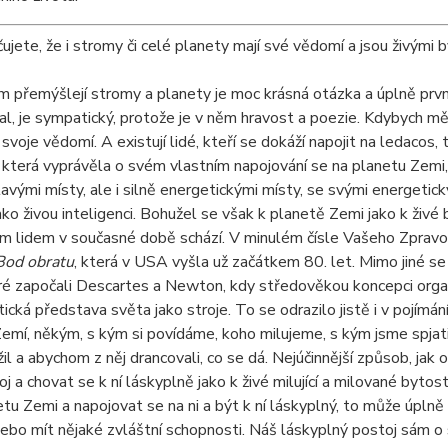
jete, že i stromy či celé planety mají své vědomí a jsou živými
 přemýšlejí stromy a planety je moc krásná otázka a úplně první
al, je sympatický, protože je v něm hravost a poezie. Kdybych m
 svoje vědomí. A existují lidé, kteří se dokáží napojit na ledacos
, která vyprávěla o svém vlastním napojování se na planetu Zemi, k
avými místy, ale i silně energetickými místy, se svými energetick
ako živou inteligenci. Bohužel se však k planetě Zemi jako k živ
ám lidem v současné době schází. V minulém čísle Vašeho Zpravod
Bod obratu
, která v USA vyšla už začátkem 80. let. Mimo jiné s
eré započali Descartes a Newton, kdy středověkou koncepci orga
ická představa světa jako stroje. To se odrazilo jistě i v pojímán
mí, někým, s kým si povídáme, koho milujeme, s kým jsme spjati
il a abychom z něj drancovali, co se dá. Nejúčinnější způsob, jak o
oj a chovat se k ní láskyplně jako k živé milující a milované bytos
etu Zemi a napojovat se na ni a být k ní láskyplný, to může úpl
nebo mít nějaké zvláštní schopnosti. Náš láskyplný postoj sám o 