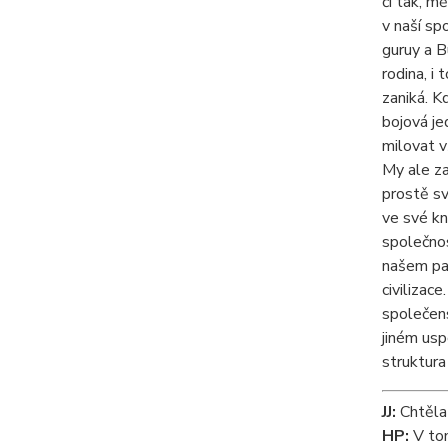
či tak, m
v naší sp
guruy a B
rodina, i
zaniká. K
bojová je
milovat v
My ale za
prostě sv
ve své k
společnos
našem par
civilizac
společens
jiném usp
struktura
JJ:
Chtěla 
HP:
V tom