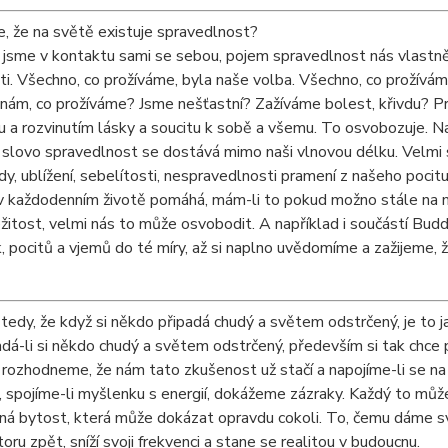
, že na světě existuje spravedlnost?
jsme v kontaktu sami se sebou, pojem spravedlnost nás vlastně 
i. Všechno, co prožíváme, byla naše volba. Všechno, co prožíváme
 nám, co prožíváme? Jsme nešťastní? Zažíváme bolest, křivdu? 
u a rozvinutím lásky a soucitu k sobě a všemu. To osvobozuje. Na
A slovo spravedlnost se dostává mimo naši vlnovou délku. Velmi s
vdy, ublížení, sebelítosti, nespravedlnosti pramení z našeho pocitu
v každodenním životě pomáhá, mám-li to pokud možno stále na my
itost, velmi nás to může osvobodit. A například i součástí Bud
 pocitů a vjemů do té míry, až si naplno uvědomíme a zažijeme, že
tedy, že když si někdo připadá chudý a světem odstrčený, je to j
dá-li si někdo chudý a světem odstrčený, především si tak chce při
rozhodneme, že nám tato zkušenost už stačí a napojíme-li se na naš
, spojíme-li myšlenku s energií, dokážeme zázraky. Každý to můž
 bytost, která může dokázat opravdu cokoli. To, čemu dáme svůj
oru zpět, sníží svoji frekvenci a stane se realitou v budoucnu.