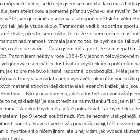
o můj vnitřní náboj, se kterým jsem se narodila. Jako malá holka 
měla jsem ateistickou a poměrně přísnou výchovu, ale myslím, že 
m světě jsem ji zdárně absolvovala, alespoň v dětském věku. Pos
lo tak, jak je všude okolo. Tatínek nás vedl k radosti ze sportu a
stné chvíle, přesto jsem tušila, že to, že se sem rodíme, musí mít
 marnost nad marnost. Vnímala jsem to tak, že bych se do takovéh
né, o něco se snažit ... Často jsem měla pocit, že sem nepatřím, že
cích. Potom jsem někdy v roce 1984-5 v jednom tělovýchovném od
ných jógových seminářích dostávala k myšlenkám a pohledům na s
, jak to pro mě bylo krásné, radostné, osvobozující... Měla jsem
půjčovali texty v samizdatu nebo vyprávěli, jakou úžasnou knížku 
ických materialistických idejí dostávala k esencím knížek jako jsou
 Bruntona ... Nikdy nezapomenu, jaké radostné zarezonování jsem
 že to nejzákladnější je soustředit se na myšlenku "kdo jsem já".
 doma." A pokud bych měla ještě pokračovat, tak bych řekla, že v
želem. I po 9 letech soužití můžu říct, že neznám láskyplnější, so
plnost, soucit a hravost vedle vás povznáší, nabíjí, léčí, osvoboz
ani o mystice ani o ničem jiném, ale u něj vidím, jak vypadá skute
ího života.