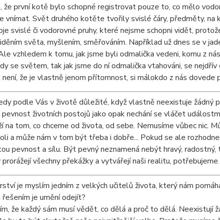
se, že první kotě bylo schopné registrovat pouze to, co mělo vodor
e vnímat. Svět druhého kotěte tvořily svislé čáry, předměty, na 
e svislé či vodorovné pruhy, které nejsme schopni vidět, proto
děním světa, myšlením, směřováním. Například už dnes se v jader
Ale vzhledem k tomu, jak jsme byli odmalička vedeni, komu z nás
dy se světem, tak jak jsme do ní odmalička vtahováni, se nejdř
 není, že je vlastně jenom přítomnost, si málokdo z nás dovede pře
edy podle Vás v životě důležité, když vlastně neexistuje žádný
i pevnost životních postojů jako opak nechání se vláčet událostm
í na tom, co chceme od života, od sebe. Nemusíme vůbec nic. 
oli a může nám v tom být třeba i dobře... Pokud se ale rozhodn
tou pevnost a sílu. Být pevný neznamená nebýt hravý, radostný, t
prorážejí všechny překážky a vytvářejí naši realitu, potřebujeme
ství je myslím jedním z velkých učitelů života, který nám pomáh
řešením je umění odejít?
m, že každý sám musí vědět, co dělá a proč to dělá. Neexistují 