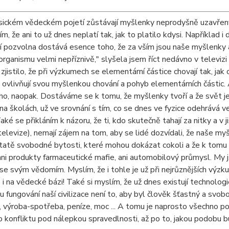
sickém vědeckém pojetí zůstávají myšlenky neprodyšně uzavřeny v
m, že ani to už dnes neplatí tak, jak to platilo kdysi. Například 
í pozvolna dostává esence toho, že za vším jsou naše myšlenky a 
organismu velmi nepříznivě," slyšela jsem říct nedávno v televizi 
 zjistilo, že při výzkumech se elementární částice chovají tak, jak
, ovlivňují svou myšlenkou chování a pohyb elementárních částic
o, naopak. Dostáváme se k tomu, že myšlenky tvoří a že svět je ta
na školách, už ve srovnání s tím, co se dnes ve fyzice odehrá
aké se přikláním k názoru, že ti, kdo skutečně tahají za nitky a v j
elevize), nemají zájem na tom, aby se lidé dozvídali, že naše myšl
atě svobodné bytosti, které mohou dokázat cokoli a že k tomu v
 ani produkty farmaceutické mafie, ani automobilový průmysl. My
se svým vědomím. Myslím, že i tohle je už při nejrůznějších vý
i na vědecké bázi! Také si myslím, že už dnes existují technolog
 fungování naší civilizace není to, aby byl člověk šťastný a svobo
 výroba-spotřeba, peníze, moc ... A tomu je naprosto všechno pod
 konfliktu pod nálepkou spravedlnosti, až po to, jakou podobu