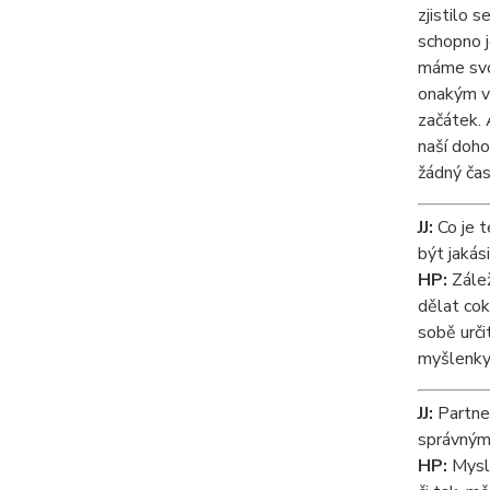
zjistilo 
schopno j
máme svoj
onakým vi
začátek. 
naší doho
žádný čas
JJ:
Co je t
být jakás
HP:
Zálež
dělat cok
sobě urči
myšlenky 
JJ:
Partner
správným 
HP:
Myslí