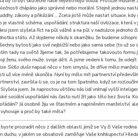
ěla by to být skutečně naše nejvnitřnější volba. Protože musíme žít
olečnosti chápáno jako správné nebo morální. Stejně jednou na
uddhy, zákony a přikázání ... Zcela jistě může nastat situace, kdy
 to je vlastně schéma, uspořádání, struktura naší civilizace, která 
desi jsem slyšela říct na půl vážně a na půl v nadsázce jednoho č
dnotka státu. Až dojdeme někdy k okamžiku, že budeme schopni 
šechny bytosti jako své nejbližší nebo jako sama sebe (to už se se
tím tady na světě žijeme tak, že potřebujeme takovouto formu ji
oji ženu, svého muže, svoje děti. A jsme vedeni k tomu, že odejít
nize
Sídlo duše
napsal něco v tom smyslu, že dříve mělo manželst
ti už více méně skončila. Nyní by mělo mít partnerství především
tnerství, završila-li se, co je na tom špatného, když se rozloučí
e. Slyšela jsem, že naprostou většinu nás lidí vnímají vyšší intelig
ké sociální uspořádání nás často nutí žít jako tělo bez života. Ko
ořádání? Já osobně žiju ve šťastném a naplněném manželství, al
 vyhovuje a proč by také měla?
byste prozradit něco z dalších oblastí, jimiž se Vy či Vaše rodin
 duchu, v jakém se obsahově zaměřuje Vaše knihkupectví Hledají