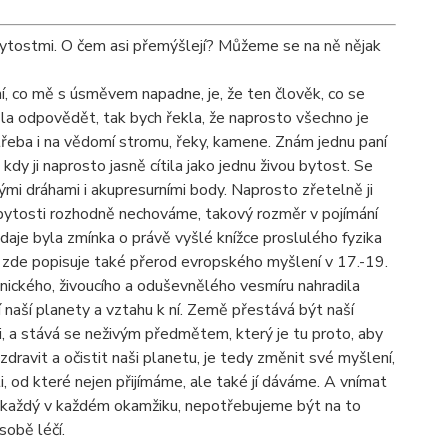
 bytostmi. O čem asi přemýšlejí? Můžeme se na ně nějak
, co mě s úsměvem napadne, je, že ten člověk, co se
ěla odpovědět, tak bych řekla, že naprosto všechno je
, třeba i na vědomí stromu, řeky, kamene. Znám jednu paní
dy ji naprosto jasně cítila jako jednu živou bytost. Se
ými dráhami i akupresurními body. Naprosto zřetelně ji
é bytosti rozhodně nechováme, takový rozměr v pojímání
aje byla zmínka o právě vyšlé knížce proslulého fyzika
e zde popisuje také přerod evropského myšlení v 17.-19.
nického, živoucího a oduševnělého vesmíru nahradila
í naší planety a vztahu k ní. Země přestává být naší
, a stává se neživým předmětem, který je tu proto, aby
zdravit a očistit naši planetu, je tedy změnit své myšlení,
ti, od které nejen přijímáme, ale také jí dáváme. A vnímat
ně každý v každém okamžiku, nepotřebujeme být na to
sobě léčí.