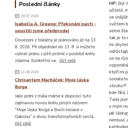
Poslední články
HP:
Byl t
učitelé, 
30.07.2026
ve vnější
Isabella A. Greene: Překonání pasti -
světem by
spustili jsme předprodej
velmi šťa
tak je to
Dovezení z tiskárny je plánováno již na 13.
mi zbyteč
8. 2026. Při objednání do 13. 8. si můžete
odrůstají
vybrat jednu z pěti prémií v podobě knihy
se na růz
zdarma. Konkrétní va...
číst celé
vzpomínám
kteří mi 
11.06.2026
socialist
Chrisantem Macháček: Moje láska
stezka
P.
Iboga
kde říká,
Jako jedni z mála máme k dispozici tuto
Tady jsem
zajímavou novou knihu plným názvem
s mým man
"Moje láska Iboga a Bwiti iniciace v
jak lásky
Gabonu" o dvou transformativních cestá...
nemluví, 
číst celé
každodenn