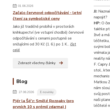
01.06.2026
JJ:
Naznaču
Začalo červnové odpočítávání - letní
napojit?
čtení za symbolické ceny
HP:
O čem
Jako již tradičně probíhá v prostorách
takhle pt
knihkupectví (ve vstupní chodbě) červnové
živé a má
odpočítávání s cenami postupně se
léčitelku
snižujícími od 30 Kč (1. 6.) po 1 K...
číst
svými bol
celé
vnímala j
reality n
Zobrazit všechny články
F. Capry
stol., kt
mechanist
Blog
Matkou Ze
nám slouž
27.06.2026
E-novinky
svůj post
naši plan
Pjér la Šé'z: Smělé Rozpaky (pro
léčitelé 
prvních 10 s prémií zdarma) |