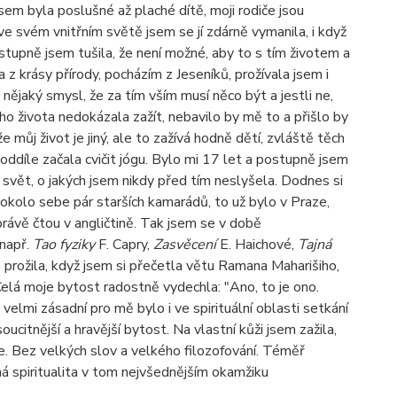
jsem byla poslušné až plaché dítě, moji rodiče jsou
ve svém vnitřním světě jsem se jí zdárně vymanila, i když
tupně jsem tušila, že není možné, aby to s tím životem a
 z krásy přírody, pocházím z Jeseníků, prožívala jsem i
 nějaký smysl, že za tím vším musí něco být a jestli ne,
o života nedokázala zažít, nebavilo by mě to a přišlo by
 můj život je jiný, ale to zažívá hodně dětí, zvláště těch
díle začala cvičit jógu. Bylo mi 17 let a postupně jsem
vět, o jakých jsem nikdy před tím neslyšela. Dodnes si
 okolo sebe pár starších kamarádů, to už bylo v Praze,
právě čtou v angličtině. Tak jsem se v době
 např.
Tao fyziky
F. Capry,
Zasvěcení
E. Haichové,
Tajná
 prožila, když jsem si přečetla větu Ramana Maharišiho,
 Celá moje bytost radostně vydechla: "Ano, to je ono.
elmi zásadní pro mě bylo i ve spirituální oblasti setkání
ucitnější a hravější bytost. Na vlastní kůži jsem zažila,
uje. Bez velkých slov a velkého filozofování. Téměř
čná spiritualita v tom nejvšednějším okamžiku