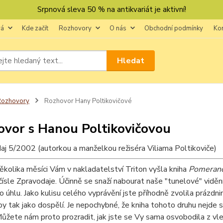
Srpnová sleva 50 % na antikvariát je aktivní!
vá
Kde začít
Rozhovory
O nás
Obchodní podmínky
Ko
Hledat
Rozhovory
Rozhovor Hany Poltikovičové
vor s Hanou Poltikovičovou
aj 5/2002 (autorkou a manželkou režiséra Viliama Poltikoviče)
kolika měsíci Vám v nakladatelství Triton vyšla kniha
Pomeranč
ísle Zpravodaje. Účinně se snaží nabourat naše "tunelové" viděn
 úhlu. Jako kulisu celého vyprávění jste příhodně zvolila prázdn
y tak jako dospělí. Je nepochybné, že kniha tohoto druhu nejde 
Můžete nám proto prozradit, jak jste se Vy sama osvobodila z vl