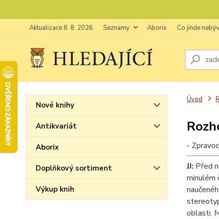
Aktualizace 8. 8. 2026
Seznamy
Aborix
Co jinde nebý
Úvod
Nové knihy
Rozho
Antikvariát
- Zpravod
Aborix
JJ:
Před ně
Doplňkový sortiment
minulém č
Výkup knih
naučeného
stereotyp
oblasti. 