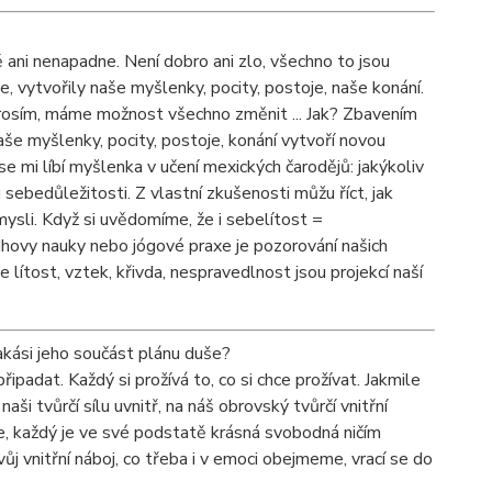
ani nenapadne. Není dobro ani zlo, všechno to jsou
, vytvořily naše myšlenky, pocity, postoje, naše konání.
Prosím, máme možnost všechno změnit ... Jak? Zbavením
še myšlenky, pocity, postoje, konání vytvoří novou
e mi líbí myšlenka v učení mexických čarodějů: jakýkoliv
 sebedůležitosti. Z vlastní zkušenosti můžu říct, jak
sli. Když si uvědomíme, že i sebelítost =
dhovy nauky nebo jógové praxe je pozorování našich
 lítost, vztek, křivda, nespravedlnost jsou projekcí naší
akási jeho součást plánu duše?
padat. Každý si prožívá to, co si chce prožívat. Jakmile
i tvůrčí sílu uvnitř, na náš obrovský tvůrčí vnitřní
e, každý je ve své podstatě krásná svobodná ničím
 vnitřní náboj, co třeba i v emoci obejmeme, vrací se do