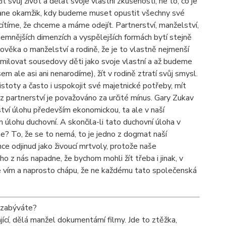
 svůj život a dělat svoje vlastní zkušenosti, ne to, co je
stane okamžik, kdy budeme muset opustit všechny své
 cítíme, že chceme a máme odejít. Partnerství, manželství,
v jemnějších dimenzích a vyspělejších formách bytí stejně
lověka o manželství a rodině, že je to vlastně nejmenší
milovat sousedovy děti jako svoje vlastní a až budeme
m ale asi ani nenarodíme), žít v rodině ztratí svůj smysl.
stoty a často i uspokojit své majetnické potřeby, mít
 z partnerství je považováno za určité mínus. Gary Zukav
ví úlohu především ekonomickou, ta ale v naší
 úlohu duchovní. A skončila-li tato duchovní úloha v
me? To, že se to nemá, to je jedno z dogmat naší
ence odjinud jako živoucí mrtvoly, protože naše
ho z nás napadne, že bychom mohli žít třeba i jinak, v
e vím a naprosto chápu, že ne každému tato společenská
a zabýváte?
cí, dělá manžel dokumentární filmy. Jde to ztěžka,