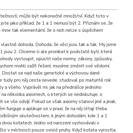
utečností, může být nekonečné množství. Když toto v
ste jako příklad, že 1 a 1 nemusí být 2. Přiznám se, že
dle mne tak elementární, že o nich nelze s úspěchem
 vlastně dohoda. Dohoda, že věci jsou tak a tak. My jsme
 1 jsou 2. Chceme-li ale pronikat k podstatě bytí, která
ohody vystoupit, opustit naše normy, zákony, způsoby,
Abychom mohli zažít řešení, musíme změnit své vědomí.
u. Dostat se nad naše genetické a výchovou dané
že tudy pro něj cesta nevede, studoval po maturitě rok
y a všeho. Vyprávěl mi, jak na přednášce jednoho
na několika axiomech, o kterých se nediskutuje, o
h se vše odvíjí. Pokud se však axiomy stanoví jiné a jinak,
unguje a aplikuje se v praxi, že na něj létají třeba
ě odlišným skutečnostem, k jiným dohodám, kde 1 a 1
 dvou koťatech. Jedno od narození vychovávali v
o v místnosti pouze svislé pruhy. Když koťata vyrostla,