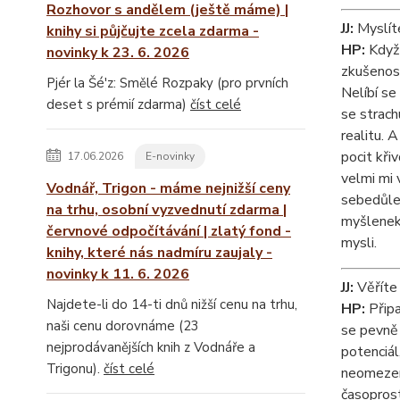
Rozhovor s andělem (ještě máme) |
JJ:
Myslíte
knihy si půjčujte zcela zdarma -
HP:
Když 
novinky k 23. 6. 2026
zkušenost
Pjér la Šé'z: Smělé Rozpaky (pro prvních
Nelíbí se
deset s prémií zdarma)
číst celé
se strach
realitu. 
pocit kři
17.06.2026
E-novinky
velmi mi 
Vodnář, Trigon - máme nejnižší ceny
sebedůlež
na trhu, osobní vyzvednutí zdarma |
myšlenek,
červnové odpočítávání | zlatý fond -
mysli.
knihy, které nás nadmíru zaujaly -
novinky k 11. 6. 2026
JJ:
Věříte 
Najdete-li do 14-ti dnů nižší cenu na trhu,
HP:
Připa
naši cenu dorovnáme (23
se pevně 
nejprodávanějších knih z Vodnáře a
potenciál
Trigonu).
číst celé
neomezená
časoprost