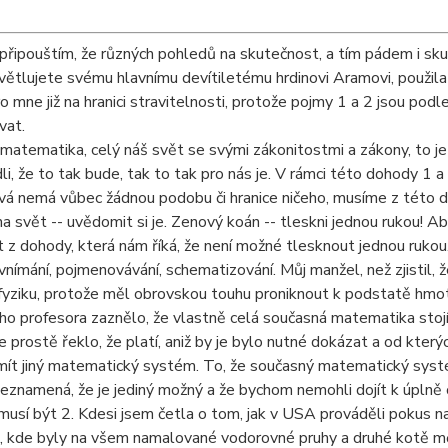
připouštím, že různých pohledů na skutečnost, a tím pádem i sk
větlujete svému hlavnímu devítiletému hrdinovi Aramovi, použila j
ro mne již na hranici stravitelnosti, protože pojmy 1 a 2 jsou po
vat.
matematika, celý náš svět se svými zákonitostmi a zákony, to je
li, že to tak bude, tak to tak pro nás je. V rámci této dohody 1 a
vá nemá vůbec žádnou podobu či hranice ničeho, musíme z této d
a svět -- uvědomit si je. Zenový koán -- tleskni jednou rukou! 
 z dohody, která nám říká, že není možné tlesknout jednou ruko
nímání, pojmenovávání, schematizování. Můj manžel, než zjistil, 
fyziku, protože měl obrovskou touhu proniknout k podstatě hmot
o profesora zaznělo, že vlastně celá současná matematika stojí 
e prostě řeklo, že platí, aniž by je bylo nutné dokázat a od kterýc
t jiný matematický systém. To, že současný matematický systém f
neznamená, že je jediný možný a že bychom nemohli dojít k úpln
usí být 2. Kdesi jsem četla o tom, jak v USA prováděli pokus na
, kde byly na všem namalované vodorovné pruhy a druhé kotě měl