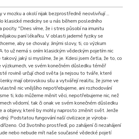
 mozku a okolí nijak bezprostředně neovlivňují ...
i do klasické medicíny se u nás během posledního
pocity. "Dnes víme, že i stres působí na imunitu
nějakou paní lékařku. V oblasti jaderné fyziky se
 chceme, aby se chovaly. Jinými slovy, ti, co výzkum
. A to už nemá s oním klasickým vědeckým pojetím nic
kový, jaký si myslíme, že je. Kdesi jsem četla, že to, co
vá ve výzkumech, ve svém konečném důsledku téměř
isté rovině určují chod světa (a nejsou to tváře, které
enky mají obrovskou sílu a vytvářejí realitu, že jsme ve
lastně nic vnějšího nepotřebujeme, ani rozhodování
 jsme ti, kdo můžeme měnit věci, nepotřebujeme nic, než
zkumech vědomí, tak či onak ve svém konečném důsledku
ie a objevy, které by mohly naprosto změnit svět. Jenže
dný. Podstatou fungování naší civilizace je výroba-
řízeno. Od životního prostředí, po zahájení či nezahájení
 bude nebo nebude mít naše současné vědecké pojetí