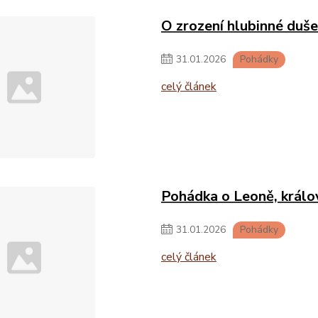
O zrození hlubinné duš
31
.
01
.
2026
Pohádky
celý článek
Pohádka o Leoně, králo
31
.
01
.
2026
Pohádky
celý článek