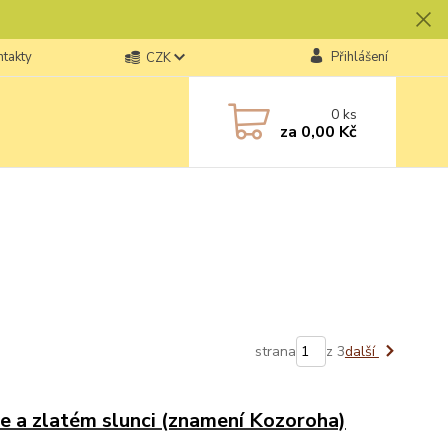
ntakty
Přihlášení
CZK
0
ks
za
0,00 Kč
strana
z 3
další
 a zlatém slunci (znamení Kozoroha)