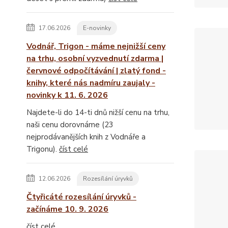
17.06.2026
E-novinky
Vodnář, Trigon - máme nejnižší ceny
na trhu, osobní vyzvednutí zdarma |
červnové odpočítávání | zlatý fond -
knihy, které nás nadmíru zaujaly -
novinky k 11. 6. 2026
Najdete-li do 14-ti dnů nižší cenu na trhu,
naši cenu dorovnáme (23
nejprodávanějších knih z Vodnáře a
Trigonu).
číst celé
12.06.2026
Rozesílání úryvků
Čtyřicáté rozesílání úryvků -
začínáme 10. 9. 2026
číst celé