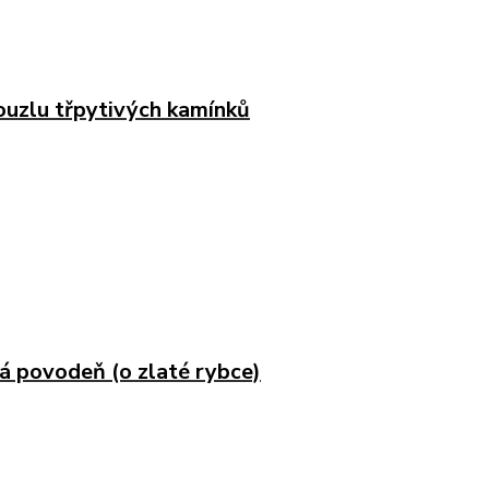
uzlu třpytivých kamínků
á povodeň (o zlaté rybce)