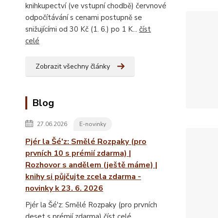
knihkupectví (ve vstupní chodbě) červnové
odpočítávání s cenami postupně se
snižujícími od 30 Kč (1. 6.) po 1 K...
číst
celé
Zobrazit všechny články
Blog
27.06.2026
E-novinky
Pjér la Šé'z: Smělé Rozpaky (pro
prvních 10 s prémií zdarma) |
Rozhovor s andělem (ještě máme) |
knihy si půjčujte zcela zdarma -
novinky k 23. 6. 2026
Pjér la Šé'z: Smělé Rozpaky (pro prvních
deset s prémií zdarma)
číst celé