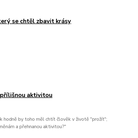
terý se chtěl zbavit krásy
 přílišnou aktivitou
 hodně by toho měl chtít člověk v životě "prožít";
 změnám a přehnanou aktivitou?"