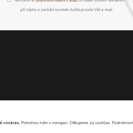
Souhlasím se
zpracováním osobních údajů
za účelem rozesílky newsletteru.
při zájmu o zasílání novinek vložte prosím Váš e-mail
é cookies.
Pomohou nám v navigaci. Děkujeme za souhlas. Podrobnos