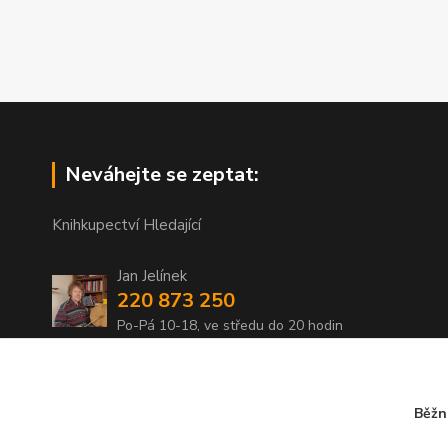
Neváhejte se zeptat:
Knihkupectví Hledající
Jan Jelínek
220 873 250
Po-Pá 10-18, ve středu do 20 hodin
info@hledajici.cz
Běžn