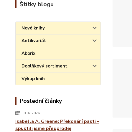
Štítky blogu
Nové knihy
Antikvariát
Aborix
Doplňkový sortiment
Výkup knih
Poslední články
30.07.2026
Isabella A. Greene: Překonání pasti -
spustili jsme předprodej