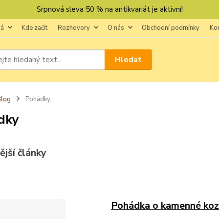
Srpnová sleva 50 % na antikvariát je aktivní!
vá
Kde začít
Rozhovory
O nás
Obchodní podmínky
Ko
Hledat
Blog
Pohádky
dky
ější články
Pohádka o kamenné koze