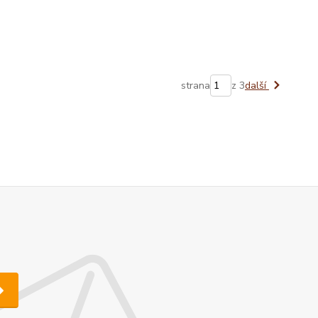
strana
z 3
další