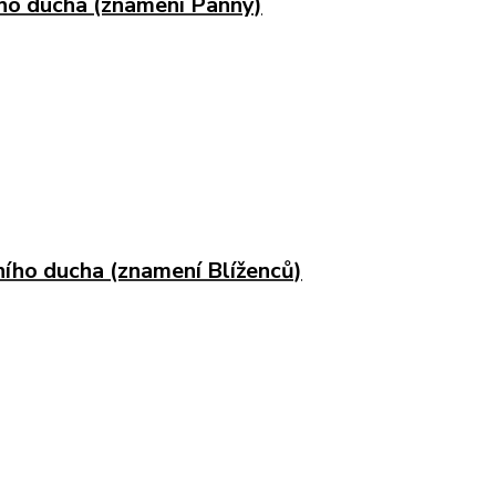
ho ducha (znamení Panny)
ního ducha (znamení Blíženců)