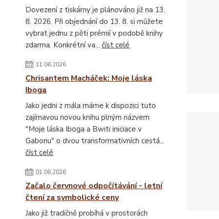
Dovezení z tiskárny je plánováno již na 13.
8. 2026. Při objednání do 13. 8. si můžete
vybrat jednu z pěti prémií v podobě knihy
zdarma. Konkrétní va...
číst celé
11.06.2026
Chrisantem Macháček: Moje láska
Iboga
Jako jedni z mála máme k dispozici tuto
zajímavou novou knihu plným názvem
"Moje láska Iboga a Bwiti iniciace v
Gabonu" o dvou transformativních cestá...
číst celé
01.06.2026
Začalo červnové odpočítávání - letní
čtení za symbolické ceny
Jako již tradičně probíhá v prostorách