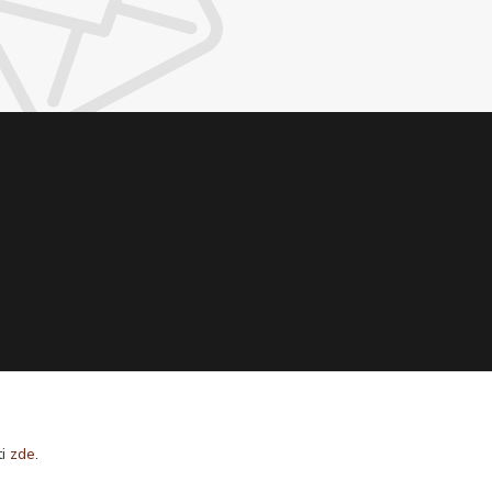
ti
zde
.