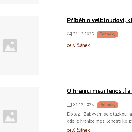
Příběh o velbloudovi, k
31
.
12
.
2025
Pohádky
celý článek
O hranici mezi leností a
31
.
12
.
2025
Pohádky
Dotaz: "Zabývám se otázkou, jak
kde je hranice mezi leností ke
celý článek