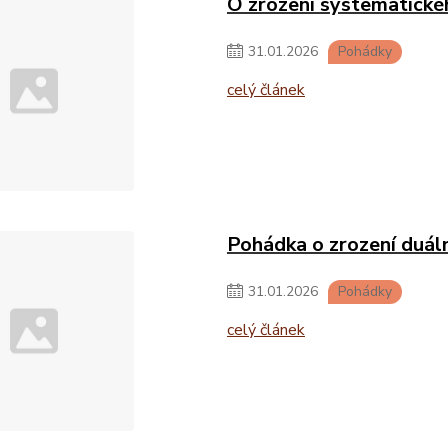
O zrození systematické
31
.
01
.
2026
Pohádky
celý článek
Pohádka o zrození duál
31
.
01
.
2026
Pohádky
celý článek