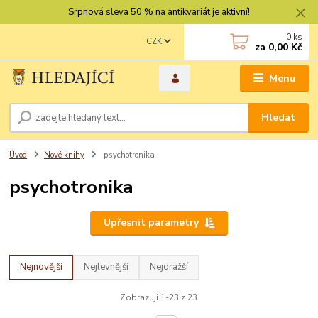
Srpnová sleva 50 % na antikvariát je aktivní!
0
ks
CZK
za
0,00 Kč
Menu
Hledat
Úvod
Nové knihy
psychotronika
psychotronika
Upřesnit parametry
Nejnovější
Nejlevnější
Nejdražší
Zobrazuji 1-23 z 23