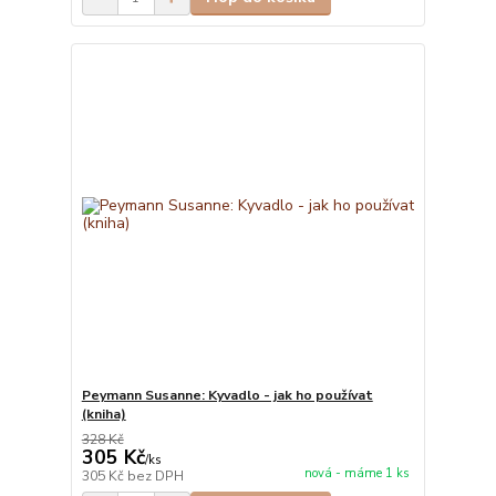
Peymann Susanne: Kyvadlo - jak ho používat
(kniha)
328 Kč
305 Kč
/
ks
nová - máme 1 ks
305 Kč
bez DPH