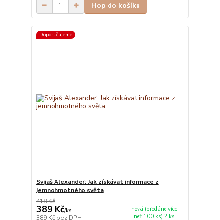
Hop do košíku
Doporučujeme
Svijaš Alexander: Jak získávat informace z
jemnohmotného světa
418 Kč
389 Kč
nová (prodáno více
/
ks
než 100 ks) 2 ks
389 Kč
bez DPH