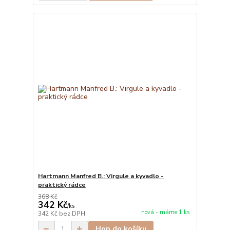
Hartmann Manfred B.: Virgule a kyvadlo -
praktický rádce
368 Kč
342 Kč
/
ks
nová - máme 1 ks
342 Kč
bez DPH
Hop do košíku