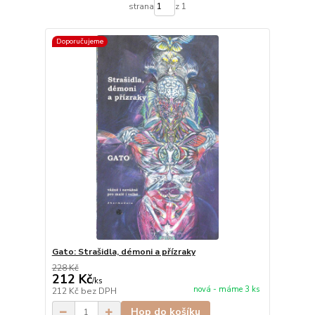
strana
z 1
Doporučujeme
Gato: Strašidla, démoni a přízraky
228 Kč
212 Kč
/
ks
nová - máme 3 ks
212 Kč
bez DPH
Hop do košíku