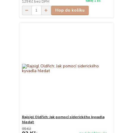
také) 1 ks
129 Kč
bez DPH
Hop do košíku
Rajsigl Oldřich: Jak pomocí siderického kyvadla
hledat
99 Kč