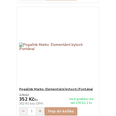
Pogačnik Marko: Elementární bytosti /Fontána/
378 Kč
352 Kč
nová (prodáno více
/
ks
než 100 ks) 2 ks
352 Kč
bez DPH
Hop do košíku