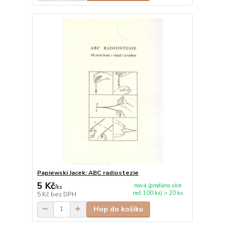
Papiewski Jacek: ABC radiostezie
5 Kč
nová (prodáno více
/
ks
než 100 ks) > 20 ks
5 Kč
bez DPH
Hop do košíku