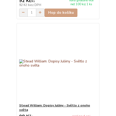
92 Kč
nová (prodáno více
/
ks
než 100 ks) 1 ks
92 Kč
bez DPH
Hop do košíku
Stead William: Dopisy Juliiny - Světlo z onoho
světa