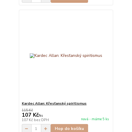
Kardec Allan: Křesťanský spiritismus
115 Kč
107 Kč
/
ks
nová - máme 5 ks
107 Kč
bez DPH
Hop do košíku