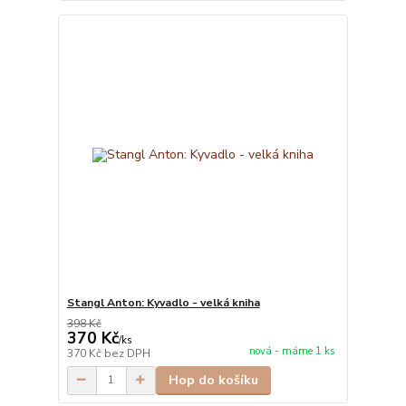
Stangl Anton: Kyvadlo - velká kniha
398 Kč
370 Kč
/
ks
nová - máme 1 ks
370 Kč
bez DPH
Hop do košíku