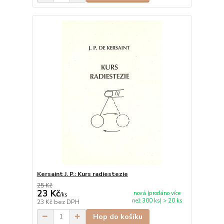
Kersaint J. P.: Kurs radiestezie
25 Kč
23 Kč
nová (prodáno více
/
ks
než 300 ks) > 20 ks
23 Kč
bez DPH
Hop do košíku