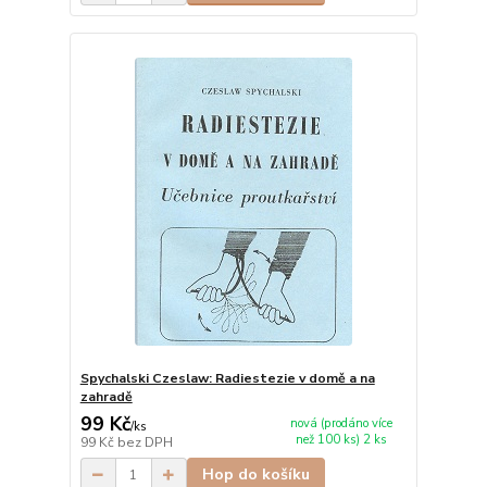
Spychalski Czeslaw: Radiestezie v domě a na
zahradě
99 Kč
nová (prodáno více
/
ks
než 100 ks) 2 ks
99 Kč
bez DPH
Hop do košíku