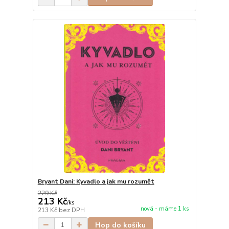
Bryant Dani: Kyvadlo a jak mu rozumět
229 Kč
213 Kč
/
ks
nová - máme 1 ks
213 Kč
bez DPH
Hop do košíku