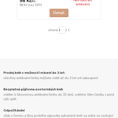
98 Kč
není nová ani
/
ks
antikvární
98 Kč
bez DPH
Detail
strana
z 1
Prodej knih s možností vrácení do 3 let
všechny antikvární knihy můžete vrátit až do 3 let od zakoupení
Bezplatná půjčovna esoterických knih
vrátíte-li libovolnou antikvární knihu do 33 dnů, vrátíme Vám částku v plné
výši zpět
Odpočítávání
vždy v červnu a říjnu probíhá výprodej vybraných knih za stále se snižující