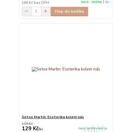
nová - máme 1 ks
166 Kč
bez DPH
Hop do košíku
Setox Martin: Esoterika kolem nás
139 Kč
129 Kč
nová (antikvární je
/
ks