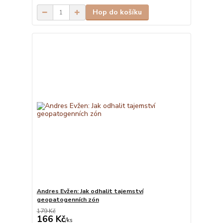
Hop do košíku
Andres Evžen: Jak odhalit tajemství
geopatogenních zón
179 Kč
166 Kč
/
ks