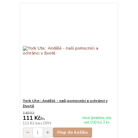
York Ute:: Andělé - naši pomocníci a ochránci v
životě
148 Kč
111 Kč
nová (prodáno více
/
ks
než 100 ks) 2 ks
111 Kč
bez DPH
Hop do košíku