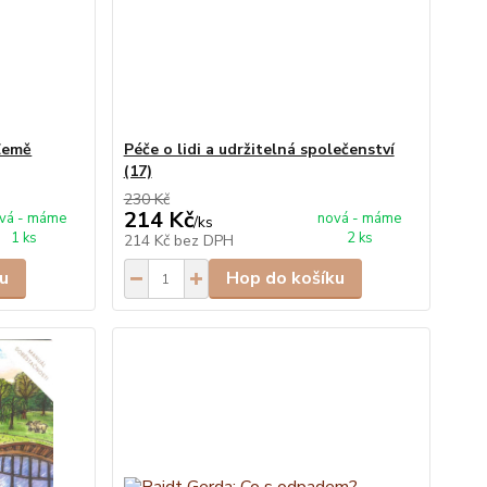
Země
Péče o lidi a udržitelná společenství
(17)
230 Kč
214 Kč
vá - máme
nová - máme
/
ks
1 ks
2 ks
214 Kč
bez DPH
u
Hop do košíku