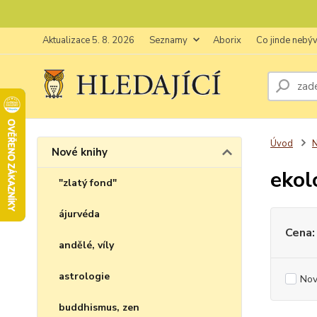
Aktualizace 5. 8. 2026
Seznamy
Aborix
Co jinde nebý
Úvod
N
Nové knihy
ekol
"zlatý fond"
ájurvéda
Cena:
andělé, víly
astrologie
Nov
buddhismus, zen