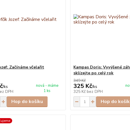
ozef: Začínáme včelařit
Kampas Doris: Vyvýšené záh
sklízejte po celý rok
349 Kč
č
325 Kč
nová - máme
no
/
ks
/
ks
1 ks
ez DPH
325 Kč
bez DPH
Hop do košíku
Hop do košík
čujeme