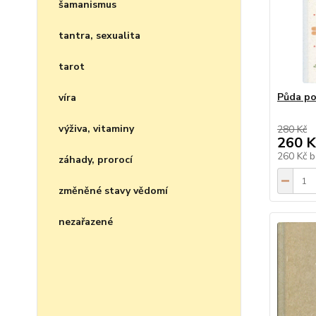
šamanismus
tantra, sexualita
tarot
Půda po
víra
výživa, vitaminy
280 Kč
260 K
260 Kč
b
záhady, prorocí
změněné stavy vědomí
nezařazené