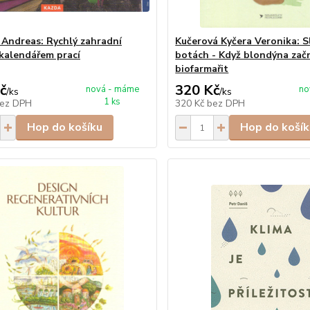
 Andreas: Rychlý zahradní
Kučerová Kyčera Veronika: S
 kalendářem prací
botách - Když blondýna zač
biofarmařit
č
320 Kč
nová - máme
no
/
ks
/
ks
1 ks
ez DPH
320 Kč
bez DPH
Hop do košíku
Hop do košík