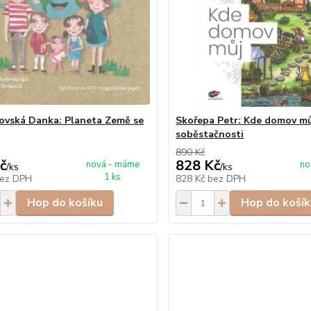
vská Danka: Planeta Země se
Skořepa Petr: Kde domov mů
soběstačnosti
890 Kč
č
828 Kč
nová - máme
no
/
ks
/
ks
1 ks
ez DPH
828 Kč
bez DPH
Hop do košíku
Hop do košík