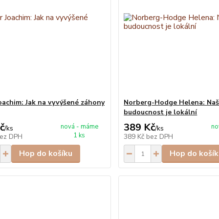
oachim: Jak na vyvýšené záhony
Norberg-Hodge Helena: Na
budoucnost je lokální
č
389 Kč
nová - máme
no
/
ks
/
ks
1 ks
ez DPH
389 Kč
bez DPH
Hop do košíku
Hop do košík