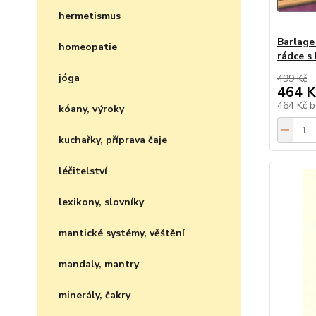
hermetismus
Barlage
homeopatie
rádce s
jóga
499 Kč
464 K
464 Kč
b
kóany, výroky
kuchařky, příprava čaje
léčitelství
lexikony, slovníky
mantické systémy, věštění
mandaly, mantry
minerály, čakry