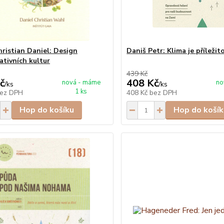
ristian Daniel: Design
Daniš Petr: Klima je příležit
ativních kultur
439 Kč
č
408 Kč
nová - máme
no
/
ks
/
ks
1 ks
ez DPH
408 Kč
bez DPH
Hop do košíku
Hop do košík