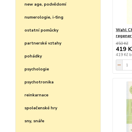
new age, podvědomí
numerologie, i-ťing
Wahl Ch
ostatní pomůcky
regener
partnerské vztahy
450 Kč
419 K
419 Kč
b
pohádky
psychologie
psychotronika
reinkarnace
společenské hry
sny, snáře