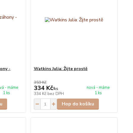
ony -
Watkins Julia: Žijte prostě
359 Kč
334 Kč
vá - máme
nová - máme
/
ks
1 ks
1 ks
334 Kč
bez DPH
u
Hop do košíku