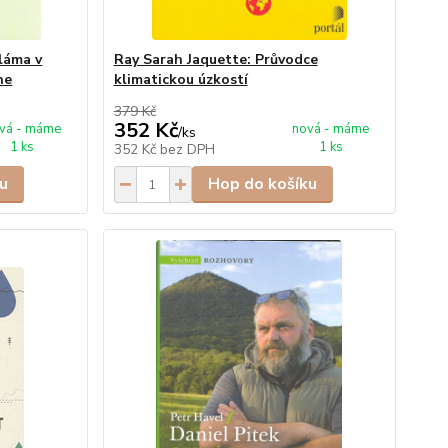
láma v
Ray Sarah Jaquette: Průvodce
ne
klimatickou úzkostí
379 Kč
352 Kč
vá - máme
nová - máme
/
ks
1 ks
1 ks
352 Kč
bez DPH
u
Hop do košíku