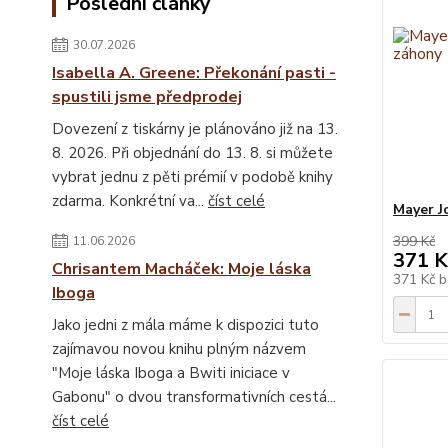
Poslední články
30.07.2026
Isabella A. Greene: Překonání pasti -
spustili jsme předprodej
Dovezení z tiskárny je plánováno již na 13.
8. 2026. Při objednání do 13. 8. si můžete
vybrat jednu z pěti prémií v podobě knihy
zdarma. Konkrétní va...
číst celé
Mayer J
399 Kč
11.06.2026
371 K
Chrisantem Macháček: Moje láska
371 Kč
b
Iboga
Jako jedni z mála máme k dispozici tuto
zajímavou novou knihu plným názvem
"Moje láska Iboga a Bwiti iniciace v
Gabonu" o dvou transformativních cestá...
číst celé