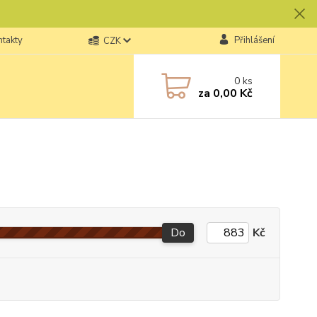
ntakty
Přihlášení
CZK
0
ks
za
0,00 Kč
Do
Kč