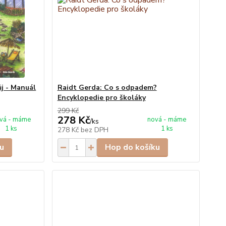
j - Manuál
Raidt Gerda: Co s odpadem?
Encyklopedie pro školáky
299 Kč
278 Kč
vá - máme
nová - máme
/
ks
1 ks
1 ks
278 Kč
bez DPH
u
Hop do košíku