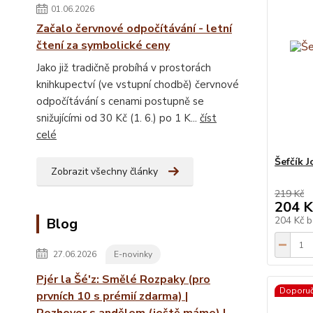
01.06.2026
Začalo červnové odpočítávání - letní
čtení za symbolické ceny
Jako již tradičně probíhá v prostorách
knihkupectví (ve vstupní chodbě) červnové
odpočítávání s cenami postupně se
snižujícími od 30 Kč (1. 6.) po 1 K...
číst
celé
Šefčík J
Zobrazit všechny články
219 Kč
204 K
204 Kč
b
Blog
27.06.2026
E-novinky
Pjér la Šé'z: Smělé Rozpaky (pro
Doporu
prvních 10 s prémií zdarma) |