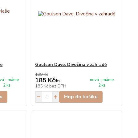
še
Goulson Dave: Divočina v zahradě
199 Kč
185 Kč
vá - máme
nová - máme
/
ks
2 ks
2 ks
185 Kč
bez DPH
u
Hop do košíku