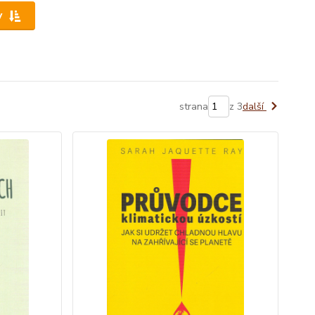
y
strana
z 3
další