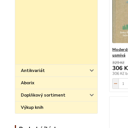
Moderdo
usmívá
329 Kč
306 K
Antikvariát
306 Kč
b
Aborix
Doplňkový sortiment
Výkup knih