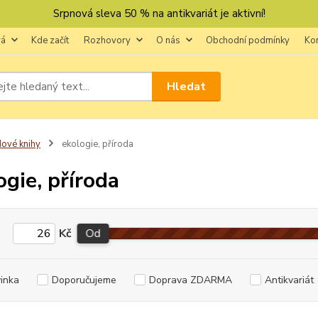
Srpnová sleva 50 % na antikvariát je aktivní!
vá
Kde začít
Rozhovory
O nás
Obchodní podmínky
Ko
Hledat
ové knihy
ekologie, příroda
ogie, příroda
Kč
Od
inka
Doporučujeme
Doprava ZDARMA
Antikvariát