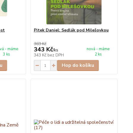
ost
Pitek Daniel: Sedlák pod Milešovkou
369 Kč
343 Kč
vá - máme
nová - máme
/
ks
3 ks
2 ks
343 Kč
bez DPH
u
Hop do košíku