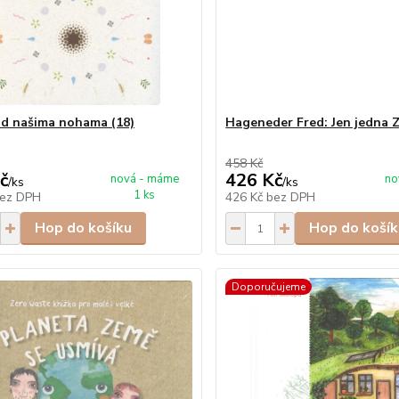
d našima nohama (18)
Hageneder Fred: Jen jedna 
458 Kč
č
426 Kč
nová - máme
no
/
ks
/
ks
1 ks
ez DPH
426 Kč
bez DPH
Hop do košíku
Hop do košík
Doporučujeme