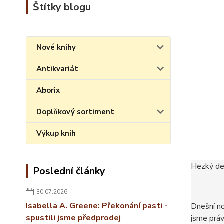
Štítky blogu
Nové knihy
Antikvariát
Aborix
Doplňkový sortiment
Výkup knih
Hezký de
Poslední články
30.07.2026
Isabella A. Greene: Překonání pasti -
Dnešní no
spustili jsme předprodej
jsme práv