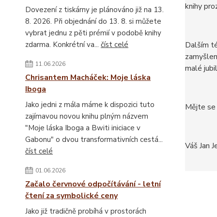
knihy pro
Dovezení z tiskárny je plánováno již na 13.
8. 2026. Při objednání do 13. 8. si můžete
vybrat jednu z pěti prémií v podobě knihy
zdarma. Konkrétní va...
číst celé
Dalším té
zamyšlení
11.06.2026
malé jubi
Chrisantem Macháček: Moje láska
Iboga
Jako jedni z mála máme k dispozici tuto
Mějte se
zajímavou novou knihu plným názvem
"Moje láska Iboga a Bwiti iniciace v
Gabonu" o dvou transformativních cestá...
Váš Jan J
číst celé
01.06.2026
Začalo červnové odpočítávání - letní
čtení za symbolické ceny
Jako již tradičně probíhá v prostorách