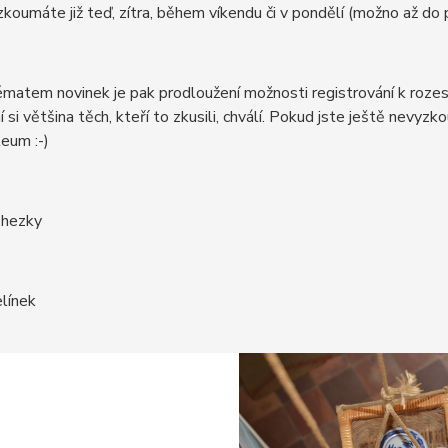
zkoumáte již teď, zítra, během víkendu či v pondělí (možno až do p
matem novinek je pak prodloužení možnosti registrování k rozesí
 si většina těch, kteří to zkusili, chválí. Pokud jste ještě nevyzko
leum :-)
 hezky
elínek