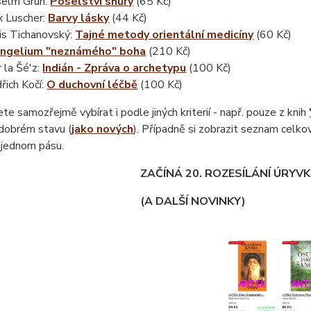
elm Grun:
Poselství shůry
(65 Kč)
 Luscher:
Barvy lásky
(44 Kč)
is Tichanovský:
Tajné metody orientální medicíny
(60 Kč)
angelium "neznámého" boha
(210 Kč)
r la Šé'z:
Indián - Zpráva o archetypu
(100 Kč)
řich Kočí:
O duchovní léčbě
(100 Kč)
e samozřejmě vybírat i podle jiných kriterií - např. pouze z knih
 dobrém stavu (
jako nových
). Případně si zobrazit seznam celko
 jednom pásu.
ZAČÍNÁ 20. ROZESÍLÁNÍ ÚRYVKŮ
(A DALŠÍ NOVINKY)