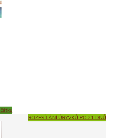
ačátku
ROZESÍLÁNÍ ÚRYVKŮ PO 21 DNŮ