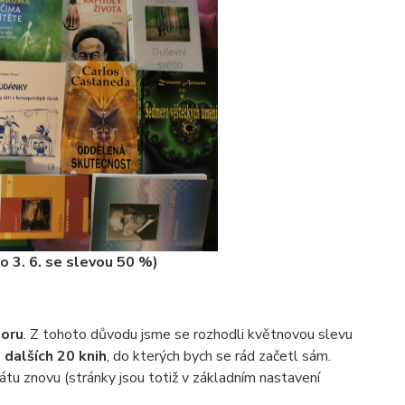
do 3. 6. se slevou 50 %)
boru
. Z tohoto důvodu jsme se rozhodli květnovou slevu
ů
dalších 20 knih
, do kterých bych se rád začetl sám.
iátu znovu (stránky jsou totiž v základním nastavení