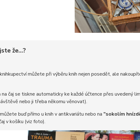
jste že...?
nihkupectví můžete při výběru knih nejen posedět, ale nakoupít
na čaj se tiskne automaticky ke každé účtence přes uvedený limit 
 návštěvě nebo ji třeba někomu věnovat).
můžete buď přímo u knih v antikvariátu nebo na
"sokolím hnízd
aj v košíku (viz foto).