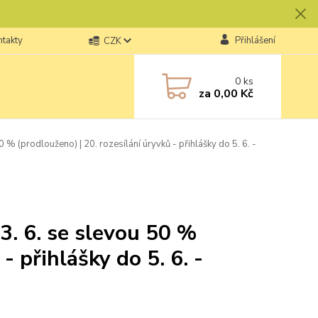
ntakty
Přihlášení
CZK
0
ks
za
0,00 Kč
 % (prodlouženo) | 20. rozesílání úryvků - přihlášky do 5. 6. -
3. 6. se slevou 50 %
- přihlášky do 5. 6. -