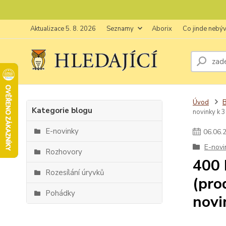
Aktualizace 5. 8. 2026
Seznamy
Aborix
Co jinde nebý
Úvod
Kategorie blogu
novinky k 3
E-novinky
06
.
06
.
E-novi
Rozhovory
400 
Rozesílání úryvků
(pro
Pohádky
novi