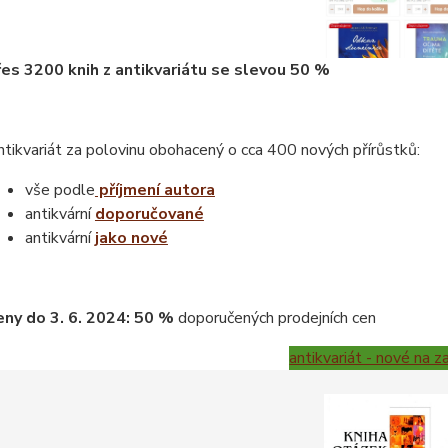
řes 3200 knih z antikvariátu se slevou 50 %
tikvariát za polovinu obohacený o cca 400 nových přírůstků:
vše podle
příjmení autora
antikvární
doporučované
antikvární
jako nové
eny do 3. 6. 2024: 50 %
doporučených prodejních cen
antikvariát - nové na z