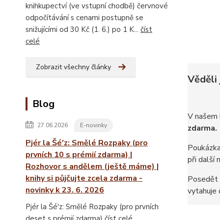
knihkupectví (ve vstupní chodbě) červnové
odpočítávání s cenami postupně se
snižujícími od 30 Kč (1. 6.) po 1 K...
číst
celé
Zobrazit všechny články
Věděli 
Blog
V našem k
27.06.2026
E-novinky
zdarma.
Pjér la Šé'z: Smělé Rozpaky (pro
Poukázka 
prvních 10 s prémií zdarma) |
při další
Rozhovor s andělem (ještě máme) |
knihy si půjčujte zcela zdarma -
Posedět 
novinky k 23. 6. 2026
vytahuje č
Pjér la Šé'z: Smělé Rozpaky (pro prvních
deset s prémií zdarma)
číst celé