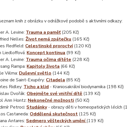
seznam knih z obrázku v odrážkové podobě s aktivními odkazy:
er A. Levine:
Trauma a paměť
(205 Kč)
fried Nelles:
Život nemá zpátečku
(165 Kč)
es Redfield:
Celestinské proroctví
(120 Kč)
n Liedloffová:
Koncept kontinua
(99 Kč)
er A. Levine:
Trauma očima dítěte
(228 Kč)
bsang Rampa:
Kapitoly života
(66 Kč)
le Viilma:
Duševní světlo
(144 Kč)
oine de Saint-Exupéry:
Citadela
(85 Kč)
rles Ridley:
Ticho a klid
- Kraniosakrální biodynamika (198 Kč)
islav Dvořák:
Obejměte své vnitřní dítě
(139 Kč)
ol Ann Hontz:
Nekonečné možnosti
(50 Kč)
dimír Petroci:
Studánky
- obrazy děti v homeopatických lécích (
los Castaneda:
Oddělená skutečnost
(125 Kč)
ana Antares:
Sedmero věšteckých umění
(119 Kč)