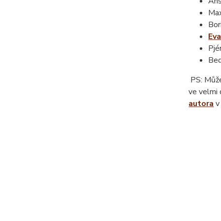
Ans
Max
Bor
Ev
Pjé
Bed
PS: Můžet
ve velmi
autora
v