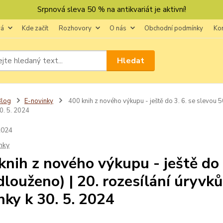
Srpnová sleva 50 % na antikvariát je aktivní!
vá
Kde začít
Rozhovory
O nás
Obchodní podmínky
Ko
Hledat
Blog
E-novinky
400 knih z nového výkupu - ještě do 3. 6. se slevou 50
0. 5. 2024
2024
nky
knih z nového výkupu - ještě do 
dlouženo) | 20. rozesílání úryvků 
nky k 30. 5. 2024