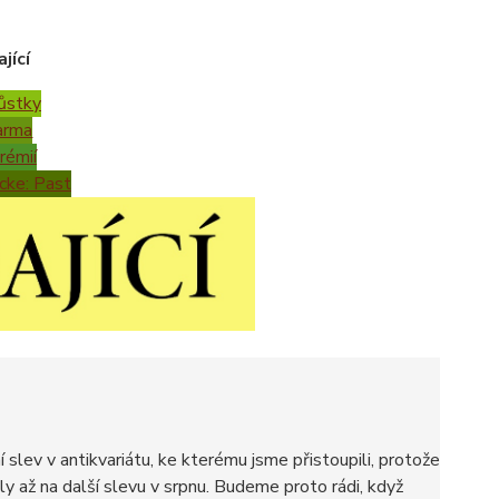
jící
růstky
arma
rémií
Icke: Past
ní slev v antikvariátu, ke kterému jsme přistoupili, protože
ly až na další slevu v srpnu. Budeme proto rádi, když