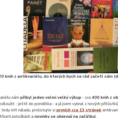
20 knih z antikvariátu, do kterých bych se rád začetl sám (
variátu nám
přibyl jeden velmi velký výkup
- cca
400 knih z o
odloužit - ještě do pondělka - a já jsem vybral z nových přírůstk
 tedy mít náladu, prolistujte si
prvních cca 13 stránek
antikvar
třiceti položkách a
novinky se objevují na začátku
).