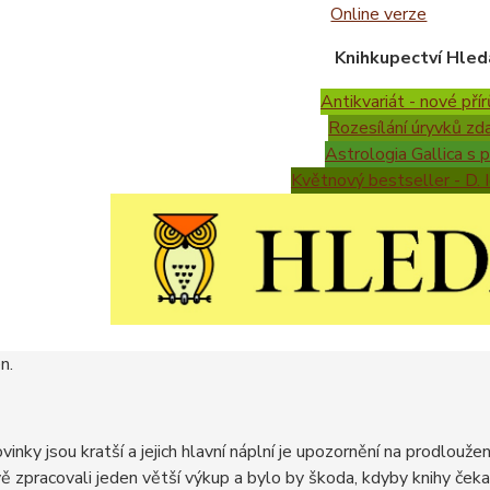
Online verze
Knihkupectví Hleda
Antikvariát - nové pří
Rozesílání úryvků zd
Astrologia Gallica s p
Květnový bestseller - D. 
n.
vinky jsou kratší a jejich hlavní náplní je upozornění na prodlouže
ě zpracovali jeden větší výkup a bylo by škoda, kdyby knihy čeka