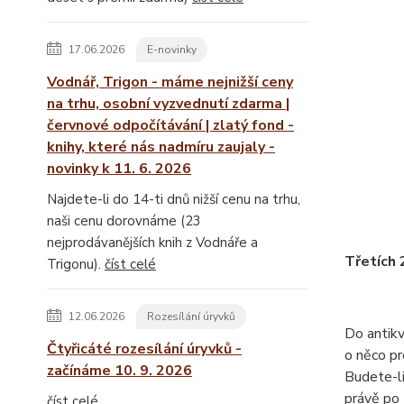
17.06.2026
E-novinky
Vodnář, Trigon - máme nejnižší ceny
na trhu, osobní vyzvednutí zdarma |
červnové odpočítávání | zlatý fond -
knihy, které nás nadmíru zaujaly -
novinky k 11. 6. 2026
Najdete-li do 14-ti dnů nižší cenu na trhu,
naši cenu dorovnáme (23
nejprodávanějších knih z Vodnáře a
Třetích 
Trigonu).
číst celé
12.06.2026
Rozesílání úryvků
Do antik
Čtyřicáté rozesílání úryvků -
o něco pr
začínáme 10. 9. 2026
Budete-li
právě po 
číst celé