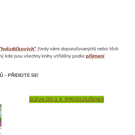
"hvězdičkových"
(tedy námi doporučovaných) nebo těch
vý, kde jsou všechny knihy utříděny
podle
příjmení
 - PŘIDEJTE SE!
SLEVA DO 3. 6. (PRODLOUŽENO)