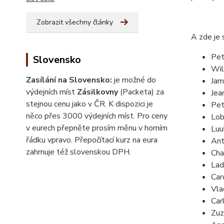
Zobrazit všechny články
A zde je 
Pet
Slovensko
Wil
Zasílání na Slovensko:
je možné do
Jam
výdejních míst
Zásilkovny
(Packeta) za
Jea
stejnou cenu jako v ČR. K dispozici je
Pet
něco přes 3000 výdejních míst. Pro ceny
Lo
v eurech přepněte prosím měnu v horním
Luu
řádku vpravo. Přepočítací kurz na eura
Ant
zahrnuje též slovenskou DPH.
Cha
Lad
Car
Vla
Car
Zuz