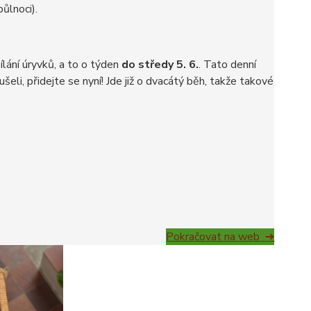
ůlnoci).
lání úryvků, a to o týden
do středy 5. 6.
. Tato denní
ušeli, přidejte se nyní! Jde již o dvacátý běh, takže takové
Pokračovat na web ➔