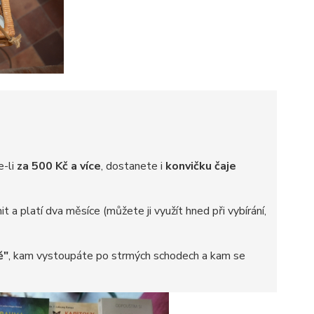
e-li
za 500 Kč a více
, dostanete i
konvičku čaje
a platí dva měsíce (můžete ji využít hned při vybírání,
ě"
, kam vystoupáte po strmých schodech a kam se