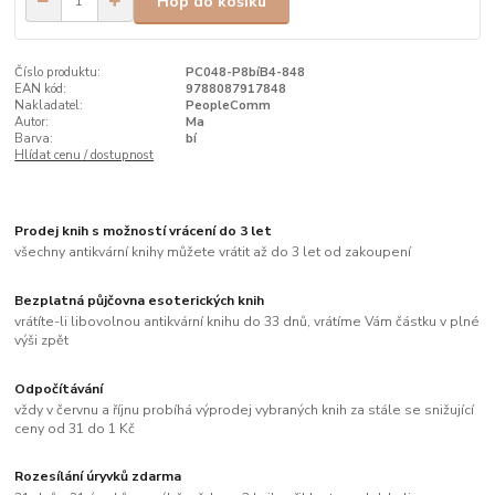
Hop do košíku
Číslo produktu:
PC048-P8bíB4-848
EAN kód:
9788087917848
Nakladatel:
PeopleComm
Autor:
Ma
Barva:
bí
Hlídat cenu / dostupnost
Prodej knih s možností vrácení do 3 let
všechny antikvární knihy můžete vrátit až do 3 let od zakoupení
Bezplatná půjčovna esoterických knih
vrátíte-li libovolnou antikvární knihu do 33 dnů, vrátíme Vám částku v plné
výši zpět
Odpočítávání
vždy v červnu a říjnu probíhá výprodej vybraných knih za stále se snižující
ceny od 31 do 1 Kč
Rozesílání úryvků zdarma