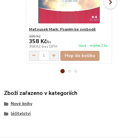
Matousek Mark: Psaním ke svobodě
Markides Ky
385 Kč
328 Kč
358 Kč
305 Kč
/
ks
/
ks
nová - máme 2 ks
358 Kč
bez DPH
305 Kč
bez 
Hop do košíku
Zboží zařazeno v kategoriích
Nové knihy
léčitelství