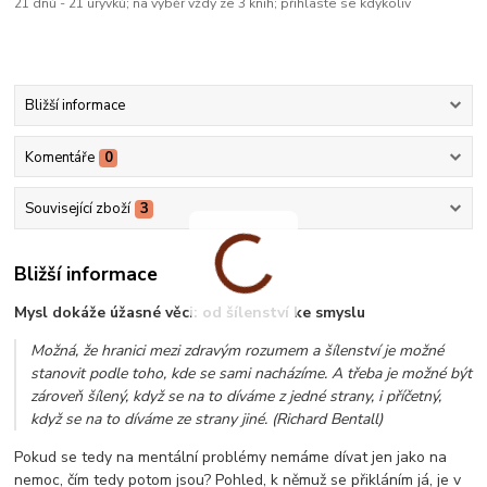
21 dnů - 21 úryvků; na výběr vždy ze 3 knih; přihlaste se kdykoliv
Bližší informace
Komentáře
0
Související zboží
3
Bližší informace
Mysl dokáže úžasné věci: od šílenství ke smyslu
Možná, že hranici mezi zdravým rozumem a šílenství je možné
stanovit podle toho, kde se sami nacházíme. A třeba je možné být
zároveň šílený, když se na to díváme z jedné strany, i příčetný,
když se na to díváme ze strany jiné. (Richard Bentall)
Pokud se tedy na mentální problémy nemáme dívat jen jako na
nemoc, čím tedy potom jsou? Pohled, k němuž se přikláním já, je v