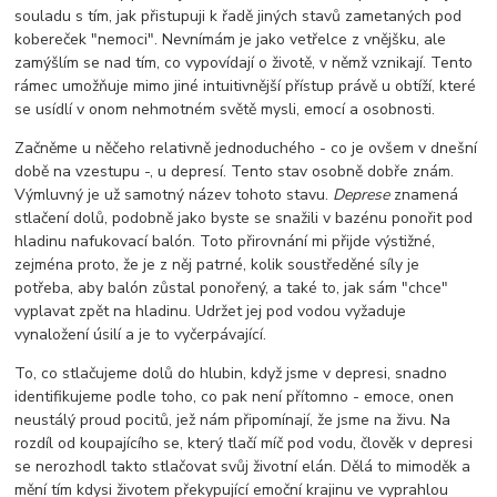
souladu s tím, jak přistupuji k řadě jiných stavů zametaných pod
kobereček "nemoci". Nevnímám je jako vetřelce z vnějšku, ale
zamýšlím se nad tím, co vypovídají o životě, v němž vznikají. Tento
rámec umožňuje mimo jiné intuitivnější přístup právě u obtíží, které
se usídlí v onom nehmotném světě mysli, emocí a osobnosti.
Začněme u něčeho relativně jednoduchého - co je ovšem v dnešní
době na vzestupu -, u depresí. Tento stav osobně dobře znám.
Výmluvný je už samotný název tohoto stavu.
Deprese
znamená
stlačení dolů, podobně jako byste se snažili v bazénu ponořit pod
hladinu nafukovací balón. Toto přirovnání mi přijde výstižné,
zejména proto, že je z něj patrné, kolik soustředěné síly je
potřeba, aby balón zůstal ponořený, a také to, jak sám "chce"
vyplavat zpět na hladinu. Udržet jej pod vodou vyžaduje
vynaložení úsilí a je to vyčerpávající.
To, co stlačujeme dolů do hlubin, když jsme v depresi, snadno
identifikujeme podle toho, co pak není přítomno - emoce, onen
neustálý proud pocitů, jež nám připomínají, že jsme na živu. Na
rozdíl od koupajícího se, který tlačí míč pod vodu, člověk v depresi
se nerozhodl takto stlačovat svůj životní elán. Dělá to mimoděk a
mění tím kdysi životem překypující emoční krajinu ve vyprahlou