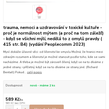
trauma, nemoci a uzdravování v toxické kultuře -
proč je normálnost mýtem (a proč na tom záleží!)
- když se všichni mýlí, nedělá to z omylů pravdy (
415 str. B4) (vydání Peoplecomm 2023)
Mysl dokáže úžasné věci: od šílenství ke smyslu Možná, že hranici mezi
zdravým rozumem a šílenství je možné stanovit podle toho, kde se sami
nacházíme. A třeba je možné být zároveň šílený, když se na to díváme z
jedné strany, i příčetný, když se na to díváme ze strany jiné. (Richard
Bentall) Pokud...
celý popis
Dostupnost
nová - máme 2 ks
589 Kč
/
ks
589 Kč
bez DPH