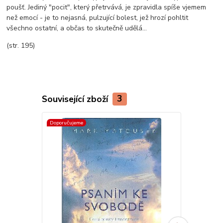
poušť. Jediný "pocit", který přetrvává, je zpravidla spíše vjemem
než emocí - je to nejasná, pulzující bolest, jež hrozí pohltit
všechno ostatní, a občas to skutečně udělá...
(str. 195)
Související zboží
3
Doporučujeme
Doporučujeme