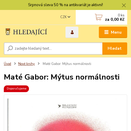
Srpnová sleva 50 % na antikvariát je aktivní!
0
ks
CZK
za
0,00 Kč
Menu
Hledat
Úvod
Nové knihy
Maté Gabor: Mýtus normálnosti
Maté Gabor: Mýtus normálnosti
Doporučujeme