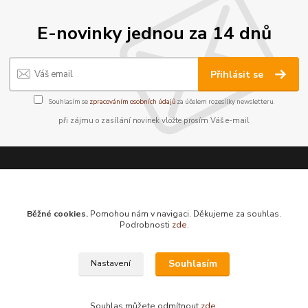
E-novinky jednou za 14 dnů
Přihlásit se
Souhlasím se
zpracováním osobních údajů
za účelem rozesílky newsletteru.
při zájmu o zasílání novinek vložte prosím Váš e-mail
Neváhejte se zeptat:
Běžné cookies.
Pomohou nám v navigaci. Děkujeme za souhlas.
Knihkupectví Hledající
Podrobnosti
zde
.
Jan Jelínek
220 873 250
Souhlasím
Nastavení
Po-Pá 10-18, ve středu do 20 hodin
info@hledajici.cz
Souhlas můžete odmítnout
zde
.