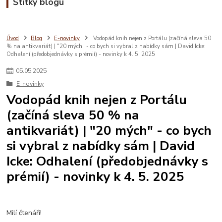
Štítky blogu
Úvod
Blog
E-novinky
Vodopád knih nejen z Portálu (začíná sleva 50
% na antikvariát) | "20 mých" - co bych si vybral z nabídky sám | David Icke:
Odhalení (předobjednávky s prémií) - novinky k 4. 5. 2025
05
.
05
.
2025
E-novinky
Vodopád knih nejen z Portálu
(začíná sleva 50 % na
antikvariát) | "20 mých" - co bych
si vybral z nabídky sám | David
Icke: Odhalení (předobjednávky s
prémií) - novinky k 4. 5. 2025
Milí čtenáři!