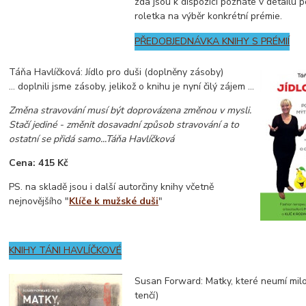
zda jsou k dispozici poznáte v detailu 
roletka na výběr konkrétní prémie.
PŘEDOBJEDNÁVKA KNIHY S PRÉMIÍ
Táňa Havlíčková: Jídlo pro duši (doplněny zásoby)
... doplnili jsme zásoby, jelikož o knihu je nyní čilý zájem ...
Změna stravování musí být doprovázena změnou v mysli.
Stačí jediné - změnit dosavadní způsob stravování a to
ostatní se přidá samo...Táňa Havlíčková
Cena: 415 Kč
PS. na skladě jsou i další autorčiny knihy včetně
nejnovějšího "
Klíče k mužské duši
"
KNIHY TÁNI HAVLÍČKOVÉ
Susan Forward: Matky, které neumí mil
tenčí)