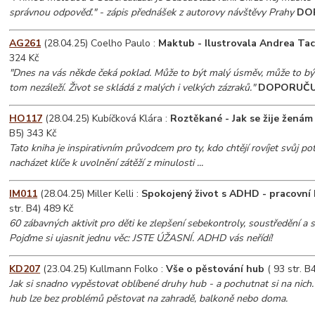
správnou odpověď." - zápis přednášek z autorovy návštěvy Prahy
DO
AG261
(28.04.25) Coelho Paulo :
Maktub - Ilustrovala Andrea Ta
324 Kč
"Dnes na vás někde čeká poklad. Může to být malý úsměv, může to být 
tom nezáleží. Život se skládá z malých i velkých zázraků."
DOPORUČU
HO117
(28.04.25) Kubíčková Klára :
Roztěkané - Jak se žije žená
B5) 343 Kč
Tato kniha je inspirativním průvodcem pro ty, kdo chtějí rovíjet svůj po
nacházet klíče k uvolnění zátěží z minulosti ...
IM011
(28.04.25) Miller Kelli :
Spokojený život s ADHD - pracovní 
str. B4) 489 Kč
60 zábavných aktivit pro děti ke zlepšení sebekontroly, soustředění a 
Pojďme si ujasnit jednu věc: JSTE ÚŽASNÍ. ADHD vás neřídí!
KD207
(23.04.25) Kullmann Folko :
Vše o pěstování hub
( 93 str. B
Jak si snadno vypěstovat oblíbené druhy hub - a pochutnat si na nich
hub lze bez problémů pěstovat na zahradě, balkoně nebo doma.