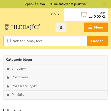
Srpnová sleva 50 % na antikvariát je aktivní!
0
ks
CZK
za
0,00 Kč
Menu
Hledat
Kategorie blogu
E-novinky
Rozhovory
Rozesílání úryvků
Pohádky