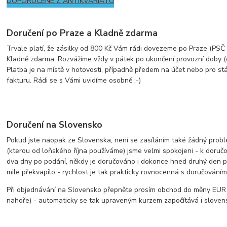
DOPORUČENÉ Z ANTIKVARIÁTU
Doručení po Praze a Kladně zdarma
Trvale platí, že zásilky od 800 Kč Vám rádi dovezeme po Praze (PSČ z
Kladně zdarma. Rozvážíme vždy v pátek po ukončení provozní doby (
Platba je na místě v hotovosti, případně předem na účet nebo pro st
fakturu. Rádi se s Vámi uvidíme osobně :-)
Doručení na Slovensko
Pokud jste naopak ze Slovenska, není se zasíláním také žádný prob
(kterou od loňského října používáme) jsme velmi spokojeni - k doruč
dva dny po podání, někdy je doručováno i dokonce hned druhý den p
mile překvapilo - rychlost je tak prakticky rovnocenná s doručování
Při objednávání na Slovensko přepněte prosím obchod do měny EUR 
nahoře) - automaticky se tak upraveným kurzem započítává i slove