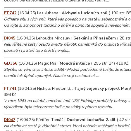
Upozorňuje na jedinečnost každého života, a tudíž i smrti...
FT742
(16.04.25) Laz Athena :
Alchymie lucidních snů
( 190 str. B
Odhalte sílu svých snů, které vás povedou na cestě k sebepoznání a 
Osvojte si schopnost lucidního snění a obnovte spojení s nevědomím.
DI045
(16.04.25) Lehoučka Miroslav :
Setkání s Přinašečem
( 28 str
Neuvěřitelné cesty osudu svedly několik pamětníků do blízkosti Přina
obohatí i ty, kteří toto štěstí neměli...
GD356
(16.04.25) Magik Mia :
Moudrá intuice
( 255 str. B4) 418 Kč
Slyšíte, co vám chce intuice sdělit? Možná podvědomě tušíte, že intuic
neměli tak úplně opomíjet. Naučte se jí naslouchat ...
FT741
(16.04.25) Nichols Preston B. :
Tajný vojenský projekt Mon
398 Kč
V roce 1943 na palubě americké lodi USS Eldridge proběhly pokusy s ne
výsledkem byla teleportace lodi a posádky v plném rozsahu.
DI047
(16.04.25) Pfeiffer Tomáš :
Duchovní kuchařka 2. díl
( 42 str
Na duchovní cestě je důležitá i strava, která nebude zatěžující a brzdíc