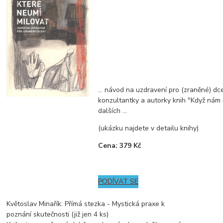
... návod na uzdravení pro (zraněné) dc
konzultantky a autorky knih "Když nám ro
dalších ...
(ukázku najdete v detailu knihy)
Cena: 379 Kč
PODÍVAT SE
Květoslav Minařík: Přímá stezka - Mystická praxe k
poznání skutečnosti (již jen 4 ks)