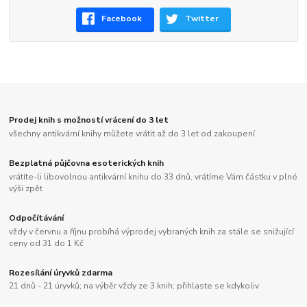
Facebook
Twitter
Prodej knih s možností vrácení do 3 let
všechny antikvární knihy můžete vrátit až do 3 let od zakoupení
Bezplatná půjčovna esoterických knih
vrátíte-li libovolnou antikvární knihu do 33 dnů, vrátíme Vám částku v plné
výši zpět
Odpočítávání
vždy v červnu a říjnu probíhá výprodej vybraných knih za stále se snižující
ceny od 31 do 1 Kč
Rozesílání úryvků zdarma
21 dnů - 21 úryvků; na výběr vždy ze 3 knih; přihlaste se kdykoliv