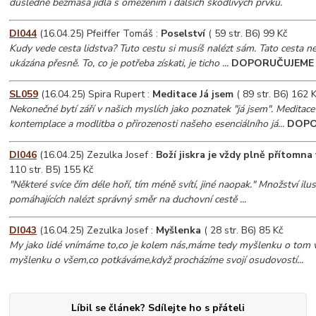
důsledně bezmasá jídla s omezením i dalších škodlivých prvků.
DI044
(16.04.25) Pfeiffer Tomáš :
Poselství
( 59 str. B6) 99 Kč
Kudy vede cesta lidstva? Tuto cestu si musíš nalézt sám. Tato cesta ne
ukázána přesně. To, co je potřeba získati, je ticho ...
DOPORUČUJEME
SL059
(16.04.25) Spira Rupert :
Meditace Já jsem
( 89 str. B6) 162 
Nekonečné bytí září v našich myslích jako poznatek "já jsem". Meditace 
kontemplace a modlitba o přirozenosti našeho esenciálního já...
DOPO
DI046
(16.04.25) Zezulka Josef :
Boží jiskra je vždy plně přítomna
110 str. B5) 155 Kč
"Některé svíce čím déle hoří, tím méně svítí, jiné naopak." Množství ilu
pomáhajících nalézt správný směr na duchovní cestě ...
DI043
(16.04.25) Zezulka Josef :
Myšlenka
( 28 str. B6) 85 Kč
My jako lidé vnímáme to,co je kolem nás,máme tedy myšlenku o tom 
myšlenku o všem,co potkáváme,když procházíme svojí osudovostí...
Líbil se článek? Sdílejte ho s přáteli