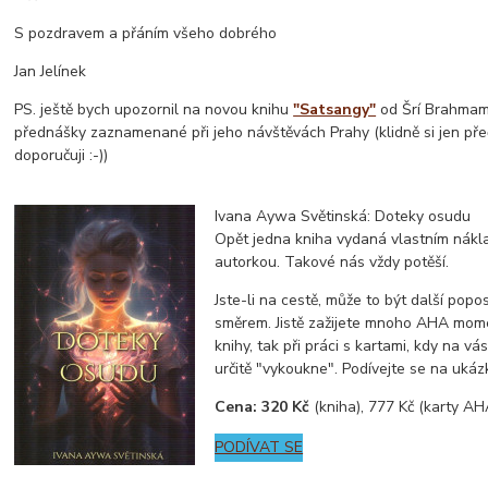
S pozdravem a přáním všeho dobrého
Jan Jelínek
PS. ještě bych upozornil na novou knihu
"Satsangy"
od Šrí Brahmama
přednášky zaznamenané při jeho návštěvách Prahy (klidně si jen pře
doporučuji :-))
Ivana Aywa Světinská: Doteky osudu
Opět jedna kniha vydaná vlastním nák
autorkou. Takové nás vždy potěší.
Jste-li na cestě, může to být další pop
směrem. Jistě zažijete mnoho AHA momen
knihy, tak při práci s kartami, kdy na vá
určitě "vykoukne". Podívejte se na ukázk
Cena: 320 Kč
(kniha), 777 Kč (karty 
PODÍVAT SE