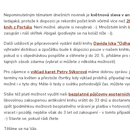
Nepominutelným tématem dnešních novinek je
květnová sleva v an
ledajaká, protože k dispozici je rekordní počet knih včetně více než
2
knih z Portálu
. Není možné, abyste si nevybrali :-). Množstvím knih 
zasypán i náš skřítek Abigail (podívejte se na koláž níže :-)).
Další událostí je připravované vydání další knihy
Davida Icka "Odha
výhradní distribuci a zpočátku bude k dispozici pouze v našem knihku
pokud si s objednávkou pospíšíte a stihnete ji do 20. 5., přidáme pro
tajných zásob zdarma (vybrat si můžete z několika možností).
Pro zájemce o
výklad karet Petry Sýkorové
máme dobrou zprávu: ji
termíny na květen a přestože čtvrtky, kdy výklad probíhá, připadají na
možné i v tyto dny. Máte-li tedy o svátku pohodovější čas, můžete vyu
Stále též platí možnost využití naši
bezplatné půjčovny esoterních
libovolnou zakoupenou antikvární knihu vrátit do 33 dnů a dostanete
zpět (podmínkou možnosti bezplatného vrácení je platba v hotovosti).
vracet i později, nejdéle však do 3 let od zakoupení - v tomto případ
:-) Stavte se, pokud rádi čtete.
Těšíme se na Vás.