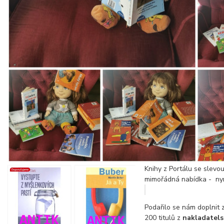
Knihy z Portálu se slevo
mimořádná nabídka - nyn
Podařilo se nám doplnit 
200 titulů z
nakladatels