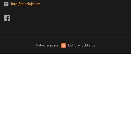
info@hledajici.cz
Vytvořeno na
Eshop-rychle.cz