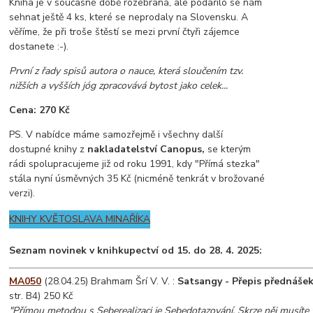
Kniha je v současné době rozebraná, ale podařilo se nám
sehnat ještě 4 ks, které se neprodaly na Slovensku. A
věříme, že při troše štěstí se mezi první čtyři zájemce
dostanete :-).
První z řady spisů autora o nauce, která sloučením tzv.
nižších a vyšších jóg zpracovává bytost jako celek...
Cena: 270 Kč
PS. V nabídce máme samozřejmě i všechny další
dostupné knihy z
nakladatelství Canopus,
se kterým
rádi spolupracujeme již od roku 1991, kdy "Přímá stezka"
stála nyní úsměvných 35 Kč (nicméně tenkrát v brožované
verzi).
KNIHY KVĚTOSLAVA MINAŘÍKA
Seznam novinek v knihkupectví od 15. do 28. 4. 2025
:
MA050
(28.04.25) Brahmam Šrí V. V. :
Satsangy - Přepis přednášek
str. B4) 250 Kč
"Přímou metodou s Seberealizaci je Sebedotazování. Skrze něj musíte 