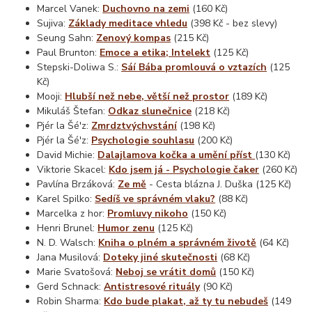
Marcel Vanek:
Duchovno na zemi
(160 Kč)
Sujiva:
Základy meditace vhledu
(398 Kč - bez slevy)
Seung Sahn:
Zenový kompas
(215 Kč)
Paul Brunton:
Emoce a etika; Intelekt
(125 Kč)
Stepski-Doliwa S.:
Sáí Bába promlouvá o vztazích
(125
Kč)
Mooji:
Hlubší než nebe, větší než prostor
(189 Kč)
Mikuláš Štefan:
Odkaz slunečnice
(218 Kč)
Pjér la Šé'z:
Zmrdztvýchvstání
(198 Kč)
Pjér la Šé'z:
Psychologie souhlasu
(200 Kč)
David Michie:
Dalajlamova kočka a umění příst
(130 Kč)
Viktorie Skacel:
Kdo jsem já - Psychologie čaker
(260 Kč)
Pavlína Brzáková:
Ze mě
- Cesta blázna J. Duška (125 Kč)
Karel Spilko:
Sedíš ve správném vlaku?
(88 Kč)
Marcelka z hor:
Promluvy nikoho
(150 Kč)
Henri Brunel:
Humor zenu
(125 Kč)
N. D. Walsch:
Kniha o plném a správném životě
(64 Kč)
Jana Musilová:
Doteky jiné skutečnosti
(68 Kč)
Marie Svatošová:
Neboj se vrátit domů
(150 Kč)
Gerd Schnack:
Antistresové rituály
(90 Kč)
Robin Sharma:
Kdo bude plakat, až ty tu nebudeš
(149