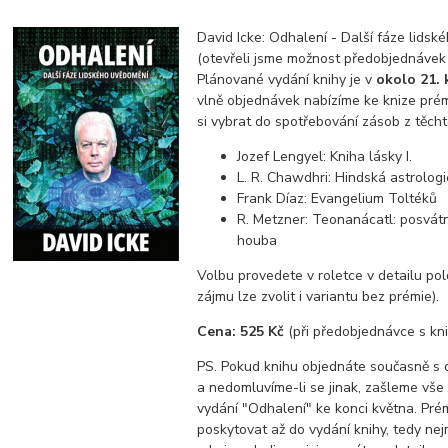
David Icke: Odhalení - Další fáze lids
(otevřeli jsme možnost předobjednávek
Plánované vydání knihy je v
okolo 21. 
vlně objednávek nabízíme ke knize pré
si vybrat do spotřebování zásob z těcht
Jozef Lengyel: Kniha lásky I.
L. R. Chawdhri: Hindská astrologi
Frank Díaz: Evangelium Toltéků
R. Metzner: Teonanácatl: posvát
houba
Volbu provedete v roletce v detailu pol
zájmu lze zvolit i variantu bez prémie).
Cena: 525 Kč
(při předobjednávce s kni
PS. Pokud knihu objednáte současně s 
a nedomluvíme-li se jinak, zašleme vše
vydání "Odhalení" ke konci května. Pr
poskytovat až do vydání knihy, tedy nej