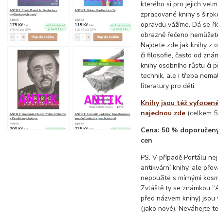
kterého si pro jejich velm
zpracované knihy s širo
opravdu vážíme. Dá se říc
obrazně řečeno nemůžete
Najdete zde jak knihy z 
či filosofie, často od zn
knihy osobního růstu či p
technik, ale i třeba nem
literatury pro děti.
Knihy jsou též vyfocen
najednou zde
(celkem 5 
Cena: 50 % doporučený
cen
PS. V případě Portálu nej
antikvární knihy, ale pře
nepoužité s mírnými kos
Zvláště ty se známkou 
před názvem knihy) jsou 
(jako nové). Neváhejte te