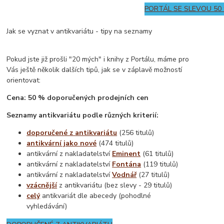
PORTÁL SE SLEVOU 50
Jak se vyznat v antikvariátu - tipy na seznamy
Pokud jste již prošli "20 mých" i knihy z Portálu, máme pro
Vás ještě několik dalších tipů, jak se v záplavě možností
orientovat:
Cena: 50 % doporučených prodejních cen
Seznamy antikvariátu podle různých kriterií:
doporučené z antikvariátu
(256 titulů)
antikvární jako nové
(474 titulů)
antikvární z nakladatelství
Eminent
(61 titulů)
antikvární z nakladatelství
Fontána
(119 titulů)
antikvární z nakladatelství
Vodnář
(27 titulů)
vzácnější
z antikvariátu (bez slevy - 29 titulů)
celý
antikvariát dle abecedy (pohodlné
vyhledávání)