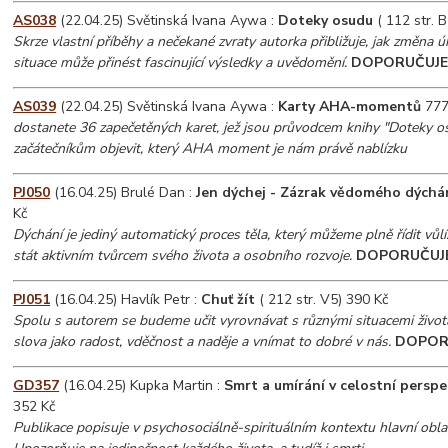
AS038
(22.04.25) Světinská Ivana Aywa :
Doteky osudu
( 112 str. 
Skrze vlastní příběhy a nečekané zvraty autorka přibližuje, jak změna 
situace může přinést fascinující výsledky a uvědomění.
DOPORUČUJ
AS039
(22.04.25) Světinská Ivana Aywa :
Karty AHA-momentů
777
dostanete 36 zapečetěných karet, jež jsou průvodcem knihy "Doteky 
začátečníkům objevit, který AHA moment je nám právě nablízku
PJ050
(16.04.25) Brulé Dan :
Jen dýchej - Zázrak vědomého dýchá
Kč
Dýchání je jediný automatický proces těla, který můžeme plně řídit vůlí.
stát aktivním tvůrcem svého života a osobního rozvoje.
DOPORUČUJ
PJ051
(16.04.25) Havlík Petr :
Chuť žít
( 212 str. V5) 390 Kč
Spolu s autorem se budeme učit vyrovnávat s různými situacemi života
slova jako radost, vděčnost a naděje a vnímat to dobré v nás.
DOPOR
GD357
(16.04.25) Kupka Martin :
Smrt a umírání v celostní perspe
352 Kč
Publikace popisuje v psychosociálně-spirituálním kontextu hlavní oblast