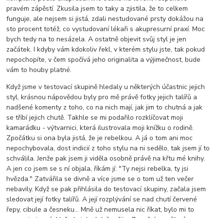
pravém zápěstí. Zkusila jsem to taky a zjistila, že to celkem
funguje, ale nejsem si jistá, zdali nestudované prsty dokážou na
sto procent totéž, co vystudovaní lékaři s akupresurní praxí. Moc
bych tedy na to nesázela. A ostatně objevit svůj styl je jen
začátek. I kdyby vám kdokoliv řekl, v kterém stylu jste, tak pokud
nepochopíte, v čem spočívá jeho originalita a výjimečnost, bude
vám to houby platné.
Když jsme v testovací skupině hledaly u některých účastnic jejich
styl, krásnou nápovědou byly pro mě právě fotky jejich talířů a
nadšené komenty z toho, co na nich mají, jak jim to chutná a jak
se tříbí jejich chutě. Takhle se mi podařilo rozklíčovat moji
kamarádku - výtvarnici, která ilustrovala moji knížku o rodině.
Zpočátku si ona byla jistá, že je rebelkou. A já o tom ani moc
nepochybovala, dost indicií z toho stylu na ni sedělo, tak jsem jí to
schválila. Jenže pak jsem ji viděla osobně právě na křtu mé knihy.
A jen co jsem se s ní objala, říkám jí: "Ty nejsi rebelka, ty jsi
hvězda." Zatvářila se divně a více jsme se o tom už ten večer
nebavily. Když se pak přihlásila do testovací skupiny, začala jsem
sledovat její fotky talířů. A její rozplývání se nad chutí červené
řepy, cibule a česneku... Mně už nemusela nic říkat, bylo mi to