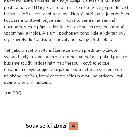
naprosto jasné. Hvězda jako když vyšije. Za měsíc a půl nám
poslala na zeď FB její krásné psaní - že už to ví, že je prostě fakt
hvězdou. Měla jsem z toho radost. Nejkrásnější pocit je prostě ten,
když si na to člověk přijde sám. I když to ženám na semináři
naznačím, stejně přijdou domů a v hlavě se jim rozjede kolotoč
vzpomínek a indicií. A s tím i pochopení toho, kde a kdy ten svůj
styl zavřely do šuplíku a schovaly ho i samy před sebou.
Tak jako u svého stylu můžeme ze svých představ o životě
vypustit celých sedm osmin, které nejsou naše, a pokud po nich
budeme toužit, radost nám nepřinesou, i když toho cíle
dosáhneme, vystudujeme nějakou školu nebo se vrhneme do
nějakého koníčku, který chceme dělat hlavou, ne srdcem - tak
stejně je to s tím jídlem...
(str. 206)
Související zboží
4