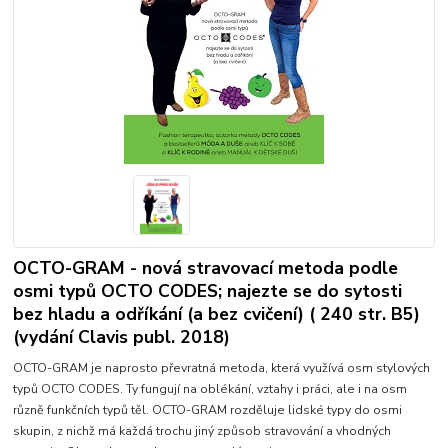
OCTO-GRAM - nová stravovací metoda podle
osmi typů OCTO CODES; najezte se do sytosti
bez hladu a odříkání (a bez cvičení) ( 240 str. B5)
(vydání Clavis publ. 2018)
OCTO-GRAM je naprosto převratná metoda, která využívá osm stylových
typů OCTO CODES. Ty fungují na oblékání, vztahy i práci, ale i na osm
různě funkčních typů těl. OCTO-GRAM rozděluje lidské typy do osmi
skupin, z nichž má každá trochu jiný způsob stravování a vhodných