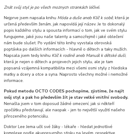
Znát svůj styl je po všech možných stránkách léčivé.
Nejprve jsem napsala knihu
Móda a duše aneb Klíč k sobě
, která je
určená především ženám, jak napovídá její název. Je to dokonalý
popis každého stylu a spousta informací o tom, jak ve svém stylu
fungujeme, jaké jsou naše talenty a samozřejmě i jaké oblečení
nám bude slušet. Po vydání této knihy vyvstala obrovská
poptávka po dalších informacích - hlavně o dětech a taky mužích.
Napsala jsem tedy knihu
Klíč k rodině aneb Manuál k dětské duši
,
která je nejen o dětech a projevech jejich stylu, ale je tam
popsaná vzájemná kompatibilita mezi všemi osmi styly z hlediska
matky a dcery a otce a syna. Naprosto všechny možné i nemožné
informace.
Pokud metodu OCTO CODES pochopíme, zjistíme, že najít
svůj styl a pak ho především žít je stav velké vnitřní svobody.
Nenašla jsem v tom doposud žádné omezení, jak si někteří
zpočátku představují, ale naopak - jen to největší využití našeho
přirozeného potenciálu.
Doktor Lee Jema učil své žáky - lékaře - hledat jednotlivé
komplexe podle akupresurního stisku na levém, respektive