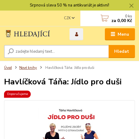
Srpnová sleva 50 % na antikvariát je aktivní!
0
ks
CZK
za
0,00 Kč
Menu
Hledat
Úvod
Nové knihy
Havlíčková Táňa: Jídlo pro duši
Havlíčková Táňa: Jídlo pro duši
Doporučujeme