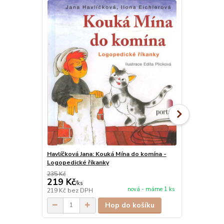
Doporučujeme
Havlíčková Jana: Kouká Mína do komína -
Havlíčková T
Logopedické říkanky
sobě
235 Kč
219 Kč
445 Kč
/
ks
/
ks
nová - máme 1 ks
219 Kč
bez DPH
445 Kč
bez 
Hop do košíku