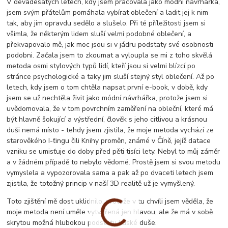
V devadesátých letech, kdy jsem pracovala jako módní návrhářka,
jsem svým přátelům pomáhala vybírat oblečení a ladit jej k nim
tak, aby jim opravdu sedělo a slušelo. Při té příležitosti jsem si
všimla, že některým lidem sluší velmi podobné oblečení, a
překvapovalo mě, jak moc jsou si v jádru podstaty své osobnosti
podobni. Začala jsem to zkoumat a vyloupla se mi z toho skvělá
metoda osmi stylových typů lidí, kteří jsou si velmi blízcí po
stránce psychologické a taky jim sluší stejný styl oblečení. Až po
letech, kdy jsem o tom chtěla napsat první e-book, v době, kdy
jsem se už nechtěla živit jako módní návrhářka, protože jsem si
uvědomovala, že v tom povrchním zaměření na obleční, které má
být hlavně šokující a výstřední, člověk s jeho citlivou a krásnou
duši nemá místo - tehdy jsem zjistila, že moje metoda vychází ze
starověkého I-ťingu čili Knihy proměn, známé v Číně, jejíž datace
vzniku se umisťuje do doby před pěti tisíci lety. Nebyl to můj záměr
a v žádném případě to nebylo vědomé. Prostě jsem si svou metodu
vymyslela a vypozorovala sama a pak až po dvaceti letech jsem
zjistila, že totožný princip v naší 3D realitě už je vymyšlený.
Toto zjištění mě dost uklidnilo, protože v tu chvíli jsem věděla, že
moje metoda není uměle vytvořená jen hlavou, ale že má v sobě
skrytou možná hlubokou podstatu lidské duše.