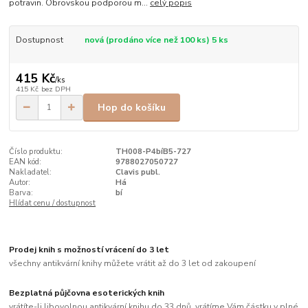
potravin. Obrovskou podporou m...
celý popis
Dostupnost
nová (prodáno více než 100 ks) 5 ks
415 Kč
/
ks
415 Kč
bez DPH
Hop do košíku
Číslo produktu:
TH008-P4bíB5-727
EAN kód:
9788027050727
Nakladatel:
Clavis publ.
Autor:
Há
Barva:
bí
Hlídat cenu / dostupnost
Prodej knih s možností vrácení do 3 let
všechny antikvární knihy můžete vrátit až do 3 let od zakoupení
Bezplatná půjčovna esoterických knih
vrátíte-li libovolnou antikvární knihu do 33 dnů, vrátíme Vám částku v plné