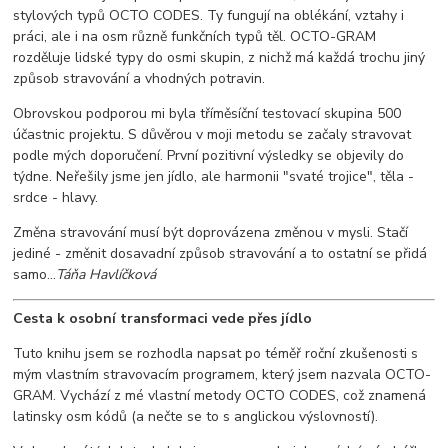
stylových typů OCTO CODES. Ty fungují na oblékání, vztahy i
práci, ale i na osm různě funkčních typů těl. OCTO-GRAM
rozděluje lidské typy do osmi skupin, z nichž má každá trochu jiný
způsob stravování a vhodných potravin.
Obrovskou podporou mi byla tříměsíční testovací skupina 500
účastnic projektu. S důvěrou v moji metodu se začaly stravovat
podle mých doporučení. První pozitivní výsledky se objevily do
týdne. Neřešily jsme jen jídlo, ale harmonii "svaté trojice", těla -
srdce - hlavy.
Změna stravování musí být doprovázena změnou v mysli. Stačí
jediné - změnit dosavadní způsob stravování a to ostatní se přidá
samo...
Táňa Havlíčková
Cesta k osobní transformaci vede přes jídlo
Tuto knihu jsem se rozhodla napsat po téměř roční zkušenosti s
mým vlastním stravovacím programem, který jsem nazvala OCTO-
GRAM. Vychází z mé vlastní metody OCTO CODES, což znamená
latinsky osm kódů (a nečte se to s anglickou výslovností).