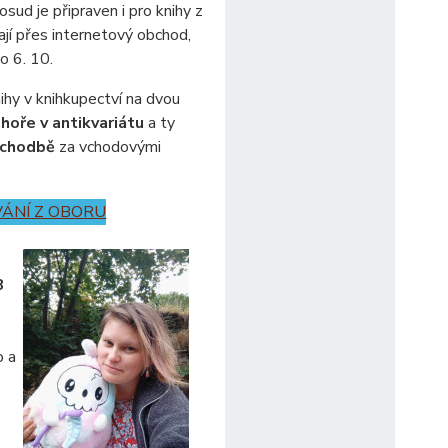
osud je připraven i pro knihy z
ají přes internetový obchod,
o 6. 10.
ihy v knihkupectví na dvou
hoře v antikvariátu
a ty
 chodbě
za vchodovými
VÁNÍ Z OBORU
8
o a