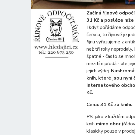
Začíná říjnové odpočí
31 Kč a posléze níže
I když pořádáme odpočít
červnu, to říjnové je je
říjnu vyřazujeme z anti
než tři roky neprodaly
špatné - často se mnoh
mezitím prodá - ale jeji
jejich výdej.
Nashromáž
knih, které jsou nyní
internetového obcho
Kč.
Cena: 31 Kč za knihu
PS. jako v každém odp
knih
mimo obor
(řádov
klasicky pouze v prodej