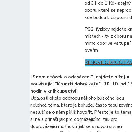
od 31 do 1 Kč - stejný 
oboru, které se neprod
kde budou k dispozici d
PS2. fyzicky najdete kn
místech - ty z oboru
na
mimo obor ve v
stupní
dveřmi
ŘÍJNOVÉ ODPOČÍTÁ
"Sedm otázek o odcházení" (najdete níže) a
související "K smrti dobrý kafe" (10. 10. od 1
hodin v knihkupectví)
Události okolo odchodu někoho blízkého jsou
nelehké téma, které je bohužel často tabuizován
nesluší se o něm příliš hovořit. Přesto je to téma
silné a přináší jak pro odcházejícího, tak pro
doprovázející možnosti, jak se s novou situací