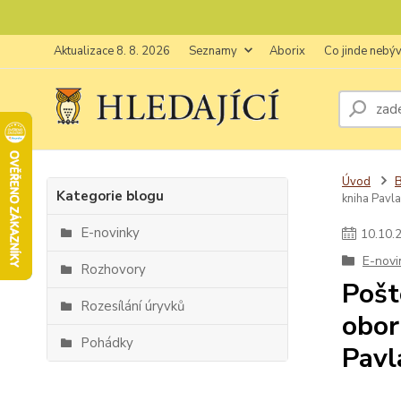
Aktualizace 8. 8. 2026
Seznamy
Aborix
Co jinde nebý
Úvod
Kategorie blogu
kniha Pavla
E-novinky
10
.
10
.
E-novi
Rozhovory
Pošt
Rozesílání úryvků
obor
Pohádky
Pavl