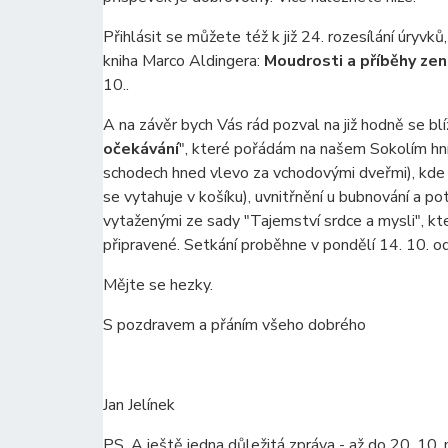
Přihlásit se můžete též k již 24. rozesílání úryvků
kniha Marco Aldingera:
Moudrosti a příběhy ze
10..
A na závěr bych Vás rád pozval na již hodně se blíž
očekávání
", které pořádám na našem Sokolím hn
schodech hned vlevo za vchodovými dveřmi), kde 
se vytahuje v košíku), uvnitřnění u bubnování a p
vytaženými ze sady "Tajemství srdce a mysli", k
připravené. Setkání proběhne v pondělí 14. 10. o
Mějte se hezky.
S pozdravem a přáním všeho dobrého
Jan Jelínek
PS. A ještě jedna důležitá zpráva - až do 20. 10.