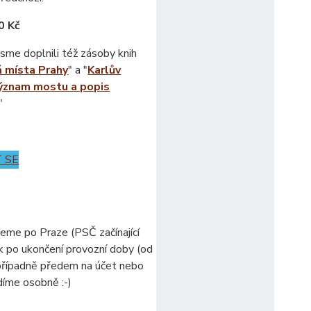
0 Kč
jsme doplnili též zásoby knih
 místa Prahy
" a "
Karlův
ýznam mostu a popis
"
 SE
zeme po Praze (PSČ začínající
k po ukončení provozní doby (od
 případně předem na účet nebo
idíme osobně :-)