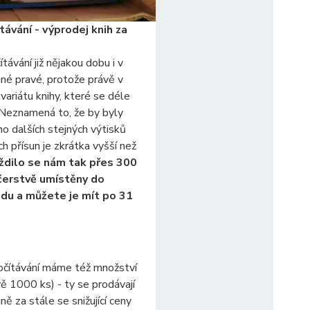
távání - výprodej knih za
ávání již nějakou dobu i v
diné pravé, protože právě v
kvariátu knihy, které se déle
. Neznamená to, že by byly
o dalších stejných výtisků
ch přísun je zkrátka vyšší než
dilo se nám tak přes 300
 čerstvě umístěny do
du a můžete je mít po 31
očítávání máme též množství
ě 1000 ks) - ty se prodávají
ně za stále se snižující ceny