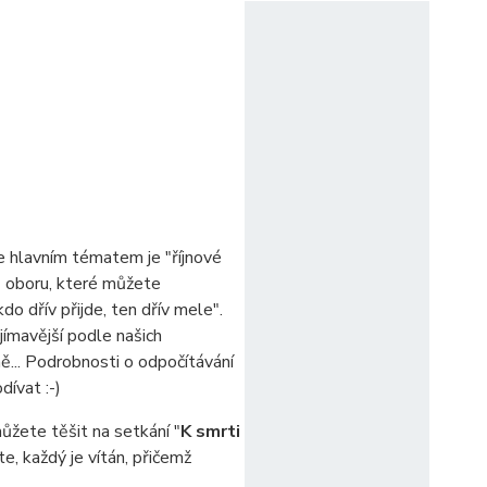
e hlavním tématem je "říjnové
 z oboru, které můžete
 dřív přijde, ten dřív mele".
ajímavější podle našich
ně... Podrobnosti o odpočítávání
dívat :-)
můžete těšit na setkání "
K smrti
e, každý je vítán, přičemž