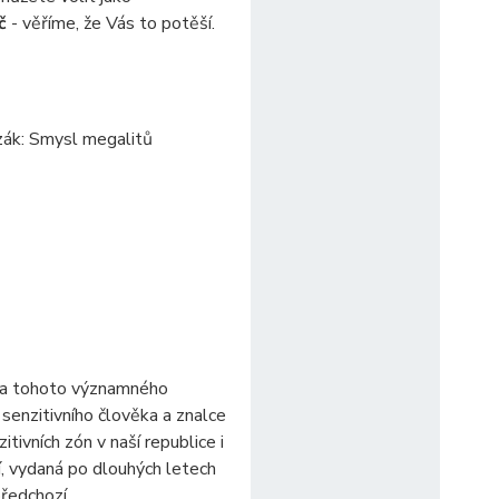
č
- věříme, že Vás to potěší.
zák: Smysl megalitů
ha tohoto významného
 senzitivního člověka a znalce
tivních zón v naší republice i
čí, vydaná po dlouhých letech
předchozí.