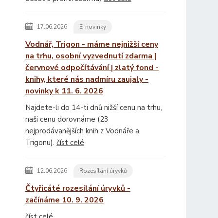
17.06.2026
E-novinky
Vodnář, Trigon - máme nejnižší ceny
na trhu, osobní vyzvednutí zdarma |
červnové odpočítávání | zlatý fond -
knihy, které nás nadmíru zaujaly -
novinky k 11. 6. 2026
Najdete-li do 14-ti dnů nižší cenu na trhu,
naši cenu dorovnáme (23
nejprodávanějších knih z Vodnáře a
Trigonu).
číst celé
12.06.2026
Rozesílání úryvků
Čtyřicáté rozesílání úryvků -
začínáme 10. 9. 2026
číst celé