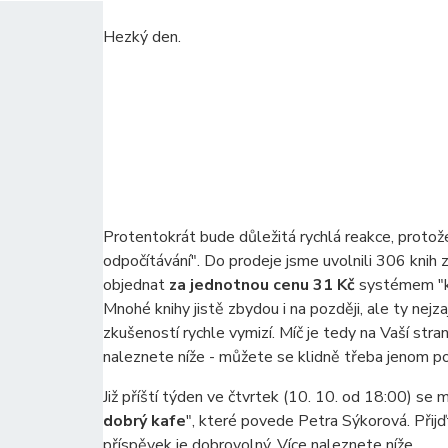
Hezký den.
Protentokrát bude důležitá rychlá reakce, protož
odpočítávání". Do prodeje jsme uvolnili 306 knih
objednat
za jednotnou cenu 31 Kč
systémem "kdo
Mnohé knihy jistě zbydou i na později, ale ty nejz
zkušeností rychle vymizí. Míč je tedy na Vaší stra
naleznete níže - můžete se klidně třeba jenom po
Již příští týden ve čtvrtek (10. 10. od 18:00) se 
dobrý kafe
", které povede Petra Sýkorová. Přijďt
příspěvek je dobrovolný. Více naleznete níže.