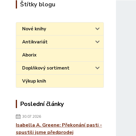
Štítky blogu
Nové knihy
Antikvariát
Aborix
Doplňkový sortiment
Výkup knih
Poslední články
30.07.2026
Isabella A. Greene: Překonání pasti -
spustili jsme předprodej