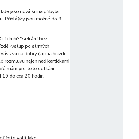
, kde jako nová kniha přibyla
nu
. Přihlášky jsou možné do 9.
ící druhé "
sekání bez
ízdě (vstup po strmých
Vás zvu na dobrý čaj (na hnízdo
oté rozmluvu nejen nad kartičkami
teré mám pro toto setkání
d 19 do cca 20 hodin.
 můžete volit jako