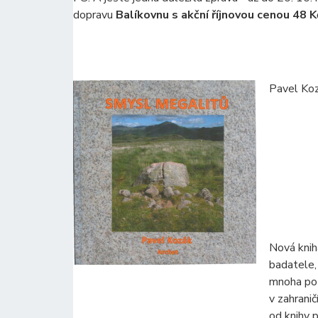
dopravu
Balíkovnu s akční říjnovou cenou 48 K
Pavel Ko
Nová kni
badatele,
mnoha pozi
v zahrani
od knihy 