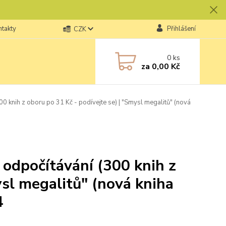
ntakty
Přihlášení
CZK
0
ks
za
0,00 Kč
00 knih z oboru po 31 Kč - podívejte se) | "Smysl megalitů" (nová
é odpočítávání (300 knih z
ysl megalitů" (nová kniha
4