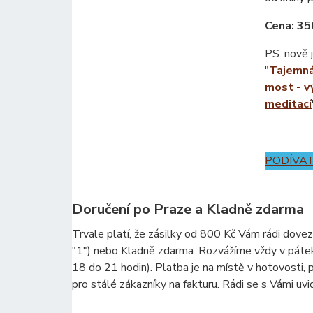
Cena: 35
PS. nově 
"
Tajemná
most - v
meditací
PODÍVAT
Doručení po Praze a Kladně zdarma
Trvale platí, že zásilky od 800 Kč Vám rádi dove
"1") nebo Kladně zdarma. Rozvážíme vždy v páte
18 do 21 hodin). Platba je na místě v hotovosti,
pro stálé zákazníky na fakturu. Rádi se s Vámi uv