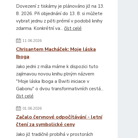
Dovezení z tiskárny je plánováno již na 13.
8. 2026. Při objednání do 13. 8. si můžete
vybrat jednu z pěti prémií v podobě knihy
zdarma. Konkrétní va...
číst celé
11.06.2026
Chrisantem Macháček: Moje láska
Iboga
Jako jedni z mála máme k dispozici tuto
zajímavou novou knihu plným názvem
"Moje láska Iboga a Bwiti iniciace v
Gabonu" o dvou transformativních cestá...
číst celé
01.06.2026
Začalo červnové odpočítávání - letní
čtení za symbolické ceny
Jako již tradičně probíhá v prostorách