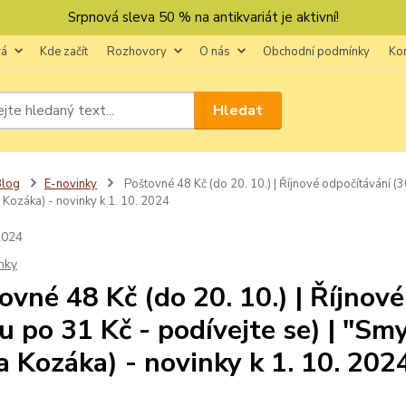
Srpnová sleva 50 % na antikvariát je aktivní!
vá
Kde začít
Rozhovory
O nás
Obchodní podmínky
Ko
Hledat
Blog
E-novinky
Poštovné 48 Kč (do 20. 10.) | Říjnové odpočítávání (3
 Kozáka) - novinky k 1. 10. 2024
2024
nky
ovné 48 Kč (do 20. 10.) | Říjnov
u po 31 Kč - podívejte se) | "Sm
a Kozáka) - novinky k 1. 10. 202