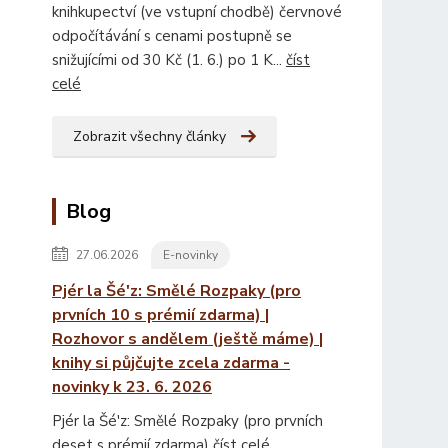
knihkupectví (ve vstupní chodbě) červnové
odpočítávání s cenami postupně se
snižujícími od 30 Kč (1. 6.) po 1 K...
číst
celé
Zobrazit všechny články
Blog
27.06.2026
E-novinky
Pjér la Šé'z: Smělé Rozpaky (pro
prvních 10 s prémií zdarma) |
Rozhovor s andělem (ještě máme) |
knihy si půjčujte zcela zdarma -
novinky k 23. 6. 2026
Pjér la Šé'z: Smělé Rozpaky (pro prvních
deset s prémií zdarma)
číst celé