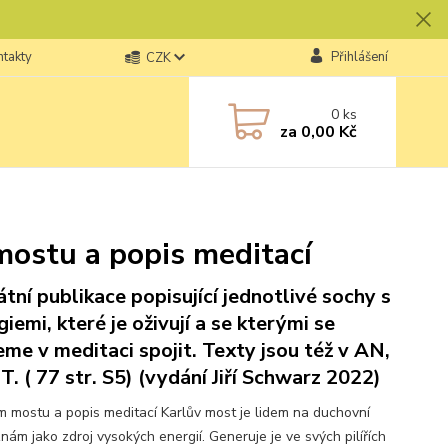
ntakty
Přihlášení
CZK
0
ks
za
0,00 Kč
mostu a popis meditací
átní publikace popisující jednotlivé sochy s
giemi, které je oživují a se kterými se
me v meditaci spojit. Texty jsou též v AN,
IT. ( 77 str. S5) (vydání Jiří Schwarz 2022)
 mostu a popis meditací Karlův most je lidem na duchovní
nám jako zdroj vysokých energií. Generuje je ve svých pilířích