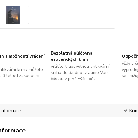
Bezplatná půjčovna
ih s možností vrácení
Odpočí
esoterických knih
vždy v č
vrátíte-li libovolnou antikvární
ntikvární knihy můžete
výprodej
knihu do 33 dnů, vrátíme Vám
do 3 let od zakoupení
se snižu
částku v plné výši zpět
í informace
Kom
informace