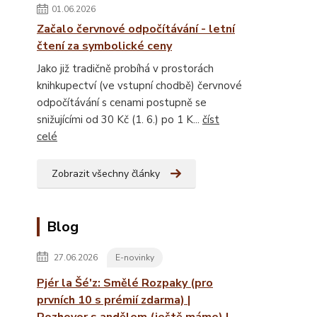
01.06.2026
Začalo červnové odpočítávání - letní
čtení za symbolické ceny
Jako již tradičně probíhá v prostorách
knihkupectví (ve vstupní chodbě) červnové
odpočítávání s cenami postupně se
snižujícími od 30 Kč (1. 6.) po 1 K...
číst
celé
Zobrazit všechny články
Blog
27.06.2026
E-novinky
Pjér la Šé'z: Smělé Rozpaky (pro
prvních 10 s prémií zdarma) |