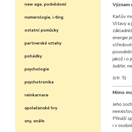
new age, podvědomí
Význam 
Karlův mo
numerologie, i-ťing
Vltavy a 
ostatní pomůcky
základníc
energie j
partnerské vztahy
středové
povodněm
pohádky
jakož i o
Juditin, 
psychologie
(str. 5)
psychotronika
Mimo mo
reinkarnace
Jeho soch
společenské hry
neexistov
Přináší s
sny, snáře
i v osobn