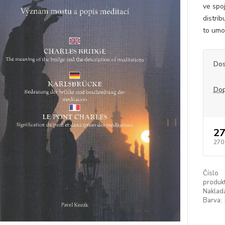
ve spo
distri
to umo
Dos
Dop
27
270
Číslo
produkt
Naklada
Barva: