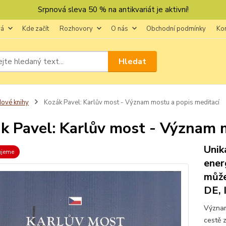
Srpnová sleva 50 % na antikvariát je aktivní!
vá
Kde začít
Rozhovory
O nás
Obchodní podmínky
Ko
Hledat
ové knihy
Kozák Pavel: Karlův most - Význam mostu a popis meditací
k Pavel: Karlův most - Význam 
Unik
ujeme
ener
může
DE, 
Význam
cestě z