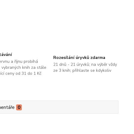
távání
Rozesílání úryvků zdarma
ervnu a říjnu probíhá
21 dnů - 21 úryvků; na výběr vždy
 vybraných knih za stále
ze 3 knih; přihlaste se kdykoliv
jící ceny od 31 do 1 Kč
entáře
0