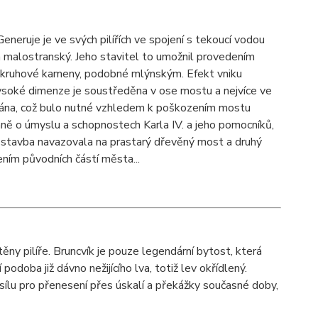
eneruje je ve svých pilířích ve spojení s tekoucí vodou
a malostranský. Jeho stavitel to umožnil provedením
ny kruhové kameny, podobné mlýnským. Efekt vniku
ysoké dimenze je soustředěna v ose mostu a nejvíce ve
ována, což bulo nutné vzhledem k poškozením mostu
ě o úmyslu a schopnostech Karla IV. a jeho pomocníků,
ho stavba navazovala na prastarý dřevěný most a druhý
ením původních částí města...
ěny pilíře. Bruncvík je pouze legendární bytost, která
podoba již dávno nežijícího lva, totiž lev okřídlený.
á sílu pro přenesení přes úskalí a překážky současné doby,