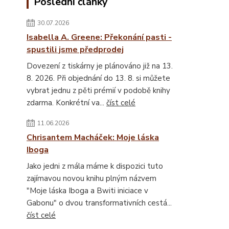
Poslední články
30.07.2026
Isabella A. Greene: Překonání pasti -
spustili jsme předprodej
Dovezení z tiskárny je plánováno již na 13.
8. 2026. Při objednání do 13. 8. si můžete
vybrat jednu z pěti prémií v podobě knihy
zdarma. Konkrétní va...
číst celé
11.06.2026
Chrisantem Macháček: Moje láska
Iboga
Jako jedni z mála máme k dispozici tuto
zajímavou novou knihu plným názvem
"Moje láska Iboga a Bwiti iniciace v
Gabonu" o dvou transformativních cestá...
číst celé