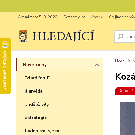
Aktualizace 5. 8. 2026
Seznamy
Aborix
Co jinde nebý
Úvod
N
Nové knihy
Kozá
"zlatý fond"
ájurvéda
Doporuč
andělé, víly
astrologie
buddhismus, zen