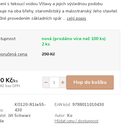
jení s tekoucí vodou Vltavy a jejich výslednou podobu
buuje na oba břehy, staroměstský a malostranský. Jeho stavitel
žnil provedením základních spár ...
celý popis
tupnost
nová (prodáno více než 100 ks)
2 ks
oručená cena:
290 Kč
0 Kč
/
ks
Hop do košíku
 Kč
bez DPH
KO120-R1šeS5-
EAN kód:
9788011010430
u:
430
tel:
Jiří Schwarz
Autor:
Ko
še
Hlídat cenu / dostupnost