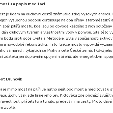
mostu a popis meditací
st je lidem na duchovní cestě znám jako zdroj vysokých energií. G
jejich výslednou podobu distribuuje na oba břehy, staroměstský 
h spár pilířů mostu, kde jsou po obvodě každého z nich polože
e dán kruhovým tvarem a vlastnostmi vody v pohybu. Síla této v
m bodu proti soče Cyrila a Metoděje. Byla v současnosti aktiv
i a novodobé rekonstrukci. Tato funkce mostu vypovídá významn
 jeho záměrech, týkajících se Prahy a celé České země. I když je
není zdaleka jen dopravním spojením břehů, ale energetickým spoj
st Bruncvík
a je mimo most na pilíři. Je nutno sejít pod most a meditovat u st
ala, úlohu však zde hraje jeho lev. K člověku zde přichází zvláštní 
pravedlnost, přátelství a lví sílu, především na cesty. Proto dáv
ím životě.