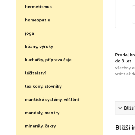
hermetismus
homeopatie
jóga
kóany, výroky
Prodej kn
kuchařky, příprava čaje
do 3 let
všechny a
léčitelství
vrátit až 
lexikony, slovníky
mantické systémy, věštění
Bližš
mandaly, mantry
minerály, čakry
Bližší 