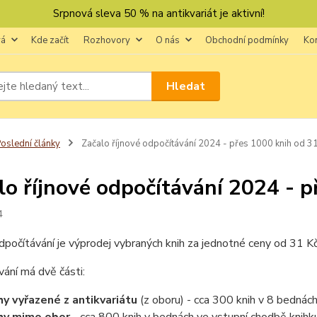
Srpnová sleva 50 % na antikvariát je aktivní!
vá
Kde začít
Rozhovory
O nás
Obchodní podmínky
Ko
Hledat
oslední články
Začalo říjnové odpočítávání 2024 - přes 1000 knih od 31
lo říjnové odpočítávání 2024 - p
4
dpočítávání je výprodej vybraných knih za jednotné ceny od 31 Kč 
ání má dvě části:
hy vyřazené z antikvariátu
(z oboru) - cca 300 knih v 8 bednác