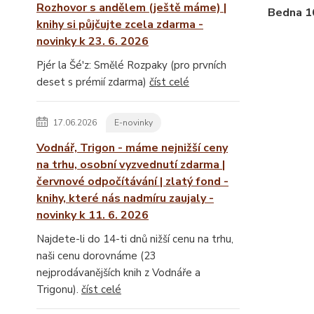
Rozhovor s andělem (ještě máme) |
Bedna 1
knihy si půjčujte zcela zdarma -
novinky k 23. 6. 2026
Pjér la Šé'z: Smělé Rozpaky (pro prvních
deset s prémií zdarma)
číst celé
17.06.2026
E-novinky
Vodnář, Trigon - máme nejnižší ceny
na trhu, osobní vyzvednutí zdarma |
červnové odpočítávání | zlatý fond -
knihy, které nás nadmíru zaujaly -
novinky k 11. 6. 2026
Najdete-li do 14-ti dnů nižší cenu na trhu,
naši cenu dorovnáme (23
nejprodávanějších knih z Vodnáře a
Trigonu).
číst celé