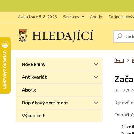
Aktualizace 8. 8. 2026
Seznamy
Aborix
Co jinde nebý
Úvod
P
Nové knihy
Zača
Antikvariát
Aborix
01.10.202
Říjnové o
Doplňkový sortiment
Odpočítáv
Výkup knih
kni