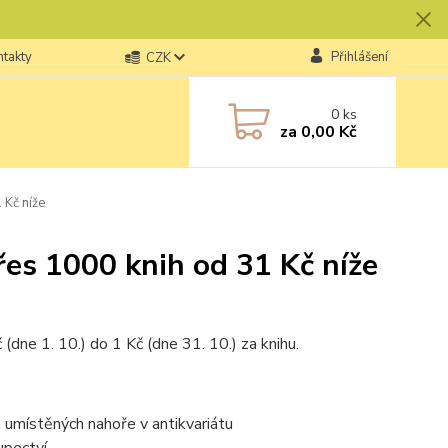
ntakty
Přihlášení
CZK
0
ks
za
0,00 Kč
 Kč níže
řes 1000 knih od 31 Kč níže
(dne 1. 10.) do 1 Kč (dne 31. 10.) za knihu.
h umístěných nahoře v antikvariátu