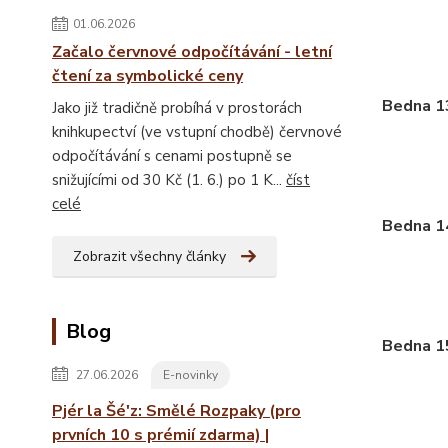
01.06.2026
Začalo červnové odpočítávání - letní
čtení za symbolické ceny
Bedna 1
Jako již tradičně probíhá v prostorách
knihkupectví (ve vstupní chodbě) červnové
odpočítávání s cenami postupně se
snižujícími od 30 Kč (1. 6.) po 1 K...
číst
celé
Bedna 1
Zobrazit všechny články
Blog
Bedna 1
27.06.2026
E-novinky
Pjér la Šé'z: Smělé Rozpaky (pro
prvních 10 s prémií zdarma) |