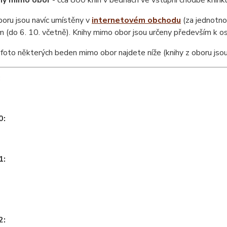
hy mimo obor
- cca 800 knih v bednách ve vstupní chodbě knihk
boru jsou navíc umístěny v
internetovém obchodu
(za jednotno
(do 6. 10. včetně). Knihy mimo obor jsou určeny především k o
í foto některých beden mimo obor najdete níže (knihy z oboru jso
:
0:
1:
2: