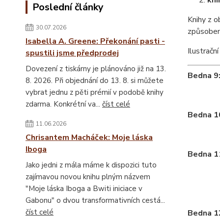
kni
Poslední články
Knihy z o
30.07.2026
způsobem 
Isabella A. Greene: Překonání pasti -
Ilustračn
spustili jsme předprodej
Dovezení z tiskárny je plánováno již na 13.
Bedna 9
8. 2026. Při objednání do 13. 8. si můžete
vybrat jednu z pěti prémií v podobě knihy
zdarma. Konkrétní va...
číst celé
Bedna 1
11.06.2026
Chrisantem Macháček: Moje láska
Iboga
Bedna 1
Jako jedni z mála máme k dispozici tuto
zajímavou novou knihu plným názvem
"Moje láska Iboga a Bwiti iniciace v
Gabonu" o dvou transformativních cestá...
číst celé
Bedna 1