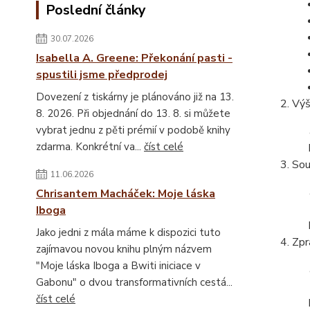
Poslední články
30.07.2026
Isabella A. Greene: Překonání pasti -
spustili jsme předprodej
Dovezení z tiskárny je plánováno již na 13.
Výš
8. 2026. Při objednání do 13. 8. si můžete
vybrat jednu z pěti prémií v podobě knihy
zdarma. Konkrétní va...
číst celé
Sou
11.06.2026
Chrisantem Macháček: Moje láska
Iboga
Jako jedni z mála máme k dispozici tuto
Zpr
zajímavou novou knihu plným názvem
"Moje láska Iboga a Bwiti iniciace v
Gabonu" o dvou transformativních cestá...
číst celé