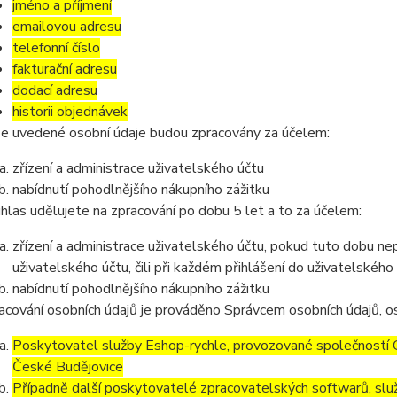
jméno a příjmení
emailovou adresu
telefonní číslo
fakturační adresu
dodací adresu
historii objednávek
e uvedené osobní údaje budou zpracovány za účelem:
zřízení a administrace uživatelského účtu
nabídnutí pohodlnějšího nákupního zážitku
hlas udělujete na zpracování po dobu 5 let a to za účelem:
zřízení a administrace uživatelského účtu, pokud tuto dobu ne
uživatelského účtu, čili při každém přihlášení do uživatelského
nabídnutí pohodlnějšího nákupního zážitku
acování osobních údajů je prováděno Správcem osobních údajů, os
Poskytovatel služby Eshop-rychle, provozované společností G
České Budějovice
Případně další poskytovatelé zpracovatelských softwarů, služ