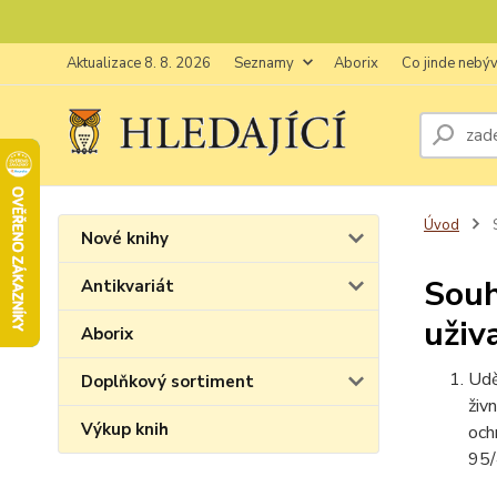
Aktualizace 8. 8. 2026
Seznamy
Aborix
Co jinde nebý
Úvod
S
Nové knihy
Souh
Antikvariát
uživ
Aborix
Udě
Doplňkový sortiment
živ
Výkup knih
och
95/