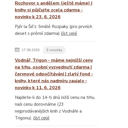
Rozhovor s andělem (ještě máme) |
knihy si půjčujte zcela zdarma -
novinky k 23. 6. 2026
Pjér la Šé'z: Smělé Rozpaky (pro prvních
deset s prémií zdarma)
číst celé
17.06.2026
E-novinky
Vodnář, Trigon - máme nejnižší ceny
na trhu, osobní vyzvednutí zdarma |
červnové odpočítávání | zlatý fond -
knihy, které nás nadmíru zaujaly -
novinky k 11. 6. 2026
Najdete-li do 14-ti dnů nižší cenu na trhu,
naši cenu dorovnáme (23
nejprodávanějších knih z Vodnáře a
Trigonu).
číst celé