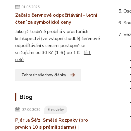
01.06.2026
Oso
Začalo červnové odpočítávání - letní
čtení za symbolické ceny
Sou
Jako již tradičně probíhá v prostorách
Vez
knihkupectví (ve vstupní chodbě) červnové
odpočítávání s cenami postupně se
snižujícími od 30 Kč (1. 6.) po 1 K...
číst
celé
Zobrazit všechny články
Blog
27.06.2026
E-novinky
Pjér la Šé'z: Smělé Rozpaky (pro
prvních 10 s prémií zdarma) |