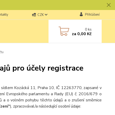
ntakty
Přihlášení
CZK
0
ks
za
0,00 Kč
čtu
jů pro účely registrace
, se sídlem Kozácká 11, Praha 10, IČ 12263770, zapsané v
ízení Evropského parlamentu a Rady (EU) č. 2016/679 o
jů a o volném pohybu těchto údajů a o zrušení směrnice
ízení“
), zpracovával/a následující osobní údaje: