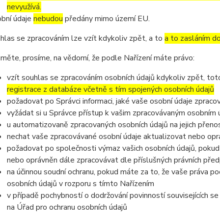
nevyužívá.
bní údaje
nebudou
předány mimo území EU.
hlas se zpracováním lze vzít kdykoliv zpět, a to
a to zasláním do
měte, prosíme, na vědomí, že podle Nařízení máte právo:
vzít souhlas se zpracováním osobních údajů kdykoliv zpět, to
registrace z databáze včetně s tím spojených osobních údajů
požadovat po Správci informaci, jaké vaše osobní údaje zpraco
vyžádat si u Správce přístup k vašim zpracovávaným osobním ú
u automatizovaně zpracovaných osobních údajů na jejich přeno
nechat vaše zpracovávané osobní údaje aktualizovat nebo opra
požadovat po společnosti výmaz vašich osobních údajů, pokud 
nebo oprávněn dále zpracovávat dle příslušných právních před
na účinnou soudní ochranu, pokud máte za to, že vaše práva po
osobních údajů v rozporu s tímto Nařízením
v případě pochybností o dodržování povinností souvisejících s
na Úřad pro ochranu osobních údajů