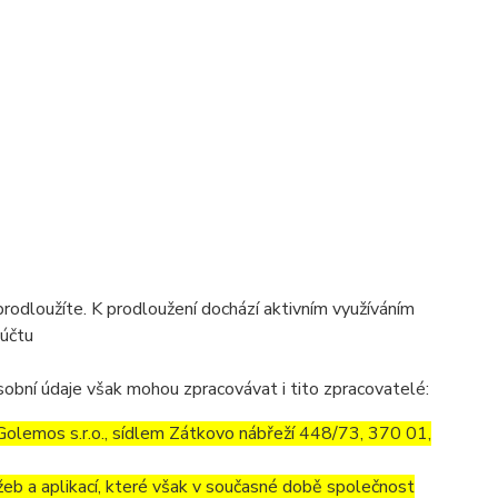
prodloužíte. K prodloužení dochází aktivním využíváním
 účtu
obní údaje však mohou zpracovávat i tito zpracovatelé:
olemos s.r.o., sídlem Zátkovo nábřeží 448/73, 370 01,
eb a aplikací, které však v současné době společnost