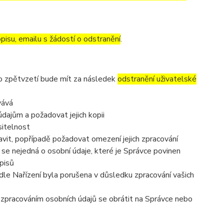
pisu, emailu s žádostí o odstranění
.
to zpětvzetí bude mít za následek
odstranění uživatelské
vává
dajům a požadovat jejich kopii
sitelnost
vit, popřípadě požadovat omezení jejich zpracování
se nejedná o osobní údaje, které je Správce povinen
pisů
dle Nařízení byla porušena v důsledku zpracování vašich
e zpracováním osobních údajů se obrátit na Správce nebo