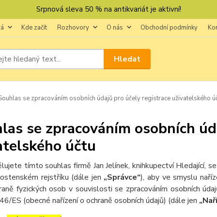
Srpnová sleva 50 % na antikvariát je aktivní!
vá
Kde začít
Rozhovory
O nás
Obchodní podmínky
Ko
Hledat
ouhlas se zpracováním osobních údajů pro účely registrace uživatelského ú
las se zpracováním osobních úda
atelského účtu
lujete tímto souhlas firmě Jan Jelínek, knihkupectví Hledající
nostenském rejstříku (dále jen
„Správce“
), aby ve smyslu nař
raně fyzických osob v souvislosti se zpracováním osobních úda
46/ES (obecné nařízení o ochraně osobních údajů) (dále jen
„Nař