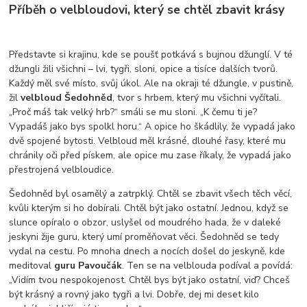
Příběh o velbloudovi, který se chtěl zbavit krásy
Představte si krajinu, kde se poušť potkává s bujnou džunglí. V té
džungli žili všichni – lvi, tygři, sloni, opice a tisíce dalších tvorů.
Každý měl své místo, svůj úkol. Ale na okraji té džungle, v pustině,
žil
velbloud Šedohněd
, tvor s hrbem, který mu všichni vyčítali.
„Proč máš tak velký hrb?“ smáli se mu sloni. „K čemu ti je?
Vypadáš jako bys spolkl horu.“ A opice ho škádlily, že vypadá jako
dvě spojené bytosti. Velbloud měl krásné, dlouhé řasy, které mu
chránily oči před pískem, ale opice mu zase říkaly, že vypadá jako
přestrojená velbloudice.
Šedohněd byl osamělý a zatrpklý. Chtěl se zbavit všech těch věcí,
kvůli kterým si ho dobírali. Chtěl být jako ostatní. Jednou, když se
slunce opíralo o obzor, uslyšel od moudrého hada, že v daleké
jeskyni žije guru, který umí proměňovat věci. Šedohněd se tedy
vydal na cestu. Po mnoha dnech a nocích došel do jeskyně, kde
meditoval
guru Pavoučák
. Ten se na velblouda podíval a povídá:
„Vidím tvou nespokojenost. Chtěl bys být jako ostatní, viď? Chceš
být krásný a rovný jako tygři a lvi. Dobře, dej mi deset kilo