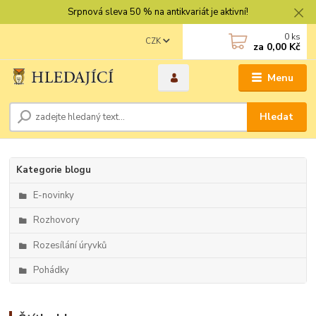
Srpnová sleva 50 % na antikvariát je aktivní!
0
ks
CZK
za
0,00 Kč
Menu
Hledat
Kategorie blogu
E-novinky
Rozhovory
Rozesílání úryvků
Pohádky