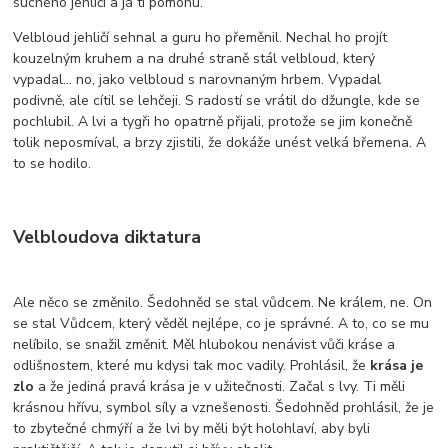
suchého jehličí a já ti pomohu.“
Velbloud jehličí sehnal a guru ho přeměnil. Nechal ho projít
kouzelným kruhem a na druhé straně stál velbloud, který
vypadal... no, jako velbloud s narovnaným hrbem. Vypadal
podivně, ale cítil se lehčeji. S radostí se vrátil do džungle, kde se
pochlubil. A lvi a tygři ho opatrně přijali, protože se jim konečně
tolik neposmíval, a brzy zjistili, že dokáže unést velká břemena. A
to se hodilo.
Velbloudova diktatura
Ale něco se změnilo. Šedohněd se stal vůdcem. Ne králem, ne. On
se stal Vůdcem, který věděl nejlépe, co je správné. A to, co se mu
nelíbilo, se snažil změnit. Měl hlubokou nenávist vůči kráse a
odlišnostem, které mu kdysi tak moc vadily. Prohlásil, že
krása je
zlo
a že jediná pravá krása je v užitečnosti. Začal s lvy. Ti měli
krásnou hřívu, symbol síly a vznešenosti. Šedohněd prohlásil, že je
to zbytečné chmýří a že lvi by měli být holohlaví, aby byli