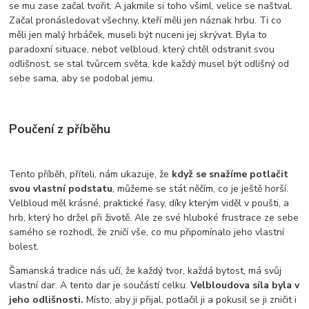
se mu zase začal tvořit. A jakmile si toho všiml, velice se naštval.
Začal pronásledovat všechny, kteří měli jen náznak hrbu. Ti co
měli jen malý hrbáček, museli být nuceni jej skrývat. Byla to
paradoxní situace, neboť velbloud, který chtěl odstranit svou
odlišnost, se stal tvůrcem světa, kde každý musel být odlišný od
sebe sama, aby se podobal jemu.
Poučení z příběhu
Tento příběh, příteli, nám ukazuje, že
když se snažíme potlačit
svou vlastní podstatu
, můžeme se stát něčím, co je ještě horší.
Velbloud měl krásné, praktické řasy, díky kterým viděl v poušti, a
hrb, který ho držel při životě. Ale ze své hluboké frustrace ze sebe
samého se rozhodl, že zničí vše, co mu připomínalo jeho vlastní
bolest.
Šamanská tradice nás učí, že každý tvor, každá bytost, má svůj
vlastní dar. A tento dar je součástí celku.
Velbloudova síla byla v
jeho odlišnosti.
Místo, aby ji přijal, potlačil ji a pokusil se ji zničit i