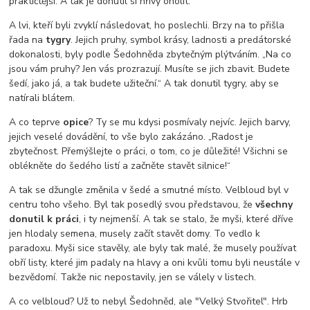
praktičtější. A tak je donutil si hřívy oholit.
A lvi, kteří byli zvyklí následovat, ho poslechli. Brzy na to přišla
řada na
tygry
. Jejich pruhy, symbol krásy, ladnosti a predátorské
dokonalosti, byly podle Šedohněda zbytečným plýtváním. „Na co
jsou vám pruhy? Jen vás prozrazují. Musíte se jich zbavit. Budete
šedí, jako já, a tak budete užiteční.“ A tak donutil tygry, aby se
natírali blátem.
A co teprve
opice
? Ty se mu kdysi posmívaly nejvíc. Jejich barvy,
jejich veselé dovádění, to vše bylo zakázáno. „Radost je
zbytečnost. Přemýšlejte o práci, o tom, co je důležité! Všichni se
oblékněte do šedého listí a začněte stavět silnice!“
A tak se džungle změnila v šedé a smutné místo. Velbloud byl v
centru toho všeho. Byl tak posedlý svou představou, že
všechny
donutil k práci
, i ty nejmenší. A tak se stalo, že myši, které dříve
jen hlodaly semena, musely začít stavět domy. To vedlo k
paradoxu. Myši sice stavěly, ale byly tak malé, že musely používat
obří listy, které jim padaly na hlavy a oni kvůli tomu byli neustále v
bezvědomí. Takže nic nepostavily, jen se válely v listech.
A co velbloud? Už to nebyl Šedohněd, ale "Velký Stvořitel". Hrb