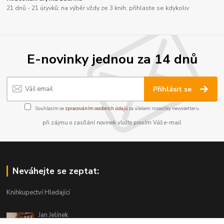
21 dnů - 21 úryvků; na výběr vždy ze 3 knih; přihlaste se kdykoliv
E-novinky jednou za 14 dnů
Přihlásit se
Souhlasím se
zpracováním osobních údajů
za účelem rozesílky newsletteru.
při zájmu o zasílání novinek vložte prosím Váš e-mail
Neváhejte se zeptat:
Knihkupectví Hledající
Jan Jelínek