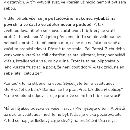
v ostatních. A tím vytvořil svět, ve kterém už nikdo nemohl být sám
sebou.
Vidíte, příteli,
vše, co je potlačováno, nakonec vybublá na
povrch, a to často ve zdeformované podobě.
A tak i
zvelbloudova hřbetu se znovu začal tvořit hrb, který se vrátil,
protože to byla součást jeho přirozenosti. To se ale velbloudovi
nehodilo, protože to připomínalo to, co se mu nelíbilo na sobě a
začal to pronásledovat. Přesně to se stalo i Pol Potovi. Z chudého
venkovana, který se cítil odstrčen, se stal diktátor, který nenáviděl
krásu, inteligenci a vše, co bylo jiné. Protože to mu připomínalo
jeho vlastní frustraci a pocit, že není dost dobrý. A tak zničil nejen
sebe, ale i celou zemi.
Ale teď k tomu slíbenému vtipu. Slyšel jste ten o velbloudovi,
který vešel do baru? Barman se ho ptá: „Proč tak dlouhý obličej?“
Na to velbloud odpoví: „To je proto, že se mi ten hrb zase vrací!“
Má to nějakou odezvu ve vašem srdci? Přemýšlejte o tom. A příště,
až uvidíte velblouda, nechte ho být. Krása je v oku pozorovatele.
A teď se napijte. Ibiškový čaj je skvělý na pročištění těla i mysli.