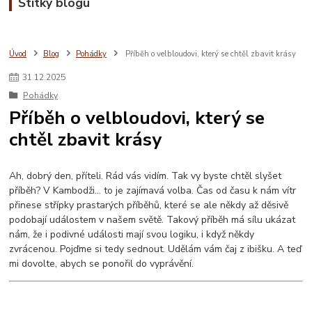
Štítky blogu
Úvod
Blog
Pohádky
Příběh o velbloudovi, který se chtěl zbavit krásy
31
.
12
.
2025
Pohádky
Příběh o velbloudovi, který se
chtěl zbavit krásy
Ah, dobrý den, příteli. Rád vás vidím. Tak vy byste chtěl slyšet
příběh? V Kambodži... to je zajímavá volba. Čas od času k nám vítr
přinese střípky prastarých příběhů, které se ale někdy až děsivě
podobají událostem v našem světě. Takový příběh má sílu ukázat
nám, že i podivné události mají svou logiku, i když někdy
zvrácenou. Pojďme si tedy sednout. Udělám vám čaj z ibišku. A teď
mi dovolte, abych se ponořil do vyprávění.