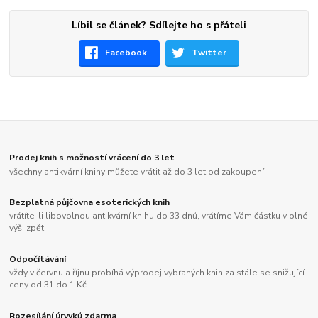
Líbil se článek? Sdílejte ho s přáteli
Facebook
Twitter
Prodej knih s možností vrácení do 3 let
všechny antikvární knihy můžete vrátit až do 3 let od zakoupení
Bezplatná půjčovna esoterických knih
vrátíte-li libovolnou antikvární knihu do 33 dnů, vrátíme Vám částku v plné
výši zpět
Odpočítávání
vždy v červnu a říjnu probíhá výprodej vybraných knih za stále se snižující
ceny od 31 do 1 Kč
Rozesílání úryvků zdarma