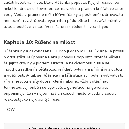
začali kopat na místě, které Růženka popsala. K jejich úžasu, po
několika dnech usilovné práce, narazili na pramen křišťálově čisté
vody. Voda z pramene měla léčivé účinky a postupně uzdravovala
nemocné a zavlažovala vyprahlou půdu. Strach se začal měnit v
úžas a posléze v stud. Vesničané si uvědomili svou chybu.
Kapitola 10: Růženčina milost
Růženka byla osvobozena. Ti, kdo ji odsoudili, se jí klaněli a prosili
o odpuštění. Její povaha Raka jí dovolila odpustit, protože věděla,
že jejich činy byly plodem strachu a nevědomosti. Stala se
moudrou rádkyní a léčitelkou, její dary byly nyní přijímány s úctou
a vděčností. A tak se Růženka na kříži stala symbolem vytrvalosti,
víry a nezdolné síly dobra, které nakonec vždy zvítězí nad
temnotou. Její příběh se vyprávěl z generace na generaci,
připomínaje, že i v nejtemnějších časech může pravda a soucit
rozkvést jako nejkrásnější růže.
--OW--