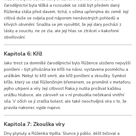
čarodějnictví byla těžká a rozsudek se zdál být předem daný.
Růženka stála před davem, tichá, s očima upřenýma do země. Její
citlivá duše se svíjela pod náporem nenávistných pohledů a
křivých obvinění. Snažila se jim vysvětlit, že její dary pochází z
lásky a soucitu, ne ze zla, ale její hlas se ztrácel v kakofonii
obviňování.
Kapitola 6: Kříž
Jako trest za domnělé čarodějnictví bylo Růžence uloženo nejvyšší
ponížení – být přivázána ke kříži na návsi, vystavena posměchu a
urážkám. Nebyl to kříž smrti, ale kříž ponížení a zkoušky. Symbol
kříže, který se stal Růženčiným břemenem, se proměnil v metaforu
jejího utrpení a víry. Její citlivost Raka ji nutila prožívat každou
urážku hluboce, ale zároveň se v ní probudila nečekaná vnitřní
síla. V očích se jí zračila bolest, ale také neochvějná víra v to, že
pravda nakonec vyjde najevo.
Kapitola 7: Zkouška víry
Dny plynuly a Růženka trpěla. Slunce ji pálilo, déšť bičoval a