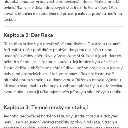
hluboká empatie, vnímavost a neobyčejná intuice. Matka, prostá
bylinkářka, v ní viděla odraz svých vlastních tužeb a obav. Otec,
kovář s dlaněmi mozolnatými od práce, ji miloval prostou, mužnou
láskou.
Kapitola 2: Dar Raka
Růženčino srdce bylo otevřené všemu živému. Dokázala rozumět
řeči zvířat, utišit pláč dítěte pouhým dotykem a v jejích rukou
uvadající květiny opět ožívaly. Vesničané si šuškali o jejích darech,
někteří s úctou, jiní s rostoucí obavou. Její intuice byla až děsivá –
často věděla o blížícím se neštěstí dříve, než se projevilo, a její sny
byly plné prorockých vizí. Lidé ve znamení Raka si často tvoří
hluboká pouta s rodinou a domovem, a Růženka nebyla výjimkou.
Milovala svou malou chaloupku, zahradu plnou bylin a především
svou matku, která ji učila tajemstvím přírody a síle léčivých rostlin.
Kapitola 3: Temné mraky se stahují
Jednoho neobyčejně horkého léta, kdy úroda chřadla a dobytek
hynul, se v sousední vesnici rozšířily zprávy o nákaze. Strach a