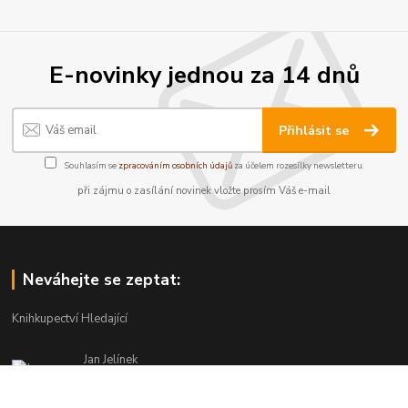
E-novinky jednou za 14 dnů
Přihlásit se
Souhlasím se
zpracováním osobních údajů
za účelem rozesílky newsletteru.
při zájmu o zasílání novinek vložte prosím Váš e-mail
Neváhejte se zeptat:
Knihkupectví Hledající
Jan Jelínek
220 873 250
Po-Pá 10-18, ve středu do 20 hodin