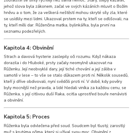
zoufalství se šířily rychleji než sama nemoc. Starý, slepý kazatel,
jehož slova byla zákonem, začal ve svých kázáních mluvit o Božím
hněvu a o tom, že za veškerá neštěstí mohou skryté síly zla, které
se usídlily mezi lidmi. Ukazoval prstem na ty, kteří se odlišovali, na
ty, kteří měli dar. Růženčina matka, bylinkářka, byla první na
seznamu podezřelých.
Kapitola 4: Obvinění
Strach a davová hysterie zaslepily oči rozumu. Když nákaza
dorazila i do Hluboké, prsty začaly neomylně ukazovat na
Růženku. Její neobvyklé dary, její tiché chování a její záliba v
samotě v lese – to vše se stalo důkazem proti ní. Několik sousedů,
kteří ji dříve obdivovali, nyní svědčili proti ní. V době, kdy pověry
byly mocnější než pravda, a lidé hledali viníka za každou cenu, se
Růženka, s její citlivou duší Raka, ocitla uprostřed bouře nenávisti
a obvinění.
Kapitola 5: Proces
Růženka byla odvlečena před soud. Soudcem byl tlustý, zarostlý
muž s krutýma očima, který si užíval svou moc. Obvinění z