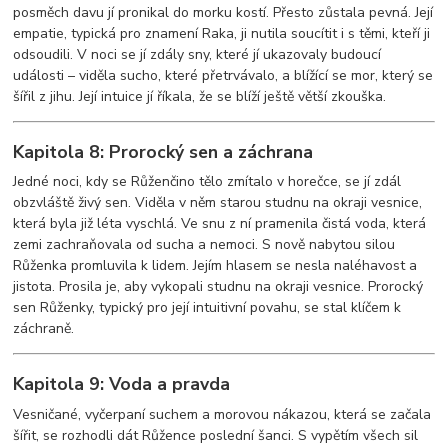
posměch davu jí pronikal do morku kostí. Přesto zůstala pevná. Její
empatie, typická pro znamení Raka, ji nutila soucítit i s těmi, kteří ji
odsoudili. V noci se jí zdály sny, které jí ukazovaly budoucí
události – viděla sucho, které přetrvávalo, a blížící se mor, který se
šířil z jihu. Její intuice jí říkala, že se blíží ještě větší zkouška.
Kapitola 8: Prorocký sen a záchrana
Jedné noci, kdy se Růženčino tělo zmítalo v horečce, se jí zdál
obzvláště živý sen. Viděla v něm starou studnu na okraji vesnice,
která byla již léta vyschlá. Ve snu z ní pramenila čistá voda, která
zemi zachraňovala od sucha a nemoci. S nově nabytou silou
Růženka promluvila k lidem. Jejím hlasem se nesla naléhavost a
jistota. Prosila je, aby vykopali studnu na okraji vesnice. Prorocký
sen Růženky, typický pro její intuitivní povahu, se stal klíčem k
záchraně.
Kapitola 9: Voda a pravda
Vesničané, vyčerpaní suchem a morovou nákazou, která se začala
šířit, se rozhodli dát Růžence poslední šanci. S vypětím všech sil