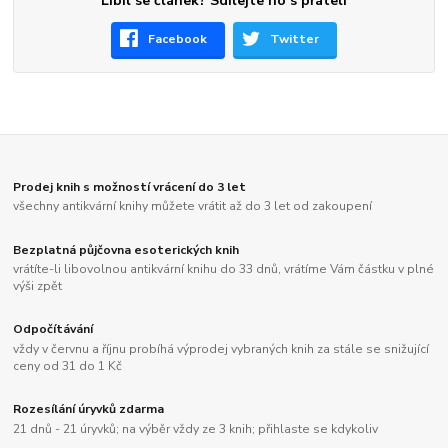
Líbil se článek? Sdílejte ho s přáteli
Facebook
Twitter
Prodej knih s možností vrácení do 3 let
všechny antikvární knihy můžete vrátit až do 3 let od zakoupení
Bezplatná půjčovna esoterických knih
vrátíte-li libovolnou antikvární knihu do 33 dnů, vrátíme Vám částku v plné
výši zpět
Odpočítávání
vždy v červnu a říjnu probíhá výprodej vybraných knih za stále se snižující
ceny od 31 do 1 Kč
Rozesílání úryvků zdarma
21 dnů - 21 úryvků; na výběr vždy ze 3 knih; přihlaste se kdykoliv