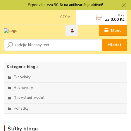
Srpnová sleva 50 % na antikvariát je aktivní!
0
ks
CZK
za
0,00 Kč
Menu
Hledat
Kategorie blogu
E-novinky
Rozhovory
Rozesílání úryvků
Pohádky
Štítky blogu