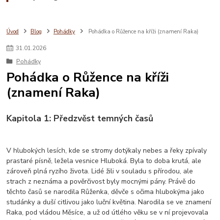
Úvod
Blog
Pohádky
Pohádka o Růžence na kříži (znamení Raka)
31
.
01
.
2026
Pohádky
Pohádka o Růžence na kříži
(znamení Raka)
Kapitola 1: Předzvěst temných časů
V hlubokých lesích, kde se stromy dotýkaly nebes a řeky zpívaly
prastaré písně, ležela vesnice Hluboká. Byla to doba krutá, ale
zároveň plná ryzího života. Lidé žili v souladu s přírodou, ale
strach z neznáma a pověrčivost byly mocnými pány. Právě do
těchto časů se narodila Růženka, děvče s očima hlubokýma jako
studánky a duší citlivou jako luční květina. Narodila se ve znamení
Raka, pod vládou Měsíce, a už od útlého věku se v ní projevovala