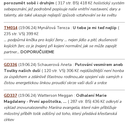
porozumět sobě i druhým
( 317 str. B5) 418 Kč
holistický systém
sebepoznání, jež podrobně popisuje naše vnitřní nastavení, dary a
talenty, ale také ukazuje nejlepší způsob vztahování se ke světu
TM014
(19.06.24) Mynářová Tereza :
U tebe je mi teď nejlíp
(
235 str. V5) 399 Kč
... podpůrná knížka pro kojící ženy ... nejen jídlo a pití; zkušenosti
kojících žen; co je (nejen) při kojení normální; jak se může zapojit
partner...
DOPORUČUJEME
GD336
(19.06.24) Schauerová Aneta :
Putování vesmírem aneb
Toulky našich duší
( 120 str. V5) 306 Kč
nejdůležitější není honba
za úspěchem a zdánlivě šťastnou rodinou,ale spojení vás samých s
čistou energetickou linkou proudící skrze vaši duši a srdce
GD337
(19.06.24) Watterson Meggan :
Odhalení Marie
Magdaleny - První apoštolka, ...
( 287 str. B5) 436 Kč
odkrytí a
výklad znovunalezeného Mariina evangelia, které nám přibližuje
milostný příběh tolik odlišný od toho, který předává křesťanská
církev