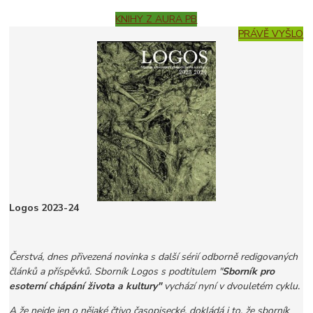
KNIHY Z AURA PB
PRÁVĚ VYŠLO
Logos 2023-24
Čerstvá, dnes přivezená novinka s další sérií odborně redigovaných
článků a příspěvků. Sborník Logos s podtitulem "
Sborník pro
esoterní chápání života a kultury"
vychází nyní v dvouletém cyklu.
A že nejde jen o nějaké čtivo časopisecké, dokládá i to, že sborník