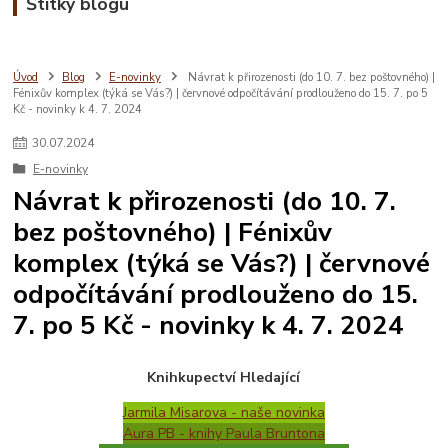
Štítky blogu
Úvod
Blog
E-novinky
Návrat k přirozenosti (do 10. 7. bez poštovného) |
Fénixův komplex (týká se Vás?) | červnové odpočítávání prodlouženo do 15. 7. po 5
Kč - novinky k 4. 7. 2024
30
.
07
.
2024
E-novinky
Návrat k přirozenosti (do 10. 7.
bez poštovného) | Fénixův
komplex (týká se Vás?) | červnové
odpočítávání prodlouženo do 15.
7. po 5 Kč - novinky k 4. 7. 2024
Knihkupectví Hledající
Jarmila Misarova - naše novinka
Aura PB - knihy Paula Bruntona