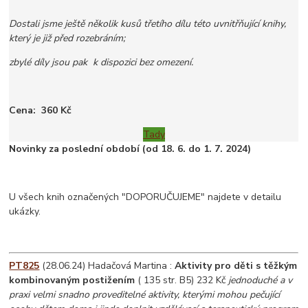
Dostali jsme ještě několik kusů třetího dílu této uvnitřňující knihy,
který je již před rozebráním;
zbylé díly jsou pak k dispozici bez omezení.
Cena: 360 Kč
Tady
Novinky za poslední období (od 18. 6. do 1. 7. 2024)
U všech knih označených "DOPORUČUJEME" najdete v detailu
ukázky.
PT825
(28.06.24) Hadačová Martina :
Aktivity pro děti s těžkým
kombinovaným postižením
( 135 str. B5) 232 Kč
jednoduché a v
praxi velmi snadno proveditelné aktivity, kterými mohou pečující