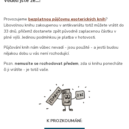
Věděli jste že...?
Provozujeme
bezplatnou půjčovnu esoterických knih
?
Libovolnou knihu zakoupenou v antikvariátu totiž můžete vrátit do
33 dnů, přičemž dostanete zpět původně zaplacenou částku v
plné výši. Jedinou podmínkou je platba v hotovosti.
Půjčování knih nám vůbec nevadí - jsou použité - a jestli budou
nějakou dobu u vás není rozhodující.
Pozn.
nemusíte se rozhodovat předem
, zda si knihu ponecháte
či ji vrátíte - je totiž vaše.
K PROZKOUMÁNÍ: