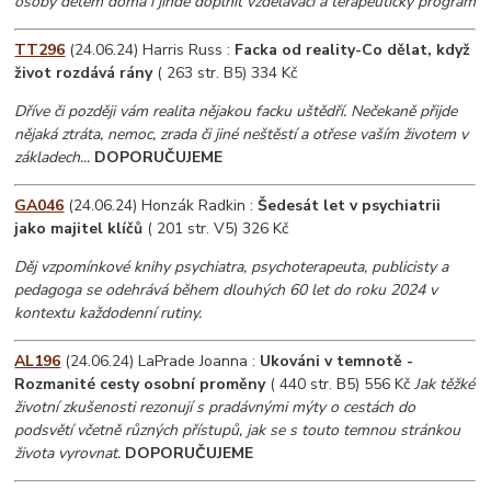
osoby dětem doma i jinde doplnit vzdělávací a terapeutický program
TT296
(24.06.24) Harris Russ :
Facka od reality-Co dělat, když
život rozdává rány
( 263 str. B5) 334 Kč
Dříve či později vám realita nějakou facku uštědří. Nečekaně přijde
nějaká ztráta, nemoc, zrada či jiné neštěstí a otřese vaším životem v
základech...
DOPORUČUJEME
GA046
(24.06.24) Honzák Radkin :
Šedesát let v psychiatrii
jako majitel klíčů
( 201 str. V5) 326 Kč
Děj vzpomínkové knihy psychiatra, psychoterapeuta, publicisty a
pedagoga se odehrává během dlouhých 60 let do roku 2024 v
kontextu každodenní rutiny.
AL196
(24.06.24) LaPrade Joanna :
Ukováni v temnotě -
Rozmanité cesty osobní proměny
( 440 str. B5) 556 Kč
Jak těžké
životní zkušenosti rezonují s pradávnými mýty o cestách do
podsvětí včetně různých přístupů, jak se s touto temnou stránkou
života vyrovnat.
DOPORUČUJEME