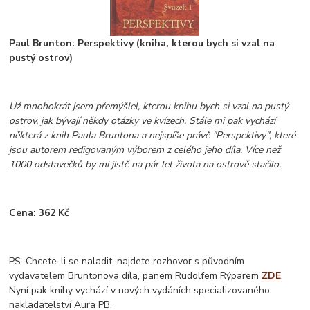
Paul Brunton: Perspektivy (kniha, kterou bych si vzal na
pustý ostrov)
Už mnohokrát jsem přemýšlel, kterou knihu bych si vzal na pustý
ostrov, jak bývají někdy otázky ve kvízech. Stále mi pak vychází
některá z knih Paula Bruntona a nejspíše právě "Perspektivy", které
jsou autorem redigovaným výborem z celého jeho díla. Více než
1000 odstavečků by mi jistě na pár let života na ostrově stačilo.
Cena: 362 Kč
PS. Chcete-li se naladit, najdete rozhovor s původním
vydavatelem Bruntonova díla, panem Rudolfem Rýparem
ZDE
.
Nyní pak knihy vychází v nových vydáních specializovaného
nakladatelství Aura PB.