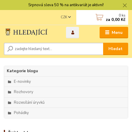
Srpnová sleva 50 % na antikvariát je aktivní!
0
ks
CZK
za
0,00 Kč
Menu
Hledat
Kategorie blogu
E-novinky
Rozhovory
Rozesílání úryvků
Pohádky