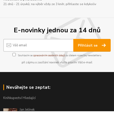
21 dnů - 21 úryvků; na výběr vždy ze 3 knih; přihlaste se kdykoliv
E-novinky jednou za 14 dnů
Přihlásit se
Souhlasím se
zpracováním osobních údajů
za účelem rozesílky newsletteru.
při zájmu o zasílání novinek vložte prosím Váš e-mail
Neváhejte se zeptat:
Knihkupectví Hledající
Jan Jelínek