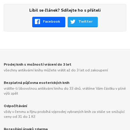
Líbil se článek? Sdílejte ho s přáteli
Facebook
Twitter
Prodej knih s možností vrácení do 3 let
všechny antikvární knihy můžete vrátit až do 3 let od zakoupení
Bezplatná půjčovna esoterických knih
vrátíte-li libovolnou antikvární knihu do 33 dnů, vrátíme Vám částku v plné
výši zpět
Odpočítávání
vždy v červnu a říjnu probíhá výprodej vybraných knih za stále se snižující
ceny od 31 do 1 Kč
Rozesílání úryvků zdarma