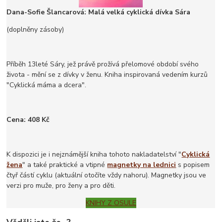
Dana-Sofie Šlancarová:
Malá velká cyklická dívka Sára
(doplněny zásoby)
Příběh 13leté Sáry, jež právě prožívá přelomové období svého
života - mění se z dívky v ženu. Kniha inspirovaná vedením kurzů
"Cyklická máma a dcera".
Cena: 408 Kč
K dispozici je i nejznámější kniha tohoto nakladatelství "
Cyklická
žena
" a také praktické a vtipné
magnetky na lednici
s popisem
čtyř částí cyklu (aktuální otočíte vždy nahoru). Magnetky jsou ve
verzi pro muže, pro ženy a pro děti.
KNIHY Z OSULE