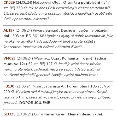
CK029
(24.06.24) Nešporová Olga :
O smrti a pohřbívání
( 347
str. B5) 370 Kč
Jak se dnes Češi vyrovnávají s vlastní smrtelností?
Liší se výrazně představy a postupy věřících a nevěřících osob? Věří
Češi v posmrtnou existenci?
AL197
(24.06.24) Prívara Samuel :
Duchovní cvičení v běžném
dni
( 303 str. B5) 361 Kč
i Ignác z Loyoly si dobře uvědomoval, jaké
nároky na člověka klade každodenní život a proto přišel s
konceptem "duchovních cvičení v běžném životě"
VM023
(24.06.24) Wawracz Olga :
Komunitní rozměr (edice
Mlat, sv. 12)
( 52 str. B5) 127 Kč
Jestli je ještě šance předat
někomu planetu k záchraně, než ji se sebou lidstvo zničí, tak
současné nejmladší generaci. Naděje v ještě možnou cestu.
FB130
(21.06.24) Misarova Jarmila A. :
Forum plus
( 185 str. V5)
220 Kč
V našem světě existují jazyky, které nemají slova... Stejně
jako tato kniha, která ač nic neradí, přesto přináší na svých příbězích
poznání...
DOPORUČUJEME
GD335
(19.06.24) Curry Parker Karen :
Human design - Jak