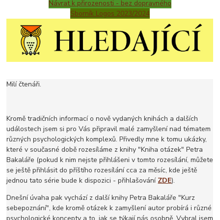
Návrat k přirozenosti - bez dopravného
Sborník Logos 2023/2024
Milí čtenáři.
Kromě tradičních informací o nově vydaných knihách a dalších
událostech jsem si pro Vás připravil malé zamyšlení nad tématem
různých psychologických komplexů. Přivedly mne k tomu ukázky,
které v současné době rozesíláme z knihy "Kniha otázek" Petra
Bakaláře (pokud k nim nejste přihlášeni v tomto rozesílání, můžete
se ještě přihlásit do příštího rozesílání cca za měsíc, kde ještě
jednou tato série bude k dispozici - přihlašování
ZDE
).
Dnešní úvaha pak vychází z další knihy Petra Bakaláře "Kurz
sebepoznání", kde kromě otázek k zamyšlení autor probírá i různé
psychologické koncepty a to, jak se týkají nás osobně. Vybral jsem