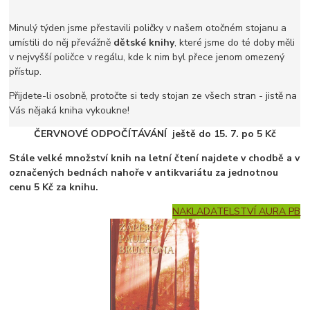
Minulý týden jsme přestavili poličky v našem otočném stojanu a
umístili do něj převážně
dětské knihy
, které jsme do té doby měli
v nejvyšší poličce v regálu, kde k nim byl přece jenom omezený
přístup.
Přijdete-li osobně, protočte si tedy stojan ze všech stran - jistě na
Vás nějaká kniha vykoukne!
ČERVNOVÉ ODPOČÍTÁVÁNÍ ještě do 15. 7. po 5 Kč
Stále velké množství knih na letní čtení najdete v chodbě a v
označených bednách nahoře v antikvariátu za jednotnou
cenu 5 Kč za knihu.
NAKLADATELSTVÍ AURA PB