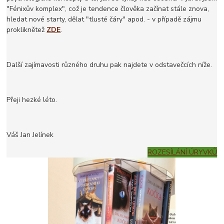
"Fénixův komplex", což je tendence člověka začínat stále znova,
hledat nové starty, dělat "tlusté čáry" apod. - v případě zájmu
prokliknětež
ZDE
.
Další zajímavosti různého druhu pak najdete v odstavečcích níže.
Přeji hezké léto.
Váš Jan Jelínek
ROZESÍLÁNÍ ÚRYVKŮ