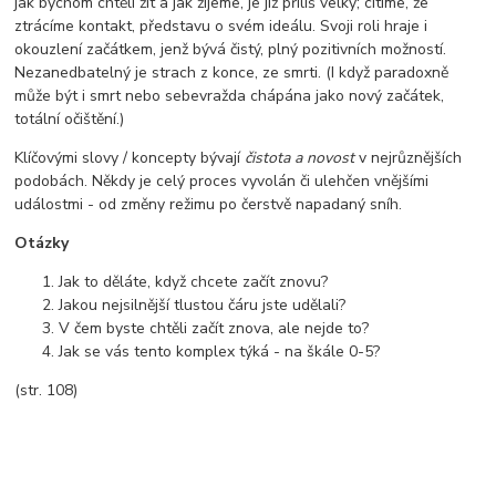
jak bychom chtěli žít a jak žijeme, je již příliš velký; cítíme, že
ztrácíme kontakt, představu o svém ideálu. Svoji roli hraje i
okouzlení začátkem, jenž bývá čistý, plný pozitivních možností.
Nezanedbatelný je strach z konce, ze smrti. (I když paradoxně
může být i smrt nebo sebevražda chápána jako nový začátek,
totální očištění.)
Klíčovými slovy / koncepty bývají
čistota a novost
v nejrůznějších
podobách. Někdy je celý proces vyvolán či ulehčen vnějšími
událostmi - od změny režimu po čerstvě napadaný sníh.
Otázky
Jak to děláte, když chcete začít znovu?
Jakou nejsilnější tlustou čáru jste udělali?
V čem byste chtěli začít znova, ale nejde to?
Jak se vás tento komplex týká - na škále 0-5?
(str. 108)