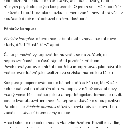
sebepoznání". Jsou zde také otázky, ale i další úvahy, např. o
různých psychologických komplexech. O jeden se s Vámi podělím
- můžete to brát též jako ukázku ze jmenované knihy, která však v
současné době není bohužel na trhu dostupná.
Fénixův komplex
Fénixův komplex
je tendence začínat stále znova, hledat nové
starty, dělat "tlusté čáry" apod.
Často je možné vystopovat touhu vrátit se na začátek, do
neposkvrněnosti, do časů ráje před prvotním hříchem.
Psychoanalytici by mohli tuto potřebu interpretovat jako návrat k
matce, eventuálně jako úsilí znovu si získat mateřskou lásku.
Komplex je pojmenován podle bájného ptáka Fénixe, který sám
sebe spaloval na oltářním ohni na popel, z něhož povstal nový
mladý Fénix. Mezi patologickou a nepatologickou formou je rozdíl
pouze kvantitativní. mnohem častěji se setkáváme s tou pozitivní.
Patologií se
Fénixův komplex
stává ve chvíli, kdy se "návrat na
začátek" stávají účelem samy o sobě.
Hnací silou je nespokojenost s vlastním životem. Rozdíl mezi tím,