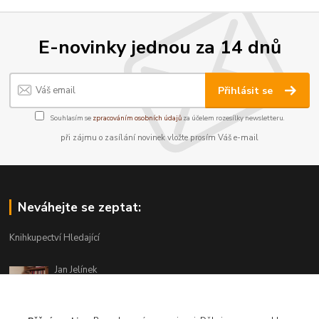
E-novinky jednou za 14 dnů
Přihlásit se
Souhlasím se
zpracováním osobních údajů
za účelem rozesílky newsletteru.
při zájmu o zasílání novinek vložte prosím Váš e-mail
Neváhejte se zeptat:
Knihkupectví Hledající
Jan Jelínek
220 873 250
Po-Pá 10-18, ve středu do 20 hodin