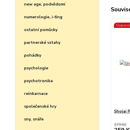
new age, podvědomí
Souvise
numerologie, i-ťing
Doporu
ostatní pomůcky
partnerské vztahy
pohádky
psychologie
psychotronika
reinkarnace
společenské hry
Shojai 
sny, snáře
279 Kč