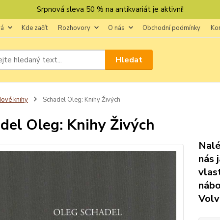
Srpnová sleva 50 % na antikvariát je aktivní!
vá
Kde začít
Rozhovory
O nás
Obchodní podmínky
Ko
Hledat
ové knihy
Schadel Oleg: Knihy Živých
del Oleg: Knihy Živých
Nalé
nás 
vlas
nábo
Volv