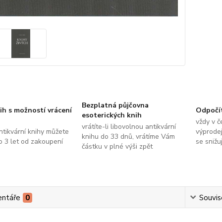
Bezplatná půjčovna
ih s možností vrácení
Odpočí
esoterických knih
vždy v č
vrátíte-li libovolnou antikvární
ntikvární knihy můžete
výprodej
knihu do 33 dnů, vrátíme Vám
do 3 let od zakoupení
se snižu
částku v plné výši zpět
ntáře
0
Souvise