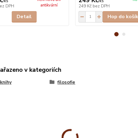
č
249 Kč
/
ks
/
ks
antikvární
ez DPH
249 Kč
bez DPH
Detail
Hop do koší
zařazeno v kategoriích
knihy
filosofie