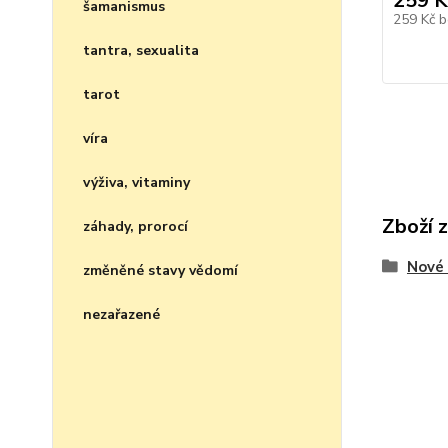
259 K
šamanismus
259 Kč
b
tantra, sexualita
tarot
víra
výživa, vitaminy
Zboží 
záhady, prorocí
Nové 
změněné stavy vědomí
nezařazené