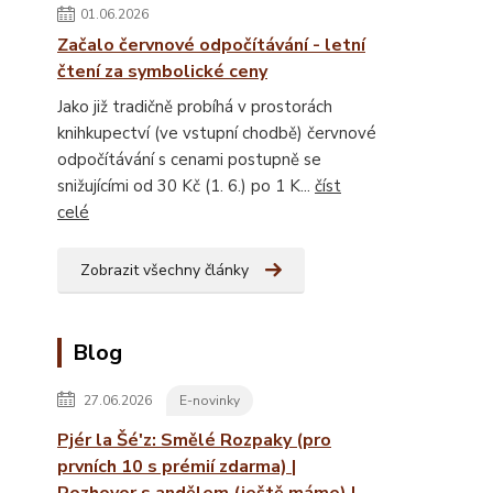
01.06.2026
Začalo červnové odpočítávání - letní
čtení za symbolické ceny
Jako již tradičně probíhá v prostorách
knihkupectví (ve vstupní chodbě) červnové
odpočítávání s cenami postupně se
snižujícími od 30 Kč (1. 6.) po 1 K...
číst
celé
Zobrazit všechny články
Blog
27.06.2026
E-novinky
Pjér la Šé'z: Smělé Rozpaky (pro
prvních 10 s prémií zdarma) |