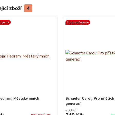
jící zboží
4
čujeme
Doporučujeme
Pedram: Městský mnich
Schaefer Carol: Pro příštíc
generací
268 Kč
není nová ani
no