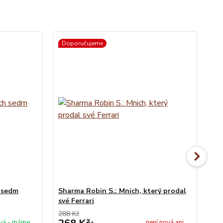
Doporučujeme
h sedm
Sharma Robin S.: Mnich, který prodal
Nie
své Ferrari
Za
288 Kč
399
vá - máme
není nová ani