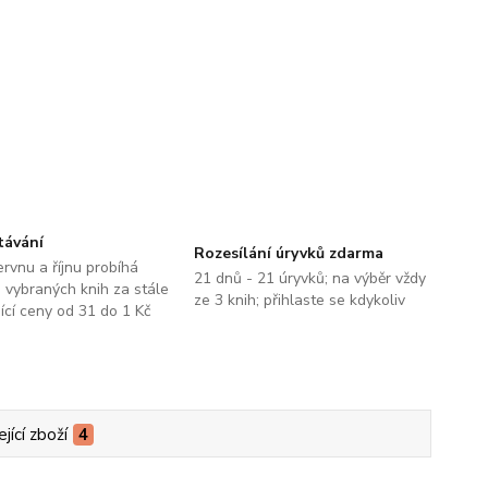
távání
Rozesílání úryvků zdarma
ervnu a říjnu probíhá
21 dnů - 21 úryvků; na výběr vždy
 vybraných knih za stále
ze 3 knih; přihlaste se kdykoliv
jící ceny od 31 do 1 Kč
jící zboží
4