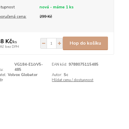
tupnost
nová - máme 1 ks
oručená cena:
299 Kč
8 Kč
/
ks
Hop do košíku
 Kč
bez DPH
VG184-E1črV5-
EAN kód:
9788075115485
u:
485
tel:
Volvox Globator
Autor:
Sc
čr
Hlídat cenu / dostupnost