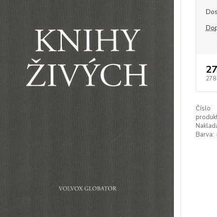
Dos
Dop
27
278
Číslo
produkt
Naklada
Barva: