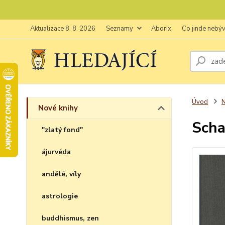
Aktualizace 8. 8. 2026
Seznamy
Aborix
Co jinde nebý
Úvod
N
Nové knihy
Scha
"zlatý fond"
ájurvéda
andělé, víly
astrologie
buddhismus, zen