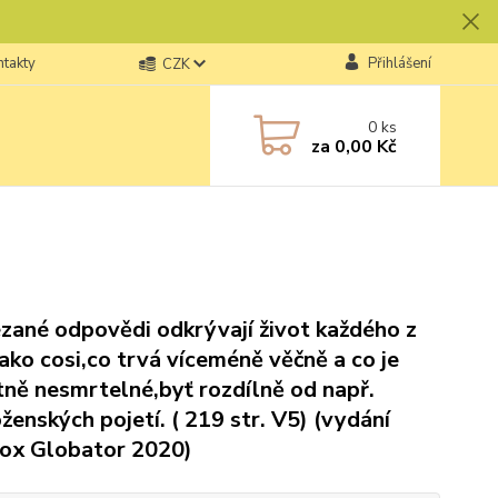
ntakty
Přihlášení
CZK
0
ks
za
0,00 Kč
zané odpovědi odkrývají život každého z
jako cosi,co trvá víceméně věčně a co je
tně nesmrtelné,byť rozdílně od např.
ženských pojetí. ( 219 str. V5) (vydání
ox Globator 2020)