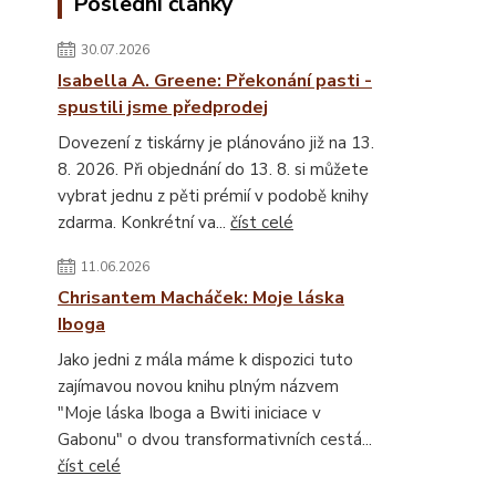
Poslední články
30.07.2026
Isabella A. Greene: Překonání pasti -
spustili jsme předprodej
Dovezení z tiskárny je plánováno již na 13.
8. 2026. Při objednání do 13. 8. si můžete
vybrat jednu z pěti prémií v podobě knihy
zdarma. Konkrétní va...
číst celé
11.06.2026
Chrisantem Macháček: Moje láska
Iboga
Jako jedni z mála máme k dispozici tuto
zajímavou novou knihu plným názvem
"Moje láska Iboga a Bwiti iniciace v
Gabonu" o dvou transformativních cestá...
číst celé