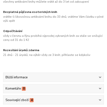
všechny antikvární knihy můžete vrátit až do 3 let od zakoupení
Bezplatná půjčovna esoterických knih
vrátíte-li libovolnou antikvární knihu do 33 dnů, vrátíme Vám částku v plné
výši zpět
Odpočítávání
vždy v červnu a říjnu probíhá výprodej vybraných knih za stále se snižující
ceny od 31 do 1 Kč
Rozesílání úryvků zdarma
21 dnů - 21 úryvků; na výběr vždy ze 3 knih; přihlaste se kdykoliv
Bližší informace
Komentáře
0
Související zboží
4