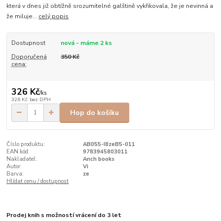
která v dnes již obtížně srozumitelné galštině vykřikovala, že je nevinná a
že miluje...
celý popis
Dostupnost
nová - máme 2 ks
Doporučená
350 Kč
cena:
326 Kč
/
ks
326 Kč
bez DPH
Hop do košíku
Číslo produktu:
AB055-I8zeB5-011
EAN kód:
9783945803011
Nakladatel:
Anch books
Autor:
Vi
Barva:
ze
Hlídat cenu / dostupnost
Prodej knih s možností vrácení do 3 let