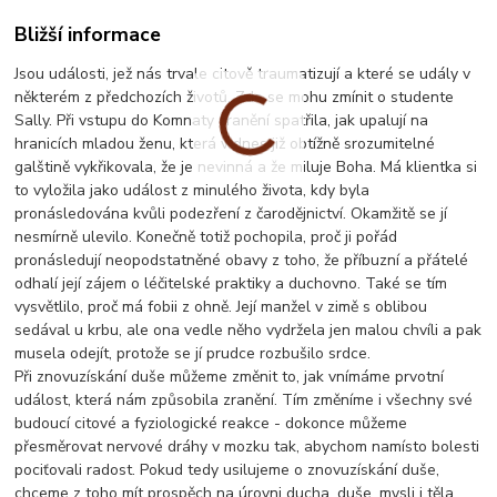
Bližší informace
Jsou události, jež nás trvale citově traumatizují a které se udály v
některém z předchozích životů. Zde se mohu zmínit o studente
Sally. Při vstupu do Komnaty zranění spatřila, jak upalují na
hranicích mladou ženu, která v dnes již obtížně srozumitelné
galštině vykřikovala, že je nevinná a že miluje Boha. Má klientka si
to vyložila jako událost z minulého života, kdy byla
pronásledována kvůli podezření z čarodějnictví. Okamžitě se jí
nesmírně ulevilo. Konečně totiž pochopila, proč ji pořád
pronásledují neopodstatněné obavy z toho, že příbuzní a přátelé
odhalí její zájem o léčitelské praktiky a duchovno. Také se tím
vysvětlilo, proč má fobii z ohně. Její manžel v zimě s oblibou
sedával u krbu, ale ona vedle něho vydržela jen malou chvíli a pak
musela odejít, protože se jí prudce rozbušilo srdce.
Při znovuzískání duše můžeme změnit to, jak vnímáme prvotní
událost, která nám způsobila zranění. Tím změníme i všechny své
budoucí citové a fyziologické reakce - dokonce můžeme
přesměrovat nervové dráhy v mozku tak, abychom namísto bolesti
pociťovali radost. Pokud tedy usilujeme o znovuzískání duše,
chceme z toho mít prospěch na úrovni ducha, duše, mysli i těla.