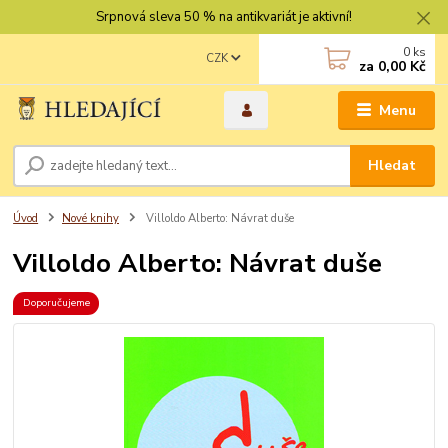
Srpnová sleva 50 % na antikvariát je aktivní!
0
ks
CZK
za
0,00 Kč
Menu
Hledat
Úvod
Nové knihy
Villoldo Alberto: Návrat duše
Villoldo Alberto: Návrat duše
Doporučujeme