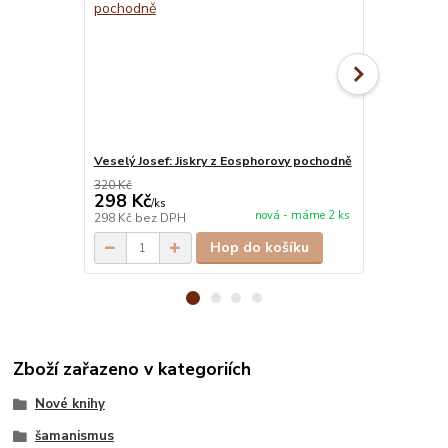
Veselý Josef: Jiskry z Eosphorovy pochodně
Villoldo Al
320 Kč
378 Kč
298 Kč
352 Kč
/
ks
/
ks
nová - máme 2 ks
298 Kč
bez DPH
352 Kč
bez 
Hop do košíku
Zboží zařazeno v kategoriích
Nové knihy
šamanismus