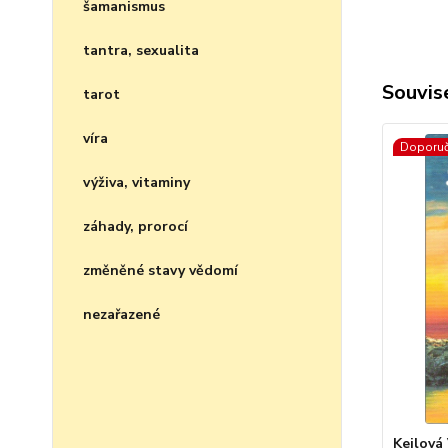
šamanismus
tantra, sexualita
Souvise
tarot
víra
Doporu
výživa, vitaminy
záhady, prorocí
změněné stavy vědomí
nezařazené
Keilová