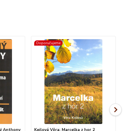
Doporučujeme
Do
ný Anthony
Keilová Věra: Marcelka z hor 2
Si