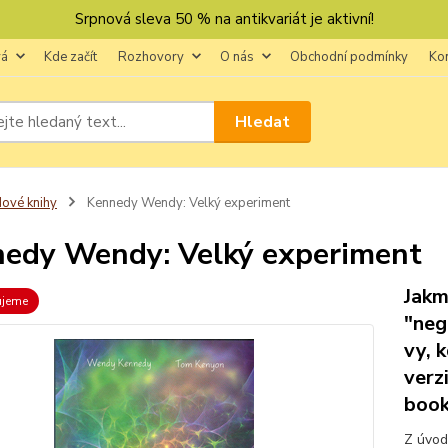
Srpnová sleva 50 % na antikvariát je aktivní!
vá
Kde začít
Rozhovory
O nás
Obchodní podmínky
Ko
Hledat
ové knihy
Kennedy Wendy: Velký experiment
edy Wendy: Velký experiment
Jakm
ujeme
"neg
vy, 
verzi
book
Z úvod