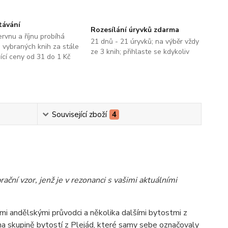
távání
Rozesílání úryvků zdarma
ervnu a říjnu probíhá
21 dnů - 21 úryvků; na výběr vždy
 vybraných knih za stále
ze 3 knih; přihlaste se kdykoliv
jící ceny od 31 do 1 Kč
Související zboží
4
ční vzor, jenž je v rezonanci s vašimi aktuálními
i andělskými průvodci a několika dalšími bytostmi z
a skupině bytostí z Plejád, které samy sebe označovaly