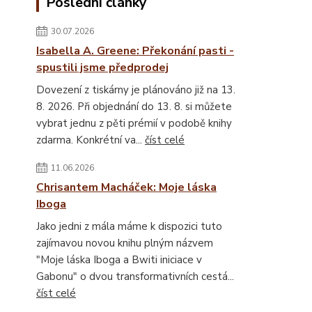
Poslední články
30.07.2026
Isabella A. Greene: Překonání pasti -
spustili jsme předprodej
Dovezení z tiskárny je plánováno již na 13.
8. 2026. Při objednání do 13. 8. si můžete
vybrat jednu z pěti prémií v podobě knihy
zdarma. Konkrétní va...
číst celé
11.06.2026
Chrisantem Macháček: Moje láska
Iboga
Jako jedni z mála máme k dispozici tuto
zajímavou novou knihu plným názvem
"Moje láska Iboga a Bwiti iniciace v
Gabonu" o dvou transformativních cestá...
číst celé