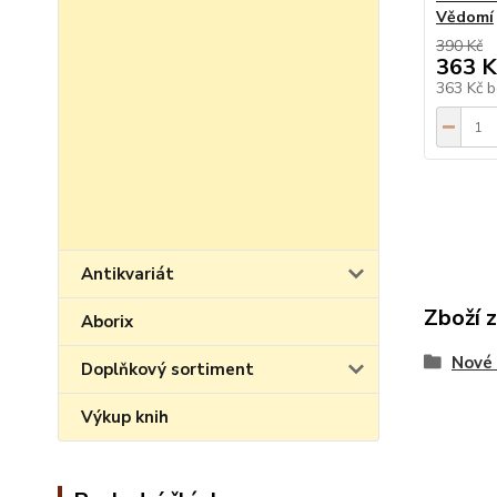
Vědomí
390 Kč
363 K
363 Kč
b
Antikvariát
Zboží 
Aborix
Nové 
Doplňkový sortiment
Výkup knih