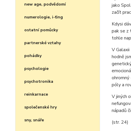
new age, podvědomí
jako Spol
začít pra
numerologie, i-ťing
Kdysi dáv
ostatní pomůcky
pak se z 
tohle nap
partnerské vztahy
V Galaxii
pohádky
hodně jsm
genetický
psychologie
emocionál
ohromný -
psychotronika
póly a rov
reinkarnace
V jiných 
nefungova
společenské hry
nápadů či 
sny, snáře
(str. 24)