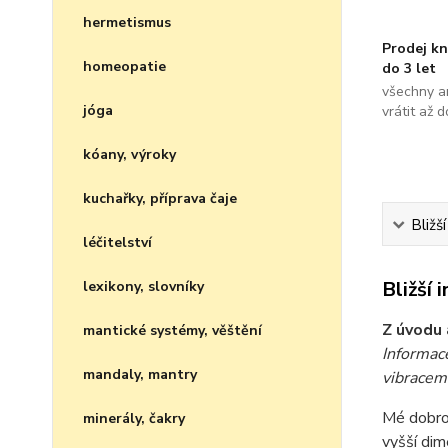
hermetismus
Prodej kn
homeopatie
do 3 let
všechny a
jóga
vrátit až 
kóany, výroky
kuchařky, příprava čaje
Bližš
léčitelství
Bližší 
lexikony, slovníky
Z úvodu 
mantické systémy, věštění
Informace
mandaly, mantry
vibracemi
Mé dobrod
minerály, čakry
vyšší dim