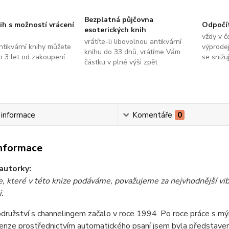
Bezplatná půjčovna
ih s možností vrácení
Odpočí
esoterických knih
vždy v č
vrátíte-li libovolnou antikvární
ntikvární knihy můžete
výprodej
knihu do 33 dnů, vrátíme Vám
do 3 let od zakoupení
se snižu
částku v plné výši zpět
í informace
Komentáře
0
informace
autorky:
, které v této knize podáváme, považujeme za nejvhodnější vibra
.
ružství s channelingem začalo v roce 1994. Po roce práce s mým
enze prostřednictvím automatického psaní jsem byla představen