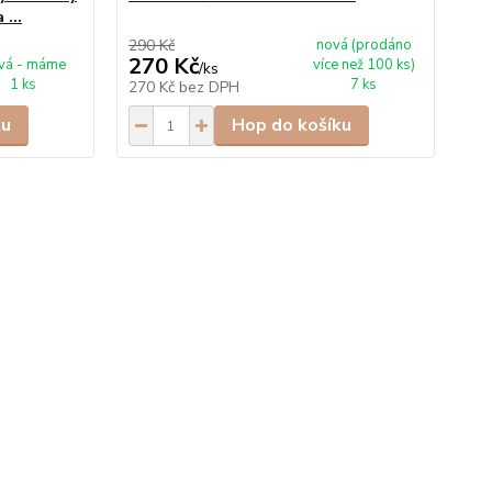
 ...
290 Kč
nová (prodáno
300
270 Kč
2
vá - máme
více než 100 ks)
/
ks
1 ks
7 ks
270 Kč
bez DPH
27
ku
Hop do košíku