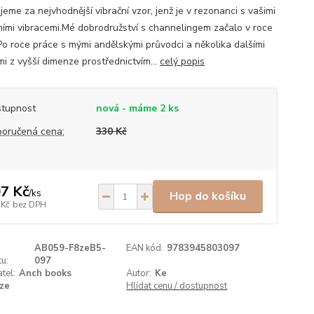
eme za nejvhodnější vibrační vzor, jenž je v rezonanci s vašimi
ními vibracemi.Mé dobrodružství s channelingem začalo v roce
Po roce práce s mými andělskými průvodci a několika dalšími
mi z vyšší dimenze prostřednictvím...
celý popis
tupnost
nová - máme 2 ks
oručená cena:
330 Kč
7 Kč
/
ks
Hop do košíku
 Kč
bez DPH
AB059-F8zeB5-
EAN kód:
9783945803097
u:
097
tel:
Anch books
Autor:
Ke
ze
Hlídat cenu / dostupnost