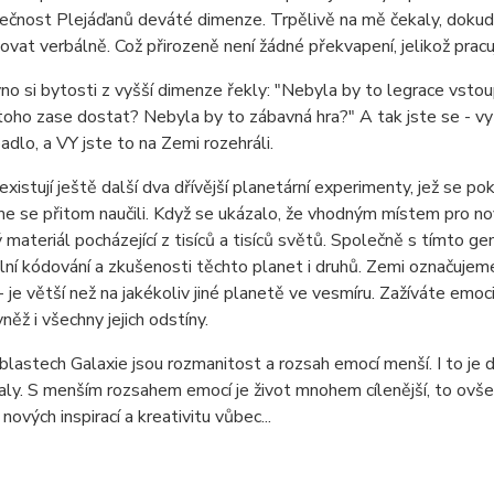
ečnost Plejáďanů deváté dimenze. Trpělivě na mě čekaly, dokud 
covat verbálně. Což přirozeně není žádné překvapení, jelikož pracuj
no si bytosti z vyšší dimenze řekly: "Nebyla by to legrace vsto
toho zase dostat? Nebyla by to zábavná hra?" A tak jste se - vy vš
adlo, a VY jste to na Zemi rozehráli.
 existují ještě další dva dřívější planetární experimenty, jež se p
e se přitom naučili. Když se ukázalo, že vhodným místem pro n
 materiál pocházející z tisíců a tisíců světů. Společně s tímto 
ní kódování a zkušenosti těchto planet i druhů. Zemi označujeme
 je větší než na jakékoliv jiné planetě ve vesmíru. Zažíváte emoc
něž i všechny jejich odstíny.
oblastech Galaxie jsou rozmanitost a rozsah emocí menší. I to j
ly. S menším rozsahem emocí je život mnohem cílenější, to ovše
nových inspirací a kreativitu vůbec...