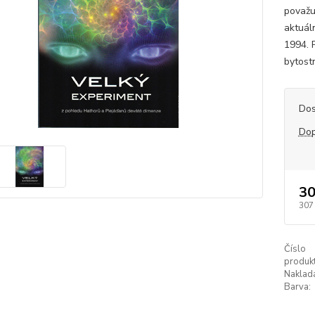
považuj
aktuál
1994. 
bytost
Dos
Dop
30
307
Číslo
produkt
Naklada
Barva: