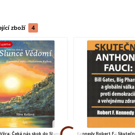
jící zboží
4
čujeme
 Věra: Čeká nás skok do Slunce
Kennedy Robert F.: Skuteč