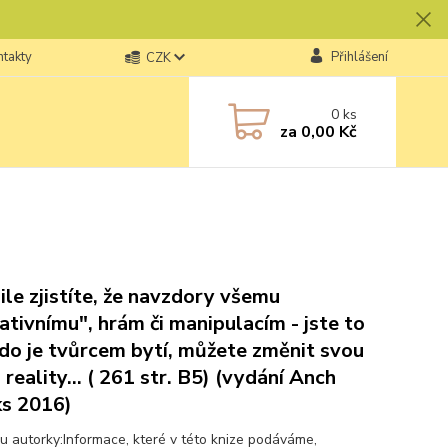
ntakty
Přihlášení
CZK
0
ks
za
0,00 Kč
ile zjistíte, že navzdory všemu
ativnímu", hrám či manipulacím - jste to
kdo je tvůrcem bytí, můžete změnit svou
 reality... ( 261 str. B5) (vydání Anch
s 2016)
u autorky:Informace, které v této knize podáváme,