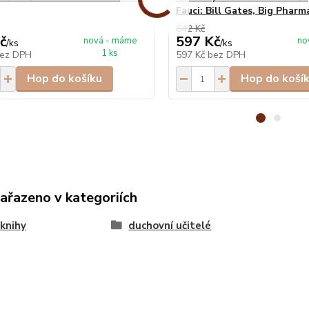
Fauci: Bill Gates, Big Pharma
642 Kč
č
597 Kč
nová - máme
no
/
ks
/
ks
1 ks
ez DPH
597 Kč
bez DPH
Hop do košíku
Hop do koší
zařazeno v kategoriích
knihy
duchovní učitelé