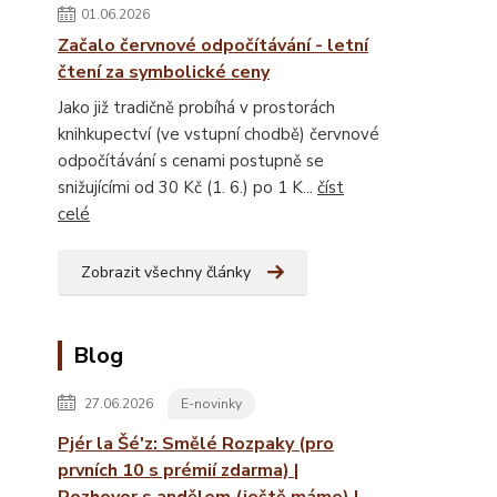
01.06.2026
Začalo červnové odpočítávání - letní
čtení za symbolické ceny
Jako již tradičně probíhá v prostorách
knihkupectví (ve vstupní chodbě) červnové
odpočítávání s cenami postupně se
snižujícími od 30 Kč (1. 6.) po 1 K...
číst
celé
Zobrazit všechny články
Blog
27.06.2026
E-novinky
Pjér la Šé'z: Smělé Rozpaky (pro
prvních 10 s prémií zdarma) |