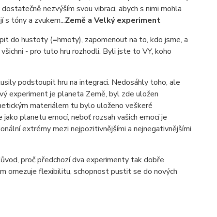
dostatečně nezvýším svou vibraci, abych s nimi mohla
í s tóny a zvukem...
Země a Velký experiment
upit do hustoty (=hmoty), zapomenout na to, kdo jsme, a
ichni - pro tuto hru rozhodli. Byli jste to VY, koho
okusily podstoupit hru na integraci. Nedosáhly toho, ale
ový experiment je planeta Země, byl zde uložen
genetickým materiálem tu bylo uloženo veškeré
 jako planetu emocí, neboť rozsah vašich emocí je
ionální extrémy mezi nejpozitivnějšími a nejnegativnějšími
e důvod, proč předchozí dva experimenty tak dobře
m omezuje flexibilitu, schopnost pustit se do nových