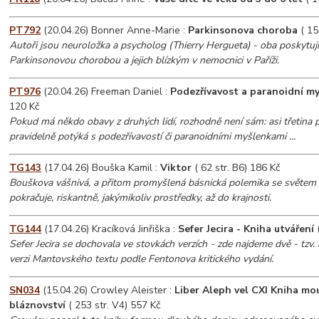
PT792
(20.04.26) Bonner Anne-Marie :
Parkinsonova choroba
( 15
Autoři jsou neuroložka a psycholog (Thierry Hergueta) - oba poskytu
Parkinsonovou chorobou a jejich blízkým v nemocnici v Paříži.
PT976
(20.04.26) Freeman Daniel :
Podezřívavost a paranoidní m
120 Kč
Pokud má někdo obavy z druhých lidí, rozhodně není sám: asi třetina 
pravidelně potýká s podezřívavostí či paranoidními myšlenkami ...
TG143
(17.04.26) Bouška Kamil :
Viktor
( 62 str. B6) 186 Kč
Bouškova vášnivá, a přitom promyšlená básnická polemika se světem
pokračuje, riskantně, jakýmikoliv prostředky, až do krajnosti.
TG144
(17.04.26) Kracíková Jinřiška :
Sefer Jecira - Kniha utváření
(
Sefer Jecira se dochovala ve stovkách verzích - zde najdeme dvě - tzv
verzi Mantovského textu podle Fentonova kritického vydání.
SN034
(15.04.26) Crowley Aleister :
Liber Aleph vel CXI Kniha mo
bláznovství
( 253 str. V4) 557 Kč