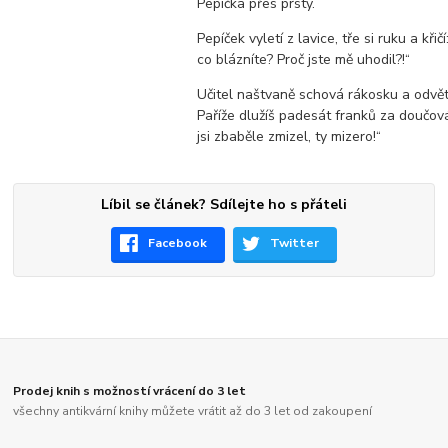
Pepíčka přes prsty.
Pepíček vyletí z lavice, tře si ruku a křičí
co blázníte? Proč jste mě uhodil?!“
Učitel naštvaně schová rákosku a odvětí
Paříže dlužíš padesát franků za doučová
jsi zbaběle zmizel, ty mizero!“
Líbil se článek? Sdílejte ho s přáteli
Facebook
Twitter
Prodej knih s možností vrácení do 3 let
všechny antikvární knihy můžete vrátit až do 3 let od zakoupení