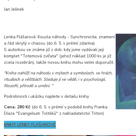
Jan Jelínek
Lenka Flášarová: Kouzla náhody - Synchronicita, znamení
a řád skrytý v chaosu (do 6. 5. s prémií zdarma)
S autorkou se známe již z dob, kdy jsme vydávali její
komplet "Totemová zvířata" (jehož náklad 1000 ks je již
zcela rozebrán), takže novou knihu mohu velmi doporučit.
"Kniha nahlíží na náhodu v mýtech a symbolech, ve hrách,
rituálech a věštbách. Sleduje ji ve vědě, i v psychologii,
filozofii, přírodě a umění. "
Podrobnosti i ukázku najdete v detailu knihy.
Cena: 280 Kč
(do 6. 5. s prémií v podobě knihy Franka
Díaze "Evangelium Toltéků" z nakladatelství Triton)
KNIHY LENKY FLÁŠAROVÉ