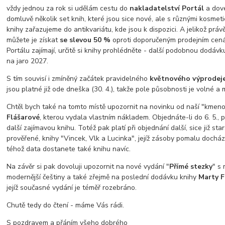
vždy jednou za rok si udělám cestu do
nakladatelství Portál
a dov
domluvě několik set knih, které jsou sice nové, ale s různými kosmet
knihy zařazujeme do antikvariátu, kde jsou k dispozici. A jelikož prá
můžete je získat
se slevou 50 %
oproti doporučeným prodejním cen
Portálu zajímají, určitě si knihy prohlédněte - další podobnou dodáv
na jaro 2027.
S tím souvisí i zmíněný začátek pravidelného
květnového výprodeje
jsou platné již ode dneška (30. 4.), takže pole působnosti je volné a
Chtěl bych také na tomto místě upozornit na novinku od naší "kmen
Flášarové
, kterou vydala vlastním nákladem. Objednáte-li do 6. 5., 
další zajímavou knihu. Totéž pak platí při objednání další, sice již starší
prověřené, knihy "Vincek, Vlk a Lucinka", jejíž zásoby pomalu docháze
téhož data dostanete také knihu navíc.
Na závěr si pak dovoluji upozornit na nové vydání "
Přímé stezky
" s
modernější češtiny a také zřejmě na poslední dodávku knihy
Marty 
jejíž současné vydání je téměř rozebráno.
Chutě tedy do čtení - máme Vás rádi.
S pozdravem a přáním všeho dobrého