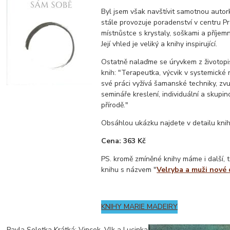
Byl jsem však navštívit samotnou autor
stále provozuje poradenství v centru Pr
místnůstce s krystaly, soškami a příjemn
Její vhled je veliký a knihy inspirující.
Ostatně nalaďme se úryvkem z životop
knih: "Terapeutka, výcvik v systemické r
své práci vyžívá šamanské techniky, zv
semináře kreslení, individuální a skupi
přírodě."
Obsáhlou ukázku najdete v detailu knih
Cena: 363 Kč
PS. kromě zmíněné knihy máme i další, t
knihu s názvem "
Velryba a muži nové
KNIHY MARIE MADEIRY
Pavla Soletka Krátká: Vincek, Vlk a Lucinka