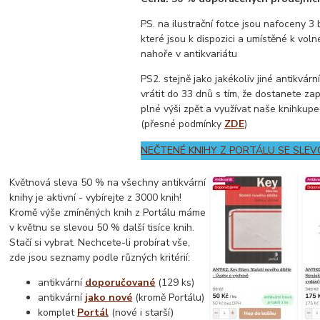
PS. na ilustrační fotce jsou nafoceny 3 
které jsou k dispozici a umístěné k vol
nahoře v antikvariátu
PS2. stejně jako jakékoliv jiné antikvárn
vrátit do 33 dnů s tím, že dostanete za
plné výši zpět a využívat naše knihkupe
(přesné podmínky
ZDE
)
NEČTENÉ KNIHY Z PORTÁLU SE SLEV
Květnová sleva 50 % na všechny antikvární
knihy je aktivní - vybírejte z 3000 knih!
Kromě výše zmíněných knih z Portálu máme
v květnu se slevou 50 % další tisíce knih.
Stačí si vybrat. Nechcete-li probírat vše,
zde jsou seznamy podle různých kritérií:
antikvární
doporučované
(129 ks)
antikvární
jako nové
(kromě Portálu)
komplet
Portál
(nové i starší)