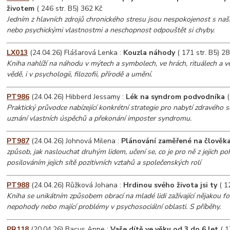
životem
( 246 str. B5) 362 Kč
Jedním z hlavních zdrojů chronického stresu jsou nespokojenost s naš
nebo psychickými vlastnostmi a neschopnost odpouštět si chyby.
LX013
(24.04.26) Flášarová Lenka :
Kouzla náhody
( 171 str. B5) 28
Kniha nahlíží na náhodu v mýtech a symbolech, ve hrách, rituálech a vě
vědě, i v psychologii, filozofii, přírodě a umění.
PT986
(24.04.26) Hibberd Jessamy :
Lék na syndrom podvodníka
(
Praktický průvodce nabízející konkrétní strategie pro nabytí zdravého se
uznání vlastních úspěchů a překonání imposter syndromu.
PT987
(24.04.26) Johnová Milena :
Plánování zaměřené na člověk
způsob, jak naslouchat druhým lidem, učení se, co je pro ně z jejich po
posilováním jejich sítě pozitivních vztahů a společenských rolí
PT988
(24.04.26) Růžková Johana :
Hrdinou svého života jsi ty
( 1
Kniha se unikátním způsobem obrací na mladé lidi zažívající nějakou 
nepohody nebo mající problémy v psychosociální oblasti. S příběhy.
PR118
(20.04.26) Bacus Anne :
Vaše dítě ve věku od 3 do 6 let
( 1