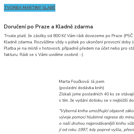
TVORBA MARTINY SLABÉ
Doručení po Praze a Kladně zdarma
Trvale platí, že zásilky od 800 Kč Vám rádi dovezeme po Praze (PSČ z
Kladně zdarma. Rozvážíme vždy v pátek po ukončení provozní doby (
Platba je na místě v hotovosti, případně předem na účet nebo pro st
fakturu. Rádi se s Vámi uvidíme osobně :-)
Marta Foučková: Já jsem
(poslední dodávka knih)
Získali jsme posledních 40 ks ze stávaj
s tím, že vydání dotisku se v nejbližší d
"Výborná kniha umožňující objasnit záko
vývoje pomocí hlubinné regrese do minulý
o naši druhou nejprodávanější knihu vůb
jí od roku 1997, kdy poprvé vyšla,, přes