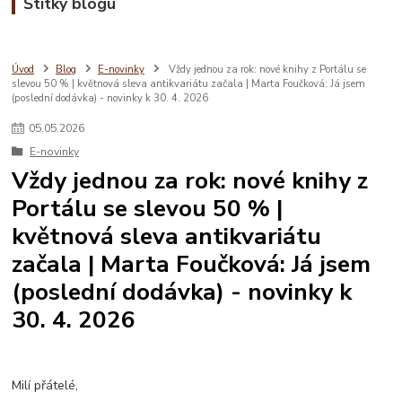
Štítky blogu
Úvod
Blog
E-novinky
Vždy jednou za rok: nové knihy z Portálu se
slevou 50 % | květnová sleva antikvariátu začala | Marta Foučková: Já jsem
(poslední dodávka) - novinky k 30. 4. 2026
05
.
05
.
2026
E-novinky
Vždy jednou za rok: nové knihy z
Portálu se slevou 50 % |
květnová sleva antikvariátu
začala | Marta Foučková: Já jsem
(poslední dodávka) - novinky k
30. 4. 2026
Milí přátelé,