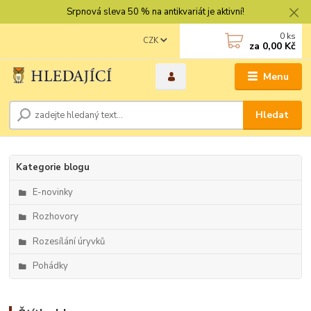
Srpnová sleva 50 % na antikvariát je aktivní!
0
ks
CZK
za
0,00 Kč
Menu
Hledat
Kategorie blogu
E-novinky
Rozhovory
Rozesílání úryvků
Pohádky