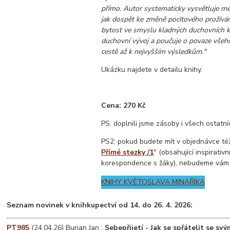
přímo. Autor systematicky vysvětluje me
jak dospět ke změně pocitového prožíván
bytost ve smyslu kladných duchovních kv
duchovní vývoj a poučuje o povaze všeh
cestě až k nejvyšším výsledkům."
Ukázku najdete v detailu knihy.
Cena: 270 Kč
PS. doplnili jsme zásoby i všech ostatn
PS2: pokud budete mít v objednávce též 
Přímé stezky /1
" (obsahující inspirativ
korespondence s žáky), nebudeme vám
KNIHY KVĚTOSLAVA MINAŘÍKA
Seznam novinek v knihkupectví od 14. do 26. 4. 2026
:
PT985
(24.04.26) Burian Jan :
Sebepřijetí - Jak se spřátelit se sv