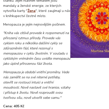
stánku. Jejím hlavním tématem jsou
mandaly a ženské energie, ze kterých
vytvořila karty "
Žena
", které zaujímají u nás
v knihkupectví čestné místo.
Menopauza je jejím nejnovějším počinem.
"Kniha vás citlivě provede k rozpomenutí na
přirozený rytmus přírody. Provede vás
cyklem roku a několika dalšími cykly se
zdůrazněním fází, které rezonují s
menopauzou v cyklu životním. V souladu s
cyklickým vnímáním času uvidíte menopauzu
jako úplně přirozenou fázi života.
Menopauza je období vnitřní proměny. Vede
nás zaměřit se na své niterné potřeby,
otevřít se rostoucí intuici a vnitřní
moudrosti. Nově nastavit své hranice, vztahy
i přístup k životu. Nově rozproudit svou
tvořivou sílu, nově utvořit sebe samu."
Cena: 405
Kč