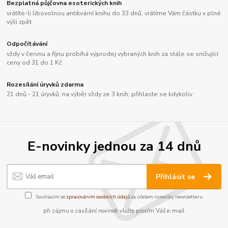
Bezplatná půjčovna esoterických knih
vrátíte-li libovolnou antikvární knihu do 33 dnů, vrátíme Vám částku v plné
výši zpět
Odpočítávání
vždy v červnu a říjnu probíhá výprodej vybraných knih za stále se snižující
ceny od 31 do 1 Kč
Rozesílání úryvků zdarma
21 dnů - 21 úryvků; na výběr vždy ze 3 knih; přihlaste se kdykoliv
E-novinky jednou za 14 dnů
Přihlásit se
Souhlasím se
zpracováním osobních údajů
za účelem rozesílky newsletteru.
při zájmu o zasílání novinek vložte prosím Váš e-mail