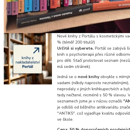
Nové knihy z Portálu s kosmetickými v
% (téměř 200 titulů!)
Určitě si vyberete.
Portál se zabývá ši
knih o psychoterapii přes různé odborné
pro děti. Stačí prolistovat seznam (nez
má sedm stránek).
Jedná se o
nové knihy
obvykle s mírný
vadami (někdy naprosto neznatelnými),
neprodaly v jiných knihkupectvích a byl
tedy nečtené, nicméně s 50 % slevou. 
seznamech jsme je v názvu označili
"A
je odlišili od běžného antikvariátu zn
"ANTIK5", což vyjadřuje kvalitu odpovíd
ve škole.
Cena: 50 % doporučených prodejníc