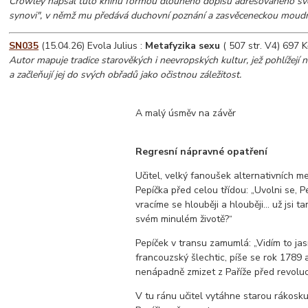
Crowley napsal tuto knihu formou dlouhého dopisu adresovaného 
synovi", v němž mu předává duchovní poznání a zasvěceneckou moudr
SN035
(15.04.26) Evola Julius :
Metafyzika sexu
( 507 str. V4) 697 K
Autor mapuje tradice starověkých i neevropských kultur, jež pohlížejí 
a začleňují jej do svých obřadů jako očistnou záležitost.
A malý úsměv na závěr
Regresní nápravné opatření
Učitel, velký fanoušek alternativních m
Pepíčka před celou třídou: „Uvolni se, Pep
vracíme se hlouběji a hlouběji... už jsi t
svém minulém životě?“
Pepíček v transu zamumlá: „Vidím to jasn
francouzský šlechtic, píše se rok 1789 
nenápadně zmizet z Paříže před revolucí.
V tu ránu učitel vytáhne starou rákosku