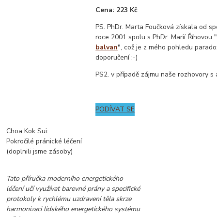
Cena: 223 Kč
PS. PhDr. Marta Foučková získala od sp
roce 2001 spolu s PhDr. Marií Říhovou 
balvan
", což je z mého pohledu parado
doporučení :-)
PS2. v případě zájmu naše rozhovory s
PODÍVAT SE
Choa Kok Sui:
Pokročilé pránické léčení
(doplnili jsme zásoby)
Tato příručka moderního energetického
léčení učí využívat barevné prány a specifické
protokoly k rychlému uzdravení těla skrze
harmonizaci lidského energetického systému