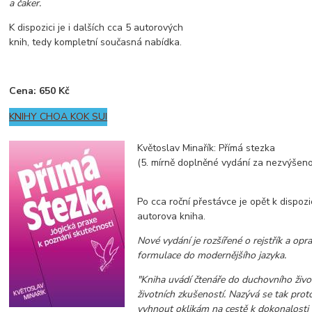
a čaker.
K dispozici je i dalších cca 5 autorových
knih, tedy kompletní současná nabídka.
Cena: 650 Kč
KNIHY CHOA KOK SUI
Květoslav Minařík: Přímá stezka
(5. mírně doplněné vydání za nezvýšen
Po cca roční přestávce je opět k dispozi
autorova kniha.
Nové vydání je rozšířené o rejstřík a opr
formulace do modernějšího jazyka.
"Kniha uvádí čtenáře do duchovního živo
životních zkušeností. Nazývá se tak proto,
vyhnout oklikám na cestě k dokonalosti 