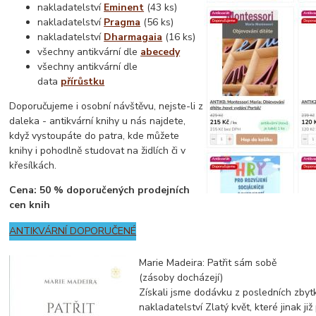
nakladatelství
Eminent
(43 ks)
nakladatelství
Pragma
(56 ks)
nakladatelství
Dharmagaia
(16 ks)
všechny antikvární dle
abecedy
všechny antikvární dle
data
přírůstku
Doporučujeme i osobní návštěvu, nejste-li z
daleka - antikvární knihy u nás najdete,
když vystoupáte do patra, kde můžete
knihy i pohodlně studovat na židlích či v
křesílkách.
Cena: 50 % doporučených prodejních
cen knih
ANTIKVÁRNÍ DOPORUČENÉ
Marie Madeira: Patřit sám sobě
(zásoby docházejí)
Získali jsme dodávku z posledních zby
nakladatelství Zlatý květ, které jinak již