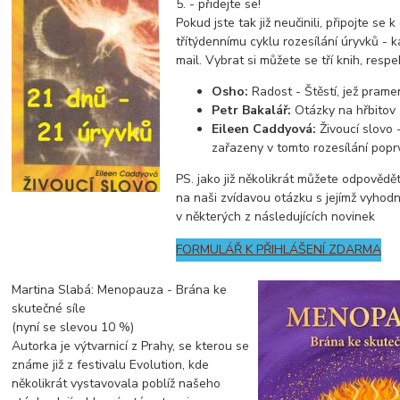
5. - přidejte se!
Pokud jste tak již neučinili, připojte se 
třítýdennímu cyklu rozesílání úryvků - 
mail. Vybrat si můžete se tří knih, respe
Osho:
Radost - Štěstí, jež pramen
Petr Bakalář:
Otázky na hřbitov
Eileen Caddyová:
Živoucí slovo -
zařazeny v tomto rozesílání popr
PS. jako již několikrát můžete odpovědět
na naši zvídavou otázku s jejímž vyhod
v některých z následujících novinek
FORMULÁŘ K PŘIHLÁŠENÍ ZDARMA
Martina Slabá: Menopauza - Brána ke
skutečné síle
(nyní se slevou 10 %)
Autorka je výtvarnicí z Prahy, se kterou se
známe již z festivalu Evolution, kde
několikrát vystavovala poblíž našeho