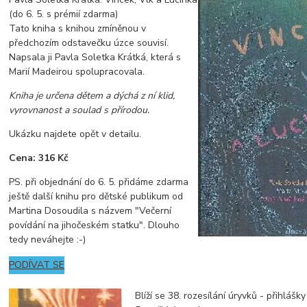
(do 6. 5. s prémií zdarma)
Tato kniha s knihou zmíněnou v
předchozím odstavečku úzce souvisí.
Napsala ji Pavla Soletka Krátká, která s
Marií Madeirou spolupracovala.
Kniha je určena dětem a dýchá z ní klid,
vyrovnanost a soulad s přírodou.
Ukázku najdete opět v detailu.
Cena: 316 Kč
PS. při objednání do 6. 5. přidáme zdarma
ještě další knihu pro dětské publikum od
Martina Dosoudila s názvem "Večerní
povídání na jihočeském statku". Dlouho
tedy neváhejte :-)
PODÍVAT SE
Blíží se 38. rozesílání úryvků - přihlášk