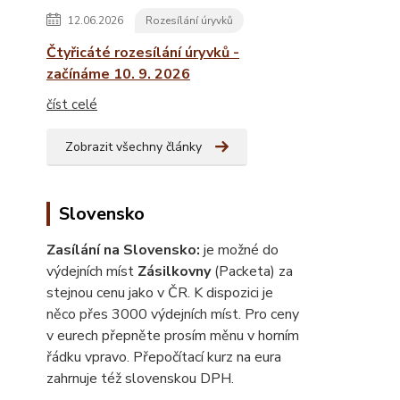
12.06.2026
Rozesílání úryvků
Čtyřicáté rozesílání úryvků -
začínáme 10. 9. 2026
číst celé
Zobrazit všechny články
Slovensko
Zasílání na Slovensko:
je možné do
výdejních míst
Zásilkovny
(Packeta) za
stejnou cenu jako v ČR. K dispozici je
něco přes 3000 výdejních míst. Pro ceny
v eurech přepněte prosím měnu v horním
řádku vpravo. Přepočítací kurz na eura
zahrnuje též slovenskou DPH.