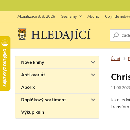
Aktualizace 8. 8. 2026
Seznamy
Aborix
Co jinde nebý
Úvod
P
Nové knihy
Chri
Antikvariát
Aborix
11.06.202
Jako jedn
Doplňkový sortiment
transform
Výkup knih