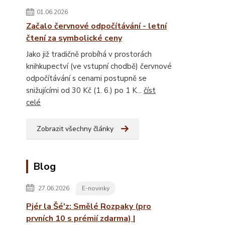
01.06.2026
Začalo červnové odpočítávání - letní
čtení za symbolické ceny
Jako již tradičně probíhá v prostorách
knihkupectví (ve vstupní chodbě) červnové
odpočítávání s cenami postupně se
snižujícími od 30 Kč (1. 6.) po 1 K...
číst
celé
Zobrazit všechny články
Blog
27.06.2026
E-novinky
Pjér la Šé'z: Smělé Rozpaky (pro
prvních 10 s prémií zdarma) |