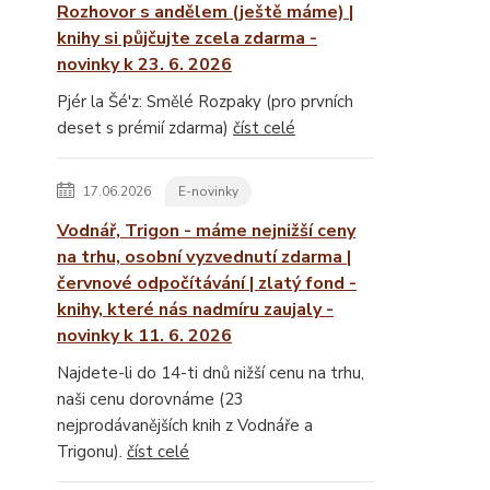
Rozhovor s andělem (ještě máme) |
knihy si půjčujte zcela zdarma -
novinky k 23. 6. 2026
Pjér la Šé'z: Smělé Rozpaky (pro prvních
deset s prémií zdarma)
číst celé
17.06.2026
E-novinky
Vodnář, Trigon - máme nejnižší ceny
na trhu, osobní vyzvednutí zdarma |
červnové odpočítávání | zlatý fond -
knihy, které nás nadmíru zaujaly -
novinky k 11. 6. 2026
Najdete-li do 14-ti dnů nižší cenu na trhu,
naši cenu dorovnáme (23
nejprodávanějších knih z Vodnáře a
Trigonu).
číst celé