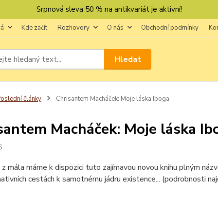
Srpnová sleva 50 % na antikvariát je aktivní!
vá
Kde začít
Rozhovory
O nás
Obchodní podmínky
Ko
Hledat
oslední články
Chrisantem Macháček: Moje láska Iboga
santem Macháček: Moje láska Ib
6
i z mála máme k dispozici tuto zajímavou novou knihu plným náz
ativních cestách k samotnému jádru existence... (podrobnosti na