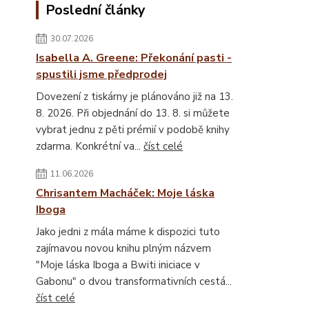
Poslední články
30.07.2026
Isabella A. Greene: Překonání pasti -
spustili jsme předprodej
Dovezení z tiskárny je plánováno již na 13.
8. 2026. Při objednání do 13. 8. si můžete
vybrat jednu z pěti prémií v podobě knihy
zdarma. Konkrétní va...
číst celé
11.06.2026
Chrisantem Macháček: Moje láska
Iboga
Jako jedni z mála máme k dispozici tuto
zajímavou novou knihu plným názvem
"Moje láska Iboga a Bwiti iniciace v
Gabonu" o dvou transformativních cestá...
číst celé