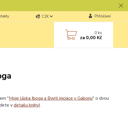
ntakty
Přihlášení
CZK
0
ks
za
0,00 Kč
oga
vem "
Moje láska Iboga a Bwiti iniciace v Gabonu
" o dvou
jdete v
detailu knihy
).