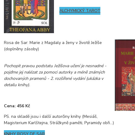
ALCHYMICKÝ TAROT
Rosa de Sar: Marie z Magdaly a ženy v životě Ježíše
(doplněny zásoby)
Pochopit pravou podstatu Ježíšova učení je nesnadné -
pojďme jej nalézat za pomoci autorky a méně známých
dochovaných pramenů - 2. rozšířené vydání (ukázka v
detailu knihy).
Cena: 456 Kč
PS. na skladě jsou i další autorčiny knihy (Mesiáš,
Magisterium Karlštejna, Strážkyně paměti, Pyramidy obři...)
KNIHY ROSY DE SAR