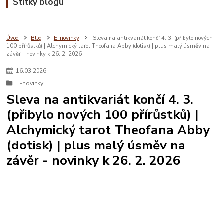
Štítky blogu
Úvod
Blog
E-novinky
Sleva na antikvariát končí 4. 3. (přibylo nových
100 přírůstků) | Alchymický tarot Theofana Abby (dotisk) | plus malý úsměv na
závěr - novinky k 26. 2. 2026
16
.
03
.
2026
E-novinky
Sleva na antikvariát končí 4. 3.
(přibylo nových 100 přírůstků) |
Alchymický tarot Theofana Abby
(dotisk) | plus malý úsměv na
závěr - novinky k 26. 2. 2026