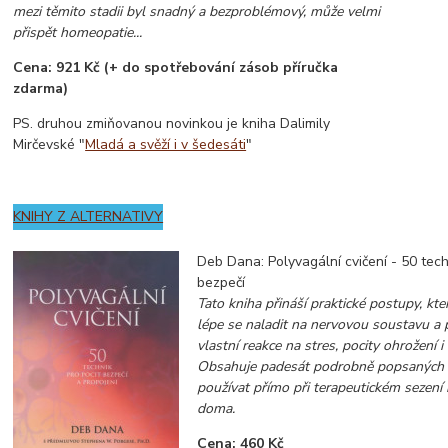
mezi těmito stadii byl snadný a bezproblémový, může velmi
přispět homeopatie...
Cena: 921 Kč (+ do spotřebování zásob příručka
zdarma)
PS. druhou zmiňovanou novinkou je kniha Dalimily
Mirčevské "
Mladá a svěží i v šedesáti
"
KNIHY Z ALTERNATIVY
Deb Dana: Polyvagální cvičení - 50 tech
bezpečí
Tato kniha přináší praktické postupy, 
lépe se naladit na nervovou soustavu a
vlastní reakce na stres, pocity ohrožení 
Obsahuje padesát podrobně popsaných cv
používat přímo při terapeutickém sezení
doma.
Cena: 460 Kč