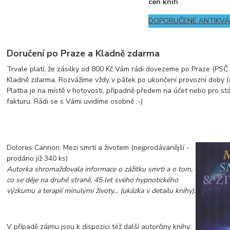
cen knih
DOPORUČENÉ ANTIKVÁ
Doručení po Praze a Kladně zdarma
Trvale platí, že zásilky od 800 Kč Vám rádi dovezeme po Praze (PSČ z
Kladně zdarma. Rozvážíme vždy v pátek po ukončení provozní doby (
Platba je na místě v hotovosti, případně předem na účet nebo pro st
fakturu. Rádi se s Vámi uvidíme osobně :-)
Dolores Cannon: Mezi smrtí a životem (nejprodávanější -
prodáno již 340 ks)
Autorka shromažďovala informace o zážitku smrti a o tom,
co se děje na druhé straně, 45 let svého hypnotického
výzkumu a terapií minulými životy... (ukázka v detailu knihy).
V případě zájmu jsou k dispozici též další autorčiny knihy: