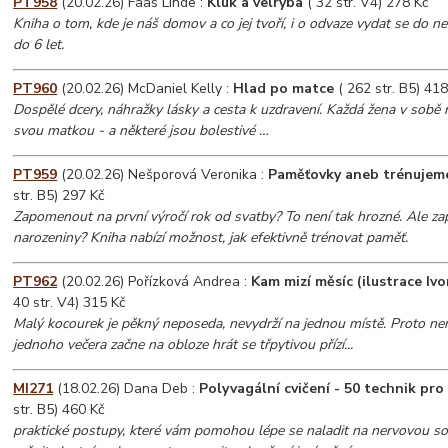
PT958
(20.02.26) Faas Linde :
Kluk a velryba
( 32 str. V4) 278 Kč
Kniha o tom, kde je náš domov a co jej tvoří, i o odvaze vydat se do n
do 6 let.
PT960
(20.02.26) McDaniel Kelly :
Hlad po matce
( 262 str. B5) 418
Dospělé dcery, náhražky lásky a cesta k uzdravení. Každá žena v sobě
svou matkou - a některé jsou bolestivé …
PT959
(20.02.26) Nešporová Veronika :
Paměťovky aneb trénujem
str. B5) 297 Kč
Zapomenout na první výročí rok od svatby? To není tak hrozné. Ale z
narozeniny? Kniha nabízí možnost, jak efektivně trénovat paměť.
PT962
(20.02.26) Pořízková Andrea :
Kam mizí měsíc (ilustrace Iv
40 str. V4) 315 Kč
Malý kocourek je pěkný neposeda, nevydrží na jednou místě. Proto nen
jednoho večera začne na obloze hrát se třpytivou přízí...
MI271
(18.02.26) Dana Deb :
Polyvagální cvičení - 50 technik pro
str. B5) 460 Kč
praktické postupy, které vám pomohou lépe se naladit na nervovou s