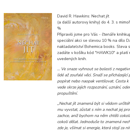
David R. Hawkins: Nechat jít
(a další autorovy knihy) do 4. 3. s mim
%
Připravili jsme pro Vás - čtenáře knihkup
speciální akci se slevou 10 % na dílo 
nakladatelství Bohemica books. Sleva s
zadáte v košíku kód "HAWK10" a platí 
uvedených knih.
... Ve snaze vyhnout se bolesti z negativn
lidé až zoufalé věci. Snaží se přicházející
popírat nebo naopak ventilovat. Cesta k
vede skrze jejich rozpoznání, uznání, ode
propuštění.
„Nechat jít znamená být si vědom určitéh
mu vyvstat, zůstat s ním a nechat jej pr
zachce, aniž bychom na něm chtěli cokoli
cokoli dělat. Jednoduše to znamená necha
zde je, všímat si energie, která stojí za ní