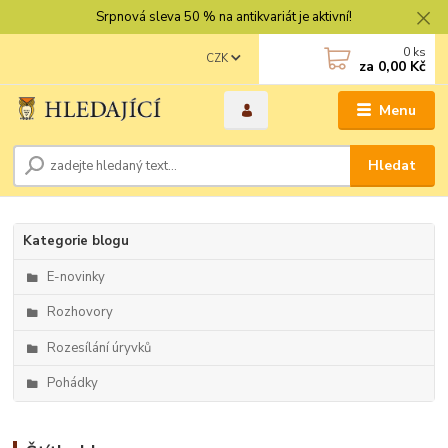
Srpnová sleva 50 % na antikvariát je aktivní!
0
ks
CZK
za
0,00 Kč
Menu
Hledat
Kategorie blogu
E-novinky
Rozhovory
Rozesílání úryvků
Pohádky