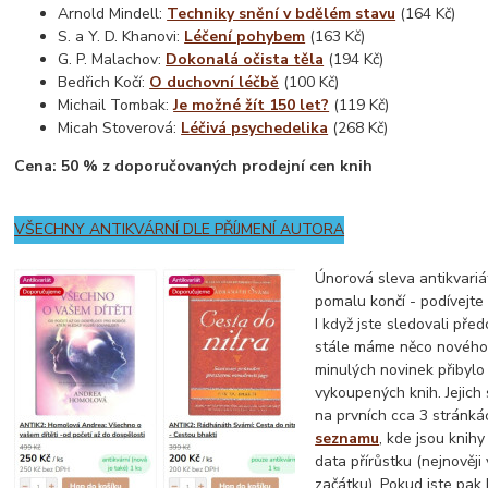
Arnold Mindell:
Techniky snění v bdělém stavu
(164 Kč)
S. a Y. D. Khanovi:
Léčení pohybem
(163 Kč)
G. P. Malachov:
Dokonalá očista těla
(194 Kč)
Bedřich Kočí:
O duchovní léčbě
(100 Kč)
Michail Tombak:
Je možné žít 150 let?
(119 Kč)
Micah Stoverová:
Léčivá psychedelika
(268 Kč)
Cena: 50 % z doporučovaných prodejní cen knih
VŠECHNY ANTIKVÁRNÍ DLE PŘÍJMENÍ AUTORA
Únorová sleva antikvariá
pomalu končí - podívejte 
I když jste sledovali před
stále máme něco nového
minulých novinek přibylo
vykoupených knih. Jejich
na prvních cca 3 stránk
seznamu
, kde jsou knihy
data přírůstku (nejnověj
začátku). Pokud jste pak