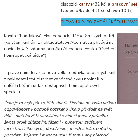
dispozici
karty
(432 Kč) a
pracovní seš
tyto položky do 4. 3. se slevou 10 %).
SLEVA 10 % PO ZADÁNÍ KÓDU HAWK
Kavita Chandaková: Homeopatická léčba ženských potíží
(ke všem knihám z nakladatelství Alternativa přidáváme
navíc do 4. 3. zdarma příručku Alexandra Fesika "Ověřená
homeopatická léčba")
... právě nám dorazila nová velká dodávka odborných knih
z nakladatelství Alternativa včetně dvou novinek a
dalších běžně ne tak dostupných homeopatických
specialit ...
Žena je to nejlepší, co Bůh stvořil. Dostala do vínku velkou
odpovědnost v podobě božského úkolu přivádět na svět
děti - mateřství! V souvislosti s ním si musí v průběhu
života projít důležitými fázemi - pubertou, začátkem
menstruačního cyklu, dospíváním, manželstvím, početím,
porodem, kojením i menopauzou. K tomu, aby přechod