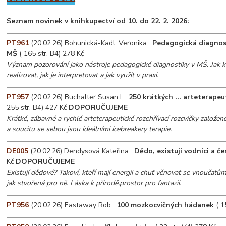
Seznam novinek v knihkupectví od 10. do 22. 2. 2026
:
PT961
(20.02.26) Bohunická-Kadl. Veronika :
Pedagogická diagnost
MŠ
( 165 str. B4) 278 Kč
Význam pozorování jako nástroje pedagogické diagnostiky v MŠ. Jak 
realizovat, jak je interpretovat a jak využít v praxi.
PT957
(20.02.26) Buchalter Susan I. :
250 krátkých ... arteterapeu
255 str. B4) 427 Kč
DOPORUČUJEME
Krátké, zábavné a rychlé arteterapeutické rozehřívací rozcvičky založe
a soucitu se sebou jsou ideálními icebreakery terapie.
DE005
(20.02.26) Dendysová Kateřina :
Dědo, existují vodníci a če
Kč
DOPORUČUJEME
Existují dědové? Takoví, kteří mají energii a chuť věnovat se vnoučatům
jak stvořená pro ně. Láska k přírodě,prostor pro fantazii.
PT956
(20.02.26) Eastaway Rob :
100 mozkocvičných hádanek
( 1