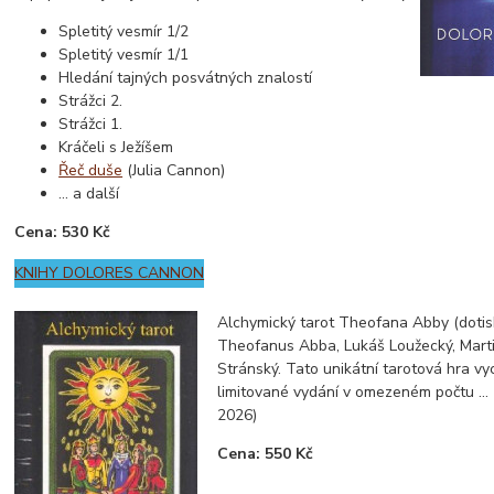
Spletitý vesmír 1/2
Spletitý vesmír 1/1
Hledání tajných posvátných znalostí
Strážci 2.
Strážci 1.
Kráčeli s Ježíšem
Řeč duše
(Julia Cannon)
... a další
Cena: 530 Kč
KNIHY DOLORES CANNON
Alchymický tarot Theofana Abby (dotis
Theofanus Abba, Lukáš Loužecký, Martin
Stránský. Tato unikátní tarotová hra vy
limitované vydání v omezeném počtu ...
2026)
Cena: 550 Kč