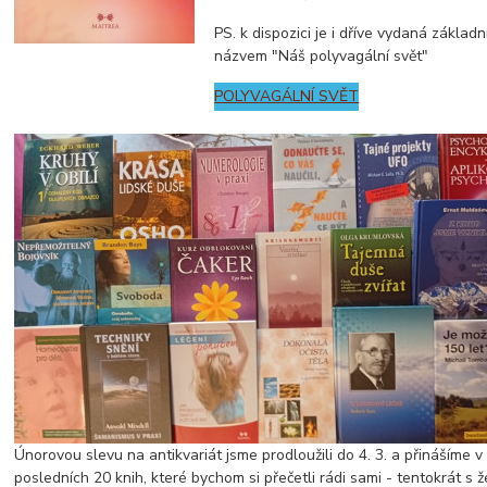
PS. k dispozici je i dříve vydaná základní
názvem "Náš polyvagální svět"
POLYVAGÁLNÍ SVĚT
Únorovou slevu na antikvariát jsme prodloužili do 4. 3. a přinášíme v
posledních 20 knih, které bychom si přečetli rádi sami - tentokrát s ž