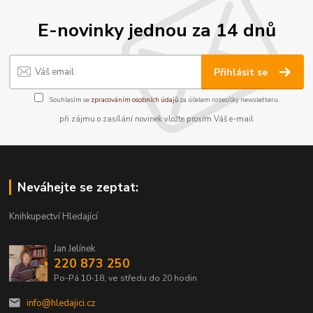
E-novinky jednou za 14 dnů
Přihlásit se
Souhlasím se
zpracováním osobních údajů
za účelem rozesílky newsletteru.
při zájmu o zasílání novinek vložte prosím Váš e-mail
Neváhejte se zeptat:
Knihkupectví Hledající
Jan Jelínek
220 873 250
Po-Pá 10-18, ve středu do 20 hodin
info@hledajici.cz