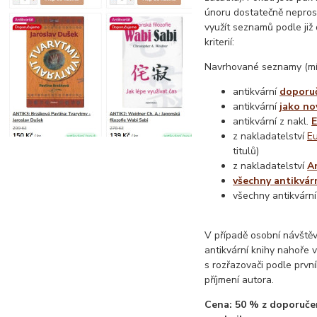
únoru dostatečně nepros
využít seznamů podle již
kriterií:
Navrhované seznamy (mí
antikvární
doporu
antikvární
jako no
antikvární z nakl.
z nakladatelství
E
titulů)
z nakladatelství
A
všechny antikvár
všechny antikvárn
V případě osobní návště
antikvární knihy nahoře v
s rozřazovači podle prvn
příjmení autora.
Cena: 50 % z doporuče