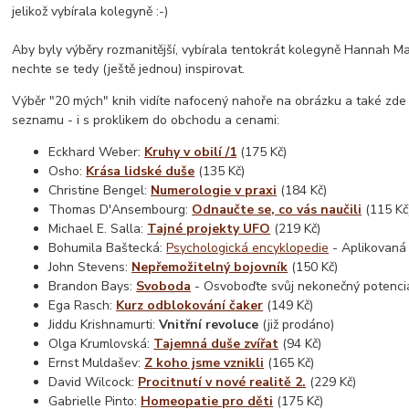
jelikož vybírala kolegyně :-)
Aby byly výběry rozmanitější, vybírala tentokrát kolegyně Hannah Ma
nechte se tedy (ještě jednou) inspirovat.
Výběr "20 mých" knih vidíte nafocený nahoře na obrázku a také zd
seznamu - i s proklikem do obchodu a cenami:
Eckhard Weber:
Kruhy v obilí /1
(175 Kč)
Osho:
Krása lidské duše
(135 Kč)
Christine Bengel:
Numerologie v praxi
(184 Kč)
Thomas D'Ansembourg:
Odnaučte se, co vás naučili
(115 Kč
Michael E. Salla:
Tajné projekty UFO
(219 Kč)
Bohumila Baštecká:
Psychologická encyklopedie
- Aplikovaná 
John Stevens:
Nepřemožitelný bojovník
(150 Kč)
Brandon Bays:
Svoboda
- Osvoboďte svůj nekonečný potenciá
Ega Rasch:
Kurz odblokování čaker
(149 Kč)
Jiddu Krishnamurti:
Vnitřní revoluce
(již prodáno)
Olga Krumlovská:
Tajemná duše zvířat
(94 Kč)
Ernst Muldašev:
Z koho jsme vznikli
(165 Kč)
David Wilcock:
Procitnutí v nové realitě 2.
(229 Kč)
Gabrielle Pinto:
Homeopatie pro děti
(175 Kč)