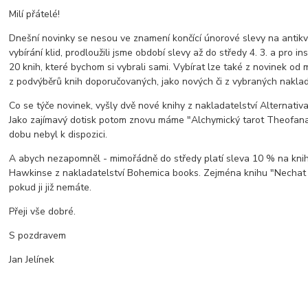
Milí přátelé!
Dnešní novinky se nesou ve znamení končící únorové slevy na antikv
vybírání klid, prodloužili jsme období slevy až do středy 4. 3. a pro ins
20 knih, které bychom si vybrali sami. Vybírat lze také z novinek od 
z podvýběrů knih doporučovaných, jako nových či z vybraných naklad
Co se týče novinek, vyšly dvě nové knihy z nakladatelství Alternativa
Jako zajímavý dotisk potom znovu máme "Alchymický tarot Theofana 
dobu nebyl k dispozici.
A abych nezapomněl - mimořádně do středy platí sleva 10 % na knih
Hawkinse z nakladatelství Bohemica books. Zejména knihu "Nechat jít
pokud ji již nemáte.
Přeji vše dobré.
S pozdravem
Jan Jelínek