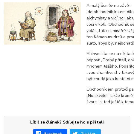
A malý úsměv na závěr
Jde obchodník kolem díln
alchymisty a vidí ho, jak 
cosi v kotli. Obchodník 
volá: „Tak co, mistře? Už
ten Kámen mudrců a prom
zlato, abys byl nejbohatš
Alchymista se na něj las
odpoví: „Drahý příteli, d
mnohem těžšího. Podařilo
svou chamtivost v takový 
být chudý jako kostelní m
Obchodník jen protočí pa
„No skvěle! Takže kromě t
švorc, jsi teď ještě k tom
Líbil se článek? Sdílejte ho s přáteli
Facebook
Twitter