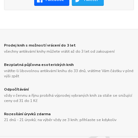
Prodej knih s možností vrácení do 3 let
všechny antikvární knihy můžete vrátit až do 3 let od zakoupení
Bezplatná půjčovna esoterických knih
vrátíte-li libovolnou antikvární knihu do 33 dnů, vrátíme Vám částku v plné
výši zpět
Odpočítávání
vždy v červnu a říjnu probíhá výprodej vybraných knih za stále se snižující
ceny od 31 do 1 Kč
Rozesílání úryvků zdarma
21 dnů - 21 úryvků; na výběr vždy ze 3 knih; přihlaste se kdykoliv