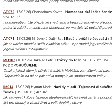
měnit vlastní reakce na stres, pocity ohrožení i náročné emoce
AT072
(18.02.26) Chandaková Kavita :
Homeopatická léčba ženský
V5) 921 Kč
i homeopatie může přispět ke snadnému a bezproblémovému přechodu
puberty, začátku menstruace, dospívání, po manželství, početí či porod
AT071
(18.02.26) Mirčevská Dalimila :
Mladá a svěží i v šedesáti
( 2
jak se udržet mladá a svěží v každém věku - z poznatků jógy tradiční č
jógová cvičení s fotografiemi
MH102
(16.02.26) Bakalář Petr :
Otázky do ložnice
( 137 str. B5) 1
Kč
DOPORUČUJEME
Otázky, jejichž cílem je přivést čtenáře k hlubšímu zamyšlení nad part
Odpovídáním na ně se pak stává pomyslným spoluautorem knihy.
IM014
(16.02.26) Hyman Mark :
Navždy mladí -Tajemství dlouhéh
života
( 351 str. B5) 489 Kč
jak aktivovat klíčové "spínače dlouhověkosti"; jak snížit zánět a podpoř
jíst pro dlouhý a vitální život a volit doplňky stravy