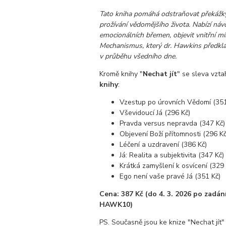
Tato kniha pomáhá odstraňovat překážky
prožívání vědomějšího života. Nabízí návo
emocionálních břemen, objevit vnitřní mír 
Mechanismus, který dr. Hawkins předklád
v průběhu všedního dne.
Kromě knihy "
Nechat jít
" se sleva vzt
knihy
:
Vzestup po úrovních Vědomí (351
Vševidoucí Já (296 Kč)
Pravda versus nepravda (347 Kč)
Objevení Boží přítomnosti (296 Kč
Léčení a uzdravení (386 Kč)
Já: Realita a subjektivita (347 Kč)
Krátká zamyšlení k osvícení (329 
Ego není vaše pravé Já (351 Kč)
Cena: 387 Kč (do 4. 3. 2026 po zadá
HAWK10)
PS. Současně jsou ke knize "Nechat jít"