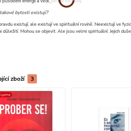
 působení energií a vědí, jako je ovládat.
takové bytosti existují?
pravdu existují, ale existují ve spirituální rovině. Neexistují ve f
i důležití. Mohou se objevit. Ale jsou velmi spirituální. Jejich duš
)
jící zboží
3
čujeme