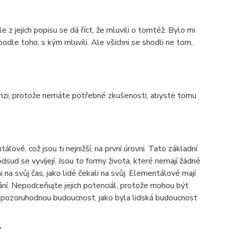
 z jejich popisu se dá říct, že mluvili o tomtéž. Bylo mi
podle toho, s kým mluvili. Ale všichni se shodli ne tom,
enzi, protože nemáte potřebné zkušenosti, abyste tomu
lové, což jsou ti nejnižší, na první úrovni. Tato základní
odsud se vyvíjejí. Jsou to formy života, které nemají žádné
i na svůj čas, jako lidé čekali na svůj. Elementálové mají
kání. Nepodceňujte jejich potenciál, protože mohou být
la pozoruhodnou budoucnost, jako byla lidská budoucnost