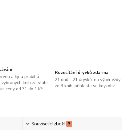
távání
Rozesílání úryvků zdarma
ervnu a říjnu probíhá
21 dnů - 21 úryvků; na výběr vždy
 vybraných knih za stále
ze 3 knih; přihlaste se kdykoliv
jící ceny od 31 do 1 Kč
Související zboží
3