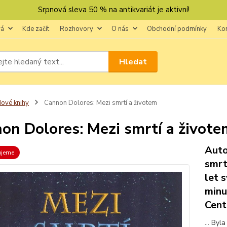
Srpnová sleva 50 % na antikvariát je aktivní!
vá
Kde začít
Rozhovory
O nás
Obchodní podmínky
Ko
Hledat
ové knihy
Cannon Dolores: Mezi smrtí a životem
on Dolores: Mezi smrtí a živote
Auto
ujeme
smrt
let 
minu
Cent
... Byl