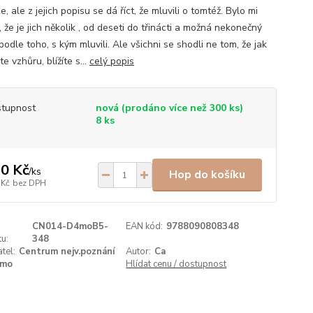
, ale z jejich popisu se dá říct, že mluvili o tomtéž. Bylo mi
 že je jich několik , od deseti do třinácti a možná nekonečný
podle toho, s kým mluvili. Ale všichni se shodli ne tom, že jak
e vzhůru, blížíte s...
celý popis
tupnost
nová (prodáno více než 300 ks)
8 ks
0 Kč
/
ks
Hop do košíku
 Kč
bez DPH
CN014-D4moB5-
EAN kód:
9788090808348
u:
348
tel:
Centrum nejv.poznání
Autor:
Ca
mo
Hlídat cenu / dostupnost