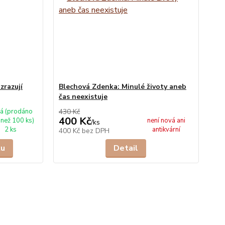
zrazují
Blechová Zdenka: Minulé životy aneb
čas neexistuje
á (prodáno
430 Kč
400 Kč
 než 100 ks)
není nová ani
/
ks
2 ks
antikvární
400 Kč
bez DPH
ku
Detail