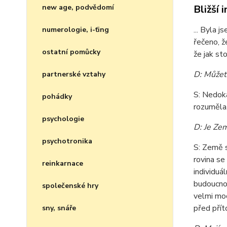
new age, podvědomí
Bližší 
... Byla 
numerologie, i-ťing
řečeno, ž
ostatní pomůcky
že jak st
D: Můžete
partnerské vztahy
S: Nedok
pohádky
rozuměla.
psychologie
D: Je Ze
psychotronika
S: Země s
rovina se
reinkarnace
individuá
budoucnos
společenské hry
velmi moc
před přít
sny, snáře