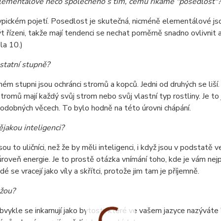
elementálové něco společného s tím, čemu říkáme "posedlost"?
ypickém pojetí. Posedlost je skutečná, nicméně elementálové jso
 řízeni, takže mají tendenci se nechat poměrně snadno ovlivnit 
la 10.)
statní stupně?
hém stupni jsou ochránci stromů a kopců. Jedni od druhých se liš
stromů mají každý svůj strom nebo svůj vlastní typ rostliny. Je to 
odobných věcech. To bylo hodně na této úrovni chápání.
ějakou inteligenci?
sou to uličníci, než že by měli inteligenci, i když jsou v podstatě 
 úroveň energie. Je to prostě otázka vnímání toho, kde je vám nejp
dé se vracejí jako víly a skřítci, protože jim tam je příjemně.
žou?
bvykle se inkarnují jako bytosti, které ve vašem jazyce nazýváte "t