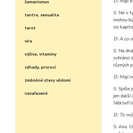
D: Mají 
šamanismus
S: Ne v t
tantra, sexualita
mohou být
viz kapito
tarot
D: A co o
víra
S: Na dru
výživa, vitaminy
ochránci 
různých p
záhady, prorocí
D: Mají n
změněné stavy vědomí
S: Spíše j
nezařazené
jen další
Někteří li
D: To mů
S: Ano. O