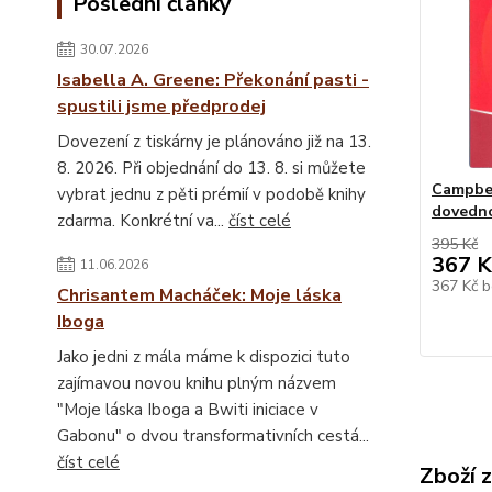
Poslední články
30.07.2026
Isabella A. Greene: Překonání pasti -
spustili jsme předprodej
Dovezení z tiskárny je plánováno již na 13.
8. 2026. Při objednání do 13. 8. si můžete
Campbel
vybrat jednu z pěti prémií v podobě knihy
dovedno
zdarma. Konkrétní va...
číst celé
395 Kč
367 K
11.06.2026
367 Kč
b
Chrisantem Macháček: Moje láska
Iboga
Jako jedni z mála máme k dispozici tuto
zajímavou novou knihu plným názvem
"Moje láska Iboga a Bwiti iniciace v
Gabonu" o dvou transformativních cestá...
číst celé
Zboží 