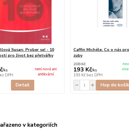
lová Susan: Prober se! - 10
Caffin Michéle: Co o nás pro
stí pro život bez přetvářky
zuby
208 Kč
nov
č
193 Kč
není nová ani
více
/
ks
/
ks
antikvární
ez DPH
193 Kč
bez DPH
Detail
Hop do koší
zařazeno v kategoriích