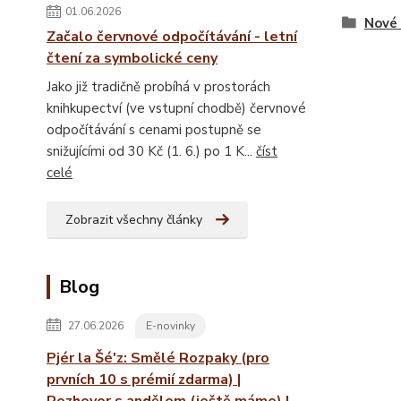
01.06.2026
Nové 
Začalo červnové odpočítávání - letní
čtení za symbolické ceny
Jako již tradičně probíhá v prostorách
knihkupectví (ve vstupní chodbě) červnové
odpočítávání s cenami postupně se
snižujícími od 30 Kč (1. 6.) po 1 K...
číst
celé
Zobrazit všechny články
Blog
27.06.2026
E-novinky
Pjér la Šé'z: Smělé Rozpaky (pro
prvních 10 s prémií zdarma) |