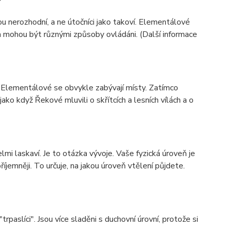
u nerozhodní, a ne útočníci jako takoví. Elementálové
a mohou být různými způsoby ovládáni. (Další informace
í. Elementálové se obvykle zabývají místy. Zatímco
jako když Řekové mluvili o skřítcích a lesních vílách a o
velmi laskaví. Je to otázka vývoje. Vaše fyzická úroveň je
říjemněji. To určuje, na jakou úroveň vtělení půjdete.
rpaslíci". Jsou více sladěni s duchovní úrovní, protože si