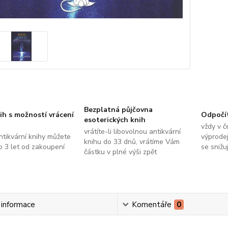
Bezplatná půjčovna
ih s možností vrácení
Odpočí
esoterických knih
vždy v č
vrátíte-li libovolnou antikvární
ntikvární knihy můžete
výprodej
knihu do 33 dnů, vrátíme Vám
do 3 let od zakoupení
se snižu
částku v plné výši zpět
í informace
Komentáře
0