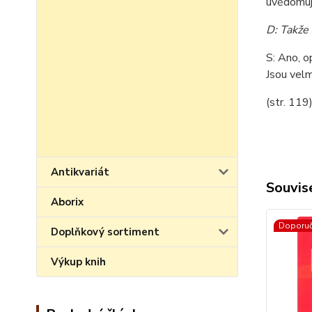
uvědomují
D: Takže 
S: Ano, o
Jsou velm
(str. 119
Antikvariát
Souvise
Aborix
Doporu
Doplňkový sortiment
Výkup knih