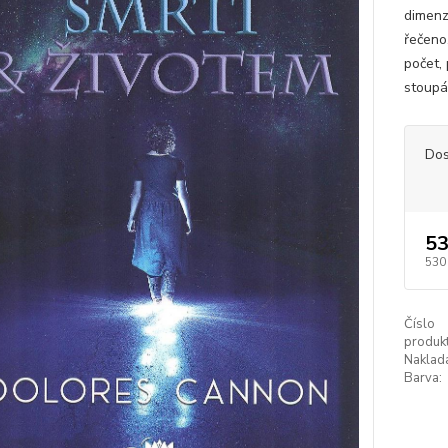
dimenze
řečeno,
počet, 
stoupát
Dos
53
530
Číslo
produkt
Naklada
Barva: