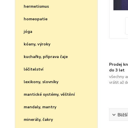
hermetismus
homeopatie
jóga
kóany, výroky
kuchařky, příprava čaje
Prodej kn
léčitelství
do 3 let
všechny a
lexikony, slovníky
vrátit až 
mantické systémy, věštění
mandaly, mantry
Bližš
minerály, čakry