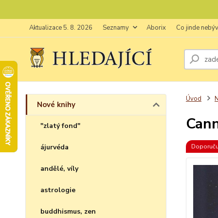
Aktualizace 5. 8. 2026
Seznamy
Aborix
Co jinde nebý
Úvod
N
Nové knihy
Cann
"zlatý fond"
ájurvéda
Doporuč
andělé, víly
astrologie
buddhismus, zen