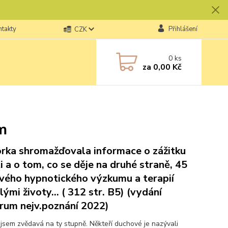
ntakty
Přihlášení
CZK
0
ks
za
0,00 Kč
m
rka shromažďovala informace o zážitku
i a o tom, co se děje na druhé straně, 45
svého hypnotického výzkumu a terapií
lými životy... ( 312 str. B5) (vydání
rum nejv.poznání 2022)
a jsem zvědavá na ty stupně. Někteří duchové je nazývali