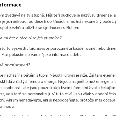
informace
jsem zvědavá na ty stupně. Někteří duchové je nazývali dimenze, ale
e je jich několik , od deseti do třinácti a možná nekonečný počet, 
oupáte vzhůru, blížíte se sjednocení s Bohem.
 mi říct o těch různých stupních?
ážu to vysvětlit tak, abyste porozuměla každé rovině nebo dim
 Ale pokusím se vám nějaké informace sdělit.
mě první stupeň?
e nachází na pátém stupni. Několik úrovní je níže. Žijí tam elementá
 skládá z čistých emocí a energií. Nejsou nic jiného než energie, a 
lní osobnosti, ale jsou pouze kolektivními formami života čekajícím
t, ve které se personalizují. V tuto chvíli jsou však v období če
ní. Ani jim nenadávejte, ani je nepodceňujte, protože mají doce
omností.