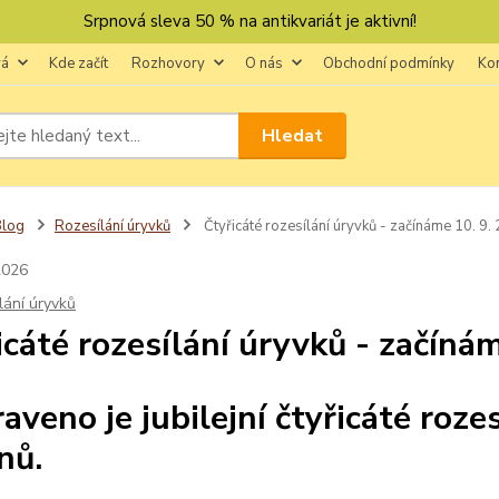
Srpnová sleva 50 % na antikvariát je aktivní!
vá
Kde začít
Rozhovory
O nás
Obchodní podmínky
Ko
Hledat
Blog
Rozesílání úryvků
Čtyřicáté rozesílání úryvků - začínáme 10. 9.
2026
lání úryvků
icáté rozesílání úryvků - začíná
raveno je jubilejní čtyřicáté roze
nů.