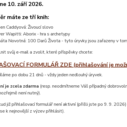
me 10. září 2026.
r máte ze tří knih:
een Caddyová: Živoucí slovo
ver Wapitti: Aborix - hra s archetypy
áta Novotná: 100 Darů Života - tyto úryvky jsou zařazeny v tom
lnit svůj e-mail a zvolit, které příspěvky chcete:
ŠOVACÍ FORMULÁŘ ZDE (přihlašování je možné
íláme po dobu 21 dnů - vždy jeden nedlouhý úryvek.
ní je zcela zdarma
(resp. neodmítneme Váš případný dobrovolný
ozřejmě není nutný).
ud již přihlašovací formulář není aktivní (přišli jste po 9. 9. 2026
se k nejnovější z výzev přihlásit).