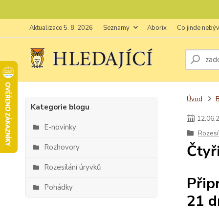
Aktualizace 5. 8. 2026
Seznamy
Aborix
Co jinde nebý
Úvod
Kategorie blogu
12
.
06
.
E-novinky
Rozesí
Čtyř
Rozhovory
Rozesílání úryvků
Přip
Pohádky
21 d