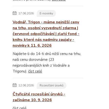
17.06.2026
E-novinky
Vodnář, Trigon - máme nejnižší ceny
na trhu, osobní vyzvednutí zdarma |
červnové odpočítávání | zlatý fond -
knihy, které nás nadmíru zaujaly -
novinky k 11. 6. 2026
Najdete-li do 14-ti dnů nižší cenu na trhu,
naši cenu dorovnáme (23
nejprodávanějších knih z Vodnáře a
Trigonu).
číst celé
12.06.2026
Rozesílání úryvků
Čtyřicáté rozesílání úryvků -
začínáme 10. 9. 2026
číst celé