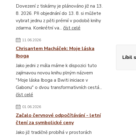
Dovezení z tiskárny je plánováno již na 13.
8. 2026. Při objednání do 13. 8. si můžete
vybrat jednu z pěti prémií v podobě knihy
zdarma. Konkrétní va...
číst celé
11.06.2026
Chrisantem Macháček: Moje láska
Iboga
Líbil 
Jako jedni z mála máme k dispozici tuto
zajímavou novou knihu plným názvem
"Moje láska Iboga a Bwiti iniciace v
Gabonu" o dvou transformativních cestá...
číst celé
01.06.2026
Začalo červnové odpočítávání - letní
čtení za symbolické ceny
Jako již tradičně probíhá v prostorách