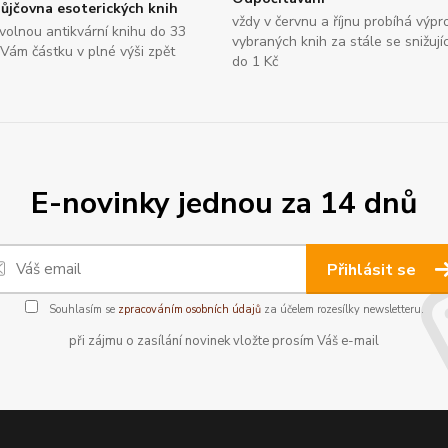
ůjčovna esoterických knih
vždy v červnu a říjnu probíhá výpr
bovolnou antikvární knihu do 33
vybraných knih za stále se snižují
 Vám částku v plné výši zpět
do 1 Kč
E-novinky jednou za 14 dnů
Přihlásit se
Souhlasím se
zpracováním osobních údajů
za účelem rozesílky newsletteru.
při zájmu o zasílání novinek vložte prosím Váš e-mail