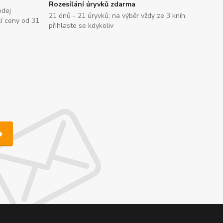
Rozesílání úryvků zdarma
odej
21 dnů - 21 úryvků; na výběr vždy ze 3 knih;
cí ceny od 31
přihlaste se kdykoliv