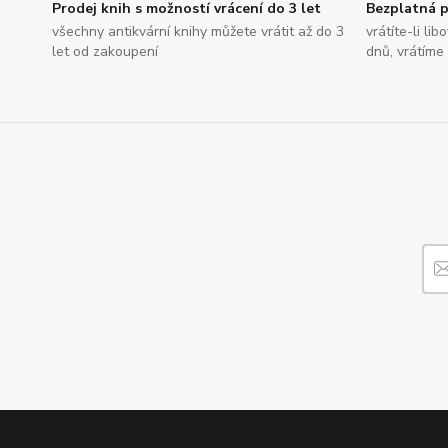
Prodej knih s možností vrácení do 3 let
Bezplatná p
všechny antikvární knihy můžete vrátit až do 3
vrátíte-li li
let od zakoupení
dnů, vrátíme