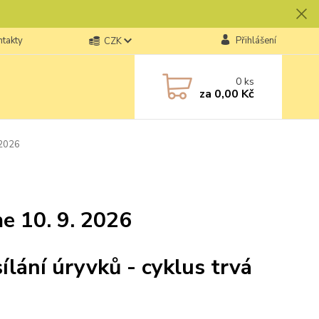
ntakty
Přihlášení
CZK
0
ks
za
0,00 Kč
 2026
me 10. 9. 2026
sílání úryvků - cyklus trvá