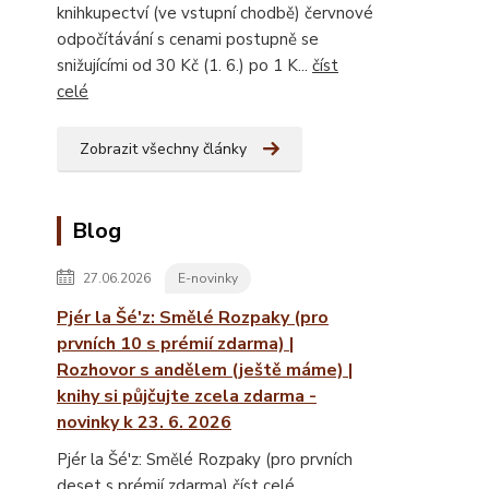
knihkupectví (ve vstupní chodbě) červnové
odpočítávání s cenami postupně se
snižujícími od 30 Kč (1. 6.) po 1 K...
číst
celé
Zobrazit všechny články
Blog
27.06.2026
E-novinky
Pjér la Šé'z: Smělé Rozpaky (pro
prvních 10 s prémií zdarma) |
Rozhovor s andělem (ještě máme) |
knihy si půjčujte zcela zdarma -
novinky k 23. 6. 2026
Pjér la Šé'z: Smělé Rozpaky (pro prvních
deset s prémií zdarma)
číst celé