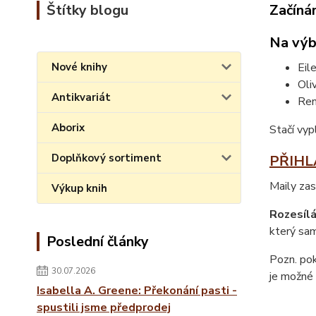
Štítky blogu
Začíná
Na výbě
Nové knihy
Eil
Oli
Antikvariát
Ren
Aborix
Stačí vyp
Doplňkový sortiment
PŘIHLA
Maily zas
Výkup knih
Rozesílá
který sam
Poslední články
Pozn. pok
30.07.2026
je možné 
Isabella A. Greene: Překonání pasti -
spustili jsme předprodej