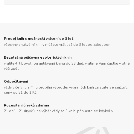
Prodej knih s možností vrácení do 3 let
všechny antikvární knihy můžete vrátit až do 3 let od zakoupení
Bezplatná půjčovna esoterických knih
vrátíte-li libovolnou antikvární knihu do 33 dnů, vrátíme Vám částku v plné
výši zpět
Odpočítávání
vždy v červnu a říjnu probíhá výprodej vybraných knih za stále se snižující
ceny od 31 do 1 Kč
Rozesílání úryvků zdarma
21 dnů - 21 úryvků; na výběr vždy ze 3 knih; přihlaste se kdykoliv