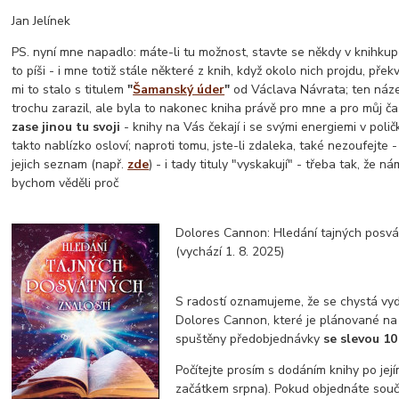
Jan Jelínek
PS. nyní mne napadlo: máte-li tu možnost, stavte se někdy v knihkupe
to píši - i mne totiž stále některé z knih, když okolo nich projdu, pře
mi to stalo s titulem
"
Šamanský úder
"
od Václava Návrata; ten náz
trochu zarazil, ale byla to nakonec kniha právě pro mne a pro můj ča
zase jinou tu svoji
- knihy na Vás čekají i se svými energiemi v polič
takto nablízko osloví; naproti tomu, jste-li zdaleka, také nezoufejte
jejich seznam (např.
zde
) - i tady tituly "vyskakují" - třeba tak, že ná
bychom věděli proč
Dolores Cannon: Hledání tajných posvá
(vychází 1. 8. 2025)
S radostí oznamujeme, že se chystá vyd
Dolores Cannon, které je plánované na 1
spuštěny předobjednávky
se slevou 10
Počítejte prosím s dodáním knihy po jej
začátkem srpna). Pokud objednáte souča