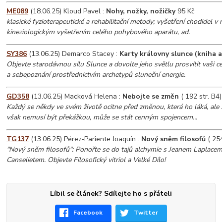
ME089
(18.06.25) Kloud Pavel :
Nohy, nožky, nožičky
95 Kč
klasické fyzioterapeutické a rehabilitační metody; vyšetření chodidel v
kineziologickým vyšetřením celého pohybového aparátu, ad.
SY386
(13.06.25) Demarco Stacey :
Karty královny slunce (kniha a
Objevte starodávnou sílu Slunce a dovolte jeho světlu prosvítit vaši c
a sebepoznání prostřednictvím archetypů sluneční energie.
GD358
(13.06.25) Macková Helena :
Nebojte se změn
( 192 str. B4
Každý se někdy ve svém životě ocitne před změnou, která ho láká, ale 
však nemusí být překážkou, může se stát cenným spojencem...
TG137
(13.06.25) Pérez-Pariente Joaquín :
Nový sněm filosofů
( 254
"Nový sněm filosofů": Ponořte se do tajů alchymie s Jeanem Laplac
Canselietem. Objevte Filosofický vitriol a Velké Dílo!
Líbil se článek? Sdílejte ho s přáteli
Facebook
Twitter