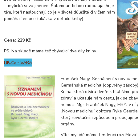
... mytická sova jménem Šalamoun tichou radou ujasňuje
těm, kteří naslouchají, co je v životě důležité či v čem nám
pomáhají emoce (ukázka v detailu knihy)
Cena: 229 Kč
PS. Na skladě máme též zbývající dva díly knihy.
HICKS - SÁRA
František Nagy: Seznámení s novou med
Germánská medicína (doplněny zásoby
Kniha, která otvírá dveře k hlubšímu p
zdraví a ukazuje nám cestu, jak se zbav
nemoci. Mgr. František Nagy, MBA, v ní
„Novou medicínu“ doktora Ryke Geerda
který revolučním způsobem propojuje p
orgány.
Víte, my lidé máme tendenci rozdělovat