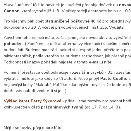
Hlavní událostí těchto novinek je spuštění předobjednávek na
novou
Cannon
, která vychází již 1. 8.. V předprodeji dostanete knihu o 10 %
Pro všechny pak opět platí
snížené poštovné 48 Kč
pro objednávky
dokončené do 20. 7. včetně při volbě výdejních míst GLS. Využijte!
Abychom toho neměli málo, začali jsme jako novou aktivitu vytvářet
pohádky
:-) Záměrem je udělat alternativy více ladící s naším zaměř
budou líbit. Budeme moc rádi, pokud si alespoň jednu přečtete a pak
minidotazníček, podle kterého se budeme rozhodovat, jak přesně pok
Podrobnosti i názvy pohádek najdete v tomto e-mailu níže.
Po menší přestávce opět pokračuje
rozesílání úryvků
- 31. rozesílá
vybrat si můžete jako vždy ze tří autorů. Nově přibyl
Paulo Coelho
s
nejnovější knihy "Maktub". Patří ke zdařilejším - myslím, že budete p
dobře vás naladí, zvolíte-li si je :-)
Výklad karet Petry Sýkorové
- přidali jsme termíny pro osobní hod
knihkupectví v části
prázdninových týdnů
(od 17. 7. do 14. 8.).
Mějte se hezky, přeji dobré léto