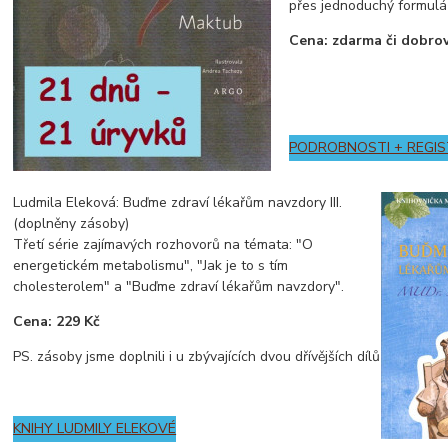
přes jednoduchý formulá
Cena: zdarma či dobro
PODROBNOSTI + REGI
Ludmila Eleková: Buďme zdraví lékařům navzdory III.
(doplněny zásoby)
Třetí série zajímavých rozhovorů na témata: "O
energetickém metabolismu", "Jak je to s tím
cholesterolem" a "Buďme zdraví lékařům navzdory".
Cena: 229 Kč
PS. zásoby jsme doplnili i u zbývajících dvou dřívějších dílů
KNIHY LUDMILY ELEKOVÉ