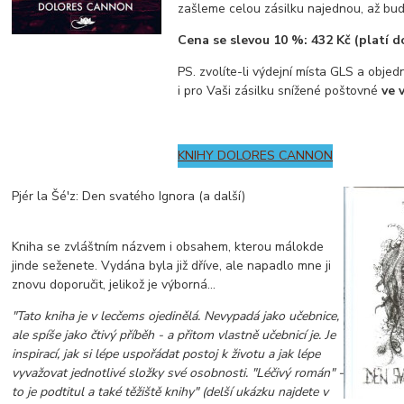
zašleme celou zásilku najednou, až bu
Cena se slevou 10 %: 432 Kč (platí do
PS. zvolíte-li výdejní místa GLS a objedn
i pro Vaši zásilku snížené poštovné
ve 
KNIHY DOLORES CANNON
Pjér la Šé'z: Den svatého Ignora (a další)
Kniha se zvláštním názvem i obsahem, kterou málokde
jinde seženete. Vydána byla již dříve, ale napadlo mne ji
znovu doporučit, jelikož je výborná...
"Tato kniha je v lecčems ojedinělá. Nevypadá jako učebnice,
ale spíše jako čtivý příběh - a přitom vlastně učebnicí je. Je
inspirací, jak si lépe uspořádat postoj k životu a jak lépe
vyvažovat jednotlivé složky své osobnosti. "Léčivý román" -
to je podtitul a také těžiště knihy" (delší ukázku najdete v