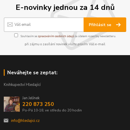
E-novinky jednou za 14 dnů
Přihlásit se
Souhlasím se
zpracováním osobních údajů
za účelem rozesílky newsletteru.
při zájmu o zasílání novinek vložte prosím Váš e-mail
Neváhejte se zeptat:
Knihkupectví Hledající
Jan Jelínek
220 873 250
Po-Pá 10-18, ve středu do 20 hodin
info@hledajici.cz