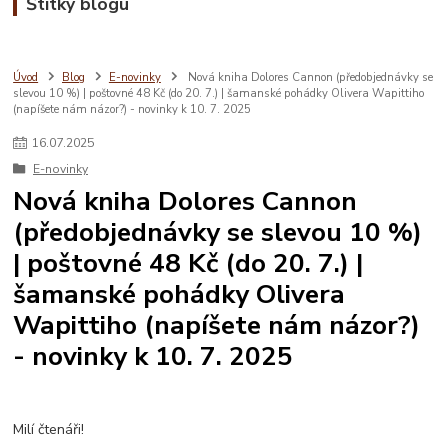
Štítky blogu
Úvod
Blog
E-novinky
Nová kniha Dolores Cannon (předobjednávky se
slevou 10 %) | poštovné 48 Kč (do 20. 7.) | šamanské pohádky Olivera Wapittiho
(napíšete nám názor?) - novinky k 10. 7. 2025
16
.
07
.
2025
E-novinky
Nová kniha Dolores Cannon
(předobjednávky se slevou 10 %)
| poštovné 48 Kč (do 20. 7.) |
šamanské pohádky Olivera
Wapittiho (napíšete nám názor?)
- novinky k 10. 7. 2025
Milí čtenáři!