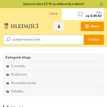
Srpnová sleva 50 % na antikvariát je aktivní!
0
ks
CZK
za
0,00 Kč
Menu
Hledat
Kategorie blogu
E-novinky
Rozhovory
Rozesílání úryvků
Pohádky