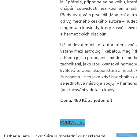
Milí přátelé, připravte se na knihu, kter
chápání souvislostí mezi kosmem a naš
Představuji vám první díl „Moderní astr
od výjimečného českého autora – hudeb
dirigenta a klavíristy, který zasvětil živ
a hermetických disciplín.
Už od devatenácti let autor intenzivně
vztahy mezi astrologií, kabalou, magií, 
a hledá jejich propojení s moderní medi
technikami, jako jsou kvantová homeop
květová terapie, akupunktura a holisti
Aurasoma. Je to jako když hudebník skl
se jednotlivé nástroje spojují v harmoni
(pokračování v detailu knihy).
Cena: 480 Kč za jeden díl
PODÍVAT SE
Esther a Jerry Hicks: Sára III (poslední kusy skladem)