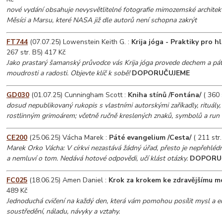
nové vydání obsahuje nevysvětlitelné fotografie mimozemské architek
Měsíci a Marsu, které NASA již dle autorů není schopna zakrýt
FT744
(07.07.25) Lowenstein Keith G. :
Krija jóga - Praktiky pro 
267 str. B5) 417 Kč
Jako prastarý šamanský průvodce vás Krija jóga provede dechem a páte
moudrosti a radosti. Objevte klíč k sobě!
DOPORUČUJEME
GD030
(01.07.25) Cunningham Scott :
Kniha stínů /Fontána/
( 360 
dosud nepublikovaný rukopis s vlastními autorskými zaříkadly, rituály,
rostlinným grimoárem; včetně ručně kreslených znaků, symbolů a run
CE200
(25.06.25) Vácha Marek :
Páté evangelium /Cesta/
( 211 str
Marek Orko Vácha: V církvi nezastává žádný úřad, přesto je nepřehléd
a nemluví o tom. Nedává hotové odpovědi, učí klást otázky.
DOPORU
FC025
(18.06.25) Amen Daniel :
Krok za krokem ke zdravějšímu m
489 Kč
Jednoduchá cvičení na každý den, která vám pomohou posílit mysl a ene
soustředění, náladu, návyky a vztahy.