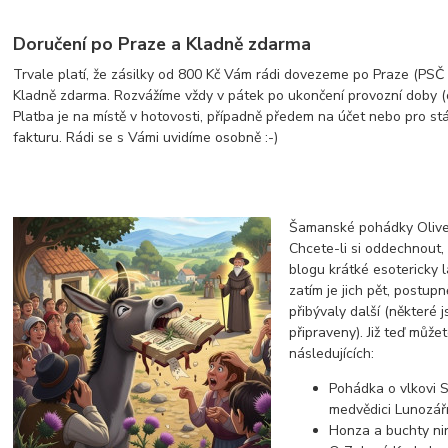
Doručení po Praze a Kladně zdarma
Trvale platí, že zásilky od 800 Kč Vám rádi dovezeme po Praze (PSČ z
Kladně zdarma. Rozvážíme vždy v pátek po ukončení provozní doby (
Platba je na místě v hotovosti, případně předem na účet nebo pro st
fakturu. Rádi se s Vámi uvidíme osobně :-)
Šamanské pohádky Olive
Chcete-li si oddechnout
blogu krátké esotericky 
zatím je jich pět, postup
přibývaly další (některé 
připraveny). Již teď můžet
následujících:
Pohádka o vlkovi S
medvědici Lunozá
Honza a buchty ni