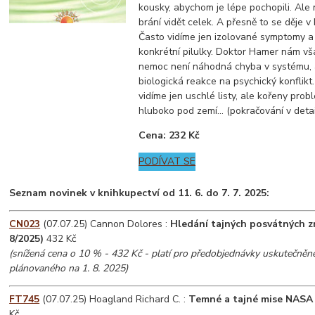
kousky, abychom je lépe pochopili. Ale
brání vidět celek. A přesně to se děje v
Často vidíme jen izolované symptomy 
konkrétní pilulky. Doktor Hamer nám vš
nemoc není náhodná chyba v systému, 
biologická reakce na psychický konflikt.
vidíme jen uschlé listy, ale kořeny prob
hluboko pod zemí... (pokračování v detai
Cena: 232 Kč
PODÍVAT SE
Seznam novinek v knihkupectví od 11. 6. do 7. 7. 2025
:
CN023
(07.07.25) Cannon Dolores :
Hledání tajných posvátných z
8/2025)
432 Kč
(snížená cena o 10 % - 432 Kč - platí pro předobjednávky uskutečněn
plánovaného na 1. 8. 2025)
FT745
(07.07.25) Hoagland Richard C. :
Temné a tajné mise NASA
Kč