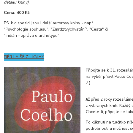
detailu knihy).
Cena: 400 Kč
PS. k dispozici jsou i další autorovy knihy - např.
"Psychologie souhlasu", "Zmrdztvýchvstání", "Cesta" či
"Indián - zpráva o archetypu"
PJÉR LA ŠÉ'Z - KNIHY
Připojte se k 31. rozesíl
na výběr přibyl Paulo Co
7.)
Již přes 2 roky rozesílá
z vybraných knih. Každý 
Chcete-li, připojte se tak
Po kliknutí na tlačítko níž
podrobnosti a možnost s