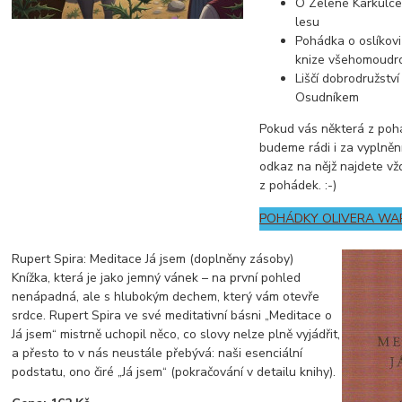
O Zelené Karkulc
lesu
Pohádka o oslíkov
knize všehomoudro
Liščí dobrodružst
Osudníkem
Pokud vás některá z poh
budeme rádi i za vyplněn
odkaz na nějž najdete vž
z pohádek. :-)
POHÁDKY OLIVERA WA
Rupert Spira: Meditace Já jsem (doplněny zásoby)
Knížka, která je jako jemný vánek – na první pohled
nenápadná, ale s hlubokým dechem, který vám otevře
srdce. Rupert Spira ve své meditativní básni „Meditace o
Já jsem“ mistrně uchopil něco, co slovy nelze plně vyjádřit,
a přesto to v nás neustále přebývá: naši esenciální
podstatu, ono čiré „Já jsem“ (pokračování v detailu knihy).