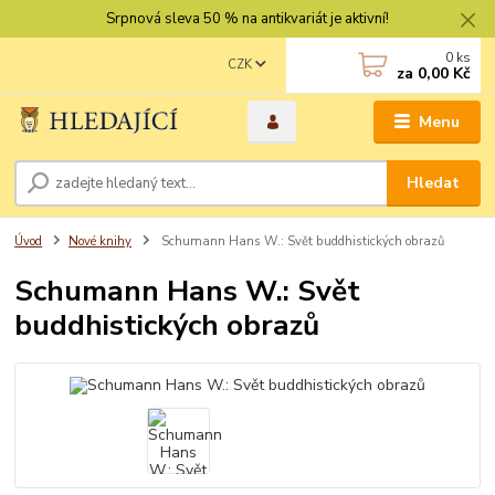
Srpnová sleva 50 % na antikvariát je aktivní!
0
ks
CZK
za
0,00 Kč
Menu
Hledat
Úvod
Nové knihy
Schumann Hans W.: Svět buddhistických obrazů
Schumann Hans W.: Svět
buddhistických obrazů