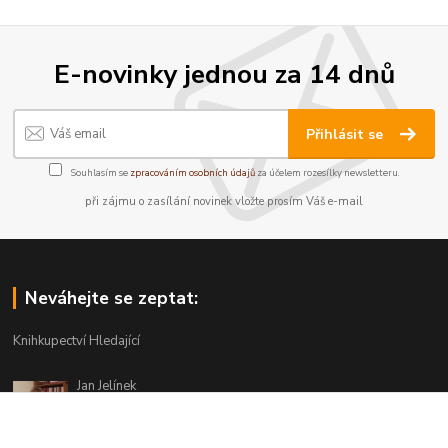
E-novinky jednou za 14 dnů
Přihlásit se
Souhlasím se
zpracováním osobních údajů
za účelem rozesílky newsletteru.
při zájmu o zasílání novinek vložte prosím Váš e-mail
Neváhejte se zeptat:
Knihkupectví Hledající
Jan Jelínek
220 873 250
Po-Pá 10-18, ve středu do 20 hodin