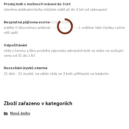
Prodej knih s možností vrácení do 3 let
všechny antikvární knihy můžete vrátit až do 3 let od zakoupení
Bezplatná půjčovna esoterických knih
vrátíte-li libovolnou antikvární knihu do 33 dnů, vrátíme Vám částku v plné
výši zpět
Odpočítávání
vždy v červnu a říjnu probíhá výprodej vybraných knih za stále se snižující
ceny od 31 do 1 Kč
Rozesílání úryvků zdarma
21 dnů - 21 úryvků; na výběr vždy ze 3 knih; přihlaste se kdykoliv
Zboží zařazeno v kategoriích
Nové knihy