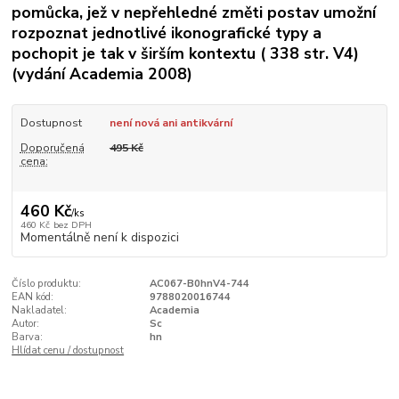
pomůcka, jež v nepřehledné změti postav umožní
rozpoznat jednotlivé ikonografické typy a
pochopit je tak v širším kontextu ( 338 str. V4)
(vydání Academia 2008)
Dostupnost
není nová ani antikvární
Doporučená
495 Kč
cena:
460 Kč
/
ks
460 Kč
bez DPH
Momentálně není k dispozici
Číslo produktu:
AC067-B0hnV4-744
EAN kód:
9788020016744
Nakladatel:
Academia
Autor:
Sc
Barva:
hn
Hlídat cenu / dostupnost